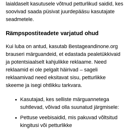
laialdaselt kasutusele võtnud petturlikud saidid, kes
soovivad saada püsivat juurdepääsu kasutajate
seadmetele.
Rämpspostiteadete varjatud ohud
Kui luba on antud, kasutab Bestageandinone.org
brauseri märguandeid, et edastada pealetükkivaid
ja potentsiaalselt kahjulikke reklaame. Need
reklaamid ei ole pelgalt häirivad – sageli
reklaamivad need eksitavat sisu, petturlikke
skeeme ja isegi ohtlikku tarkvara.
Kasutajad, kes selliste märguannetega
suhtlevad, võivad olla suunatud järgmisele:
Pettuse veebisaidid, mis pakuvad võltsitud
kingitusi või petturlikke