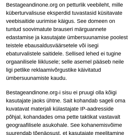
Bestageandinone.org on petturlik veebileht, mille
küberturvalisuse eksperdid tuvastasid küsitavate
veebisaitide uurimise käigus. See domeen on
tuntud soovimatute brauseri märguannete
edastamise ja kasutajate ümbersuunamise poolest
teistele ebausaldusväärsetele või isegi
ebaturvalistele saitidele. Sellised lehed ei tugine
orgaanilisele liiklusele; selle asemel pääseb neile
ligi petlike reklaamivõrgustike käivitatud
ümbersuunamiste kaudu.
Bestageandinone.org-i sisu ei pruugi olla kõigi
kasutajate jaoks ühtne. Sait kohandab sageli oma
kuvatavat materjali külastajate IP-aadresside
põhjal, kohandades oma pette taktikat vastavalt
geograafilisele asukohale. See kohanemisvõime
suurendab tõenäosust, et kasutajate meelitamine