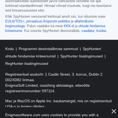
automaatsetele uuendustele ja/või tulevastele ostudele sel ajal
kehtivad standardhinnad. Hinnad võivad muutuda, kuigi me teavitame
teid hinnamuutustest ette.
Kõik SpyHunteri versioonid kehtivad ainult siis, kui nõustute meie
EULA/TOS-i
,
privaatsus-/küpsiste poliitika
ja
allahindluste
tingimustega
. Palun vaadake ka meie
KKK-d
ja
ohtude hindamise
kriteeriume
. Kui soovite SpyHunteri desinstallida,
vaadake, kuidas
.
Kodu
Programmi desinstallimise sammud
SpyHunteri
ohtude hindamise kriteeriumid
SpyHunter lisatingimused
RegHunter lisatingimused
Registreeritud asukoht: 1 Castle Street, 3. korrus, Dublin 2
D02XD82 Iirimaa.
EnigmaSoft Limited, osaühing aktsiatega, ettevõtte
registreerimisnumber 597114.
Mac ja MacOS on Apple Inc. kaubamärgid, mis on registreeritud
USA-s ja teistes riikides.
Enigmasoftware.com uses cookies to provide you with a
Autoriõigus 2016-
2026
. EnigmaSoft Ltd. Kõik õigused kaitstud.