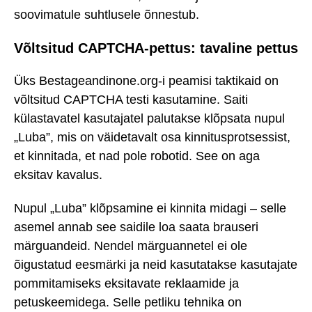
soovimatule suhtlusele õnnestub.
Võltsitud CAPTCHA-pettus: tavaline pettus
Üks Bestageandinone.org-i peamisi taktikaid on
võltsitud CAPTCHA testi kasutamine. Saiti
külastavatel kasutajatel palutakse klõpsata nupul
„Luba”, mis on väidetavalt osa kinnitusprotsessist,
et kinnitada, et nad pole robotid. See on aga
eksitav kavalus.
Nupul „Luba” klõpsamine ei kinnita midagi – selle
asemel annab see saidile loa saata brauseri
märguandeid. Nendel märguannetel ei ole
õigustatud eesmärki ja neid kasutatakse kasutajate
pommitamiseks eksitavate reklaamide ja
petuskeemidega. Selle petliku tehnika on