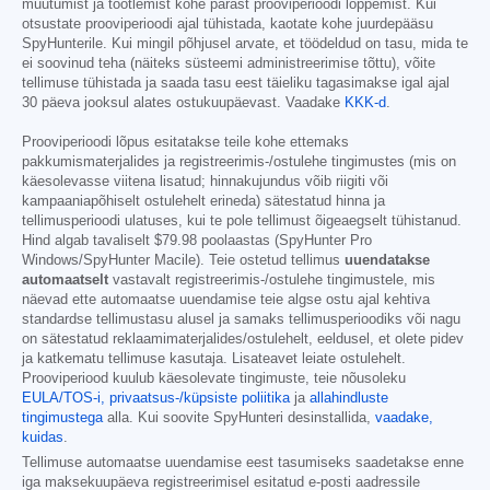
muutumist ja töötlemist kohe pärast prooviperioodi lõppemist. Kui
otsustate prooviperioodi ajal tühistada, kaotate kohe juurdepääsu
SpyHunterile. Kui mingil põhjusel arvate, et töödeldud on tasu, mida te
ei soovinud teha (näiteks süsteemi administreerimise tõttu), võite
tellimuse tühistada ja saada tasu eest täieliku tagasimakse igal ajal
30 päeva jooksul alates ostukuupäevast. Vaadake
KKK-d
.
Prooviperioodi lõpus esitatakse teile kohe ettemaks
pakkumismaterjalides ja registreerimis-/ostulehe tingimustes (mis on
käesolevasse viitena lisatud; hinnakujundus võib riigiti või
kampaaniapõhiselt ostulehelt erineda) sätestatud hinna ja
tellimusperioodi ulatuses, kui te pole tellimust õigeaegselt tühistanud.
Hind algab tavaliselt
$79.98
poolaastas (SpyHunter Pro
Windows/SpyHunter Macile). Teie ostetud tellimus
uuendatakse
automaatselt
vastavalt registreerimis-/ostulehe tingimustele, mis
näevad ette automaatse uuendamise teie algse ostu ajal kehtiva
standardse tellimustasu alusel ja samaks tellimusperioodiks või nagu
on sätestatud reklaamimaterjalides/ostulehelt, eeldusel, et olete pidev
ja katkematu tellimuse kasutaja. Lisateavet leiate ostulehelt.
Prooviperiood kuulub käesolevate tingimuste, teie nõusoleku
EULA/TOS-i,
privaatsus-/küpsiste poliitika
ja
allahindluste
tingimustega
alla. Kui soovite SpyHunteri desinstallida,
vaadake,
kuidas
.
Tellimuse automaatse uuendamise eest tasumiseks saadetakse enne
iga maksekuupäeva registreerimisel esitatud e-posti aadressile