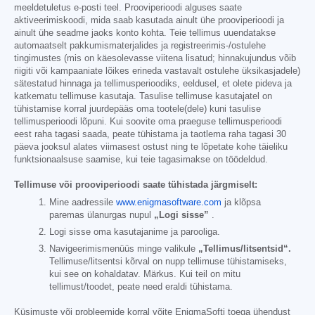
meeldetuletus e-posti teel. Prooviperioodi alguses saate
aktiveerimiskoodi, mida saab kasutada ainult ühe prooviperioodi ja
ainult ühe seadme jaoks konto kohta. Teie tellimus uuendatakse
automaatselt pakkumismaterjalides ja registreerimis-/ostulehe
tingimustes (mis on käesolevasse viitena lisatud; hinnakujundus võib
riigiti või kampaaniate lõikes erineda vastavalt ostulehe üksikasjadele)
sätestatud hinnaga ja tellimusperioodiks, eeldusel, et olete pideva ja
katkematu tellimuse kasutaja. Tasulise tellimuse kasutajatel on
tühistamise korral juurdepääs oma tootele(dele) kuni tasulise
tellimusperioodi lõpuni. Kui soovite oma praeguse tellimusperioodi
eest raha tagasi saada, peate tühistama ja taotlema raha tagasi 30
päeva jooksul alates viimasest ostust ning te lõpetate kohe täieliku
funktsionaalsuse saamise, kui teie tagasimakse on töödeldud.
Tellimuse või prooviperioodi saate tühistada järgmiselt:
Mine aadressile
www.enigmasoftware.com
ja klõpsa
paremas ülanurgas nupul
„Logi sisse”
.
Logi sisse oma kasutajanime ja parooliga.
Navigeerimismenüüs minge valikule
„Tellimus/litsentsid“.
Tellimuse/litsentsi kõrval on nupp tellimuse tühistamiseks,
kui see on kohaldatav. Märkus. Kui teil on mitu
tellimust/toodet, peate need eraldi tühistama.
Küsimuste või probleemide korral võite EnigmaSofti toega ühendust