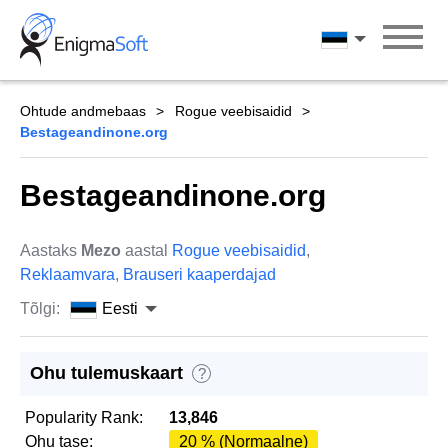
Skip
to
Eesti
content
Ohtude andmebaas
Rogue veebisaidid
Bestageandinone.org
Bestageandinone.org
Aastaks
Mezo
aastal
Rogue veebisaidid
,
Reklaamvara
,
Brauseri kaaperdajad
Tõlgi:
Eesti
Ohu tulemuskaart
?
Popularity Rank:
13,846
Ohu tase:
20 % (Normaalne)