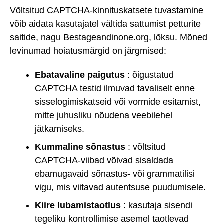
Võltsitud CAPTCHA-kinnituskatsete tuvastamine
võib aidata kasutajatel vältida sattumist petturite
saitide, nagu Bestageandinone.org, lõksu. Mõned
levinumad hoiatusmärgid on järgmised:
Ebatavaline paigutus
: õigustatud
CAPTCHA testid ilmuvad tavaliselt enne
sisselogimiskatseid või vormide esitamist,
mitte juhusliku nõudena veebilehel
jätkamiseks.
Kummaline sõnastus
: võltsitud
CAPTCHA-viibad võivad sisaldada
ebamugavaid sõnastus- või grammatilisi
vigu, mis viitavad autentsuse puudumisele.
Kiire lubamistaotlus
: kasutaja sisendi
tegeliku kontrollimise asemel taotlevad