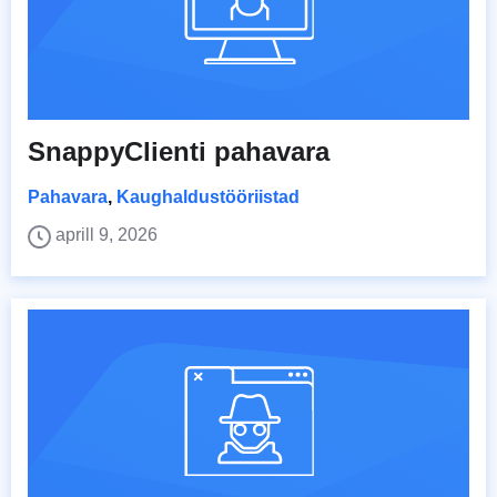
SnappyClienti pahavara
Pahavara
,
Kaughaldustööriistad
aprill 9, 2026