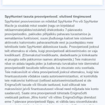
SpyHunteri tasuta prooviperiood: olulised tingimused
SpyHunteri prooviversioon on mõeldud SpyHunter Pro või SpyHunter
Macile ja sisaldab mitut seadet (nagu on kirjeldatud
reklaammaterjalides/ostulehel) ühekordseks 7-päevaseks
prooviperioodiks, pakkudes põhjalikku pahavara tuvastamise ja
eemaldamise funktsiooni, suure jõudlusega kaitset teie süsteemi
aktiivseks kaitsmiseks pahavaraohtude eest ja juurdepääsu meie
tehnilisele toele SpyHunteri abikeskuse kaudu. Prooviperioodi jooksul
teilt ettemaksu ei võeta, kuigi prooviperioodi aktiveerimiseks on vaja
krediitkaarti. (Ettemakstud krediitkaarte, deebetkaarte ja kinkekaarte
ei pruugita selle pakkumise raames aktsepteerida.) Teie makseviisi
nõue on aidata tagada pidev ja katkematu turvakaitse teie üleminekul
prooviperioodilt tasulisele tellimusele, kui otsustate ostu sooritada.
Teie makseviisilt ei võeta prooviperioodi jooksul ettemaksu, kuigi teie
finantsasutusele võidakse saata autoriseerimistaotlusi, et kontrollida
teie makseviisi kehtivust (sellised autoriseerimistaotlused ei ole
EnigmaSofti tasude või lõivude taotlused, kuid sõltuvalt teie
makseviisist ja/või finantsasutusest võivad need mõjutada teie konto
saadavust). Saate oma prooviperioodi tühistada EnigmaSofti
veebisaidi jaotises „Minu konto“ või võttes EnigmaSoftiga ühendust
enne 7-päevase prooviperioodi lõppu, et vältida tasu sissenõutavaks