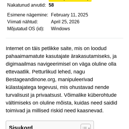
Nakatunud arvutid:
58
Esimene nägemine:
February 11, 2025
Viimati nähtud:
April 25, 2026
Mõjutatud OS (id):
Windows
Internet on täis petlikke saite, mis on loodud
pahaaimamatute kasutajate ärakasutamiseks, ja
digimaailmas navigeerimisel on väga oluline olla
ettevaatlik. Petturlikud lehed, nagu
Bestageandinone.org, manipuleerivad
külastajatega tegevusi, mis ohustavad nende
turvalisust ja privaatsust. Võimalike küberohtude
vältimiseks on oluline mõista, kuidas need saidid
toimivad ja millised riskid need kaasnevad.
Sisukord