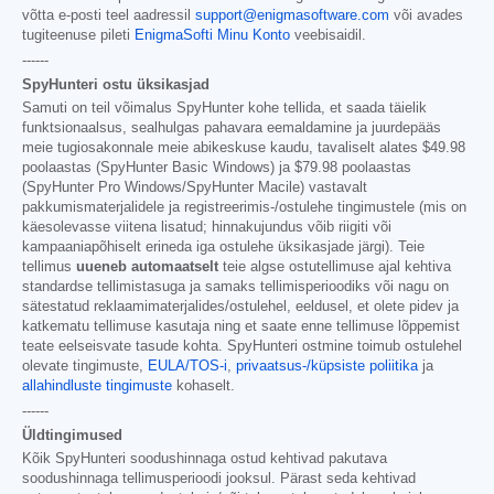
võtta e-posti teel aadressil
support@enigmasoftware.com
või avades
tugiteenuse pileti
EnigmaSofti Minu Konto
veebisaidil.
------
SpyHunteri ostu üksikasjad
Samuti on teil võimalus SpyHunter kohe tellida, et saada täielik
funktsionaalsus, sealhulgas pahavara eemaldamine ja juurdepääs
meie tugiosakonnale meie abikeskuse kaudu, tavaliselt alates
$49.98
poolaastas (SpyHunter Basic Windows) ja
$79.98
poolaastas
(SpyHunter Pro Windows/SpyHunter Macile) vastavalt
pakkumismaterjalidele ja registreerimis-/ostulehe tingimustele (mis on
käesolevasse viitena lisatud; hinnakujundus võib riigiti või
kampaaniapõhiselt erineda iga ostulehe üksikasjade järgi). Teie
tellimus
uueneb automaatselt
teie algse ostutellimuse ajal kehtiva
standardse tellimistasuga ja samaks tellimisperioodiks või nagu on
sätestatud reklaamimaterjalides/ostulehel, eeldusel, et olete pidev ja
katkematu tellimuse kasutaja ning et saate enne tellimuse lõppemist
teate eelseisvate tasude kohta. SpyHunteri ostmine toimub ostulehel
olevate tingimuste,
EULA/TOS-i
,
privaatsus-/küpsiste poliitika
ja
allahindluste tingimuste
kohaselt.
------
Üldtingimused
Kõik SpyHunteri soodushinnaga ostud kehtivad pakutava
soodushinnaga tellimusperioodi jooksul. Pärast seda kehtivad