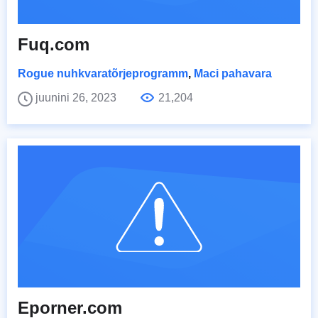
Fuq.com
Rogue nuhkvaratõrjeprogramm
,
Maci pahavara
juunini 26, 2023
21,204
Eporner.com