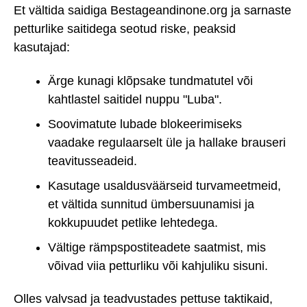
Et vältida saidiga Bestageandinone.org ja sarnaste
petturlike saitidega seotud riske, peaksid
kasutajad:
Ärge kunagi klõpsake tundmatutel või
kahtlastel saitidel nuppu "Luba".
Soovimatute lubade blokeerimiseks
vaadake regulaarselt üle ja hallake brauseri
teavitusseadeid.
Kasutage usaldusväärseid turvameetmeid,
et vältida sunnitud ümbersuunamisi ja
kokkupuudet petlike lehtedega.
Vältige rämpspostiteadete saatmist, mis
võivad viia petturliku või kahjuliku sisuni.
Olles valvsad ja teadvustades pettuse taktikaid,