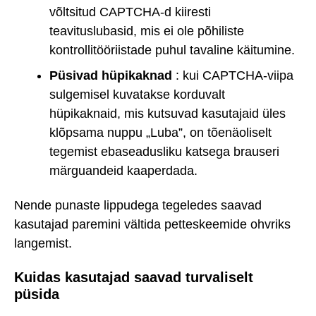
võltsitud CAPTCHA-d kiiresti
teavituslubasid, mis ei ole põhiliste
kontrollitööriistade puhul tavaline käitumine.
Püsivad hüpikaknad
: kui CAPTCHA-viipa
sulgemisel kuvatakse korduvalt
hüpikaknaid, mis kutsuvad kasutajaid üles
klõpsama nuppu „Luba”, on tõenäoliselt
tegemist ebaseadusliku katsega brauseri
märguandeid kaaperdada.
Nende punaste lippudega tegeledes saavad
kasutajad paremini vältida petteskeemide ohvriks
langemist.
Kuidas kasutajad saavad turvaliselt
püsida