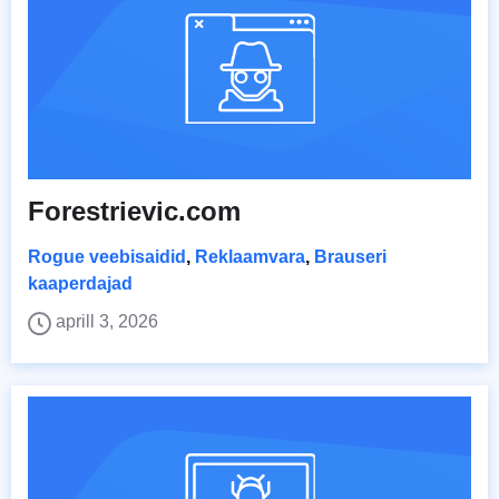
Forestrievic.com
Rogue veebisaidid
,
Reklaamvara
,
Brauseri
kaaperdajad
aprill 3, 2026