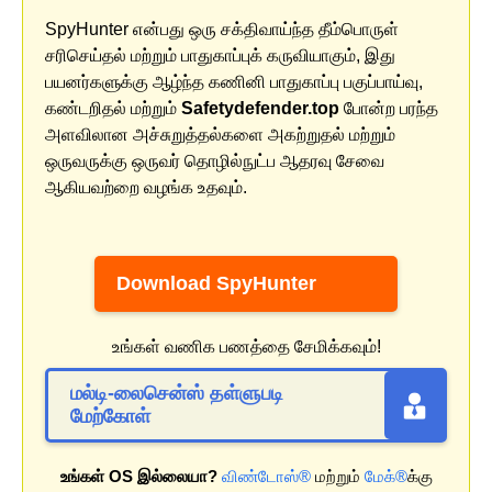
SpyHunter என்பது ஒரு சக்திவாய்ந்த தீம்பொருள்
சரிசெய்தல் மற்றும் பாதுகாப்புக் கருவியாகும், இது
பயனர்களுக்கு ஆழ்ந்த கணினி பாதுகாப்பு பகுப்பாய்வு,
கண்டறிதல் மற்றும்
Safetydefender.top
போன்ற பரந்த
அளவிலான அச்சுறுத்தல்களை அகற்றுதல் மற்றும்
ஒருவருக்கு ஒருவர் தொழில்நுட்ப ஆதரவு சேவை
ஆகியவற்றை வழங்க உதவும்.
Download SpyHunter
உங்கள் வணிக பணத்தை சேமிக்கவும்!
மல்டி-லைசென்ஸ் தள்ளுபடி
மேற்கோள்
உங்கள் OS இல்லையா?
விண்டோஸ்®
மற்றும்
மேக்®
க்கு