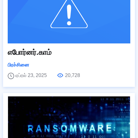
எபோர்னர்.காம்
பிரச்சினை
ஏப்ரல் 23, 2025
20,728