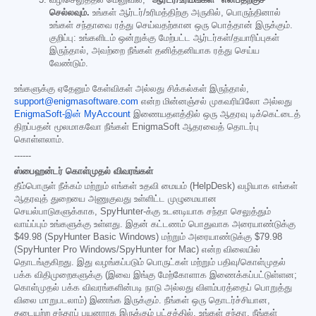
செல்லவும்.
உங்கள் ஆர்டர்/உரிமத்திற்கு அருகில், பொருந்தினால்
உங்கள் சந்தாவை ரத்து செய்வதற்கான ஒரு பொத்தான் இருக்கும்.
குறிப்பு: உங்களிடம் ஒன்றுக்கு மேற்பட்ட ஆர்டர்கள்/தயாரிப்புகள்
இருந்தால், அவற்றை நீங்கள் தனித்தனியாக ரத்து செய்ய
வேண்டும்.
உங்களுக்கு ஏதேனும் கேள்விகள் அல்லது சிக்கல்கள் இருந்தால்,
support@enigmasoftware.com
என்ற மின்னஞ்சல் முகவரியிலோ அல்லது
EnigmaSoft-இன் MyAccount
இணையதளத்தில் ஒரு ஆதரவு டிக்கெட்டைத்
திறப்பதன் மூலமாகவோ நீங்கள் EnigmaSoft ஆதரவைத் தொடர்பு
கொள்ளலாம்.
------
ஸ்பைஹன்டர் கொள்முதல் விவரங்கள்
தீம்பொருள் நீக்கம் மற்றும் எங்கள் உதவி மையம் (HelpDesk) வழியாக எங்கள்
ஆதரவுத் துறையை அணுகுவது உள்ளிட்ட முழுமையான
செயல்பாடுகளுக்காக, SpyHunter-க்கு உடனடியாக சந்தா செலுத்தும்
வாய்ப்பும் உங்களுக்கு உள்ளது. இதன் கட்டணம் பொதுவாக அரையாண்டுக்கு
$49.98
(SpyHunter Basic Windows) மற்றும் அரையாண்டுக்கு
$79.98
(SpyHunter Pro Windows/SpyHunter for Mac) என்ற விலையில்
தொடங்குகிறது. இது வழங்கப்படும் பொருட்கள் மற்றும் பதிவு/கொள்முதல்
பக்க விதிமுறைகளுக்கு (இவை இங்கு மேற்கோளாக இணைக்கப்பட்டுள்ளன;
கொள்முதல் பக்க விவரங்களின்படி நாடு அல்லது விளம்பரத்தைப் பொறுத்து
விலை மாறுபடலாம்) இணங்க இருக்கும். நீங்கள் ஒரு தொடர்ச்சியான,
தடையற்ற சந்தாப் பயனராக இருக்கும் பட்சத்தில், உங்கள் சந்தா, நீங்கள்