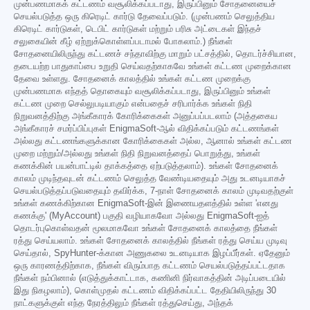
முன்பணமாகக் கட்டணம் வசூலிக்கப்படாது, இருப்பினும் சோதனையைச்
செயல்படுத்த ஒரு கிரெடிட் கார்டு தேவைப்படும். (முன்பணம் செலுத்திய
கிரெடிட் கார்டுகள், டெபிட் கார்டுகள் மற்றும் பரிசு அட்டைகள் இந்தச்
சலுகையின் கீழ் ஏற்றுக்கொள்ளப்படாமல் போகலாம்.) நீங்கள்
சோதனையிலிருந்து கட்டணச் சந்தாவிற்கு மாறும் பட்சத்தில், தொடர்ச்சியான,
தடையற்ற பாதுகாப்பை உறுதி செய்வதற்காகவே உங்கள் கட்டண முறைக்கான
தேவை உள்ளது. சோதனைக் காலத்தில் உங்கள் கட்டண முறைக்கு
முன்பணமாக எந்தத் தொகையும் வசூலிக்கப்படாது, இருப்பினும் உங்கள்
கட்டண முறை செல்லுபடியாகும் என்பதைச் சரிபார்க்க உங்கள் நிதி
நிறுவனத்திற்கு அங்கீகாரக் கோரிக்கைகள் அனுப்பப்படலாம் (அத்தகைய
அங்கீகாரச் சமர்ப்பிப்புகள் EnigmaSoft-ஆல் விதிக்கப்படும் கட்டணங்கள்
அல்லது கட்டணங்களுக்கான கோரிக்கைகள் அல்ல, ஆனால் உங்கள் கட்டண
முறை மற்றும்/அல்லது உங்கள் நிதி நிறுவனத்தைப் பொறுத்து, உங்கள்
கணக்கின் பயன்பாட்டில் தாக்கத்தை ஏற்படுத்தலாம்). உங்கள் சோதனைக்
காலம் முடிந்தவுடன் கட்டணம் செலுத்த வேண்டியதையும் அது உடனடியாகச்
செயல்படுத்தப்படுவதையும் தவிர்க்க, 7-நாள் சோதனைக் காலம் முடிவதற்குள்
உங்கள் கணக்கிற்கான EnigmaSoft-இன் இணையதளத்தில் உள்ள 'எனது
கணக்கு' (MyAccount) பகுதி வழியாகவோ அல்லது EnigmaSoft-ஐத்
தொடர்புகொள்வதன் மூலமாகவோ உங்கள் சோதனைக் காலத்தை நீங்கள்
ரத்து செய்யலாம். உங்கள் சோதனைக் காலத்தில் நீங்கள் ரத்து செய்ய முடிவு
செய்தால், SpyHunter-க்கான அணுகலை உடனடியாக இழப்பீர்கள். ஏதேனும்
ஒரு காரணத்திற்காக, நீங்கள் விரும்பாத கட்டணம் செயல்படுத்தப்பட்டதாக
நீங்கள் நம்பினால் (எடுத்துக்காட்டாக, கணினி நிர்வாகத்தின் அடிப்படையில்
இது நிகழலாம்), கொள்முதல் கட்டணம் விதிக்கப்பட்ட தேதியிலிருந்து 30
நாட்களுக்குள் எந்த நேரத்திலும் நீங்கள் ரத்துசெய்து, அந்தக்