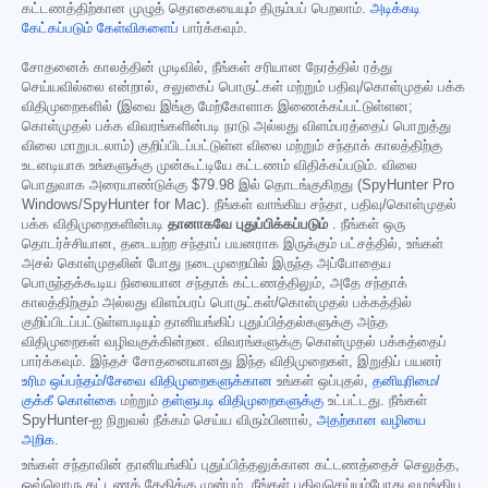
கட்டணத்திற்கான முழுத் தொகையையும் திரும்பப் பெறலாம்.
அடிக்கடி
கேட்கப்படும் கேள்விகளைப்
பார்க்கவும்.
சோதனைக் காலத்தின் முடிவில், நீங்கள் சரியான நேரத்தில் ரத்து
செய்யவில்லை என்றால், சலுகைப் பொருட்கள் மற்றும் பதிவு/கொள்முதல் பக்க
விதிமுறைகளில் (இவை இங்கு மேற்கோளாக இணைக்கப்பட்டுள்ளன;
கொள்முதல் பக்க விவரங்களின்படி நாடு அல்லது விளம்பரத்தைப் பொறுத்து
விலை மாறுபடலாம்) குறிப்பிடப்பட்டுள்ள விலை மற்றும் சந்தாக் காலத்திற்கு
உடனடியாக உங்களுக்கு முன்கூட்டியே கட்டணம் விதிக்கப்படும். விலை
பொதுவாக அரையாண்டுக்கு
$79.98
இல் தொடங்குகிறது (SpyHunter Pro
Windows/SpyHunter for Mac). நீங்கள் வாங்கிய சந்தா, பதிவு/கொள்முதல்
பக்க விதிமுறைகளின்படி
தானாகவே புதுப்பிக்கப்படும்
. நீங்கள் ஒரு
தொடர்ச்சியான, தடையற்ற சந்தாப் பயனராக இருக்கும் பட்சத்தில், உங்கள்
அசல் கொள்முதலின் போது நடைமுறையில் இருந்த அப்போதைய
பொருந்தக்கூடிய நிலையான சந்தாக் கட்டணத்திலும், அதே சந்தாக்
காலத்திற்கும் அல்லது விளம்பரப் பொருட்கள்/கொள்முதல் பக்கத்தில்
குறிப்பிடப்பட்டுள்ளபடியும் தானியங்கிப் புதுப்பித்தல்களுக்கு அந்த
விதிமுறைகள் வழிவகுக்கின்றன. விவரங்களுக்கு கொள்முதல் பக்கத்தைப்
பார்க்கவும். இந்தச் சோதனையானது இந்த விதிமுறைகள், இறுதிப் பயனர்
உரிம ஒப்பந்தம்/சேவை விதிமுறைகளுக்கான
உங்கள் ஒப்புதல்,
தனியுரிமை/
குக்கீ கொள்கை
மற்றும்
தள்ளுபடி விதிமுறைகளுக்கு
உட்பட்டது. நீங்கள்
SpyHunter-ஐ நிறுவல் நீக்கம் செய்ய விரும்பினால்,
அதற்கான வழியை
அறிக
.
உங்கள் சந்தாவின் தானியங்கிப் புதுப்பித்தலுக்கான கட்டணத்தைச் செலுத்த,
ஒவ்வொரு கட்டணத் தேதிக்கு முன்பும், நீங்கள் பதிவுசெய்யும்போது வழங்கிய