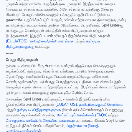
முதலில் சந்தா வாங்கிய நேரத்தில் நடைமுறையில் இருந்த அப்போதைய
நிலையான சந்தாக் கட்டணத்தில், அதே சந்தாக் காலத்திற்கு அல்லது
விளம்பரப் பொருட்கள்/கொள்முதல் பக்கத்தில் குறிப்பிடப்பட்டுள்ளபடி
தானாகவே
புதுப்பிக்கப்படும். மேலும், உங்கள் சந்தா காலாவதியாவதற்கு முன்பு
வரவிருக்கும் கட்டணங்கள் குறித்த அறிவிப்பைப் பெறுவீர்கள். SpyHunter-ஐ
வாங்குவது, கொள்முதல் பக்கத்தில் உள்ள விதிமுறைகள் மற்றும்
நிபந்தனைகள், இறுதிப் பயனர் உரிம ஒப்பந்தம்/சேவை விதிமுறைகள்
(EULA/TOS)
,
தனியுரிமை/குக்கீ கொள்கை
மற்றும்
தள்ளுபடி
விதிமுறைகளுக்கு
உட்பட்டது.
------
பொது விதிமுறைகள்
தள்ளுபடி விலையில் SpyHunter-ஐ வாங்கும் எந்தவொரு கொள்முதலும்,
வழங்கப்படும் தள்ளுபடி சந்தாக் காலத்திற்கு மட்டுமே செல்லுபடியாகும்.
அதன்பிறகு, தானியங்கிப் புதுப்பிப்புகள் மற்றும்/அல்லது எதிர்காலக்
கொள்முதல்களுக்கு, அப்போது பொருந்தக்கூடிய நிலையான விலையேற்றம்
அமலுக்கு வரும். விலை மாற்றத்திற்கு உட்பட்டது, இருப்பினும் விலை மாற்றங்கள்
குறித்து நாங்கள் உங்களுக்கு முன்கூட்டியே அறிவிப்போம்.
அனைத்து SpyHunter பதிப்புகளும், எங்களின் இறுதிப் பயனர் உரிம
ஒப்பந்தம்/சேவை விதிமுறைகள்
(EULA/TOS)
,
தனியுரிமை/குக்கீ கொள்கை
மற்றும்
தள்ளுபடி விதிமுறைகளுக்கு
நீங்கள் ஒப்புக்கொள்வதைப் பொறுத்தது.
தயவுசெய்து எங்களின் அடிக்கடி
கேட்கப்படும் கேள்விகள் (FAQs)
மற்றும்
அச்சுறுத்தல் மதிப்பீட்டு அளவுகோல்களையும்
பார்க்கவும். நீங்கள் SpyHunter-
ஐ நிறுவல் நீக்கம் செய்ய விரும்பினால்,
அதற்கான வழியைத்
தெரிந்துகொள்ளுங்கள்
.