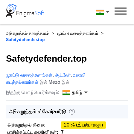
Skip
to
தமிழ்
content
அச்சுறுத்தல் தரவுத்தளம்
முரட்டு வலைத்தளங்கள்
Safetydefender.top
Safetydefender.top
முரட்டு வலைத்தளங்கள்
,
ஆட்வேர்
,
உலாவி
கடத்தல்காரர்கள்
இல்
Mezo
இல்
இதற்கு மொழிபெயர்க்கவும்:
தமிழ்
அச்சுறுத்தல் ஸ்கோர்கார்டு
?
அச்சுறுத்தல் நிலை:
20 % (இயல்பானது)
பாதிக்கப்பட்ட கணினிகள்:
7