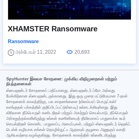
XHAMSTER Ransomware
Ransomware
அக்டோபர் 11, 2022
20,693
SpyHunter இலவச சோதனை: முக்கிய விதிமுறைகள் மற்றும்
நிபந்தனைகள்
ஸ்பைஹன்டர் சோதனைப் பதிப்பானது, ஸ்பைஹன்டர் ப்ரோ அல்லது
மேக்கிற்கான ஸ்பைஹன்டருக்கானது. இது ஒரு முறை மட்டுமேயான 7-நாள்
சோதனைக் காலத்திற்கு, பல சாதனங்களை (விளம்பரப் பொருட்கள்/
வாங்குதல் பக்கத்தில் குறிப்பிடப்பட்டுள்ளபடி) உள்ளடக்கியுள்ளது. இது
விரிவான தீம்பொருள் கண்டறிதல் மற்றும் அகற்றும் செயல்பாடு, தீம்பொருள்
அச்சுறுத்தல்களிலிருந்து உங்கள் கணினியைத் தீவிரமாகப் பாதுகாக்க உயர்
செயல்திறன் கொண்ட பாதுகாப்பு அமைப்புகள், மற்றும் ஸ்பைஹன்டர் ஹெல்ப்
டெஸ்க் வழியாக எங்கள் தொழில்நுட்ப ஆதரவுக் குழுவை அணுகும் வசதி
ஆகியவற்றை வழங்குகிறது. சோதனைக் காலத்தில் உங்களிடமிருந்து