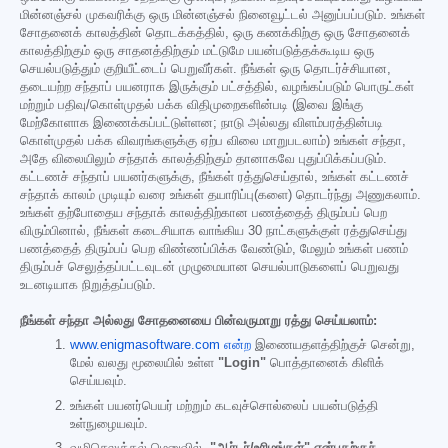
மின்னஞ்சல் முகவரிக்கு ஒரு மின்னஞ்சல் நினைவூட்டல் அனுப்பப்படும். உங்கள்
சோதனைக் காலத்தின் தொடக்கத்தில், ஒரு கணக்கிற்கு ஒரு சோதனைக்
காலத்திற்கும் ஒரு சாதனத்திற்கும் மட்டுமே பயன்படுத்தக்கூடிய ஒரு
செயல்படுத்தும் குறியீட்டைப் பெறுவீர்கள். நீங்கள் ஒரு தொடர்ச்சியான,
தடையற்ற சந்தாப் பயனராக இருக்கும் பட்சத்தில், வழங்கப்படும் பொருட்கள்
மற்றும் பதிவு/கொள்முதல் பக்க விதிமுறைகளின்படி (இவை இங்கு
மேற்கோளாக இணைக்கப்பட்டுள்ளன; நாடு அல்லது விளம்பரத்தின்படி
கொள்முதல் பக்க விவரங்களுக்கு ஏற்ப விலை மாறுபடலாம்) உங்கள் சந்தா,
அதே விலையிலும் சந்தாக் காலத்திற்கும் தானாகவே புதுப்பிக்கப்படும்.
கட்டணச் சந்தாப் பயனர்களுக்கு, நீங்கள் ரத்துசெய்தால், உங்கள் கட்டணச்
சந்தாக் காலம் முடியும் வரை உங்கள் தயாரிப்பு(களை) தொடர்ந்து அணுகலாம்.
உங்கள் தற்போதைய சந்தாக் காலத்திற்கான பணத்தைத் திரும்பப் பெற
விரும்பினால், நீங்கள் கடைசியாக வாங்கிய 30 நாட்களுக்குள் ரத்துசெய்து
பணத்தைத் திரும்பப் பெற விண்ணப்பிக்க வேண்டும், மேலும் உங்கள் பணம்
திரும்பச் செலுத்தப்பட்டவுடன் முழுமையான செயல்பாடுகளைப் பெறுவது
உடனடியாக நிறுத்தப்படும்.
நீங்கள் சந்தா அல்லது சோதனையை பின்வருமாறு ரத்து செய்யலாம்:
www.enigmasoftware.com என்ற
இணையதளத்திற்குச் சென்று,
மேல் வலது மூலையில் உள்ள
"Login"
பொத்தானைக் கிளிக்
செய்யவும்.
உங்கள் பயனர்பெயர் மற்றும் கடவுச்சொல்லைப் பயன்படுத்தி
உள்நுழையவும்.
வழிசெலுத்தல் மெனுவில்,
"ஆர்டர்/உரிமங்கள்" என்பதற்குச்