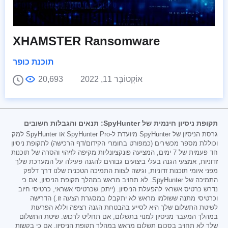
XHAMSTER Ransomware
תוכנת כופר
אוֹקְטוֹבֶּר 11, 2022
20,693
תקופת ניסיון חינמית של SpyHunter: תנאים והגבלות חשובים
גרסת הניסיון של SpyHunter מיועדת ל-SpyHunter Pro או SpyHunter למק
וכוללת מספר מכשירים (כמפורט בחומרי הקידום/דף הרכישה) לתקופת ניסיון
חד פעמית של 7 ימים, המציעה פונקציונליות מקיפה לזיהוי והסרה של תוכנות
זדוניות, אמצעי הגנה בעלי ביצועים גבוהים להגנה פעילה על המערכת שלך
מפני איומי תוכנות זדוניות, וגישה לצוות התמיכה הטכנית שלנו דרך דלפק
התמיכה של SpyHunter. לא תחויב מראש במהלך תקופת הניסיון, אם כי
נדרש כרטיס אשראי להפעלת הניסיון. (ייתכן שכרטיסי אשראי, כרטיסי חיוב
וכרטיסי מתנה ששולמו מראש לא יתקבלו במסגרת הצעה זו.) הדרישה
לשיטת התשלום שלך היא לסייע בהבטחת הגנה רציפה וללא הפרעות
במהלך המעבר מניסיון למנוי בתשלום, אם תחליט לרכוש. שיטת התשלום
שלך לא תחויב בסכום תשלום מראש במהלך תקופת הניסיון, אם כי בקשות