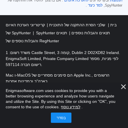
הנפוצות
ובקריטריונים
להערכת איומים
. אם ברצונך להסיר את ההתקנה של
SpyHunter,
למד כיצד
.
בית
שלבי הסרת ההתקנה של התוכנית
קריטריוני הערכת האיום
SpyHunter תנאים והגבלות נוספים
תנאים
של SpyHunter
והגבלות נוספים של RegHunter
משרד רשום: 1 Castle Street, קומה 3, Dublin 2 D02XD82 Ireland.
EnigmaSoft Limited, Private Company Limited לפי מניות, מספר
רישום חברה 597114.
Mac ו-MacOS הם סימנים מסחריים של Apple Inc., הרשומים
בארה"ב ובמדינות אחרות.
Enigmasoftware.com uses cookies to provide you with a
. EnigmaSoft Ltd. כל הזכויות שמורות.
זכויות יוצרים 2016-
2026
better browsing experience and analyze how users navigate
and utilize the Site. By using this Site or clicking on "OK", you
.
למידע נוסף
consent to the use of cookies.