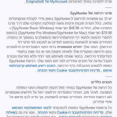
פנייה לתמיכה באתר האינטרנט
MyAccount של EnigmaSoft
.
------
פרטי רכישה של SpyHunter
יש לך גם אפשרות להירשם ל-SpyHunter באופן מיידי לקבלת פונקציונליות
מלאה, כולל הסרת תוכנות זדוניות וגישה למחלקת התמיכה שלנו דרך מרכז
התמיכה שלנו, החל מ-
$49.98
חצי שנתי (SpyHunter Basic Windows) ו-
$79.98
חצי שנתי (SpyHunter Pro Windows/SpyHunter for Mac) בהתאם
לחומרי ההצעה ולתנאי דף ההרשמה/רכישה (המשולבים במסמך זה כהפניה;
המחירים עשויים להשתנות בהתאם למדינה או למבצע לפי פרטי דף
הרכישה). המנוי שלך
יחודש אוטומטית
בדמי המנוי הסטנדרטיים הרלוונטיים
בזמן הרכישה המקורית שלך ולאותה תקופת מנוי או כפי שצוין בחומרי
הקידום/דף הרכישה, בתנאי שאתה משתמש מנוי רציף וללא הפרעות ועבורם
תקבל הודעה על חיובים עתידיים לפני תום המנוי שלך. רכישת SpyHunter
כפופה לתנאים וההגבלות בדף הרכישה,
הסכם רישיון משתמש קרקע/תנאי
שימוש
,
מדיניות הפרטיות/קובצי Cookie
ותנאי ההנחה
.
------
תנאים כלליים
כל רכישה של SpyHunter במחיר מוזל תקפה לתקופת המנוי המוזלת
המוצעת. לאחר מכן, המחיר הסטנדרטי הרלוונטי יחול על חידושים אוטומטיים
ו/או רכישות עתידיות. המחירים עשויים להשתנות, אך נודיע לכם מראש על
שינויי מחירים.
כל גרסאות SpyHunter כפופות להסכמתך
לתנאי השימוש/תנאי השימוש
שלנו,
מדיניות הפרטיות/קובצי ה-Cookie
ותנאי
ההנחה
. אנא עיין גם
בשאלות