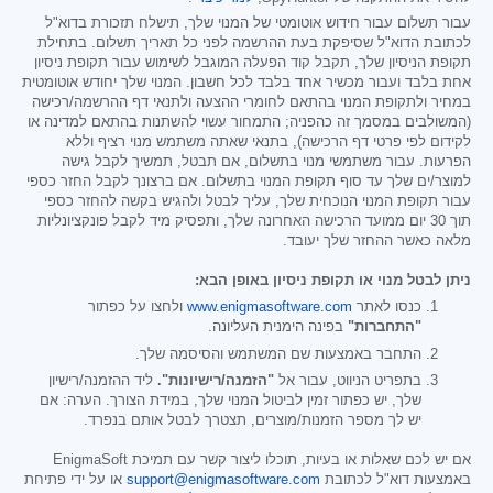
עבור תשלום עבור חידוש אוטומטי של המנוי שלך, תישלח תזכורת בדוא"ל
לכתובת הדוא"ל שסיפקת בעת ההרשמה לפני כל תאריך תשלום. בתחילת
תקופת הניסיון שלך, תקבל קוד הפעלה המוגבל לשימוש עבור תקופת ניסיון
אחת בלבד ועבור מכשיר אחד בלבד לכל חשבון. המנוי שלך יחודש אוטומטית
במחיר ולתקופת המנוי בהתאם לחומרי ההצעה ולתנאי דף ההרשמה/רכישה
(המשולבים במסמך זה כהפניה; התמחור עשוי להשתנות בהתאם למדינה או
לקידום לפי פרטי דף הרכישה), בתנאי שאתה משתמש מנוי רציף וללא
הפרעות. עבור משתמשי מנוי בתשלום, אם תבטל, תמשיך לקבל גישה
למוצר/ים שלך עד סוף תקופת המנוי בתשלום. אם ברצונך לקבל החזר כספי
עבור תקופת המנוי הנוכחית שלך, עליך לבטל ולהגיש בקשה להחזר כספי
תוך 30 יום ממועד הרכישה האחרונה שלך, ותפסיק מיד לקבל פונקציונליות
מלאה כאשר ההחזר שלך יעובד.
ניתן לבטל מנוי או תקופת ניסיון באופן הבא:
כנסו לאתר
www.enigmasoftware.com
ולחצו על כפתור
"התחברות"
בפינה הימנית העליונה.
התחבר באמצעות שם המשתמש והסיסמה שלך.
בתפריט הניווט, עבור אל
"הזמנה/רישיונות".
ליד ההזמנה/רישיון
שלך, יש כפתור זמין לביטול המנוי שלך, במידת הצורך. הערה: אם
יש לך מספר הזמנות/מוצרים, תצטרך לבטל אותם בנפרד.
אם יש לכם שאלות או בעיות, תוכלו ליצור קשר עם תמיכת EnigmaSoft
באמצעות דוא"ל לכתובת
support@enigmasoftware.com
או על ידי פתיחת