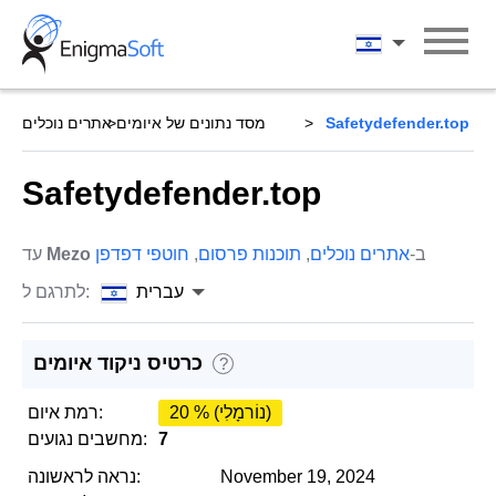
Skip
to
עברית
content
Safetydefender.top
מסד נתונים של איומים
אתרים נוכלים
Safetydefender.top
ב-
אתרים נוכלים
,
תוכנות פרסום
,
חוטפי דפדפן
Mezo
עד
עברית
לתרגם ל:
כרטיס ניקוד איומים
?
20 % (נוֹרמָלִי)
רמת איום:
7
מחשבים נגועים:
November 19, 2024
נראה לראשונה: