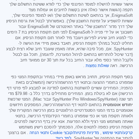
אישור עשויות להישלח למוסד הפיננסי שלך כדי לוודא ששיטת התשלום שלך
תקפה (הגשות אישור כאלה אינן בקשות לחיובים או עמלות מצד
EnigmaSoft, אך בהתאם לשיטת התשלום שלך ו/או למוסד הפיננסי שלך,
עשויות להשפיע על זמינות החשבון שלך). באפשרותך לבטל את גרסת הניסיון
שלך דרך מדור "החשבון שלי" באתר האינטרנט של EnigmaSoft עבור
חשבונך או על ידי פנייה ל-EnigmaSoft לפני תום תקופת הניסיון בת 7 הימים
כדי למנוע חיוב שיגיע לפירעון ויעובד מיד לאחר תום תקופת הניסיון. אם
תחליט לבטל במהלך תקופת הניסיון, תאבד באופן מיידי את הגישה ל-
SpyHunter. אם, מכל סיבה שהיא, אתה מאמין שעובד חיוב שלא רצית לבצע
(דבר שיכול להתרחש בהתאם לניהול המערכת, לדוגמה), תוכל גם לבטל
ולקבל החזר כספי מלא עבור החיוב בכל עת תוך 30 יום ממועד חיוב
הרכישה. ראה
שאלות נפוצות
.
בסוף תקופת הניסיון, תחויב מראש באופן מיידי במחיר ובתקופת המנוי כפי
שמפורט בחומרי ההצעה ובתנאי דף ההרשמה/רכישה (המשולבים בזאת
כהפניה; המחירים עשויים להשתנות בהתאם למדינה או למבצע לפי פרטי דף
הרכישה) אם לא ביטלת בזמן. המחירים מתחילים בדרך כלל ב-
$79.98
מדי
חצי שנה (SpyHunter Pro Windows/SpyHunter עבור Mac). המנוי שרכשת
יחודש אוטומטית
בהתאם לתנאי דף ההרשמה/רכישה, המספקים חידושים
אוטומטיים בדמי המנוי הסטנדרטיים הרלוונטיים בזמן הרכישה המקורית שלך
ולאותה תקופת מנוי או כפי שמפורט בחומרי הקידום/דף הרכישה, בתנאי
שאתה משתמש מנוי רציף וללא הפרעות. אנא עיין בדף הרכישה לפרטים.
תקופת הניסיון כפופה לתנאים אלה, הסכמתך להסכם רישיון משתמש
קרקע/תנאי שימוש
,
מדיניות פרטיות/קובצי Cookie
ותנאי הנחה
. אם ברצונך
להסיר את ההתקנה של SpyHunter,
למד כיצד
.