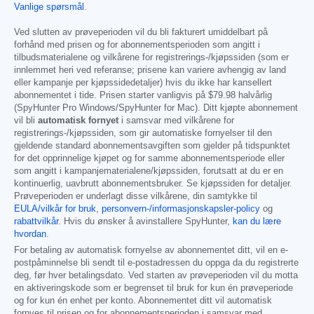
Vanlige spørsmål
.
Ved slutten av prøveperioden vil du bli fakturert umiddelbart på
forhånd med prisen og for abonnementsperioden som angitt i
tilbudsmaterialene og vilkårene for registrerings-/kjøpssiden (som er
innlemmet heri ved referanse; prisene kan variere avhengig av land
eller kampanje per kjøpssidedetaljer) hvis du ikke har kansellert
abonnementet i tide. Prisen starter vanligvis på
$79.98
halvårlig
(SpyHunter Pro Windows/SpyHunter for Mac). Ditt kjøpte abonnement
vil bli
automatisk fornyet
i samsvar med vilkårene for
registrerings-/kjøpssiden, som gir automatiske fornyelser til den
gjeldende standard abonnementsavgiften som gjelder på tidspunktet
for det opprinnelige kjøpet og for samme abonnementsperiode eller
som angitt i kampanjematerialene/kjøpssiden, forutsatt at du er en
kontinuerlig, uavbrutt abonnementsbruker. Se kjøpssiden for detaljer.
Prøveperioden er underlagt disse vilkårene, din samtykke til
EULA/vilkår for bruk
,
personvern-/informasjonskapsler-policy
og
rabattvilkår
. Hvis du ønsker å avinstallere SpyHunter,
kan du lære
hvordan
.
For betaling av automatisk fornyelse av abonnementet ditt, vil en e-
postpåminnelse bli sendt til e-postadressen du oppga da du registrerte
deg, før hver betalingsdato. Ved starten av prøveperioden vil du motta
en aktiveringskode som er begrenset til bruk for kun én prøveperiode
og for kun én enhet per konto. Abonnementet ditt vil automatisk
fornyes til prisen og for abonnementsperioden i samsvar med