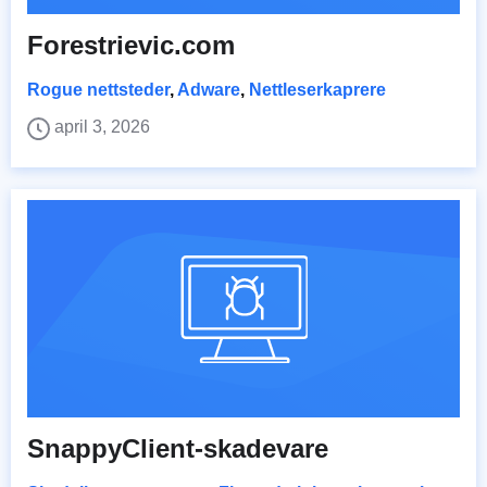
Forestrievic.com
Rogue nettsteder
,
Adware
,
Nettleserkaprere
april 3, 2026
SnappyClient-skadevare