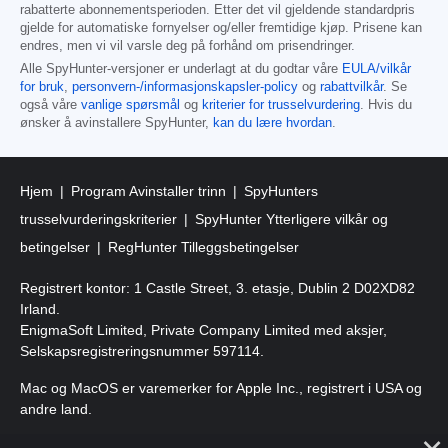
rabatterte abonnementsperioden. Etter det vil gjeldende standardpris
gjelde for automatiske fornyelser og/eller fremtidige kjøp. Prisene kan
endres, men vi vil varsle deg på forhånd om prisendringer.
Alle SpyHunter-versjoner er underlagt at du godtar våre
EULA/vilkår
for bruk
,
personvern-/informasjonskapsler-policy
og
rabattvilkår
. Se
også våre
vanlige spørsmål
og
kriterier for trusselvurdering
. Hvis du
ønsker å avinstallere SpyHunter,
kan du lære hvordan
.
Hjem
Program Avinstaller trinn
SpyHunters
trusselvurderingskriterier
SpyHunter Ytterligere vilkår og
betingelser
RegHunter Tilleggsbetingelser
Registrert kontor: 1 Castle Street, 3. etasje, Dublin 2 D02XD82
Irland.
EnigmaSoft Limited, Private Company Limited med aksjer,
Selskapsregistreringsnummer 597114.
Mac og MacOS er varemerker for Apple Inc., registrert i USA og
andre land.
Copyright 2016-
2026
. EnigmaSoft Ltd. Alle rettigheter