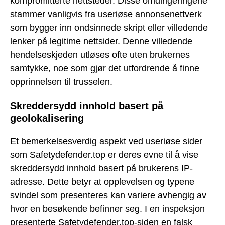
kompromitterte nettsteder. Disse omdirigeringene
stammer vanligvis fra useriøse annonsenettverk
som bygger inn ondsinnede skript eller villedende
lenker på legitime nettsider. Denne villedende
hendelseskjeden utløses ofte uten brukernes
samtykke, noe som gjør det utfordrende å finne
opprinnelsen til trusselen.
Skreddersydd innhold basert på
geolokalisering
Et bemerkelsesverdig aspekt ved useriøse sider
som Safetydefender.top er deres evne til å vise
skreddersydd innhold basert på brukerens IP-
adresse. Dette betyr at opplevelsen og typene
svindel som presenteres kan variere avhengig av
hvor en besøkende befinner seg. I en inspeksjon
presenterte Safetydefender.top-siden en falsk