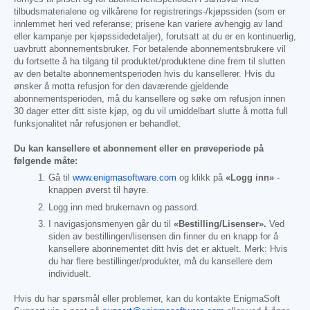
tilbudsmaterialene og vilkårene for registrerings-/kjøpssiden (som er
innlemmet heri ved referanse; prisene kan variere avhengig av land
eller kampanje per kjøpssidedetaljer), forutsatt at du er en kontinuerlig,
uavbrutt abonnementsbruker. For betalende abonnementsbrukere vil
du fortsette å ha tilgang til produktet/produktene dine frem til slutten
av den betalte abonnementsperioden hvis du kansellerer. Hvis du
ønsker å motta refusjon for den daværende gjeldende
abonnementsperioden, må du kansellere og søke om refusjon innen
30 dager etter ditt siste kjøp, og du vil umiddelbart slutte å motta full
funksjonalitet når refusjonen er behandlet.
Du kan kansellere et abonnement eller en prøveperiode på
følgende måte:
Gå til
www.enigmasoftware.com
og klikk på
«Logg inn»
-
knappen øverst til høyre.
Logg inn med brukernavn og passord.
I navigasjonsmenyen går du til
«Bestilling/Lisenser».
Ved
siden av bestillingen/lisensen din finner du en knapp for å
kansellere abonnementet ditt hvis det er aktuelt. Merk: Hvis
du har flere bestillinger/produkter, må du kansellere dem
individuelt.
Hvis du har spørsmål eller problemer, kan du kontakte EnigmaSoft