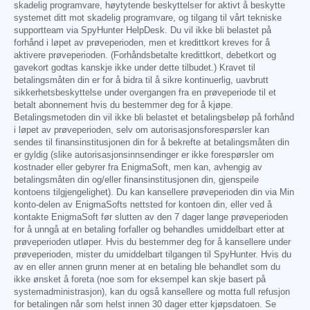
skadelig programvare, høytytende beskyttelser for aktivt å beskytte
systemet ditt mot skadelig programvare, og tilgang til vårt tekniske
supportteam via SpyHunter HelpDesk. Du vil ikke bli belastet på
forhånd i løpet av prøveperioden, men et kredittkort kreves for å
aktivere prøveperioden. (Forhåndsbetalte kredittkort, debetkort og
gavekort godtas kanskje ikke under dette tilbudet.) Kravet til
betalingsmåten din er for å bidra til å sikre kontinuerlig, uavbrutt
sikkerhetsbeskyttelse under overgangen fra en prøveperiode til et
betalt abonnement hvis du bestemmer deg for å kjøpe.
Betalingsmetoden din vil ikke bli belastet et betalingsbeløp på forhånd
i løpet av prøveperioden, selv om autorisasjonsforespørsler kan
sendes til finansinstitusjonen din for å bekrefte at betalingsmåten din
er gyldig (slike autorisasjonsinnsendinger er ikke forespørsler om
kostnader eller gebyrer fra EnigmaSoft, men kan, avhengig av
betalingsmåten din og/eller finansinstitusjonen din, gjenspeile
kontoens tilgjengelighet). Du kan kansellere prøveperioden din via Min
konto-delen av EnigmaSofts nettsted for kontoen din, eller ved å
kontakte EnigmaSoft før slutten av den 7 dager lange prøveperioden
for å unngå at en betaling forfaller og behandles umiddelbart etter at
prøveperioden utløper. Hvis du bestemmer deg for å kansellere under
prøveperioden, mister du umiddelbart tilgangen til SpyHunter. Hvis du
av en eller annen grunn mener at en betaling ble behandlet som du
ikke ønsket å foreta (noe som for eksempel kan skje basert på
systemadministrasjon), kan du også kansellere og motta full refusjon
for betalingen når som helst innen 30 dager etter kjøpsdatoen. Se