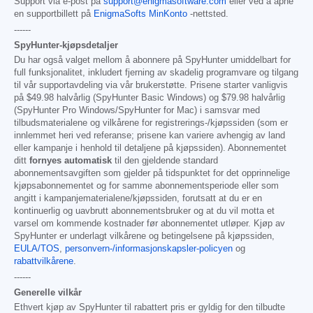
Support via e-post på
support@enigmasoftware.com
eller ved å åpne
en supportbillett på
EnigmaSofts MinKonto
-nettsted.
------
SpyHunter-kjøpsdetaljer
Du har også valget mellom å abonnere på SpyHunter umiddelbart for
full funksjonalitet, inkludert fjerning av skadelig programvare og tilgang
til vår supportavdeling via vår brukerstøtte. Prisene starter vanligvis
på
$49.98
halvårlig (SpyHunter Basic Windows) og
$79.98
halvårlig
(SpyHunter Pro Windows/SpyHunter for Mac) i samsvar med
tilbudsmaterialene og vilkårene for registrerings-/kjøpssiden (som er
innlemmet heri ved referanse; prisene kan variere avhengig av land
eller kampanje i henhold til detaljene på kjøpssiden). Abonnementet
ditt
fornyes automatisk
til den gjeldende standard
abonnementsavgiften som gjelder på tidspunktet for det opprinnelige
kjøpsabonnementet og for samme abonnementsperiode eller som
angitt i kampanjematerialene/kjøpssiden, forutsatt at du er en
kontinuerlig og uavbrutt abonnementsbruker og at du vil motta et
varsel om kommende kostnader før abonnementet utløper. Kjøp av
SpyHunter er underlagt vilkårene og betingelsene på kjøpssiden,
EULA/TOS
,
personvern-/informasjonskapsler-policyen
og
rabattvilkårene
.
------
Generelle vilkår
Ethvert kjøp av SpyHunter til rabattert pris er gyldig for den tilbudte