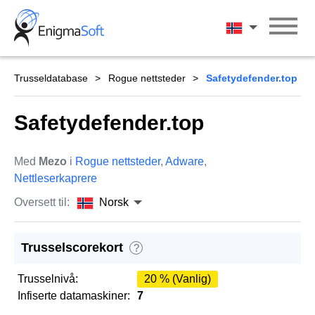
Skip
to
Norsk
content
Trusseldatabase
Rogue nettsteder
Safetydefender.top
Safetydefender.top
Med
Mezo
i
Rogue nettsteder
,
Adware
,
Nettleserkaprere
Oversett til:
Norsk
Trusselscorekort
?
Trusselnivå:
20 % (Vanlig)
Infiserte datamaskiner:
7