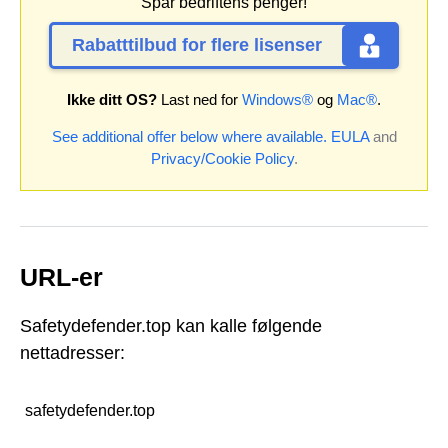
Spar bedriftens penger!
Rabatttilbud for flere lisenser
Ikke ditt OS?
Last ned for
Windows®
og
Mac®
.
See additional offer below where available.
EULA
and
Privacy/Cookie Policy
.
URL-er
Safetydefender.top kan kalle følgende
nettadresser:
safetydefender.top