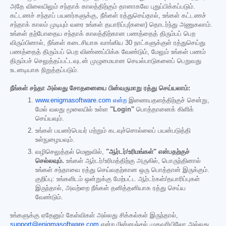
அதே விலையிலும் சந்தாக் காலத்திற்கும் தானாகவே புதுப்பிக்கப்படும்.
கட்டணச் சந்தாப் பயனர்களுக்கு, நீங்கள் ரத்துசெய்தால், உங்கள் கட்டணச்
சந்தாக் காலம் முடியும் வரை உங்கள் தயாரிப்பு(களை) தொடர்ந்து அணுகலாம்.
உங்கள் தற்போதைய சந்தாக் காலத்திற்கான பணத்தைத் திரும்பப் பெற
விரும்பினால், நீங்கள் கடைசியாக வாங்கிய 30 நாட்களுக்குள் ரத்துசெய்து
பணத்தைத் திரும்பப் பெற விண்ணப்பிக்க வேண்டும், மேலும் உங்கள் பணம்
திரும்பச் செலுத்தப்பட்டவுடன் முழுமையான செயல்பாடுகளைப் பெறுவது
உடனடியாக நிறுத்தப்படும்.
நீங்கள் சந்தா அல்லது சோதனையை பின்வருமாறு ரத்து செய்யலாம்:
www.enigmasoftware.com என்ற
இணையதளத்திற்குச் சென்று,
மேல் வலது மூலையில் உள்ள
"Login"
பொத்தானைக் கிளிக்
செய்யவும்.
உங்கள் பயனர்பெயர் மற்றும் கடவுச்சொல்லைப் பயன்படுத்தி
உள்நுழையவும்.
வழிசெலுத்தல் மெனுவில்,
"ஆர்டர்/உரிமங்கள்" என்பதற்குச்
செல்லவும்.
உங்கள் ஆர்டர்/உரிமத்திற்கு அருகில், பொருந்தினால்
உங்கள் சந்தாவை ரத்து செய்வதற்கான ஒரு பொத்தான் இருக்கும்.
குறிப்பு: உங்களிடம் ஒன்றுக்கு மேற்பட்ட ஆர்டர்கள்/தயாரிப்புகள்
இருந்தால், அவற்றை நீங்கள் தனித்தனியாக ரத்து செய்ய
வேண்டும்.
உங்களுக்கு ஏதேனும் கேள்விகள் அல்லது சிக்கல்கள் இருந்தால்,
support@enigmasoftware.com
என்ற மின்னஞ்சல் முகவரியிலோ அல்லது