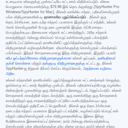
உடனடியாக உங்களுக்கு முன்கூட்டியே கட்டணம் விதிக்கப்படும். விலை
பொதுவாக அரையாண்டுக்கு
$79.98
இல் தொடங்குகிறது (SpyHunter Pro
Windows/SpyHunter for Mac). நீங்கள் வாங்கிய சந்தா, பதிவு/கொள்முதல்
பக்க விதிமுறைகளின்படி
தானாகவே புதுப்பிக்கப்படும்
. நீங்கள் ஒரு
தொடர்ச்சியான, தடையற்ற சந்தாப் பயனராக இருக்கும் பட்சத்தில், உங்கள்
அசல் கொள்முதலின் போது நடைமுறையில் இருந்த அப்போதைய
பொருந்தக்கூடிய நிலையான சந்தாக் கட்டணத்திலும், அதே சந்தாக்
காலத்திற்கும் அல்லது விளம்பரப் பொருட்கள்/கொள்முதல் பக்கத்தில்
குறிப்பிடப்பட்டுள்ளபடியும் தானியங்கிப் புதுப்பித்தல்களுக்கு அந்த
விதிமுறைகள் வழிவகுக்கின்றன. விவரங்களுக்கு கொள்முதல் பக்கத்தைப்
பார்க்கவும். இந்தச் சோதனையானது இந்த விதிமுறைகள், இறுதிப் பயனர்
உரிம ஒப்பந்தம்/சேவை விதிமுறைகளுக்கான
உங்கள் ஒப்புதல்,
தனியுரிமை/
குக்கீ கொள்கை
மற்றும்
தள்ளுபடி விதிமுறைகளுக்கு
உட்பட்டது. நீங்கள்
SpyHunter-ஐ நிறுவல் நீக்கம் செய்ய விரும்பினால்,
அதற்கான வழியை
அறிக
.
உங்கள் சந்தாவின் தானியங்கிப் புதுப்பித்தலுக்கான கட்டணத்தைச் செலுத்த,
ஒவ்வொரு கட்டணத் தேதிக்கு முன்பும், நீங்கள் பதிவுசெய்யும்போது வழங்கிய
மின்னஞ்சல் முகவரிக்கு ஒரு மின்னஞ்சல் நினைவூட்டல் அனுப்பப்படும். உங்கள்
சோதனைக் காலத்தின் தொடக்கத்தில், ஒரு கணக்கிற்கு ஒரு சோதனைக்
காலத்திற்கும் ஒரு சாதனத்திற்கும் மட்டுமே பயன்படுத்தக்கூடிய ஒரு
செயல்படுத்தும் குறியீட்டைப் பெறுவீர்கள். நீங்கள் ஒரு தொடர்ச்சியான,
தடையற்ற சந்தாப் பயனராக இருக்கும் பட்சத்தில், வழங்கப்படும் பொருட்கள்
மற்றும் பதிவு/கொள்முதல் பக்க விதிமுறைகளின்படி (இவை இங்கு
மேற்கோளாக இணைக்கப்பட்டுள்ளன; நாடு அல்லது விளம்பரத்தின்படி
கொள்முதல் பக்க விவரங்களுக்கு ஏற்ப விலை மாறுபடலாம்) உங்கள் சந்தா,