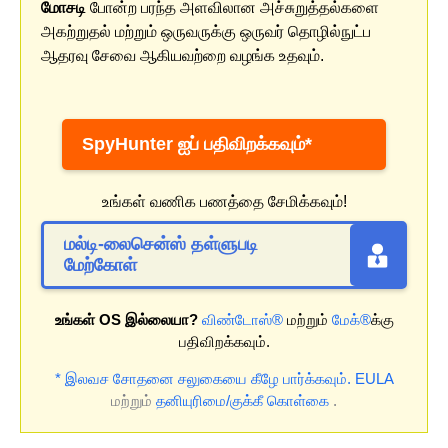
மோசடி
போன்ற பரந்த அளவிலான அச்சுறுத்தல்களை
அகற்றுதல் மற்றும் ஒருவருக்கு ஒருவர் தொழில்நுட்ப
ஆதரவு சேவை ஆகியவற்றை வழங்க உதவும்.
SpyHunter ஐப் பதிவிறக்கவும்*
உங்கள் வணிக பணத்தை சேமிக்கவும்!
மல்டி-லைசென்ஸ் தள்ளுபடி
மேற்கோள்
உங்கள் OS இல்லையா?
விண்டோஸ்®
மற்றும்
மேக்®
க்கு
பதிவிறக்கவும்.
* இலவச சோதனை சலுகையை கீழே பார்க்கவும்.
EULA
மற்றும்
தனியுரிமை/குக்கீ கொள்கை
.