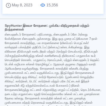
May 8, 2023
15,356
SpyHunter இலவச சோதனை: முக்கிய விதிமுறைகள் மற்றும்
நிபந்தனைகள்
ஸ்பைஹன்டர் சோதனைப் பதிப்பானது, ஸ்பைஹன்டர் ப்ரோ அல்லது
மேக்கிற்கான ஸ்பைஹன்டருக்கானது. இது ஒரு முறை மட்டுமேயான 7-நாள்
சோதனைக் காலத்திற்கு, பல சாதனங்களை (விளம்பரப் பொருட்கள்/
வாங்குதல் பக்கத்தில் குறிப்பிடப்பட்டுள்ளபடி) உள்ளடக்கியுள்ளது. இது
விரிவான தீம்பொருள் கண்டறிதல் மற்றும் அகற்றும் செயல்பாடு, தீம்பொருள்
அச்சுறுத்தல்களிலிருந்து உங்கள் கணினியைத் தீவிரமாகப் பாதுகாக்க உயர்
செயல்திறன் கொண்ட பாதுகாப்பு அமைப்புகள், மற்றும் ஸ்பைஹன்டர் ஹெல்ப்
டெஸ்க் வழியாக எங்கள் தொழில்நுட்ப ஆதரவுக் குழுவை அணுகும் வசதி
ஆகியவற்றை வழங்குகிறது. சோதனைக் காலத்தில் உங்களிடமிருந்து
முன்பணமாகக் கட்டணம் வசூலிக்கப்படாது, இருப்பினும் சோதனையைச்
செயல்படுத்த ஒரு கிரெடிட் கார்டு தேவைப்படும். (முன்பணம் செலுத்திய
கிரெடிட் கார்டுகள், டெபிட் கார்டுகள் மற்றும் பரிசு அட்டைகள் இந்தச்
சலுகையின் கீழ் ஏற்றுக்கொள்ளப்படாமல் போகலாம்.) நீங்கள்
சோதனையிலிருந்து கட்டணச் சந்தாவிற்கு மாறும் பட்சத்தில், தொடர்ச்சியான,
தடையற்ற பாதுகாப்பை உறுதி செய்வதற்காகவே உங்கள் கட்டண முறைக்கான
தேவை உள்ளது. சோதனைக் காலத்தில் உங்கள் கட்டண முறைக்கு
முன்பணமாக எந்தத் தொகையும் வசூலிக்கப்படாது, இருப்பினும் உங்கள்