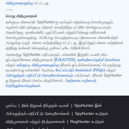
விதிமுறைகளுக்கு
உட்பட்டது.
------
பொது விதிமுறைகள்
தள்ளுபடி விலையில் SpyHunter-ஐ வாங்கும் எந்தவொரு கொள்முதலும்,
வழங்கப்படும் தள்ளுபடி சந்தாக் காலத்திற்கு மட்டுமே செல்லுபடியாகும்.
அதன்பிறகு, தானியங்கிப் புதுப்பிப்புகள் மற்றும்/அல்லது எதிர்காலக்
கொள்முதல்களுக்கு, அப்போது பொருந்தக்கூடிய நிலையான விலையேற்றம்
அமலுக்கு வரும். விலை மாற்றத்திற்கு உட்பட்டது, இருப்பினும் விலை மாற்றங்கள்
குறித்து நாங்கள் உங்களுக்கு முன்கூட்டியே அறிவிப்போம்.
அனைத்து SpyHunter பதிப்புகளும், எங்களின் இறுதிப் பயனர் உரிம
ஒப்பந்தம்/சேவை விதிமுறைகள்
(EULA/TOS)
,
தனியுரிமை/குக்கீ கொள்கை
மற்றும்
தள்ளுபடி விதிமுறைகளுக்கு
நீங்கள் ஒப்புக்கொள்வதைப் பொறுத்தது.
தயவுசெய்து எங்களின் அடிக்கடி
கேட்கப்படும் கேள்விகள் (FAQs)
மற்றும்
அச்சுறுத்தல் மதிப்பீட்டு அளவுகோல்களையும்
பார்க்கவும். நீங்கள் SpyHunter-
ஐ நிறுவல் நீக்கம் செய்ய விரும்பினால்,
அதற்கான வழியைத்
தெரிந்துகொள்ளுங்கள்
.
முகப்பு
நிரல் நிறுவல் நீக்குதல் படிகள்
SpyHunter இன்
அச்சுறுத்தல் மதிப்பீட்டு அளவுகோல்கள்
SpyHunter கூடுதல்
விதிமுறைகள் மற்றும் நிபந்தனைகள்
RegHunter கூடுதல்