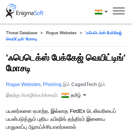
Skip
to
தமிழ்
content
Threat Database
Rogue Websites
'ஃபெடெக்ஸ் பேக்கேஜ்
வெயிட்டிங்' மோசடி
'ஃபெடெக்ஸ் பேக்கேஜ் வெயிட்டிங்'
மோசடி
Rogue Websites
,
Phishing
இல்
CagedTech
இல்
இதற்கு மொழிபெயர்க்கவும்:
தமிழ்
பயனர்களை ஏமாற்ற, இல்லாத FedEx டெலிவரியைப்
பயன்படுத்தும் புதிய ஃபிஷிங் தந்திரம் இணைய
பாதுகாப்பு ஆராய்ச்சியாளர்களால்