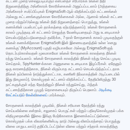
கட்டண முறை செல்லுபடியாகும் என்பதைச் சரிபார்க்க உங்கள் நிதி
நிறுவனத்திற்கு அங்கீகாரக் கோரிக்கைகள் அனுப்பப்படலாம் (அத்தகைய
அங்கீகாரச் சமர்ப்பிப்புகள் EnigmaSoft-ஆல் விதிக்கப்படும் கட்டணங்கள்
அல்லது கட்டணங்களுக்கான கோரிக்கைகள் அல்ல, ஆனால் உங்கள் கட்டண
முறை மற்றும்/அல்லது உங்கள் நிதி நிறுவனத்தைப் பொறுத்து, உங்கள்
கணக்கின் பயன்பாட்டில் தாக்கத்தை ஏற்படுத்தலாம்). உங்கள் சோதனைக்
காலம் முடிந்தவுடன் கட்டணம் செலுத்த வேண்டியதையும் அது உடனடியாகச்
செயல்படுத்தப்படுவதையும் தவிர்க்க, 7-நாள் சோதனைக் காலம் முடிவதற்குள்
உங்கள் கணக்கிற்கான EnigmaSoft-இன் இணையதளத்தில் உள்ள 'எனது
கணக்கு' (MyAccount) பகுதி வழியாகவோ அல்லது EnigmaSoft-ஐத்
தொடர்புகொள்வதன் மூலமாகவோ உங்கள் சோதனைக் காலத்தை நீங்கள்
ரத்து செய்யலாம். உங்கள் சோதனைக் காலத்தில் நீங்கள் ரத்து செய்ய முடிவு
செய்தால், SpyHunter-க்கான அணுகலை உடனடியாக இழப்பீர்கள். ஏதேனும்
ஒரு காரணத்திற்காக, நீங்கள் விரும்பாத கட்டணம் செயல்படுத்தப்பட்டதாக
நீங்கள் நம்பினால் (எடுத்துக்காட்டாக, கணினி நிர்வாகத்தின் அடிப்படையில்
இது நிகழலாம்), கொள்முதல் கட்டணம் விதிக்கப்பட்ட தேதியிலிருந்து 30
நாட்களுக்குள் எந்த நேரத்திலும் நீங்கள் ரத்துசெய்து, அந்தக்
கட்டணத்திற்கான முழுத் தொகையையும் திரும்பப் பெறலாம்.
அடிக்கடி
கேட்கப்படும் கேள்விகளைப்
பார்க்கவும்.
சோதனைக் காலத்தின் முடிவில், நீங்கள் சரியான நேரத்தில் ரத்து
செய்யவில்லை என்றால், சலுகைப் பொருட்கள் மற்றும் பதிவு/கொள்முதல் பக்க
விதிமுறைகளில் (இவை இங்கு மேற்கோளாக இணைக்கப்பட்டுள்ளன;
கொள்முதல் பக்க விவரங்களின்படி நாடு அல்லது விளம்பரத்தைப் பொறுத்து
விலை மாறுபடலாம்) குறிப்பிடப்பட்டுள்ள விலை மற்றும் சந்தாக் காலத்திற்கு