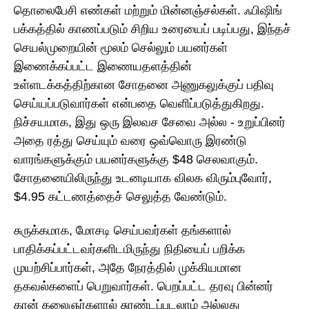
தொலைபேசி எண்கள் மற்றும் மின்னஞ்சல்கள். ஃபிஷிங்
பக்கத்தில் காணப்படும் சிறிய உரையைப் படிப்பது, இந்தச்
செயல்முறையின் மூலம் செல்லும் பயனர்கள்
இணைக்கப்பட்ட இணையதளத்தின்
உள்ளடக்கத்திற்கான சோதனை அணுகலுக்குப் பதிவு
செய்யப்படுவார்கள் என்பதை வெளிப்படுத்துகிறது.
நிச்சயமாக, இது ஒரு இலவச சேவை அல்ல - உறுப்பினர்
அதை ரத்து செய்யும் வரை ஒவ்வொரு இரண்டு
வாரங்களுக்கும் பயனர்களுக்கு $48 செலவாகும்.
சோதனையிலிருந்து உடனடியாக விலக விரும்புவோர்,
$4.95 கட்டணத்தைச் செலுத்த வேண்டும்.
சுருக்கமாக, மோசடி செய்பவர்கள் தங்களால்
பாதிக்கப்பட்டவர்களிடமிருந்து நிதியைப் பறிக்க
முயற்சிப்பார்கள், அதே நேரத்தில் முக்கியமான
தகவல்களைப் பெறுவார்கள். பெறப்பட்ட தரவு பின்னர்
கான் கலைஞர்களால் சுரண்டப்படலாம் அல்லது