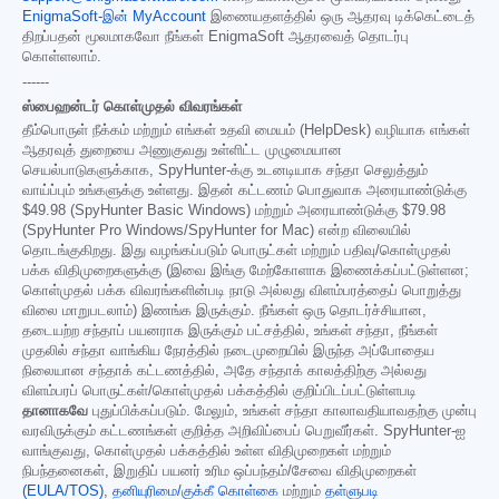
EnigmaSoft-இன் MyAccount
இணையதளத்தில் ஒரு ஆதரவு டிக்கெட்டைத்
திறப்பதன் மூலமாகவோ நீங்கள் EnigmaSoft ஆதரவைத் தொடர்பு
கொள்ளலாம்.
------
ஸ்பைஹன்டர் கொள்முதல் விவரங்கள்
தீம்பொருள் நீக்கம் மற்றும் எங்கள் உதவி மையம் (HelpDesk) வழியாக எங்கள்
ஆதரவுத் துறையை அணுகுவது உள்ளிட்ட முழுமையான
செயல்பாடுகளுக்காக, SpyHunter-க்கு உடனடியாக சந்தா செலுத்தும்
வாய்ப்பும் உங்களுக்கு உள்ளது. இதன் கட்டணம் பொதுவாக அரையாண்டுக்கு
$49.98
(SpyHunter Basic Windows) மற்றும் அரையாண்டுக்கு
$79.98
(SpyHunter Pro Windows/SpyHunter for Mac) என்ற விலையில்
தொடங்குகிறது. இது வழங்கப்படும் பொருட்கள் மற்றும் பதிவு/கொள்முதல்
பக்க விதிமுறைகளுக்கு (இவை இங்கு மேற்கோளாக இணைக்கப்பட்டுள்ளன;
கொள்முதல் பக்க விவரங்களின்படி நாடு அல்லது விளம்பரத்தைப் பொறுத்து
விலை மாறுபடலாம்) இணங்க இருக்கும். நீங்கள் ஒரு தொடர்ச்சியான,
தடையற்ற சந்தாப் பயனராக இருக்கும் பட்சத்தில், உங்கள் சந்தா, நீங்கள்
முதலில் சந்தா வாங்கிய நேரத்தில் நடைமுறையில் இருந்த அப்போதைய
நிலையான சந்தாக் கட்டணத்தில், அதே சந்தாக் காலத்திற்கு அல்லது
விளம்பரப் பொருட்கள்/கொள்முதல் பக்கத்தில் குறிப்பிடப்பட்டுள்ளபடி
தானாகவே
புதுப்பிக்கப்படும். மேலும், உங்கள் சந்தா காலாவதியாவதற்கு முன்பு
வரவிருக்கும் கட்டணங்கள் குறித்த அறிவிப்பைப் பெறுவீர்கள். SpyHunter-ஐ
வாங்குவது, கொள்முதல் பக்கத்தில் உள்ள விதிமுறைகள் மற்றும்
நிபந்தனைகள், இறுதிப் பயனர் உரிம ஒப்பந்தம்/சேவை விதிமுறைகள்
(EULA/TOS)
,
தனியுரிமை/குக்கீ கொள்கை
மற்றும்
தள்ளுபடி