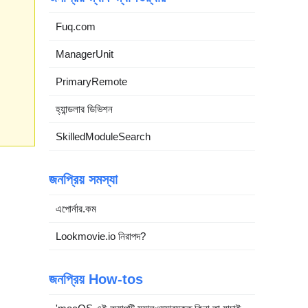
Fuq.com
ManagerUnit
PrimaryRemote
হ্যান্ডলার ডিভিশন
SkilledModuleSearch
জনপ্রিয় সমস্যা
এপোর্নার.কম
Lookmovie.io নিরাপদ?
জনপ্রিয় How-tos