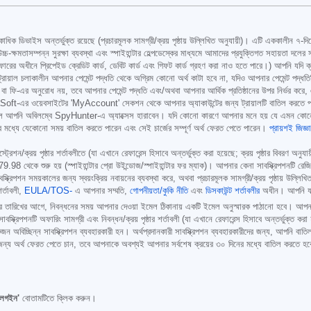
 একাধিক ডিভাইস অন্তর্ভুক্ত রয়েছে (প্রচারমূলক সামগ্রী/ক্রয় পৃষ্ঠায় উল্লিখিত অনুযায়ী)। এটি এককালীন ৭
য উচ্চ-ক্ষমতাসম্পন্ন সুরক্ষা ব্যবস্থা এবং স্পাইহান্টার হেল্পডেস্কের মাধ্যমে আমাদের প্রযুক্তিগত সহায়ত
ফারের অধীনে প্রিপেইড ক্রেডিট কার্ড, ডেবিট কার্ড এবং গিফট কার্ড গ্রহণ করা নাও হতে পারে।) আপনি যদি ক্রয
ে। ট্রায়াল চলাকালীন আপনার পেমেন্ট পদ্ধতি থেকে অগ্রিম কোনো অর্থ কাটা হবে না, যদিও আপনার পেমেন্ট পদ্
ি-এর অনুরোধ নয়, তবে আপনার পেমেন্ট পদ্ধতি এবং/অথবা আপনার আর্থিক প্রতিষ্ঠানের উপর নির্ভর করে, এ
gmaSoft-এর ওয়েবসাইটের 'MyAccount' সেকশন থেকে আপনার অ্যাকাউন্টের জন্য ট্রায়ালটি বাতিল করতে
হলে আপনি অবিলম্বে SpyHunter-এ অ্যাক্সেস হারাবেন। যদি কোনো কারণে আপনার মনে হয় যে এমন কোনো চা
র মধ্যে যেকোনো সময় বাতিল করতে পারেন এবং সেই চার্জের সম্পূর্ণ অর্থ ফেরত পেতে পারেন।
প্রায়শই জিজ্
/ক্রয় পৃষ্ঠার শর্তাবলীতে (যা এখানে রেফারেন্স হিসাবে অন্তর্ভুক্ত করা হয়েছে; ক্রয় পৃষ্ঠার বিবরণ অনুযায়
79.98
থেকে শুরু হয় (স্পাইহান্টার প্রো উইন্ডোজ/স্পাইহান্টার ফর ম্যাক)। আপনার কেনা সাবস্ক্রিপশনটি রেজিস্
বস্ক্রিপশন সময়কালের জন্য স্বয়ংক্রিয় নবায়নের ব্যবস্থা করে, অথবা প্রচারমূলক সামগ্রী/ক্রয় পৃষ্ঠায় উল্
শর্তাবলী,
EULA/TOS-
এ আপনার সম্মতি,
গোপনীয়তা/কুকি নীতি
এবং
ডিসকাউন্ট শর্তাবলীর
অধীন। আপনি যদি
প্রদানের তারিখের আগে, নিবন্ধনের সময় আপনার দেওয়া ইমেল ঠিকানায় একটি ইমেল অনুস্মারক পাঠানো হবে। আপনা
ক্রিপশনটি অফারিং সামগ্রী এবং নিবন্ধন/ক্রয় পৃষ্ঠার শর্তাবলী (যা এখানে রেফারেন্স হিসাবে অন্তর্ভুক্ত করা হয
নি একজন অবিচ্ছিন্ন সাবস্ক্রিপশন ব্যবহারকারী হন। অর্থপ্রদানকারী সাবস্ক্রিপশন ব্যবহারকারীদের জন্য, আপনি ব
ের জন্য অর্থ ফেরত পেতে চান, তবে আপনাকে অবশ্যই আপনার সর্বশেষ ক্রয়ের ৩০ দিনের মধ্যে বাতিল করতে হ
'লগইন'
বোতামটিতে ক্লিক করুন।