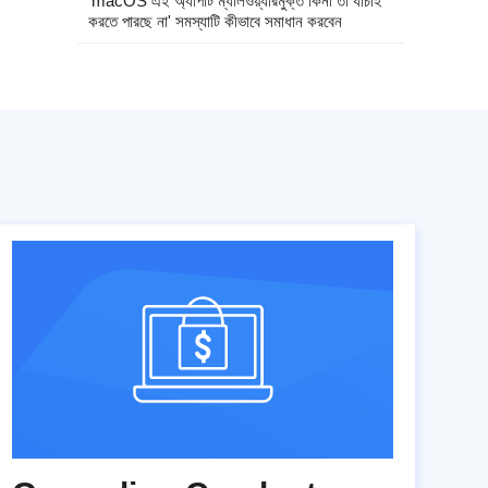
'macOS এই অ্যাপটি ম্যালওয়্যারমুক্ত কিনা তা যাচাই
করতে পারছে না' সমস্যাটি কীভাবে সমাধান করবেন