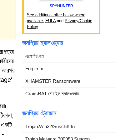
SPYHUNTER
See additional offer below where
available.
EULA
and
Privacy/Cookie
Policy
.
জনপ্রিয় ম্যালওয়্যার
রাপত্তা
এপোর্নার.কম
কারীদের
Fuq.com
া তারপর
ckage'
XHAMSTER Ransomware
CraxsRAT মোবাইল ম্যালওয়্যার
রো৷
জনপ্রিয় ট্রোজান
ঠিকানা,
র একটি
Trojan:Win32/Suschil!rfn
 -
Trojan.Malware.300983.Susgen