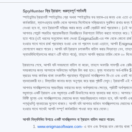
SpyHunter ফ্রি ট্রায়াল: গুরুত্বপূর্ণ শর্তাবলী
স্পাইহান্টার ট্রায়ালটি স্পাইহান্টার প্রো অথবা স্পাইহান্টার ফর ম্যাক-এর জন্য এবং এতে
কার্যকারিতা, ম্যালওয়্যার হুমকি থেকে আপনার সিস্টেমকে সক্রিয়ভাবে সুরক্ষিত রাখার জন্
নেওয়া হবে না, তবে ট্রায়ালটি সক্রিয় করার জন্য একটি ক্রেডিট কার্ড প্রয়োজন। (এই অ
আপনার পেমেন্ট পদ্ধতির প্রয়োজনীয়তা নিরবচ্ছিন্ন নিরাপত্তা নিশ্চিত করতে সাহায্য কর
হতে পারে (এই ধরনের অনুমোদন জমা দেওয়া EnigmaSoft-এর পক্ষ থেকে কোনো চার্জ বা ফ
হওয়ার সাথে সাথে চার্জ প্রযোজ্য হওয়া এবং তা প্রসেস হওয়া এড়াতে, আপনি Eni
যোগাযোগ করতে পারেন। আপনি যদি ট্রায়াল চলাকালীন বাতিল করার সিদ্ধান্ত নেন, তা
অ্যাডমিনিস্ট্রেশনের কারণে এটি ঘটতে পারে), তাহলে আপনি ক্রয়ের তারিখ থেকে ৩০ দিনে
ট্রায়ালের শেষে, আপনি যদি সময়মতো বাতিল না করেন, তাহলে অফারিং সামগ্রী এবং রেজিস্ট্রেশন
সময়কালের জন্য আপনাকে অবিলম্বে অগ্রিম বিল করা হবে। মূল্য সাধারণত অর্ধ-বার্ষিক
$
ক্রয়ের সময় কার্যকর থাকা তৎকালীন প্রযোজ্য স্ট্যান্ডার্ড সাবস্ক্রিপশন ফি-তে এবং একই সা
ব্যবহারকারী হন। বিস্তারিত জানার জন্য অনুগ্রহ করে ক্রয় পৃষ্ঠাটি দেখুন। ট্রায়ালটি এই 
আপনার সাবস্ক্রিপশনের স্বয়ংক্রিয় নবায়নের জন্য অর্থপ্রদানের ক্ষেত্রে, প্রতিটি অর্থ
শুধুমাত্র একটি ট্রায়াল এবং শুধুমাত্র একটি ডিভাইসের জন্য ব্যবহার করা যাবে। আপনার সাবস্
নির্দিষ্ট মূল্যে এবং সাবস্ক্রিপশনের মেয়াদের জন্য স্বয়ংক্রিয়ভাবে নবায়ন হবে, যদি আপ
পণ্য(গুলি) ব্যবহারের সুযোগ থাকবে। আপনি যদি আপনার বর্তমান সাবস্ক্রিপশনের মেয়াদ
হওয়ার সাথে সাথেই আপনি সম্পূর্ণ কার্যকারিতা পাওয়া বন্ধ করে দেবেন।
আপনি নিম্নলিখিত উপায়ে একটি সাবস্ক্রিপশন বা ট্রায়াল বাতিল করতে পারেন:
www.enigmasoftware.com-
এ যান এবং উপরের ডান কোণায় থাকা