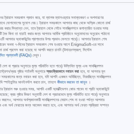
-দিনের ট্রায়াল সময়কাল প্রদান করে, যা ব্যাপক ম্যালওয়্যার সনাক্তকরণ ও অপসারণের
া দলের সাথে যোগাযোগের সুযোগ দেয়। ট্রায়াল সময়কালে আপনার কাছ থেকে অগ্রিম কোনো চার্জ
় করার সিদ্ধান্ত নেন, তবে ট্রায়াল থেকে পেইড সাবস্ক্রিপশনে রূপান্তরিত হওয়ার সময়
ধতিটি বৈধ কিনা তা যাচাই করার জন্য আপনার আর্থিক প্রতিষ্ঠানে অনুমোদনের অনুরোধ পাঠানো
টি আপনার অ্যাকাউন্টের প্রাপ্যতার উপর প্রভাব ফেলতে পারে)। আপনার ট্রায়াল শেষ
 পারেন অথবা ৭-দিনের ট্রায়াল সময়কাল শেষ হওয়ার আগে EnigmaSoft-এর সাথে
র্জ প্রসেস করা হয়েছে যা আপনি করতে চাননি (উদাহরণস্বরূপ, সিস্টেম
ঞাসিত প্রশ্নাবলী (FAQs)
দেখুন।
ী দেশ বা প্রচার অনুসারে মূল্য পরিবর্তিত হতে পারে) উল্লিখিত মূল্য এবং সাবস্ক্রিপশন
ট্রেশন/ক্রয় পৃষ্ঠার শর্তাবলী অনুসারে
স্বয়ংক্রিয়ভাবে নবায়ন করা
হবে, যা আপনার মূল
লিখিত সময়কালের জন্য নবায়ন করা হবে, যদি আপনি একজন অবিচ্ছিন্ন, নিরবচ্ছিন্ন সাবস্ক্রিপশন
 স্পাইহান্টার আনইনস্টল করতে চান, তাহলে
কীভাবে করবেন তা জানুন
।
র ট্রায়াল শুরু হওয়ার সময়, আপনি একটি অ্যাক্টিভেশন কোড পাবেন যা প্রতি অ্যাকাউন্টে
়েছে; ক্রয় পৃষ্ঠার বিবরণ অনুযায়ী দেশ বা প্রচারভেদে মূল্য পরিবর্তিত হতে পারে) অনুসারে
াতিল করলেও, আপনার অর্থপ্রদানকারী সাবস্ক্রিপশনের মেয়াদ শেষ না হওয়া পর্যন্ত আপনার
বে এবং অর্থ ফেরতের জন্য আবেদন করতে হবে, এবং আপনার অর্থ ফেরত প্রক্রিয়া সম্পন্ন