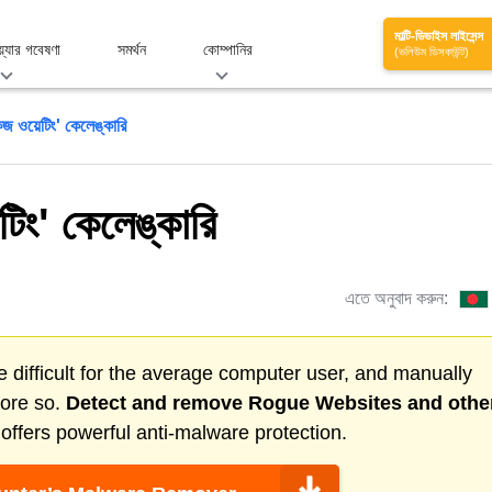
মাল্টি-ডিভাইস লাইসেন্স
য়্যার গবেষণা
সমর্থন
কোম্পানির
(ভলিউম ডিসকাউন্ট)
েজ ওয়েটিং' কেলেঙ্কারি
টিং' কেলেঙ্কারি
এতে অনুবাদ করুন:
 difficult for the average computer user, and manually
more so.
Detect and remove
Rogue Websites
and othe
ffers powerful anti-malware protection.