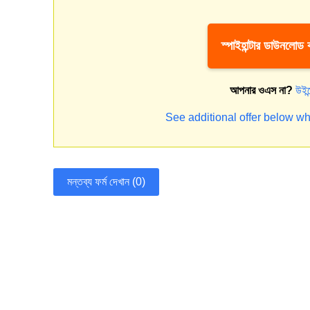
স্পাইহান্টার ডাউনলোড
আপনার ওএস না?
উইন
See additional offer below wh
মন্তব্য ফর্ম দেখান (0)