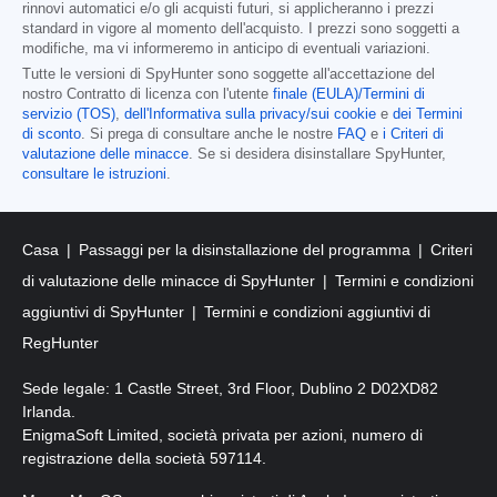
rinnovi automatici e/o gli acquisti futuri, si applicheranno i prezzi
standard in vigore al momento dell'acquisto. I prezzi sono soggetti a
modifiche, ma vi informeremo in anticipo di eventuali variazioni.
Tutte le versioni di SpyHunter sono soggette all'accettazione del
nostro Contratto di licenza con l'utente
finale (EULA)/Termini di
servizio (TOS)
,
dell'Informativa sulla privacy/sui cookie
e
dei Termini
di sconto
. Si prega di consultare anche le nostre
FAQ
e
i Criteri di
valutazione delle minacce
. Se si desidera disinstallare SpyHunter,
consultare le istruzioni
.
Casa
Passaggi per la disinstallazione del programma
Criteri
di valutazione delle minacce di SpyHunter
Termini e condizioni
aggiuntivi di SpyHunter
Termini e condizioni aggiuntivi di
RegHunter
Sede legale: 1 Castle Street, 3rd Floor, Dublino 2 D02XD82
Irlanda.
EnigmaSoft Limited, società privata per azioni, numero di
registrazione della società 597114.