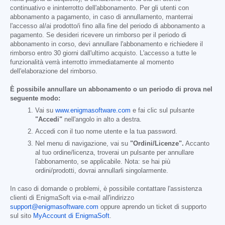
continuativo e ininterrotto dell'abbonamento. Per gli utenti con
abbonamento a pagamento, in caso di annullamento, manterrai
l'accesso al/ai prodotto/i fino alla fine del periodo di abbonamento a
pagamento. Se desideri ricevere un rimborso per il periodo di
abbonamento in corso, devi annullare l'abbonamento e richiedere il
rimborso entro 30 giorni dall'ultimo acquisto. L'accesso a tutte le
funzionalità verrà interrotto immediatamente al momento
dell'elaborazione del rimborso.
È possibile annullare un abbonamento o un periodo di prova nel
seguente modo:
Vai su
www.enigmasoftware.com
e fai clic sul pulsante
"Accedi"
nell'angolo in alto a destra.
Accedi con il tuo nome utente e la tua password.
Nel menu di navigazione, vai su
"Ordini/Licenze".
Accanto
al tuo ordine/licenza, troverai un pulsante per annullare
l'abbonamento, se applicabile. Nota: se hai più
ordini/prodotti, dovrai annullarli singolarmente.
In caso di domande o problemi, è possibile contattare l'assistenza
clienti di EnigmaSoft via e-mail all'indirizzo
support@enigmasoftware.com
oppure aprendo un ticket di supporto
sul sito
MyAccount di EnigmaSoft
.