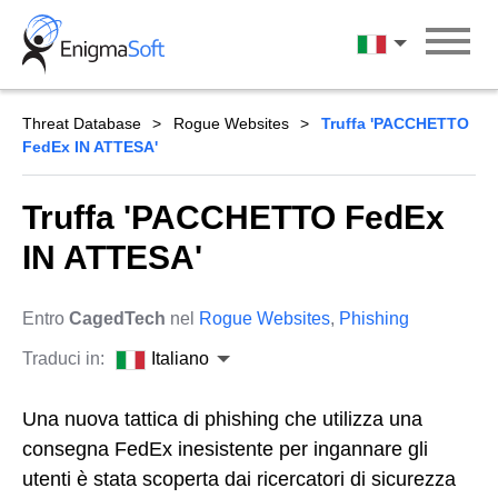
Skip
to
Italiano
content
Threat Database
Rogue Websites
Truffa 'PACCHETTO
FedEx IN ATTESA'
Truffa 'PACCHETTO FedEx
IN ATTESA'
Entro
CagedTech
nel
Rogue Websites
,
Phishing
Traduci in:
Italiano
Una nuova tattica di phishing che utilizza una
consegna FedEx inesistente per ingannare gli
utenti è stata scoperta dai ricercatori di sicurezza