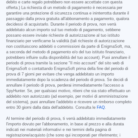
debito e carte regalo potrebbero non essere accettate con questa
offerta.) La richiesta di un metodo di pagamento è necessaria per
garantire una protezione di sicurezza continua e ininterrotta durante il
passaggio dalla prova gratuita all'abbonamento a pagamento, qualora
decidessi di acquistarlo. Durante il periodo di prova, non verrà
addebitato alcun importo sul tuo metodo di pagamento, sebbene
possano essere inviate richieste di autorizzazione al tuo istituto
finanziario per verificarne la validità (tali richieste di autorizzazione
non costituiscono addebiti o commissioni da parte di EnigmaSoft, ma,
a seconda del metodo di pagamento e/o del tuo istituto finanziario,
potrebbero influire sulla disponibilità del tuo account). Puoi annullare il
periodo di prova tramite la sezione "Il mio account" del sito web di
EnigmaSoft o contattando EnigmaSoft prima della fine del periodo di
prova di 7 giorni per evitare che venga addebitato un importo
immediatamente dopo la scadenza del periodo di prova. Se decidi di
annullare il periodo di prova, perderai immediatamente l'accesso a
SpyHunter. Se, per qualsiasi motivo, ritieni che sia stato effettuato un
addebito non autorizzato (ad esempio, per motivi di amministrazione
del sistema), puoi annullare l'addebito e ricevere un rimborso completo
entro 30 giorni dalla data dell'addebito. Consulta le
FAQ
.
Al termine del periodo di prova, ti verrà addebitato immediatamente
l'importo dovuto per l'abbonamento, in base al prezzo e alla durata
indicati nei materiali informativi e nei termini della pagina di
registrazione/acquisto (che sono qui incorporati per riferimento; i