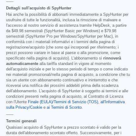
------
Dettagli sull'acquisto di SpyHunter
Hai anche la possibilità di abbonarti immediatamente a SpyHunter per
usufruire di tutte le funzionalità, inclusa la rimozione di malware e
l'accesso al nostro servizio di assistenza tramite HelpDesk, a partire
da
$49.98
semestrali (SpyHunter Basic per Windows) e
$79.98
semestrali (SpyHunter Pro per Windows/SpyHunter per Mac), in
conformità con i materiali informativi e i termini della pagina di
registrazione/acquisto (che sono qui incorporati per riferimento; i
prezzi possono variare in base al paese o alla promozione, come
specificato nella pagina di acquisto). L'abbonamento si
rinnoverà
automaticamente
alla tariffa standard in vigore al momento
dell'acquisto iniziale e per lo stesso periodo di tempo o come indicato
nei materiali promozionali/nella pagina di acquisto, a condizione che tu
sia un utente con abbonamento continuativo e ininterrotto e che
riceverai una notifica dei prossimi addebiti prima della scadenza
dell'abbonamento. L'acquisto di SpyHunter è soggetto ai termini e alle
condizioni presenti nella pagina di acquisto, al Contratto di Licenza
con l'Utente
Finale (EULA)/Termini di Servizio (TOS)
,
all'Informativa
sulla Privacy/Cookie
e
ai Termini di Sconto
.
------
Termini generali
Qualsiasi acquisto di SpyHunter a prezzo scontato è valido per la
durata dell'abbonamento scontato offerto. Successivamente, per i