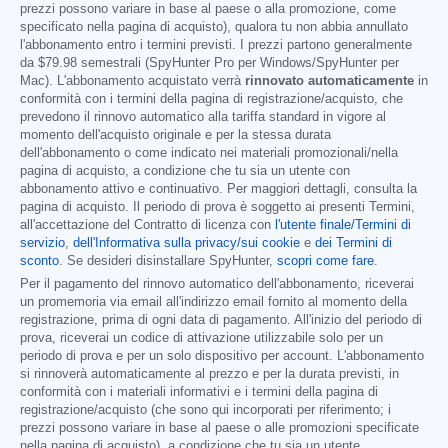
prezzi possono variare in base al paese o alla promozione, come
specificato nella pagina di acquisto), qualora tu non abbia annullato
l'abbonamento entro i termini previsti. I prezzi partono generalmente
da
$79.98
semestrali (SpyHunter Pro per Windows/SpyHunter per
Mac). L'abbonamento acquistato verrà
rinnovato automaticamente
in
conformità con i termini della pagina di registrazione/acquisto, che
prevedono il rinnovo automatico alla tariffa standard in vigore al
momento dell'acquisto originale e per la stessa durata
dell'abbonamento o come indicato nei materiali promozionali/nella
pagina di acquisto, a condizione che tu sia un utente con
abbonamento attivo e continuativo. Per maggiori dettagli, consulta la
pagina di acquisto. Il periodo di prova è soggetto ai presenti Termini,
all'accettazione del Contratto di licenza con
l'utente finale/Termini di
servizio
,
dell'Informativa sulla privacy/sui cookie
e
dei Termini di
sconto
. Se desideri disinstallare SpyHunter,
scopri come fare
.
Per il pagamento del rinnovo automatico dell'abbonamento, riceverai
un promemoria via email all'indirizzo email fornito al momento della
registrazione, prima di ogni data di pagamento. All'inizio del periodo di
prova, riceverai un codice di attivazione utilizzabile solo per un
periodo di prova e per un solo dispositivo per account. L'abbonamento
si rinnoverà automaticamente al prezzo e per la durata previsti, in
conformità con i materiali informativi e i termini della pagina di
registrazione/acquisto (che sono qui incorporati per riferimento; i
prezzi possono variare in base al paese o alle promozioni specificate
nella pagina di acquisto), a condizione che tu sia un utente