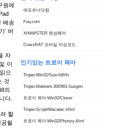
연구원에
에포르너닷컴
Pad
Fuq.com
한 배송
' 버
XHAMSTER 랜섬웨어
CraxsRAT 모바일 악성코드
을 자
인기있는 트로이 목마
및 이
 읽으
Trojan:Win32/Suschil!rfn
 것
Trojan.Malware.300983.Susgen
48의
니다.
트로이 목마:Win32/Cloxer
Trojan:Script/Wacatac.H!ml
려 할
트로이 목마:Win32/Phonzy.A!ml
제공될