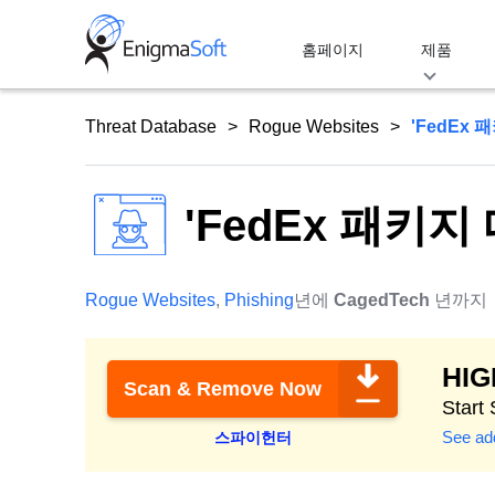
Skip
to
홈페이지
제품
content
Threat Database
Rogue Websites
'FedEx 
'FedEx 패키지
Rogue Websites
,
Phishing
년에
CagedTech
년까지
HI
Scan & Remove Now
Start
See add
스파이헌터