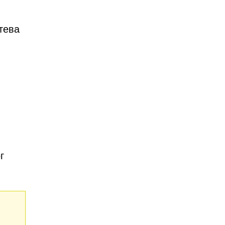
тева
г