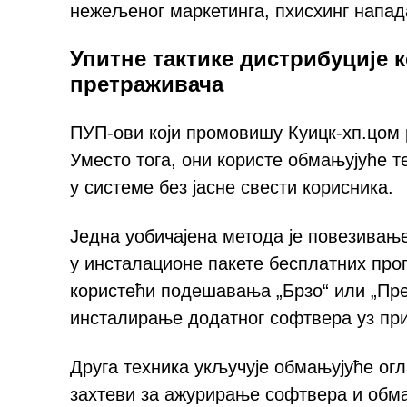
нежељеног маркетинга, пхисхинг напад
Упитне тактике дистрибуције 
претраживача
ПУП-ови који промовишу Куицк-хп.цом 
Уместо тога, они користе обмањујуће т
у системе без јасне свести корисника.
Једна уобичајена метода је повезивањ
у инсталационе пакете бесплатних прог
користећи подешавања „Брзо“ или „Пре
инсталирање додатног софтвера уз при
Друга техника укључује обмањујуће огл
захтеви за ажурирање софтвера и обма