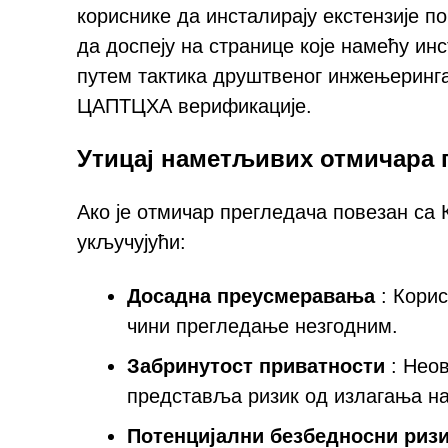
кориснике да инсталирају екстензије п
да доспеју на странице које намећу и
путем тактика друштвеног инжењеринга
ЦАПТЦХА верификације.
Утицај наметљивих отмичара 
Ако је отмичар прегледача повезан са
укључујући:
Досадна преусмеравања
: Корис
чини прегледање незгодним.
Забринутост приватности
: Нео
представља ризик од излагања 
Потенцијални безбедносни риз