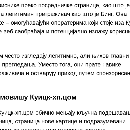
риснике преко посредничке странице, као што је
а легитиман претраживач као што је Бинг. Ова
 – омогућавајући оператерима који стоје иза К
е веб саобраћаја и потенцијално излажу корисн
м често изгледају легитимно, али њихов главн
 прегледања. Уместо тога, они прате навике
аживача и остварују приход путем спонзориса
омовишу Куицк-хп.цом
 Куицк-хп.цом обично мењају кључна подешава
аница, страница нове картице и подразумевани