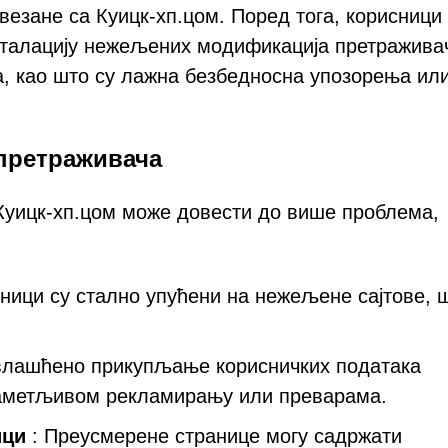
овезане са Куицк-хп.цом. Поред тога, корисници
нсталацију нежељених модификација претражива
, као што су лажна безбедносна упозорења ил
претраживача
 Куицк-хп.цом може довести до више проблема,
ници су стално упућени на нежељене сајтове, 
влашћено прикупљање корисничких података
наметљивом рекламирању или преварама.
ици
: Преусмерене странице могу садржати