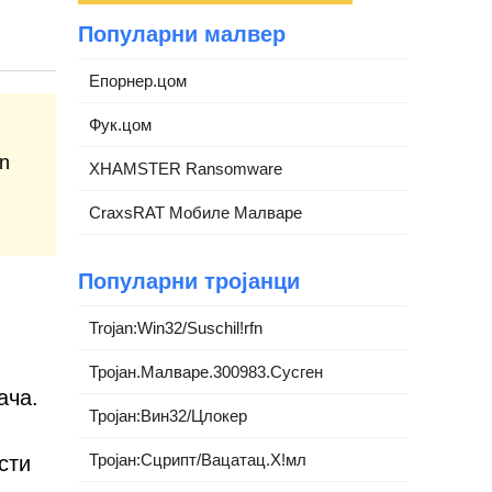
Популарни малвер
Епорнер.цом
Фук.цом
an
XHAMSTER Ransomware
CraxsRAT Мобиле Малваре
Популарни тројанци
Trojan:Win32/Suschil!rfn
Тројан.Малваре.300983.Сусген
ача.
Тројан:Вин32/Цлокер
Тројан:Сцрипт/Вацатац.Х!мл
сти