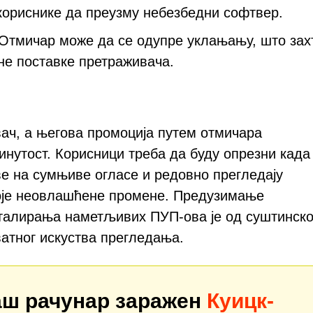
кориснике да преузму небезбедни софтвер.
Отмичар може да се одупре уклањању, што зах
не поставке претраживача.
вач, а његова промоција путем отмичара
инутост. Корисници треба да буду опрезни када
ве на сумњиве огласе и редовно прегледају
оје неовлашћене промене. Предузимање
сталирања наметљивих ПУП-ова је од суштинско
ватног искуства прегледања.
ваш рачунар заражен
Куицк-