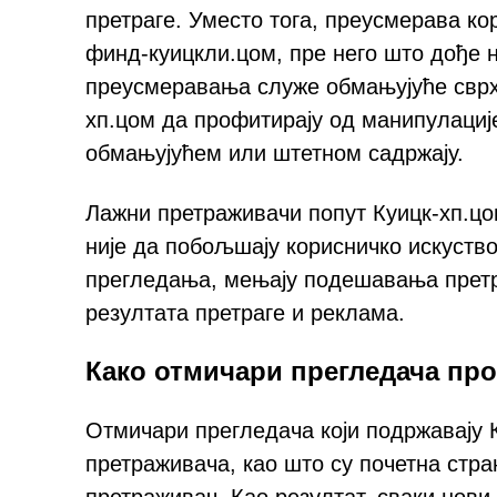
претраге. Уместо тога, преусмерава ко
финд-куицкли.цом, пре него што дође н
преусмеравања служе обмањујуће сврхе
хп.цом да профитирају од манипулациј
обмањујућем или штетном садржају.
Лажни претраживачи попут Куицк-хп.цо
није да побољшају корисничко искуство
прегледања, мењају подешавања претр
резултата претраге и реклама.
Како отмичари прегледача пр
Отмичари прегледача који подржавају
претраживача, као што су почетна стр