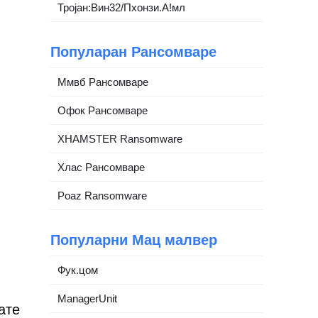
Тројан:Вин32/Пхонзи.А!мл
Популаран Рансомваре
Ммвб Рансомваре
Офок Рансомваре
XHAMSTER Ransomware
Хлас Рансомваре
Poaz Ransomware
Популарни Мац малвер
Фук.цом
ManagerUnit
ате