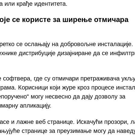
а или крађе идентитета.
које се користе за ширење отмичара
ретко се ослањају на добровољне инсталације.
ехнике дистрибуције дизајниране да се инфилтр
е софтвера, где су отмичари претраживача укљ
рама. Корисници који журе кроз процесе инстал
поручено“ могу несвесно да дају дозволу за
марну апликацију.
асе и лажне веб странице. Искачући прозори, 
њујуће странице за преузимање могу да навед