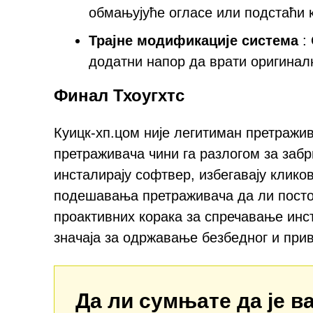
обмањујуће огласе или подстаћи 
Трајне модификације система
: 
додатни напор да врати оригинал
Финал Тхоугхтс
Куицк-хп.цом није легитиман претражи
претраживача чини га разлогом за забр
инсталирају софтвер, избегавају клико
подешавања претраживача да ли пост
проактивних корака за спречавање ин
значаја за одржавање безбедног и при
Да ли сумњате да је 