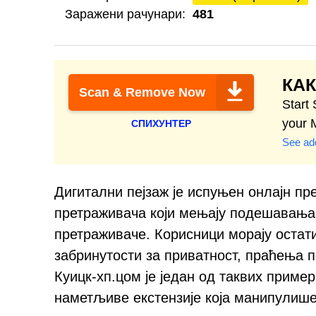
Заражени рачунари:
481
КАК
Scan & Remove Now
Start
your 
СПИХУНТЕР
See add
Дигитални пејзаж је испуњен онлајн п
претраживача који мењају подешавања
претраживаче. Корисници морају остати
забринутости за приватност, праћења 
Куицк-хп.цом је један од таквих прим
наметљиве екстензије која манипулиш