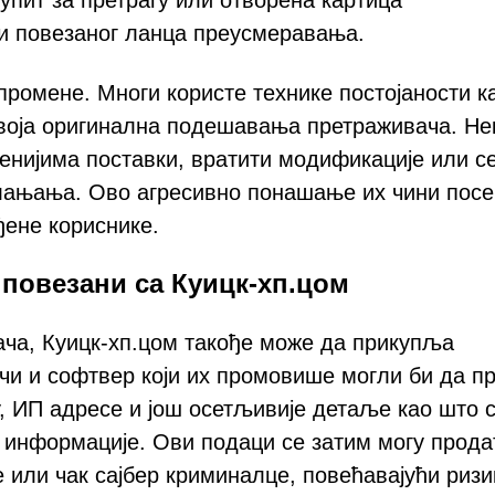
 упит за претрагу или отворена картица
ли повезаног ланца преусмеравања.
ромене. Многи користе технике постојаности к
своја оригинална подешавања претраживача. Не
енијима поставки, вратити модификације или с
клањања. Ово агресивно понашање их чини пос
ене кориснике.
повезани са Куицк-хп.цом
ча, Куицк-хп.цом такође може да прикупља
чи и софтвер који их промовише могли би да п
у, ИП адресе и још осетљивије детаље као што 
е информације. Ови подаци се затим могу прода
 или чак сајбер криминалце, повећавајући ризи