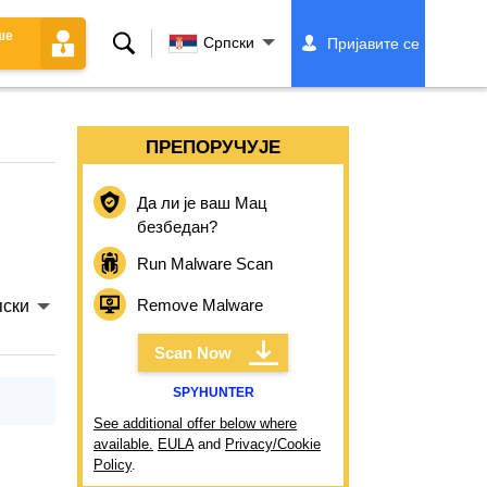
ше
Претрага
Српски
Пријавите се
ПРЕПОРУЧУЈЕ
Да ли је ваш Мац
безбедан?
Run Malware Scan
Remove Malware
ски
Scan Now
SPYHUNTER
See additional offer below where
available.
EULA
and
Privacy/Cookie
Policy
.