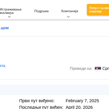
Попуст за ви
Истраживање
Подршка
Компанија
лиценци
малвера
п.цом
ача
,
Преведи на:
Срп
Први пут виђено:
February 7, 2025
Последњи пут виђен:
April 20, 2026