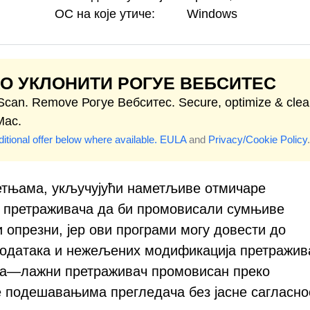
ОС на које утиче:
Windows
О УКЛОНИТИ РОГУЕ ВЕБСИТЕС
 Scan. Remove Рогуе Вебситес. Secure, optimize & cle
Mac.
itional offer below where available.
EULA
and
Privacy/Cookie Policy
.
ретњама, укључујући наметљиве отмичаре
 претраживача да би промовисали сумњиве
 опрезни, јер ови програми могу довести до
података и нежељених модификација претражив
ера—лажни претраживач промовисан преко
е подешавањима прегледача без јасне сагласно