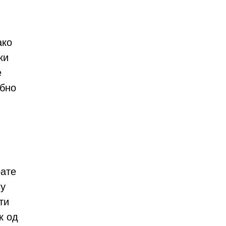
ако
ки
е
ебно
рате
су
ти
к од