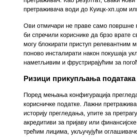
претраживач. Као резултат, сваки нови
претраживача води до Куицк-хп.цом и
Ови отмичари не праве само површне п
би спречили кориснике да брзо врате 
могу блокирати приступ релевантним м
поново инсталирати након покушаја у
наметљивим и фрустрирајућим за погођ
Ризици прикупљања података 
Поред мењања конфигурација прегледа
корисничке податке. Лажни претражива
историју прегледања, упите за претраг
акредитиви за пријаву или финансијск
трећим лицима, укључујући оглашиваче