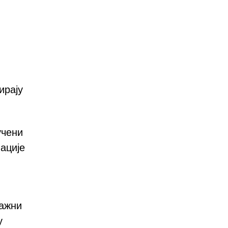
ирају
учени
ације
лажни
у