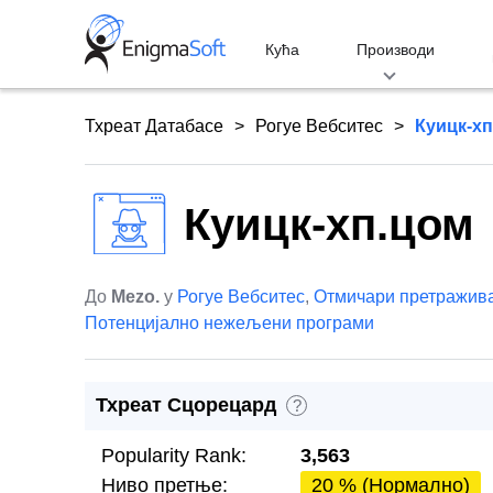
Skip
to
Кућа
Производи
content
Тхреат Датабасе
Рогуе Вебситес
Куицк-х
Куицк-хп.цом
До
Mezo.
у
Рогуе Вебситес
,
Отмичари претражив
Потенцијално нежељени програми
Тхреат Сцорецард
?
Popularity Rank:
3,563
Ниво претње:
20 % (Нормално)