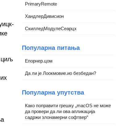
PrimaryRemote
ХандлерДивисион
уицк-
СкилледМодулеСеарцх
ике
Популарна питања
и циљ
Епорнер.цом
Да ли је Лоокмовие.ио безбедан?
них
Популарна упутства
Како поправити грешку „macOS не може
да провери да ли ова апликација
садржи злонамерни софтвер“
ња