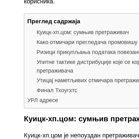
корисника.
Преглед садржаја
Куицк-хп.цом: сумњив претраживач
Како отмичари прегледача промовишу 
Ризици прикупљања података повезани
Упитне тактике дистрибуције које се 
претраживача
Утицај наметљивих отмичара претраж
Финал Тхоугхтс
УРЛ адресе
Куицк-хп.цом: сумњив претра
Куицк-хп.цом је непоуздан претраживач