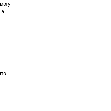
 могу
ча
и
што