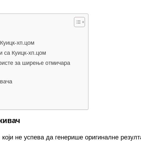
Куицк-хп.цом
 са Куицк-хп.цом
користе за ширење отмичара
ивача
живач
 који не успева да генерише оригиналне резулт