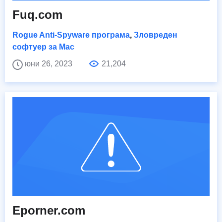
Fuq.com
Rogue Anti-Spyware програма
,
Зловреден
софтуер за Mac
юни 26, 2023
21,204
Eporner.com