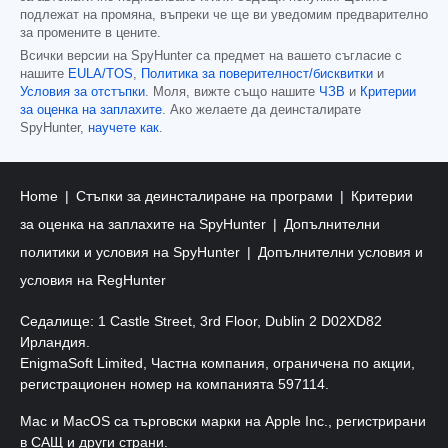
подлежат на промяна, въпреки че ще ви уведомим предварително
за промените в цените.
Всички версии на SpyHunter са предмет на вашето съгласие с
нашите
EULA/TOS
,
Политика за поверителност/бисквитки
и
Условия за отстъпки
. Моля, вижте също нашите
ЧЗВ
и
Критерии
за оценка на заплахите
. Ако желаете да деинсталирате
SpyHunter,
научете как
.
Home
Стъпки за деинсталиране на програми
Критерии
за оценка на заплахите на SpyHunter
Допълнителни
политики и условия на SpyHunter
Допълнителни условия и
условия на RegHunter
Седалище: 1 Castle Street, 3rd Floor, Dublin 2 D02XD82
Ирландия.
EnigmaSoft Limited, Частна компания, ограничена по акции,
регистрационен номер на компанията 597114.
Mac и MacOS са търговски марки на Apple Inc., регистрирани
в САЩ и други страни.