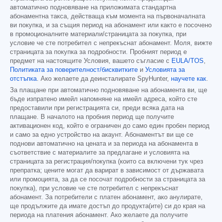
автоматично подновяване на приложимата стандартна
абонаментна такса, действаща към момента на първоначалната
ви покупка, и за същия период на абонамент или както е посочено
в промоционалните материали/страницата за покупка, при
условие че сте потребител с непрекъснат абонамент. Моля, вижте
страницата за покупка за подробности. Пробният период е
предмет на настоящите Условия, вашето съгласие с
EULA/TOS
,
Политиката за поверителност/бисквитките
и
Условията за
отстъпка
. Ако желаете да деинсталирате SpyHunter,
научете как
.
За плащане при автоматично подновяване на абонамента ви, ще
бъде изпратено имейл напомняне на имейл адреса, който сте
предоставили при регистрацията си, преди всяка дата на
плащане. В началото на пробния период ще получите
активационен код, който е ограничен до само един пробен период
и само за едно устройство на акаунт. Абонаментът ви ще се
поднови автоматично на цената и за периода на абонамента в
съответствие с материалите за предлагане и условията на
страницата за регистрация/покупка (които са включени тук чрез
препратка; цените могат да варират в зависимост от държавата
или промоцията, за да се посочат подробности за страницата за
покупка), при условие че сте потребител с непрекъснат
абонамент. За потребители с платен абонамент, ако анулирате,
ще продължите да имате достъп до продукта(ите) си до края на
периода на платения абонамент. Ако желаете да получите