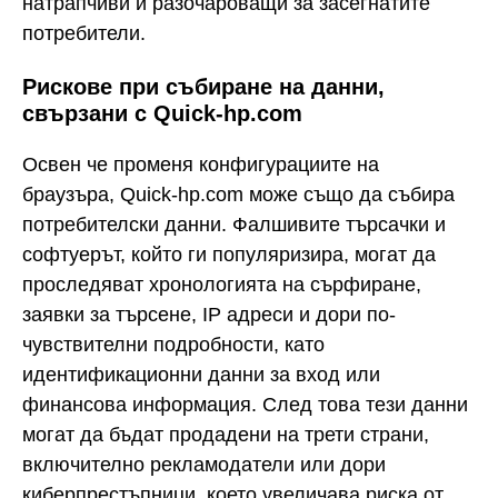
натрапчиви и разочароващи за засегнатите
потребители.
Рискове при събиране на данни,
свързани с Quick-hp.com
Освен че променя конфигурациите на
браузъра, Quick-hp.com може също да събира
потребителски данни. Фалшивите търсачки и
софтуерът, който ги популяризира, могат да
проследяват хронологията на сърфиране,
заявки за търсене, IP адреси и дори по-
чувствителни подробности, като
идентификационни данни за вход или
финансова информация. След това тези данни
могат да бъдат продадени на трети страни,
включително рекламодатели или дори
киберпрестъпници, което увеличава риска от