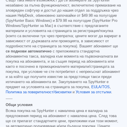
Също така имате възможност да се абонирате за SpyHunter
незабавно за пълна функционалност, включително премахване на
зловреден софтуер и достъп до нашия отдел за поддръжка чрез
нашия HelpDesk, обикновено започвайки от
$49.98
на полугодие
(SpyHunter Basic Windows) и
$79.98
на полугодие (SpyHunter Pro
Windows/SpyHunter за Mac) в съответствие с предлаганите
материали и условията на страницата за регистрация/покупка
(които са включени тук чрез препратка; цените могат да варират в
зависимост от държавата или промоцията, в зависимост от
подробностите на страницата за покупка). Вашият абонамент ще
се поднови автоматично
с приложимата стандартна
абонаментна такса, валидна към момента на първоначалната ви
покупка на абонамента, и за същия период на абонамента или
както е посочено в промоционалните материали/страницата за
покупка, при условие че сте потребител с непрекъснат абонамент
и за който ще получите известие за предстоящи такси преди
изтичането на абонамента ви. Закупуването на SpyHunter е
предмет на условията на страницата за покупка,
EULA/TOS
,
Политика за поверителност/бисквитки
и
Условия за отстъпки
.
------
Общи условия
Всяка покупка на SpyHunter с намалена цена е валидна за
предложения период на абонамент с намалена цена. След това
ще се прилагат стандартните цени, приложими към този момент,
за автоматично подновяване и/или бъдещи покупки. Цените