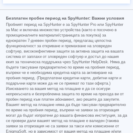
Безплатен пробен период на SpyHunter: Важни условия
Пробният период на SpyHunter е за SpyHunter Pro или SpyHunter
за Mac и включва множество устройства (както е посочено в
промоционалните материали/страницата за покупка) за
еднократен 7-дневен пробен период, предлагащ цялостна
функционалност за откриване и премахване на зловреден
софтуер, високоефективни защити за активна защита на вашата
система от заплахи от зловреден софтуер и достъп до нашия
екип за техническа поддръжка чрез SpyHunter HelpDesk. Няма да
бъдете таксувани предварително по време на пробния период,
въпреки че е необходима кредитна карта за активиране на
пробния период. (Предплатени кредитни карти, дебитни карти и
подаръчни карти може да не се приемат по тази оферта.)
Изискването за вашия метод на плащане е да се осигури
непрекъсната и безпроблемна защита по време на прехода ви от
пробен период към платен абонамент, ако решите да закупите.
Вашият метод на плащане няма да бъде таксуван предварително
по време на пробния период, въпреки че заявки за оторизация
могат да бъдат изпратени до вашата финансова институция, за да
се провери дали вашият метод на плащане е валиден (такива
заявки за оторизация не са заявки за такси или комисионни от
EnigmaSoft, но в зависимост от вашия метод на плащане и/или