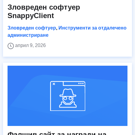
Зловреден софтуер
SnappyClient
Зловреден софтуер
,
Инструменти за отдалечено
администриране
април 9, 2026
Фалшив сайт за награди на