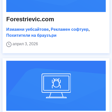
Forestrievic.com
Измамни уебсайтове
,
Рекламен софтуер
,
Похитители на браузъри
април 3, 2026