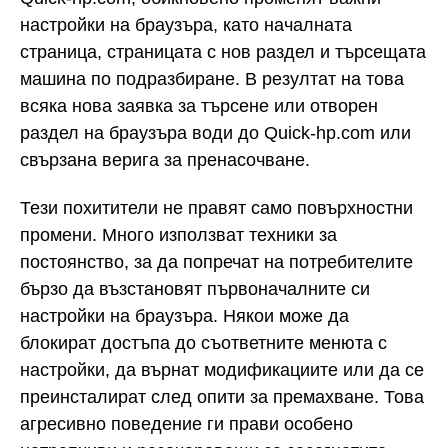
настройки на браузъра, като началната
страница, страницата с нов раздел и търсещата
машина по подразбиране. В резултат на това
всяка нова заявка за търсене или отворен
раздел на браузъра води до Quick-hp.com или
свързана верига за пренасочване.
Тези похитители не правят само повърхностни
промени. Много използват техники за
постоянство, за да попречат на потребителите
бързо да възстановят първоначалните си
настройки на браузъра. Някои може да
блокират достъпа до съответните менюта с
настройки, да върнат модификациите или да се
преинсталират след опити за премахване. Това
агресивно поведение ги прави особено