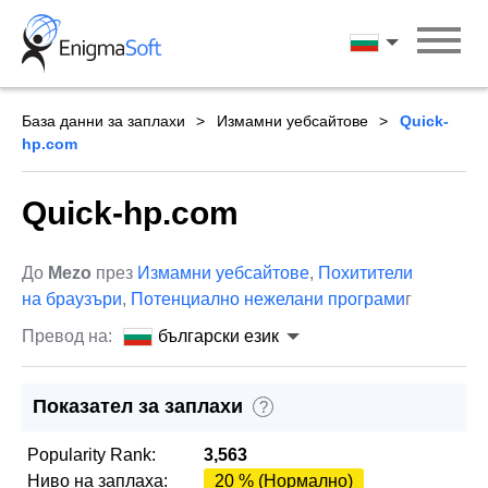
Skip
to
български ези
content
База данни за заплахи
Измамни уебсайтове
Quick-
hp.com
Quick-hp.com
До
Mezo
през
Измамни уебсайтове
,
Похитители
на браузъри
,
Потенциално нежелани програми
г
Превод на:
български език
Показател за заплахи
?
Popularity Rank:
3,563
Ниво на заплаха:
20 % (Нормално)