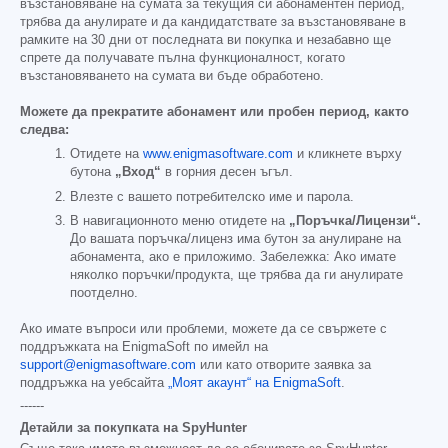
възстановяване на сумата за текущия си абонаментен период,
трябва да анулирате и да кандидатствате за възстановяване в
рамките на 30 дни от последната ви покупка и незабавно ще
спрете да получавате пълна функционалност, когато
възстановяването на сумата ви бъде обработено.
Можете да прекратите абонамент или пробен период, както
следва:
Отидете на
www.enigmasoftware.com
и кликнете върху
бутона
„Вход“
в горния десен ъгъл.
Влезте с вашето потребителско име и парола.
В навигационното меню отидете на
„Поръчка/Лицензи“.
До вашата поръчка/лиценз има бутон за анулиране на
абонамента, ако е приложимо. Забележка: Ако имате
няколко поръчки/продукта, ще трябва да ги анулирате
поотделно.
Ако имате въпроси или проблеми, можете да се свържете с
поддръжката на EnigmaSoft по имейл на
support@enigmasoftware.com
или като отворите заявка за
поддръжка на уебсайта
„Моят акаунт“ на EnigmaSoft
.
------
Детайли за покупката на SpyHunter