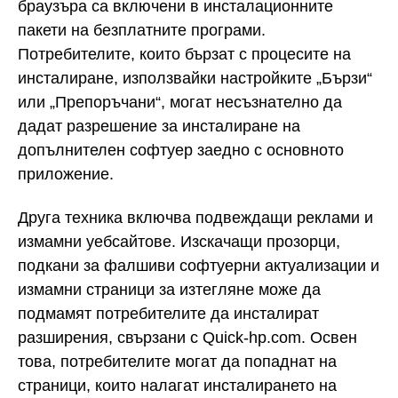
браузъра са включени в инсталационните
пакети на безплатните програми.
Потребителите, които бързат с процесите на
инсталиране, използвайки настройките „Бързи“
или „Препоръчани“, могат несъзнателно да
дадат разрешение за инсталиране на
допълнителен софтуер заедно с основното
приложение.
Друга техника включва подвеждащи реклами и
измамни уебсайтове. Изскачащи прозорци,
подкани за фалшиви софтуерни актуализации и
измамни страници за изтегляне може да
подмамят потребителите да инсталират
разширения, свързани с Quick-hp.com. Освен
това, потребителите могат да попаднат на
страници, които налагат инсталирането на