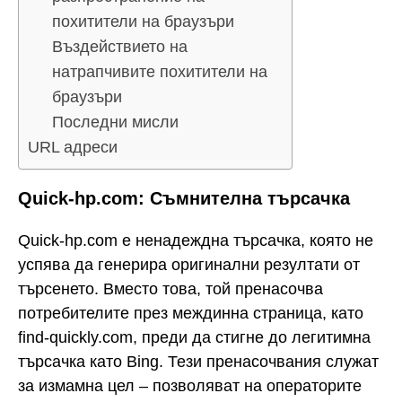
похитители на браузъри
Въздействието на
натрапчивите похитители на
браузъри
Последни мисли
URL адреси
Quick-hp.com: Съмнителна търсачка
Quick-hp.com е ненадеждна търсачка, която не
успява да генерира оригинални резултати от
търсенето. Вместо това, той пренасочва
потребителите през междинна страница, като
find-quickly.com, преди да стигне до легитимна
търсачка като Bing. Тези пренасочвания служат
за измамна цел – позволяват на операторите