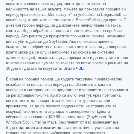
вашата финансова институция, могат да се отразят на
наличността на вашия акаунт). Можете да прекратите пробния си
период чрез секцията „Моят акаунт“ на уебсайта на EnigmaSoft за
вашия акаунт или като се свържете с EnigmaSoft преди края на 7-
дневния пробен период, за да избегнете начисляване на такса,
която да бъде обработена веднага след изтичането на пробния
период. Ако решите да прекратите пробния си период, незабавно
ще загубите достъп до SpyHunter. Ако по някаква причина
смятате, че е обработена такса, която не сте искали да направите
(което може да се случи например въз основа на системна
администрация), можете също да прекратите и да получите пълно
възстановяване на сумата за таксата по всяко време в рамките на
30 дни от датата на покупката. Вижте
ЧЗВ
.
В края на пробния период ще бъдете таксувани предварително
незабавно на цената и за периода на абонамента, както е
посочено в материалите за предлагане и условията на страницата
за регистрация/покупка (които са включени тук чрез препратка;
цените могат да варират в зависимост от държавата или
промоцията, за да се посочат подробности на страницата за
покупка), ако не сте го анулирали своевременно. Цената
обикновено започва от
$79.98
на полугодие (SpyHunter Pro
Windows/SpyHunter за Mac). Закупеният от вас абонамент ще
бъде
подновен автоматично
в съответствие с условията на
страницата за регистрация/покупка, които предвиждат