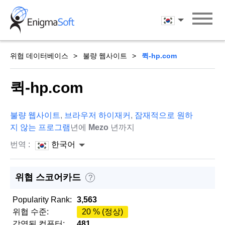
Skip
to
한국어
content
위협 데이터베이스
불량 웹사이트
퀵-hp.com
퀵-hp.com
불량 웹사이트
,
브라우저 하이재커
,
잠재적으로 원하
지 않는 프로그램
년에
Mezo
년까지
번역 :
한국어
위협 스코어카드
?
Popularity Rank:
3,563
위협 수준:
20 % (정상)
감염된 컴퓨터:
481