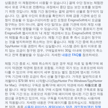
상품권은 이 체험판에서 사용할 수 없습니다.) 결제 수단 정보는 체험판
에서 유료 구독으로 전환하는 과정에서 중단 없는 보안 보호를 보장하
기 위한 것입니다. 체험 기간 동안에는 결제 금액이 선불로 청구되지 않
습니다. 단, 결제 수단의 유효성을 확인하기 위해 금융 기관에 승인 요
청이 전송될 수 있습니다(이러한 승인 요청은 EnigmaSoft에서 요금을
청구하는 것이 아니며, 결제 수단 및/또는 금융 기관에 따라 계정 사용
가능 여부에 영향을 미칠 수 있습니다). 7일 체험 기간이 종료되기 전에
EnigmaSoft 웹사이트의 '내 계정' 섹션에서 또는 EnigmaSoft에 연락하
여 체험을 취소할 수 있습니다. 체험 기간 종료 후 즉시 요금이 청구되
는 것을 방지하려면 취소하는 것이 좋습니다. 체험 기간 중에 취소하면
SpyHunter 이용 권한이 즉시 상실됩니다. 시스템 관리 등의 이유로 원
치 않는 요금이 청구된 경우, 구매일로부터 30일 이내에 언제든지 취소
하고 전액 환불받을 수 있습니다. 자세한
내용은 FAQ를
참조하세요.
체험 기간 종료 시, 제때 취소하지 않은 경우 제공 자료 및 등록/구매 페
이지 약관(본 약관에 참조로 포함됨, 가격은 국가 또는 프로모션에 따라
다를 수 있으며 구매 페이지 세부 정보는 별도 참조)에 명시된 가격과
구독 기간에 대한 요금이 즉시 선불 청구됩니다. 가격은 일반적으로 6
개월마다
$79.98
부터 시작합니다(SpyHunter Pro Windows/SpyHunter
for Mac). 구매하신 구독은 등록/구매 페이지 약관에 따라
자동으로 갱
신
됩니다. 해당 약관은 최초 구매 시점에 적용되는 표준 구독료로 동일
한 구독 기간 또는 프로모션 자료/구매 페이지에 명시된 기간 동안 자동
갱신을 규정하고 있으며, 이는 구독을 지속적으로 유지하는 사용자에
게 적용됩니다. 자세한 내용은 구매 페이지를 참조하십시오. 체험판은
본 약관, 최종
사용자 라이선스 계약/서비스 약관
,
개인정보/쿠키 정책