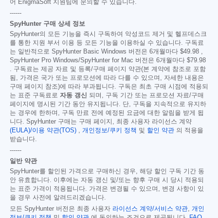
어 EnigmaSoft 지원팀에 문의할 수 있습니다.
------
SpyHunter 구매 상세 정보
SpyHunter의 모든 기능을 즉시 구독하여 악성코드 제거 및 헬프데스크
를 통한 지원 부서 이용 등 모든 기능을 이용하실 수 있습니다. 구독료
는 일반적으로 SpyHunter Basic Windows 버전은 6개월마다
$49.98
,
SpyHunter Pro Windows/SpyHunter for Mac 버전은 6개월마다
$79.98
. 구독료는 제공 자료 및 등록/구매 페이지 약관(본 계약에 참조로 포함
됨, 가격은 국가 또는 프로모션에 따라 다를 수 있으며, 자세한 내용은
구매 페이지 참조)에 따라 부과됩니다. 구독은 최초 구매 시점에 적용되
는 표준 구독료로
자동 갱신
되며, 구독 기간 또는 프로모션 자료/구매
페이지에 명시된 기간 동안 유지됩니다. 단, 구독을 지속적으로 유지하
는 경우에 한하며, 구독 만료 전에 예정된 요금에 대한 알림을 받게 됩
니다. SpyHunter 구매는 구매 페이지, 최종 사용자 라이선스 계약
(EULA)/이용 약관(TOS)
,
개인정보/쿠키 정책
및
할인 약관
의 적용을
받습니다.
------
일반 약관
SpyHunter를 할인된 가격으로 구매하신 경우, 해당 할인 구독 기간 동
안 유효합니다. 이후에는 자동 갱신 및/또는 향후 구매 시 당시 적용되
는 표준 가격이 적용됩니다. 가격은 변경될 수 있으며, 변경 사항이 있
을 경우 사전에 알려드리겠습니다.
모든 SpyHunter 버전은 최종 사용자
라이선스 계약/서비스 약관
,
개인
정보/쿠키 정책
및
할인 약관
에 동의하는 조건으로 제공됩니다.
FAQ