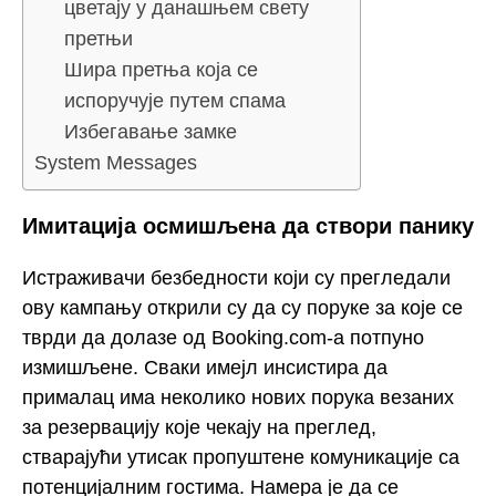
цветају у данашњем свету
претњи
Шира претња која се
испоручује путем спама
Избегавање замке
System Messages
Имитација осмишљена да створи панику
Истраживачи безбедности који су прегледали
ову кампању открили су да су поруке за које се
тврди да долазе од Booking.com-а потпуно
измишљене. Сваки имејл инсистира да
прималац има неколико нових порука везаних
за резервацију које чекају на преглед,
стварајући утисак пропуштене комуникације са
потенцијалним гостима. Намера је да се