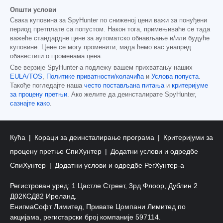
Општи услови
Свака куповина за SpyHunter по сниженој цени важи за понуђени
период претплате са попустом. Након тога, примењиваће се тада
важеће стандардне цене за аутоматско обнављање и/или будуће
куповине. Цене се могу променити, мада ћемо вас унапред
обавестити о променама цена.
Све верзије SpyHunter-а подлежу вашем прихватању наших
EULA/TOS
,
Политике приватности/колачића
и
Услова попуста
.
Такође погледајте наша
често постављана питања
и
критеријуме
за процену претњи
. Ако желите да деинсталирате SpyHunter,
сазнајте како
.
Кућа
Кораци за деинсталирање програма
Критеријуми за
процену претње СпиХунтер
Додатни услови и одредбе
СпиХунтер
Додатни услови и одредбе РегХунтер-а
Регистрован уред: 1 Цастле Стреет, 3рд Флоор, Дублин 2
Д02КСД82 Иреланд.
ЕнигмаСофт Лимитед, Привате Цомпани Лимитед по
акцијама, регистарски број компаније 597114.