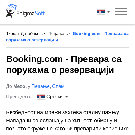
Skip
to
Српски
content
Тхреат Датабасе
Пецање
Booking.com - Превара са
порукама о резервацији
Booking.com - Превара са
порукама о резервацији
До
Mezo.
у
Пецање
,
Спам
Преведи на:
Српски
Безбедност на мрежи захтева сталну пажњу.
Нападачи се ослањају на хитност, обману и
познато окружење како би преварили кориснике