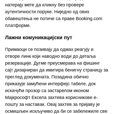
натерају мете да кликну без провере
аутентичности поруке. Ниједно од ових
обавештења не потиче са праве Booking.com
платформе.
Лажни комуникацијски пут
Примаоци се позивају да одмах реагују и
отворе линк који наводно води до детаља
резервације. Дугме преусмерава на фишинг
сајт дизајниран да имитира бенигну страницу за
преглед докумената. Позадина обично
приказује замућени интерфејс табеле, док
искачући прозор са застарелом иконом
Мајкрософт Ексела захтева корисникове е-
пошту за наставак. Овај захтев за пријаву је
осмишљен искључиво да би се забележиле све