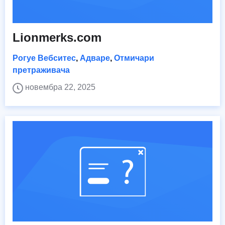
Lionmerks.com
Рогуе Вебситес
,
Адваре
,
Отмичари
претраживача
новембра 22, 2025