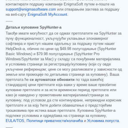
контактирати подршку компаније EnigmaSoft путем е-поште на
support@enigmasoftware.com
или отварањем захтева за подршку
на веб-сајту
EnigmaSoft MyAccount
.
------
Детаљи куповине SpyHunter-а
Такође имате могућност да се одмах претплатите на SpyHunter за
пуну функционалност, укључујући уклањање злонамерног
софтвера и приступ нашем одељењу за подршку путем нашег
HelpDesk-а, обично по цени од
$49.98
полугодишње (SpyHunter
Basic Windows) и
$79.98
полугодишње (SpyHunter Pro
Windows/SpyHunter за Mac) у складу са понуђеним материјалима
и условима странице за регистрацију/куповину (који су овде
укључени референцом; цене се могу разликовати у зависности од
земље или промоције по детаљима странице за куповину). Ваша
претплата ће
се аутоматски обновити
по тада важећој
стандардној цени претплате која важи у време ваше првобитне
куповине претплате и за исти временски период претплате или
како је наведено у промотивним материјалима/страници за
куповину, под условом да сте континуирани, непрекидни корисник
претплате и за коју ћете добити обавештење о предстојећим
трошковима пре истека ваше претплате. Куповина SpyHunter-а
подлеже условима и одредбама на страници за куповину,
EULA/TOS
,
Политици приватности/колачића
и
Условима попуста
.
------