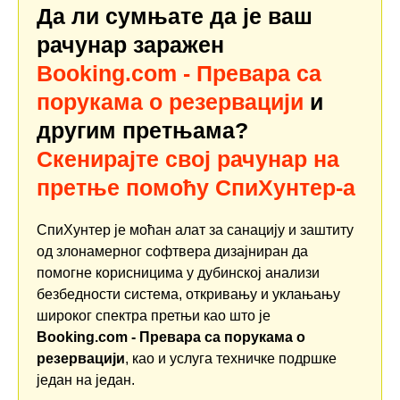
Да ли сумњате да је ваш
рачунар заражен
Booking.com - Превара са
порукама о резервацији
и
другим претњама?
Скенирајте свој рачунар на
претње помоћу СпиХунтер-а
СпиХунтер је моћан алат за санацију и заштиту
од злонамерног софтвера дизајниран да
помогне корисницима у дубинској анализи
безбедности система, откривању и уклањању
широког спектра претњи као што је
Booking.com - Превара са порукама о
резервацији
, као и услуга техничке подршке
један на један.