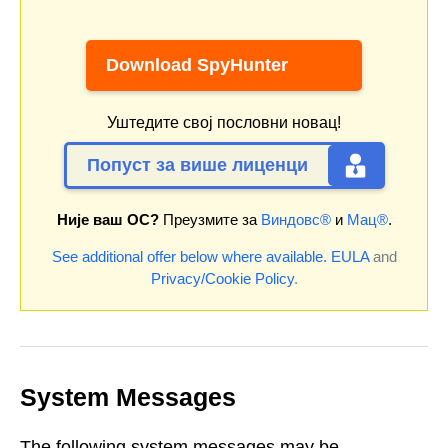
Download SpyHunter
Уштедите свој пословни новац!
Попуст за више лиценци
Није ваш ОС?
Преузмите за
Виндовс®
и
Мац®
.
See additional offer below where available.
EULA
and
Privacy/Cookie Policy
.
System Messages
The following system messages may be