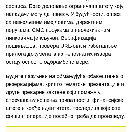
сервиса. Брзо деловање ограничава штету коју
нападачи могу да нанесу. У будућности, опрез
са нежељеним имејловима, директним
порукама, СМС порукама и неочекиваним
линковима је кључан. Верификација
пошиљаоца, провера URL-ова и избегавање
прилога докумената из непознатих извора
остају основне одбрамбене мере.
Будите пажљиви на обмањујућа обавештења о
резервацијама, крипто-тематске презентације и
друге преварне захтеве који помажу у
спречавању кршења приватности, финансијске
штете и крађе идентитета, последица које ове
фишинг операције посебно треба да произведу.