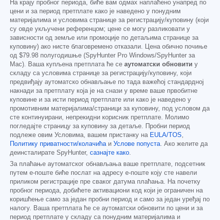
На крају пробног периода, биће вам одмах наплаћено унапред по
цени и за период претплате како је наведено у понудним
материјалима и условима странице за регистрацију/куповину (који
су овде укључени референцом; цене се могу разликовати у
зависности од земље или промоције по детаљима странице за
куповину) ако нисте благовремено отказали. Цена обично почиње
од
$79.98
полугодишње (SpyHunter Pro Windows/SpyHunter за
Mac). Ваша купљена претплата ће се
аутоматски обновити
у
складу са условима странице за регистрацију/куповину, који
предвиђају аутоматско обнављање по тада важећој стандардној
накнади за претплату која је на снази у време ваше првобитне
куповине и за исти период претплате или како је наведено у
промотивним материјалима/страници за куповину, под условом да
сте континуирани, непрекидни корисник претплате. Молимо
погледајте страницу за куповину за детаље. Пробни период
подлеже овим Условима, вашем пристанку на
EULA/TOS
,
Политику приватности/колачића
и
Услове попуста
. Ако желите да
деинсталирате SpyHunter,
сазнајте како
.
За плаћање аутоматског обнављања ваше претплате, подсетник
путем е-поште биће послат на адресу е-поште коју сте навели
приликом регистрације пре сваког датума плаћања. На почетку
пробног периода, добићете активациони код који је ограничен на
коришћење само за један пробни период и само за један уређај по
налогу. Ваша претплата ће се аутоматски обновити по цени и за
период претплате у складу са понудним материјалима и