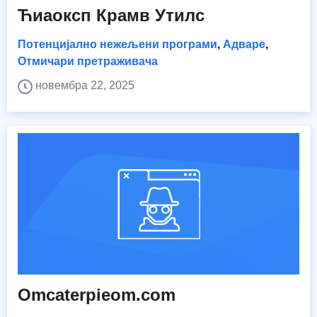
Ћиаоксп Крамв Утилс
Потенцијално нежељени програми
,
Адваре
,
Отмичари претраживача
новембра 22, 2025
Omcaterpieom.com