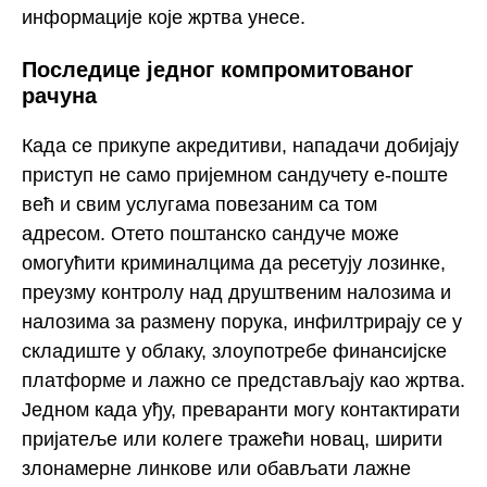
информације које жртва унесе.
Последице једног компромитованог
рачуна
Када се прикупе акредитиви, нападачи добијају
приступ не само пријемном сандучету е-поште
већ и свим услугама повезаним са том
адресом. Отето поштанско сандуче може
омогућити криминалцима да ресетују лозинке,
преузму контролу над друштвеним налозима и
налозима за размену порука, инфилтрирају се у
складиште у облаку, злоупотребе финансијске
платформе и лажно се представљају као жртва.
Једном када уђу, преваранти могу контактирати
пријатеље или колеге тражећи новац, ширити
злонамерне линкове или обављати лажне