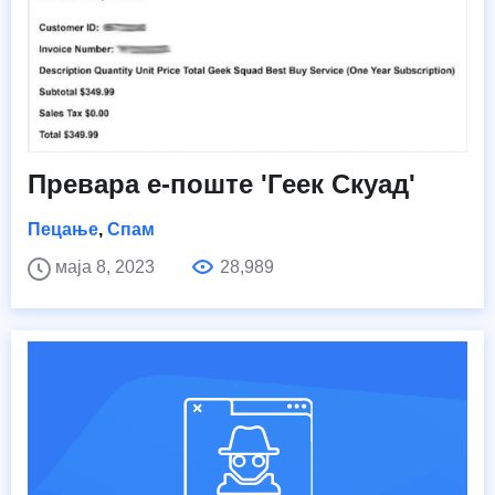
Превара е-поште 'Геек Скуад'
Пецање
,
Спам
маја 8, 2023
28,989