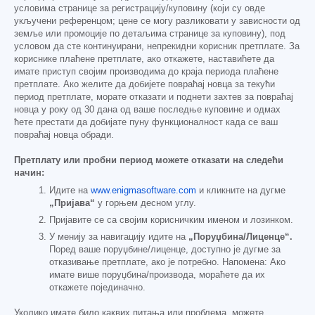
условима странице за регистрацију/куповину (који су овде
укључени референцом; цене се могу разликовати у зависности од
земље или промоције по детаљима странице за куповину), под
условом да сте континуирани, непрекидни корисник претплате. За
кориснике плаћене претплате, ако откажете, наставићете да
имате приступ својим производима до краја периода плаћене
претплате. Ако желите да добијете повраћај новца за текући
период претплате, морате отказати и поднети захтев за повраћај
новца у року од 30 дана од ваше последње куповине и одмах
ћете престати да добијате пуну функционалност када се ваш
повраћај новца обради.
Претплату или пробни период можете отказати на следећи
начин:
Идите на
www.enigmasoftware.com
и кликните на дугме
„Пријава“
у горњем десном углу.
Пријавите се са својим корисничким именом и лозинком.
У менију за навигацију идите на
„Поруџбина/Лиценце“.
Поред ваше поруџбине/лиценце, доступно је дугме за
отказивање претплате, ако је потребно. Напомена: Ако
имате више поруџбина/производа, мораћете да их
откажете појединачно.
Уколико имате било каквих питања или проблема, можете