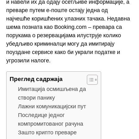
и навели их да одају осетљиве информације, а
преваре путем е-поште остају једна од
најчешће коришћених улазних тачака. Недавна
шема позната као Booking.com – превара са
порукама о резервацијама илуструје колико
убедљиво криминалци могу да имитирају
поуздане сервисе како би украли податке и
угрозили налоге.
Преглед садржаја
Имитација осмишљена да
створи панику
Лажни комуникацијски пут
Последице једног
компромитованог рачуна
Зашто крипто преваре