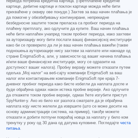
периода потребна кредитна картица. (Претплаћене кредитне
картице, дебитне картице и поклон картице можда неће бити
прихваћене у оквиру ове понуде.) Захтев за ваш начин плаћања је
да помогне у обезбеђивању континуиране, непрекидне
безбедносне заштите током преласка са пробног периода на
плаћену претплату, ако одлучите да купите. Ваш начин плаћања
неће бити наплаћен унапред током пробног периода, иако захтеви
за ауторизацију могу бити послати вашој финансијској институцији
како би се проверило да ли је ваш начин плаћања важећи (такве
подношења ауторизације нису захтеви за наплате или накнаде од
стране EnigmaSoft-а, али, у зависности од вашег начина плаћања
и/или ваше финансијске институције, могу се одразити на
доступност вашег налога). Пробну верзију можете отказати путем
одељка „Мој налог“ на веб-сајту компаније EnigmaSoft за ваш
налог или контактирањем компаније EnigmaSoft пре краја 7-
дневног пробног периода како бисте избегли да наплата доспе и
буде обрађена одмах након истека пробне верзије. Ако одлучите
да откажете током пробне верзије, одмах ћете изгубити приступ
SpyHunter-у. Ако из било ког разлога сматрате да је обрађена
наплата коју нисте желели да извршите (што се може десити на
основу администрације система, на пример), такође можете
отказати и добити потпуни повраћај новца за наплату у било ком
тренутку у року од 30 дана од датума куповине. Погледајте
честа
питања
.