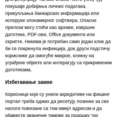
покушаје добијања личних података,
прикупљања банкарских информација или
испоруке злонамерног софтвера. Опасни
прилози могу стићи као архиве, извршне
датотеке, PDF-ови, Office документи или
скрипте. Некима је потребан само један клик да
би се покренула инфекција, док други подстичу
кориснике да омогуће макрое, кликну на
уграђене објекте или интерагују са прикривеним
датотекама.
Избегавање замке
Корисници који су унели акредитиве на фишинг
портал треба одмах да ресетују лозинке за све
налоге повезане са том имејл адресом и да
обавесте званичне тимове за подршку тих