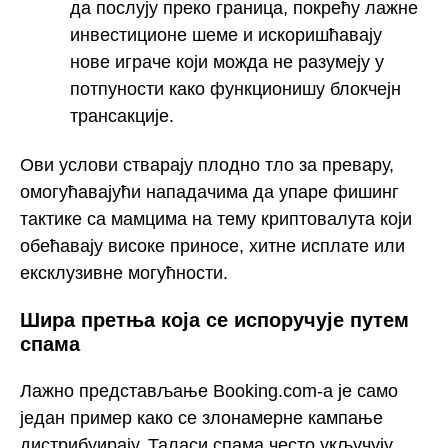
да послују преко граница, покрећу лажне
инвестиционе шеме и искоришћавају
нове играче који можда не разумеју у
потпуности како функционишу блокчејн
трансакције.
Ови услови стварају плодно тло за превару,
омогућавајући нападачима да упаре фишинг
тактике са мамцима на тему криптовалута који
обећавају високе приносе, хитне исплате или
ексклузивне могућности.
Шира претња која се испоручује путем
спама
Лажно представљање Booking.com-а је само
један пример како се злонамерне кампање
дистрибуирају. Таласи спама често укључују