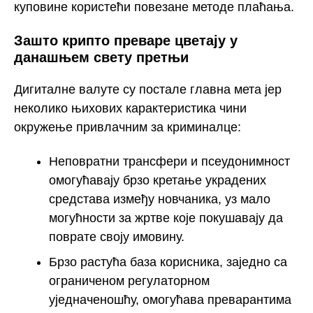
куповине користећи повезане методе плаћања.
Зашто крипто преваре цветају у
данашњем свету претњи
Дигиталне валуте су постале главна мета јер
неколико њихових карактеристика чини
окружење привлачним за криминалце:
Неповратни трансфери и псеудонимност
омогућавају брзо кретање украдених
средстава између новчаника, уз мало
могућности за жртве које покушавају да
поврате своју имовину.
Брзо растућа база корисника, заједно са
ограниченом регулаторном
уједначеношћу, омогућава преварантима