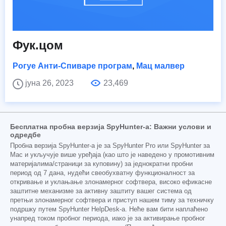
Фук.цом
Рогуе Анти-Спиваре програм
,
Мац малвер
јуна 26, 2023
23,469
Бесплатна пробна верзија SpyHunter-а: Важни услови и
одредбе
Пробна верзија SpyHunter-а је за SpyHunter Pro или SpyHunter за
Mac и укључује више уређаја (као што је наведено у промотивним
материјалима/страници за куповину) за једнократни пробни
период од 7 дана, нудећи свеобухватну функционалност за
откривање и уклањање злонамерног софтвера, високо ефикасне
заштитне механизме за активну заштиту вашег система од
претњи злонамерног софтвера и приступ нашем тиму за техничку
подршку путем SpyHunter HelpDesk-а. Неће вам бити наплаћено
унапред током пробног периода, иако је за активирање пробног