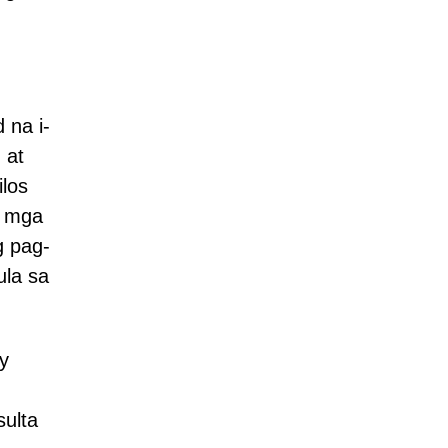
 na i-
 at
ilos
a mga
g pag-
ula sa
y
sulta