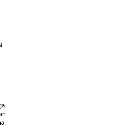
g
ga
an
na