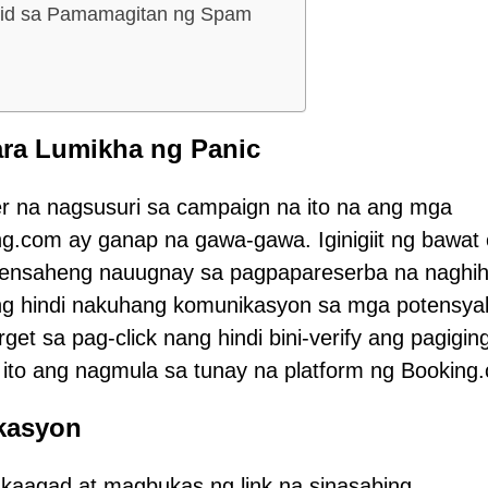
tid sa Pamamagitan ng Spam
ara Lumikha ng Panic
r na nagsusuri sa campaign na ito na ang mga
.com ay ganap na gawa-gawa. Iginigiit ng bawat 
mensaheng nauugnay sa pagpapareserba na naghih
 ng hindi nakuhang komunikasyon sa mga potensya
rget sa pag-click nang hindi bini-verify ang pagigin
ito ang nagmula sa tunay na platform ng Booking
kasyon
kaagad at magbukas ng link na sinasabing