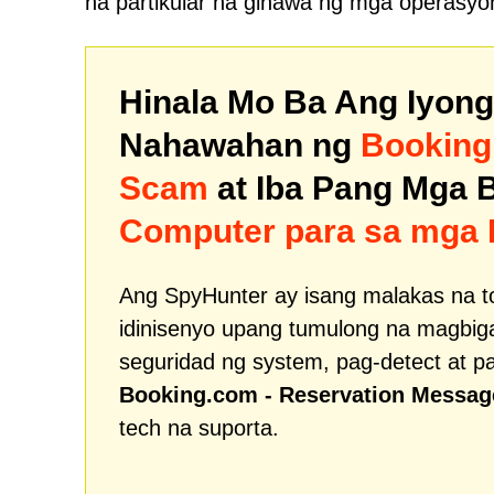
na partikular na ginawa ng mga operasyon
Hinala Mo Ba Ang Iyon
Nahawahan ng
Booking
Scam
at Iba Pang Mga 
Computer para sa mga 
Ang SpyHunter ay isang malakas na t
idinisenyo upang tumulong na magbig
seguridad ng system, pag-detect at p
Booking.com - Reservation Messa
tech na suporta.