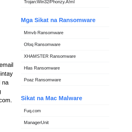
Trojan:Win32/Phonzy.A!ml
Mga Sikat na Ransomware
Mmvb Ransomware
Ofoq Ransomware
XHAMSTER Ransomware
email
Hlas Ransomware
intay
Poaz Ransomware
l na
g
Sikat na Mac Malware
.com.
Fuq.com
ManagerUnit