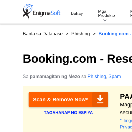
Skip
to
Mga
Bahay
Produkto
content
Banta sa Database
Phishing
Booking.com -
Booking.com - Res
Sa
pamamagitan ng Mezo
sa
Phishing
,
Spam
PA
Scan & Remove Now*
Magp
secur
TAGAHANAP NG ESPIYA
* Ting
Priva