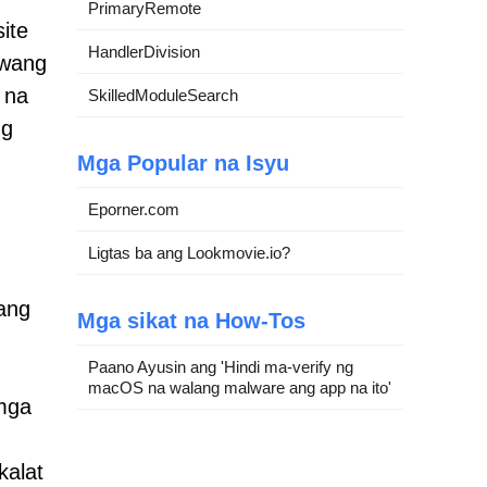
PrimaryRemote
ite
HandlerDivision
iwang
 na
SkilledModuleSearch
ng
Mga Popular na Isyu
Eporner.com
Ligtas ba ang Lookmovie.io?
ang
Mga sikat na How-Tos
Paano Ayusin ang 'Hindi ma-verify ng
macOS na walang malware ang app na ito'
 mga
alat