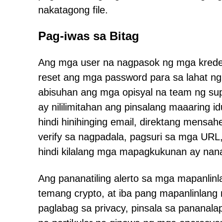
nakatagong file.
Pag-iwas sa Bitag
Ang mga user na nagpasok ng mga kredens
reset ang mga password para sa lahat ng 
abisuhan ang mga opisyal na team ng sup
ay nililimitahan ang pinsalang maaaring 
hindi hinihinging email, direktang mensahe
verify sa nagpadala, pagsuri sa mga UR
hindi kilalang mga mapagkukunan ay nan
Ang pananatiling alerto sa mga mapanlin
temang crypto, at iba pang mapanlinlan
paglabag sa privacy, pinsala sa pananala