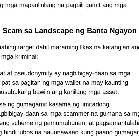
g mga mapanlinlang na pagbili gamit ang mga
o Scam sa Landscape ng Banta Ngayon
ahing target dahil maraming likas na katangian an
 mga kriminal:
ipat at pseudonymity ay nagbibigay-daan sa mga
ipat sa pagitan ng mga wallet na may kaunting
nusubukang bawiin ang kanilang mga asset.
ase ng gumagamit kasama ng limitadong
nagbibigay-daan sa mga scammer na gumana sa m
keng scheme ng pamumuhunan, at pagsamantalah
g hindi lubos na nauunawaan kung paano gumaga