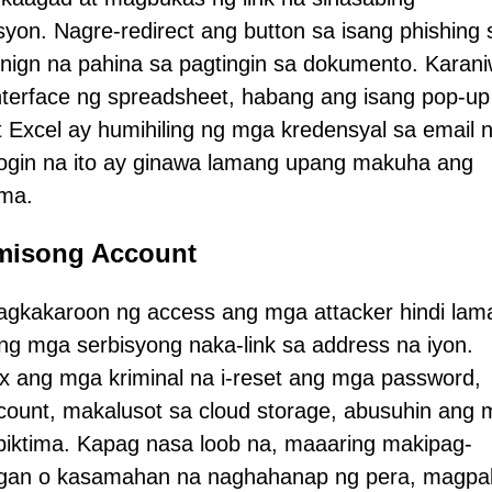
on. Nagre-redirect ang button sa isang phishing s
enign na pahina sa pagtingin sa dokumento. Karan
nterface ng spreadsheet, habang ang isang pop-up
 Excel ay humihiling ng mga kredensyal sa email 
login na ito ay ginawa lamang upang makuha ang
ima.
misong Account
agkakaroon ng access ang mga attacker hindi lam
ang mga serbisyong naka-link sa address na iyon.
x ang mga kriminal na i-reset ang mga password,
ccount, makalusot sa cloud storage, abusuhin ang
 biktima. Kapag nasa loob na, maaaring makipag-
gan o kasamahan na naghahanap ng pera, magpak