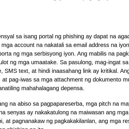
yal sa isang portal ng phishing ay dapat na agad
mga account na nakatali sa email address na iyon
orta ng mga serbisyong iyon. Ang mabilis na pagk
idulot ng mga umaatake. Sa pasulong, mag-ingat s
, SMS text, at hindi inaasahang link ay kritikal. An
L, at pag-iwas sa mga attachment ng dokumento m
anatiling mahahalagang depensa.
lang na abiso sa pagpapareserba, mga pitch na ma
g na senyas ay nakakatulong na maiwasan ang mga
pi, at pagnanakaw ng pagkakakilanlan, ang mga re