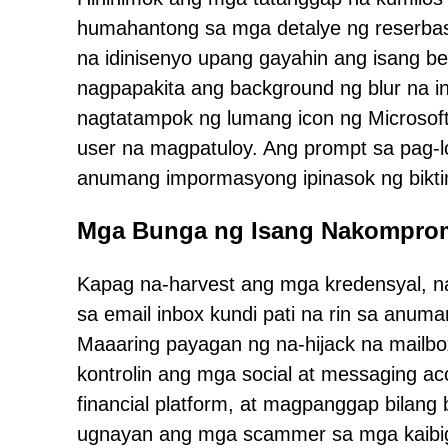
humahantong sa mga detalye ng reserbasy
na idinisenyo upang gayahin ang isang b
nagpapakita ang background ng blur na i
nagtatampok ng lumang icon ng Microsoft
user na magpatuloy. Ang prompt sa pag-
anumang impormasyong ipinasok ng bikt
Mga Bunga ng Isang Nakompro
Kapag na-harvest ang mga kredensyal, n
sa email inbox kundi pati na rin sa anum
Maaaring payagan ng na-hijack na mailbo
kontrolin ang mga social at messaging a
financial platform, at magpanggap bilang
ugnayan ang mga scammer sa mga kaibi