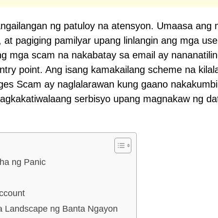
ngangailangan ng patuloy na atensyon. Umaasa ang
 at pagiging pamilyar upang linlangin ang mga use
ng mga scam na nakabatay sa email ay nananatilin
try point. Ang isang kamakailang scheme na kilal
ages Scam ay naglalarawan kung gaano nakakumbi
nagkakatiwalaang serbisyo upang magnakaw ng dat
kha ng Panic
ccount
a Landscape ng Banta Ngayon