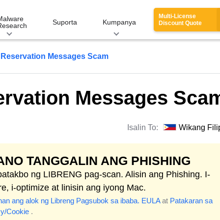
Multi-License
Malware
Suporta
Kumpanya
Discount Quote
Research
 Reservation Messages Scam
ervation Messages Sca
Isalin To:
Wikang Fili
ANO TANGGALIN ANG PHISHING
atakbo ng LIBRENG pag-scan. Alisin ang Phishing. I-
e, i-optimize at linisin ang iyong Mac.
nan ang alok ng Libreng Pagsubok sa ibaba.
EULA
at
Patakaran sa
cy/Cookie
.