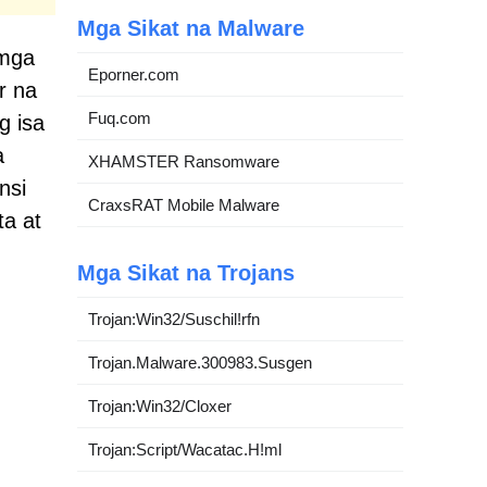
Mga Sikat na Malware
 mga
Eporner.com
r na
Fuq.com
g isa
a
XHAMSTER Ransomware
nsi
CraxsRAT Mobile Malware
a at
Mga Sikat na Trojans
Trojan:Win32/Suschil!rfn
Trojan.Malware.300983.Susgen
Trojan:Win32/Cloxer
Trojan:Script/Wacatac.H!ml