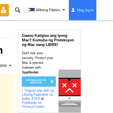
Paghahanap
Wikang Filipino
Mag log in
Gaano Kaligtas ang Iyong
Mac? Kumuha ng Proteksyon
ng Mac nang LIBRE!
m
Don't risk your
security. Protect your
Mac & prevent
pino
malware with
SpyHunter
.
I-DOWNLOAD NA
NGAYON*
* Tingnan ang alok ng
Libreng Pagsubok sa
ibaba.
EULA
at
Patakaran sa
Privacy/Cookie
.