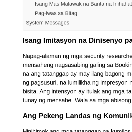
Isang Mas Malawak na Banta na Inihaha
Pag-iwas sa Bitag
System Messages
Isang Imitasyon na Dinisenyo p
Napag-alaman ng mga security researche
mensaheng nagsasabing galing sa Booking
na ang tatanggap ay may ilang bagong 
ng pagsusuri, na lumilikha ng impresyon
bisita. Ang intensyon ay itulak ang mga ta
tunay ng mensahe. Wala sa mga abisong 
Ang Pekeng Landas ng Komuni
Hinihimok ang mga tatanggap na kumilos 