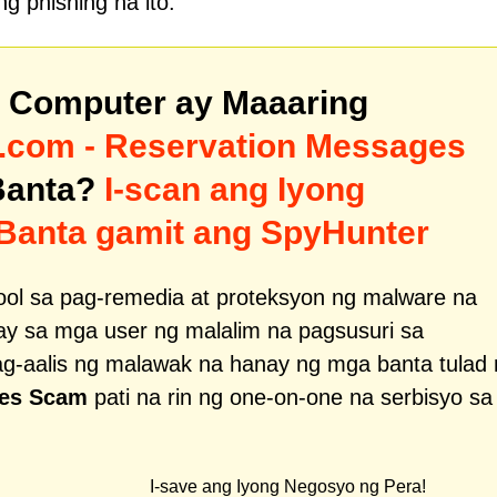
g phishing na ito.
g Computer ay Maaaring
.com - Reservation Messages
Banta?
I-scan ang Iyong
Banta gamit ang SpyHunter
ool sa pag-remedia at proteksyon ng malware na
ay sa mga user ng malalim na pagsusuri sa
ag-aalis ng malawak na hanay ng mga banta tulad
ges Scam
pati na rin ng one-on-one na serbisyo sa
I-save ang Iyong Negosyo ng Pera!