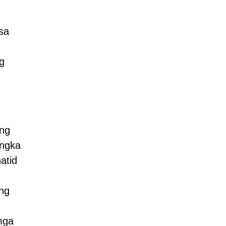
sa
g
ang
ngka
atid
ang
mga