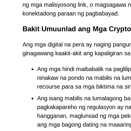
ng mga malisyosong link, o magsagawa n
konektadong paraan ng pagbabayad.
Bakit Umuunlad ang Mga Crypt
Ang mga digital na pera ay naging pangun
ginagawang kaakit-akit ang kapaligiran sa
Ang mga hindi maibabalik na paglil
ninakaw na pondo na mabilis na lum
recourse para sa mga biktima na si
Ang isang mabilis na lumalagong b
pagkakapareho ng regulasyon ay 
hangganan, maglunsad ng mga pe
ang mga bagong dating na maaarin