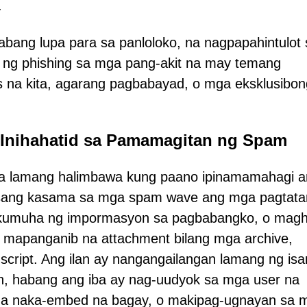
.
abang lupa para sa panloloko, na nagpapahintulot 
 ng phishing sa mga pang-akit na may temang
 na kita, agarang pagbabayad, o mga eksklusibon
 Inihahatid sa Pamamagitan ng Spam
a lamang halimbawa kung paano ipinamamahagi 
sang kasama sa mga spam wave ang mga pagtata
 kumuha ng impormasyon sa pagbabangko, o magh
mapanganib na attachment bilang mga archive,
script. Ang ilan ay nangangailangan lamang ng is
n, habang ang iba ay nag-uudyok sa mga user na
mga naka-embed na bagay, o makipag-ugnayan sa 