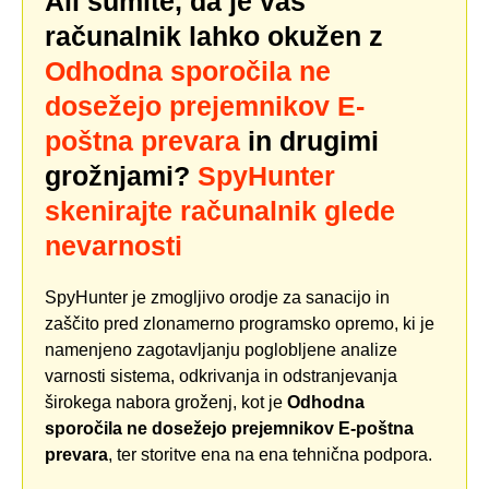
Ali sumite, da je vaš
računalnik lahko okužen z
Odhodna sporočila ne
dosežejo prejemnikov E-
poštna prevara
in drugimi
grožnjami?
SpyHunter
skenirajte računalnik glede
nevarnosti
SpyHunter je zmogljivo orodje za sanacijo in
zaščito pred zlonamerno programsko opremo, ki je
namenjeno zagotavljanju poglobljene analize
varnosti sistema, odkrivanja in odstranjevanja
širokega nabora groženj, kot je
Odhodna
sporočila ne dosežejo prejemnikov E-poštna
prevara
, ter storitve ena na ena tehnična podpora.