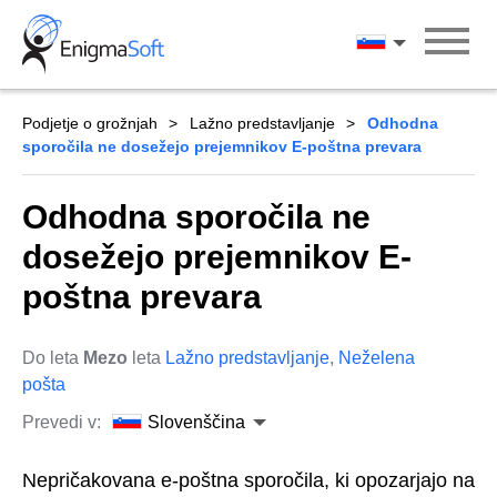
Skip
to
Slovenščina
content
Podjetje o grožnjah
Lažno predstavljanje
Odhodna
sporočila ne dosežejo prejemnikov E-poštna prevara
Odhodna sporočila ne
dosežejo prejemnikov E-
poštna prevara
Do leta
Mezo
leta
Lažno predstavljanje
,
Neželena
pošta
Prevedi v:
Slovenščina
Nepričakovana e-poštna sporočila, ki opozarjajo na