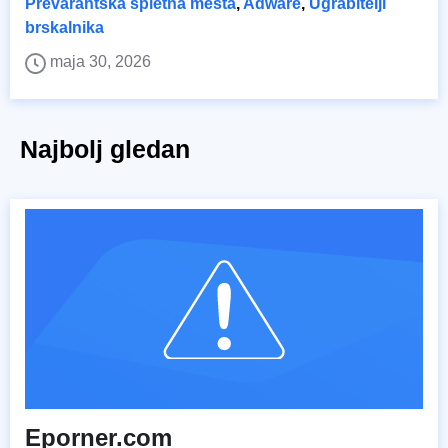
Prevarantska spletna mesta
,
Adware
,
Ugrabitelji
brskalnika
maja 30, 2026
Najbolj gledan
Eporner.com