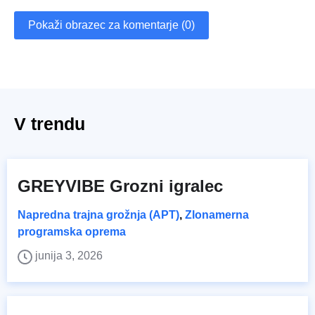
Pokaži obrazec za komentarje (0)
V trendu
GREYVIBE Grozni igralec
Napredna trajna grožnja (APT)
,
Zlonamerna
programska oprema
junija 3, 2026