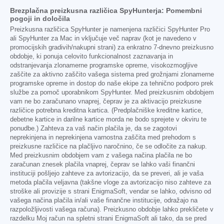
Brezplačna preizkusna različica SpyHunterja: Pomembni
pogoji in določila
Preizkusna različica SpyHunter je namenjena različici SpyHunter Pro
ali SpyHunter za Mac in vključuje več naprav (kot je navedeno v
promocijskih gradivih/nakupni strani) za enkratno 7-dnevno preizkusno
obdobje, ki ponuja celovito funkcionalnost zaznavanja in
odstranjevanja zlonamerne programske opreme, visokozmogljive
zaščite za aktivno zaščito vašega sistema pred grožnjami zlonamerne
programske opreme in dostop do naše ekipe za tehnično podporo prek
službe za pomoč uporabnikom SpyHunter. Med preizkusnim obdobjem
vam ne bo zaračunano vnaprej, čeprav je za aktivacijo preizkusne
različice potrebna kreditna kartica. (Predplačniške kreditne kartice,
debetne kartice in darilne kartice morda ne bodo sprejete v okviru te
ponudbe.) Zahteva za vaš način plačila je, da se zagotovi
neprekinjena in neprekinjena varnostna zaščita med prehodom s
preizkusne različice na plačljivo naročnino, če se odločite za nakup.
Med preizkusnim obdobjem vam z vašega načina plačila ne bo
zaračunan znesek plačila vnaprej, čeprav se lahko vaši finančni
instituciji pošljejo zahteve za avtorizacijo, da se preveri, ali je vaša
metoda plačila veljavna (takšne vloge za avtorizacijo niso zahteve za
stroške ali provizije s strani EnigmaSoft, vendar se lahko, odvisno od
vašega načina plačila in/ali vaše finančne institucije, odražajo na
razpoložljivosti vašega računa). Preizkusno obdobje lahko prekličete v
razdelku Moj račun na spletni strani EnigmaSoft ali tako, da se pred