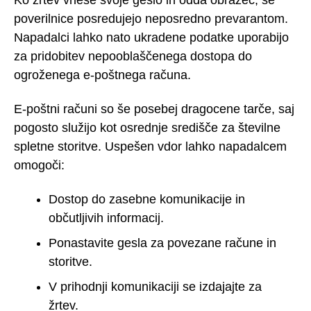
Ko žrtev vnese svoje geslo in odda obrazec, se
poverilnice posredujejo neposredno prevarantom.
Napadalci lahko nato ukradene podatke uporabijo
za pridobitev nepooblaščenega dostopa do
ogroženega e-poštnega računa.
E-poštni računi so še posebej dragocene tarče, saj
pogosto služijo kot osrednje središče za številne
spletne storitve. Uspešen vdor lahko napadalcem
omogoči:
Dostop do zasebne komunikacije in
občutljivih informacij.
Ponastavite gesla za povezane račune in
storitve.
V prihodnji komunikaciji se izdajajte za
žrtev.