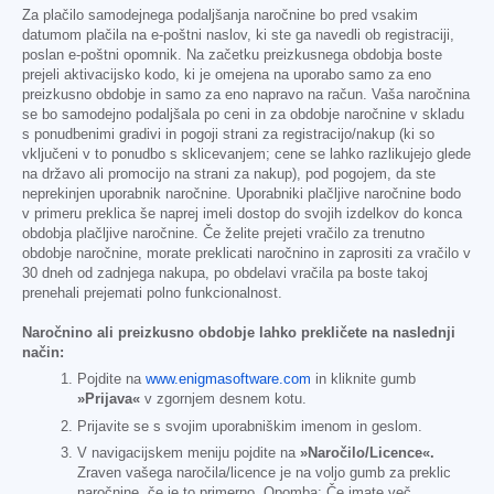
Za plačilo samodejnega podaljšanja naročnine bo pred vsakim
datumom plačila na e-poštni naslov, ki ste ga navedli ob registraciji,
poslan e-poštni opomnik. Na začetku preizkusnega obdobja boste
prejeli aktivacijsko kodo, ki je omejena na uporabo samo za eno
preizkusno obdobje in samo za eno napravo na račun. Vaša naročnina
se bo samodejno podaljšala po ceni in za obdobje naročnine v skladu
s ponudbenimi gradivi in pogoji strani za registracijo/nakup (ki so
vključeni v to ponudbo s sklicevanjem; cene se lahko razlikujejo glede
na državo ali promocijo na strani za nakup), pod pogojem, da ste
neprekinjen uporabnik naročnine. Uporabniki plačljive naročnine bodo
v primeru preklica še naprej imeli dostop do svojih izdelkov do konca
obdobja plačljive naročnine. Če želite prejeti vračilo za trenutno
obdobje naročnine, morate preklicati naročnino in zaprositi za vračilo v
30 dneh od zadnjega nakupa, po obdelavi vračila pa boste takoj
prenehali prejemati polno funkcionalnost.
Naročnino ali preizkusno obdobje lahko prekličete na naslednji
način:
Pojdite na
www.enigmasoftware.com
in kliknite gumb
»Prijava«
v zgornjem desnem kotu.
Prijavite se s svojim uporabniškim imenom in geslom.
V navigacijskem meniju pojdite na
»Naročilo/Licence«.
Zraven vašega naročila/licence je na voljo gumb za preklic
naročnine, če je to primerno. Opomba: Če imate več