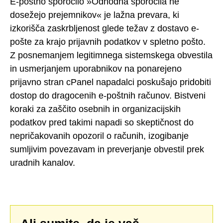
E-poštno sporočilo »Odhodna sporočila ne
dosežejo prejemnikov« je lažna prevara, ki
izkorišča zaskrbljenost glede težav z dostavo e-
pošte za krajo prijavnih podatkov v spletno pošto.
Z posnemanjem legitimnega sistemskega obvestila
in usmerjanjem uporabnikov na ponarejeno
prijavno stran cPanel napadalci poskušajo pridobiti
dostop do dragocenih e-poštnih računov. Bistveni
koraki za zaščito osebnih in organizacijskih
podatkov pred takimi napadi so skeptičnost do
nepričakovanih opozoril o računih, izogibanje
sumljivim povezavam in preverjanje obvestil prek
uradnih kanalov.