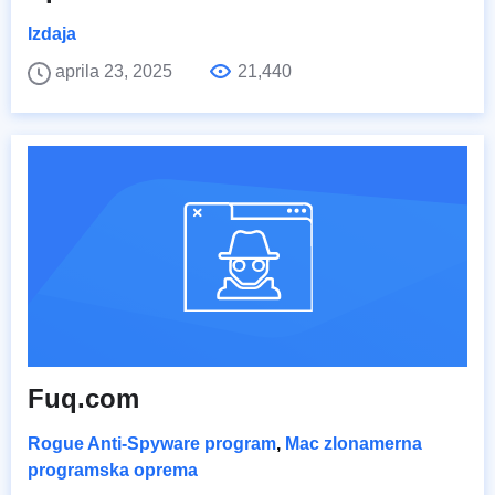
Izdaja
aprila 23, 2025
21,440
Fuq.com
Rogue Anti-Spyware program
,
Mac zlonamerna
programska oprema