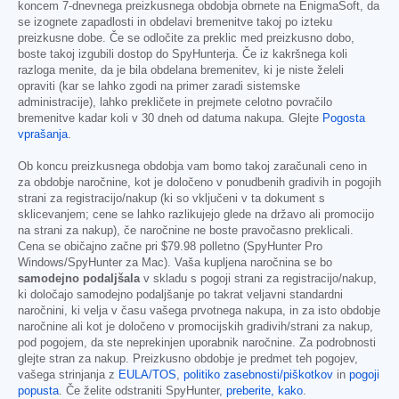
koncem 7-dnevnega preizkusnega obdobja obrnete na EnigmaSoft, da
se izognete zapadlosti in obdelavi bremenitve takoj po izteku
preizkusne dobe. Če se odločite za preklic med preizkusno dobo,
boste takoj izgubili dostop do SpyHunterja. Če iz kakršnega koli
razloga menite, da je bila obdelana bremenitev, ki je niste želeli
opraviti (kar se lahko zgodi na primer zaradi sistemske
administracije), lahko prekličete in prejmete celotno povračilo
bremenitve kadar koli v 30 dneh od datuma nakupa. Glejte
Pogosta
vprašanja
.
Ob koncu preizkusnega obdobja vam bomo takoj zaračunali ceno in
za obdobje naročnine, kot je določeno v ponudbenih gradivih in pogojih
strani za registracijo/nakup (ki so vključeni v ta dokument s
sklicevanjem; cene se lahko razlikujejo glede na državo ali promocijo
na strani za nakup), če naročnine ne boste pravočasno preklicali.
Cena se običajno začne pri
$79.98
polletno (SpyHunter Pro
Windows/SpyHunter za Mac). Vaša kupljena naročnina se bo
samodejno podaljšala
v skladu s pogoji strani za registracijo/nakup,
ki določajo samodejno podaljšanje po takrat veljavni standardni
naročnini, ki velja v času vašega prvotnega nakupa, in za isto obdobje
naročnine ali kot je določeno v promocijskih gradivih/strani za nakup,
pod pogojem, da ste neprekinjen uporabnik naročnine. Za podrobnosti
glejte stran za nakup. Preizkusno obdobje je predmet teh pogojev,
vašega strinjanja z
EULA/TOS
,
politiko zasebnosti/piškotkov
in
pogoji
popusta
. Če želite odstraniti SpyHunter,
preberite, kako
.