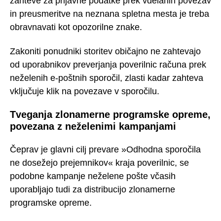
zahteve za prijavne podatke prek vdelanih povezav
in preusmeritve na neznana spletna mesta je treba
obravnavati kot opozorilne znake.
Zakoniti ponudniki storitev običajno ne zahtevajo
od uporabnikov preverjanja poverilnic računa prek
neželenih e-poštnih sporočil, zlasti kadar zahteva
vključuje klik na povezave v sporočilu.
Tveganja zlonamerne programske opreme,
povezana z neželenimi kampanjami
Čeprav je glavni cilj prevare »Odhodna sporočila
ne dosežejo prejemnikov« kraja poverilnic, se
podobne kampanje neželene pošte včasih
uporabljajo tudi za distribucijo zlonamerne
programske opreme.