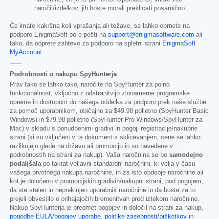
naročil/izdelkov, jih boste morali preklicati posamično.
Če imate kakršna koli vprašanja ali težave, se lahko obrnete na
podporo EnigmaSoft po e-pošti na
support@enigmasoftware.com
ali
tako, da odprete zahtevo za podporo na spletni strani
EnigmaSoft
MyAccount
.
------
Podrobnosti o nakupu SpyHunterja
Prav tako se lahko takoj naročite na SpyHunter za polno
funkcionalnost, vključno z odstranitvijo zlonamerne programske
opreme in dostopom do našega oddelka za podporo prek naše službe
za pomoč uporabnikom, običajno za
$49.98
polletno (SpyHunter Basic
Windows) in
$79.98
polletno (SpyHunter Pro Windows/SpyHunter za
Mac) v skladu s ponudbenimi gradivi in pogoji registracije/nakupne
strani (ki so vključeni v ta dokument s sklicevanjem; cene se lahko
razlikujejo glede na državo ali promocijo in so navedene v
podrobnostih na strani za nakup). Vaša naročnina se bo
samodejno
podaljšala
po takrat veljavni standardni naročnini, ki velja v času
vašega prvotnega nakupa naročnine, in za isto obdobje naročnine ali
kot je določeno v promocijskih gradivih/nakupni strani, pod pogojem,
da ste stalen in neprekinjen uporabnik naročnine in da boste za to
prejeli obvestilo o prihajajočih bremenitvah pred iztekom naročnine.
Nakup SpyHunterja je predmet pogojev in določil na strani za nakup,
pogodbe EULA/pogojev uporabe
,
politike zasebnosti/piškotkov
in