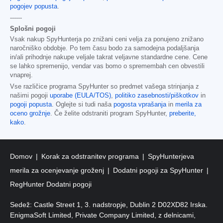
pogojev popusta
.
------
Splošni pogoji
Vsak nakup SpyHunterja po znižani ceni velja za ponujeno znižano
naročniško obdobje. Po tem času bodo za samodejna podaljšanja
in/ali prihodnje nakupe veljale takrat veljavne standardne cene. Cene
se lahko spremenijo, vendar vas bomo o spremembah cen obvestili
vnaprej.
Vse različice programa SpyHunter so predmet vašega strinjanja z
našimi pogoji
uporabe (EULA/TOS)
,
politiko zasebnosti/piškotkov
in
pogoji popusta
. Oglejte si tudi naša
pogosta vprašanja
in
merila za
oceno grožnje
. Če želite odstraniti program SpyHunter,
preberite,
kako
.
Domov
Korak za odstranitev programa
SpyHunterjeva
merila za ocenjevanje groženj
Dodatni pogoji za SpyHunter
RegHunter Dodatni pogoji
Sedež: Castle Street 1, 3. nadstropje, Dublin 2 D02XD82 Irska.
EnigmaSoft Limited, Private Company Limited, z delnicami,