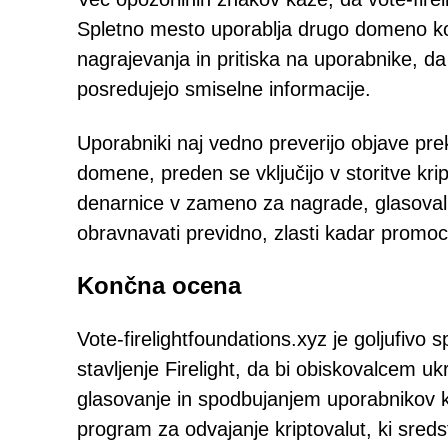
Spletno mesto uporablja drugo domeno ko
nagrajevanja in pritiska na uporabnike, d
posredujejo smiselne informacije.
Uporabniki naj vedno preverijo objave pre
domene, preden se vključijo v storitve kri
denarnice v zameno za nagrade, glasovalne
obravnavati previdno, zlasti kadar promoci
Končna ocena
Vote-firelightfoundations.xyz je goljufivo 
stavljenje Firelight, da bi obiskovalcem 
glasovanje in spodbujanjem uporabnikov k
program za odvajanje kriptovalut, ki sreds