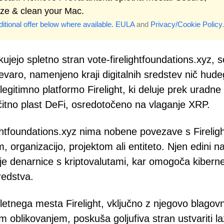
ize & clean your Mac.
itional offer below where available.
EULA
and
Privacy/Cookie Policy
.
kujejo spletno stran vote-firelightfoundations.xyz, s
prevaro, namenjeno kraji digitalnih sredstev nič hud
egitimno platformo Firelight, ki deluje prek uradne
ščitno plast DeFi, osredotočeno na vlaganje XRP.
lightfoundations.xyz nima nobene povezave s Fireli
m, organizacijo, projektom ali entiteto. Njen edini 
oje denarnice s kriptovalutami, kar omogoča kibern
redstva.
pletnega mesta Firelight, vključno z njegovo blagov
m oblikovanjem, poskuša goljufiva stran ustvariti l