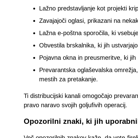
Lažno predstavljanje kot projekti kri
Zavajajoči oglasi, prikazani na nekak
Lažna e-poštna sporočila, ki vsebu
Obvestila brskalnika, ki jih ustvarja
Pojavna okna in preusmeritve, ki j
Prevarantska oglaševalska omrežja, k
mestih za pretakanje.
Ti distribucijski kanali omogočajo prevaran
pravo naravo svojih goljufivih operacij.
Opozorilni znaki, ki jih uporabni
Več opozorilnih znakov kaže, da vote-fireli