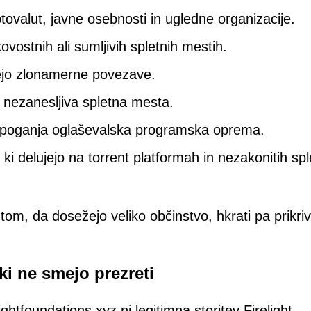
ptovalut, javne osebnosti in ugledne organizacije.
ovostnih ali sumljivih spletnih mestih.
jejo zlonamerne povezave.
jo nezanesljiva spletna mesta.
ih poganja oglaševalska programska oprema.
i delujejo na torrent platformah in nezakonitih spl
tom, da dosežejo veliko občinstvo, hkrati pa prikri
ki ne smejo prezreti
ghtfoundations.xyz ni legitimna storitev Firelight.