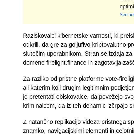
optim
See add
Raziskovalci kibernetske varnosti, ki preis
odkrili, da gre za goljufivo kriptovalutno 
slutečim uporabnikom. Stran se izdaja za l
domene firelight.finance in zagotavlja za
Za razliko od pristne platforme vote-fire
ali katerim koli drugim legitimnim podjetje
je pretentati obiskovalce, da povežejo sv
kriminalcem, da iz teh denarnic izčrpajo s
Z natančno replikacijo videza pristnega s
znamko, navigacijskimi elementi in celotni