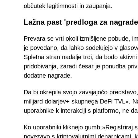
občutek legitimnosti in zaupanja.
Lažna past 'predloga za nagrade
Prevara se vrti okoli izmišljene pobude,
je povedano, da lahko sodelujejo v glasov
Spletna stran nadalje trdi, da bodo aktivn
pridobivanja, zaradi česar je ponudba pri
dodatne nagrade.
Da bi okrepila svojo zavajajočo predstavo, 
milijard dolarjev+ skupnega DeFi TVL«. Nam
uporabnike k interakciji s platformo, ne da 
Ko uporabniki kliknejo gumb »Registriraj s
povezavo s kriptovalutnimi denarnicami, ki