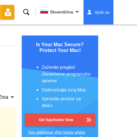
Iskanje
Slovenščina
Vpiši se
Is Your Mac Secure?
Protect Your Mac!
Zaženite pregled
zlonamerne programske
opreme
Optimizirajte svoj Mac
čina
Sprostite prostor na
disku
Get SpyHunter Now
See additional offer below where