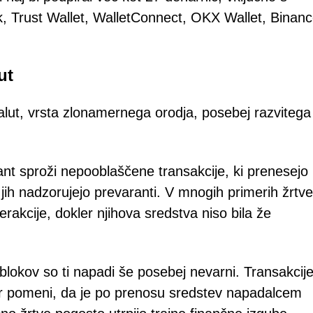
k, Trust Wallet, WalletConnect, OKX Wallet, Binan
ut
valut, vrsta zlonamernega orodja, posebej razvitega
nt sproži nepooblaščene transakcije, ki prenesejo
 jih nadzorujejo prevaranti. V mnogih primerih žrtve
akcije, dokler njihova sredstva niso bila že
blokov so ti napadi še posebej nevarni. Transakcije
ar pomeni, da je po prenosu sredstev napadalcem