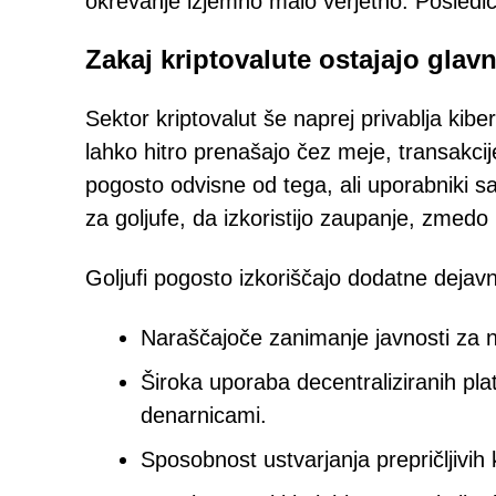
okrevanje izjemno malo verjetno. Posledič
Zakaj kriptovalute ostajajo glav
Sektor kriptovalut še naprej privablja kibe
lahko hitro prenašajo čez meje, transakcije
pogosto odvisne od tega, ali uporabniki sa
za goljufe, da izkoristijo zaupanje, zmed
Goljufi pogosto izkoriščajo dodatne dejavn
Naraščajoče zanimanje javnosti za n
Široka uporaba decentraliziranih pl
denarnicami.
Sposobnost ustvarjanja prepričljivih 