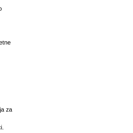
o
letne
ja za
i.