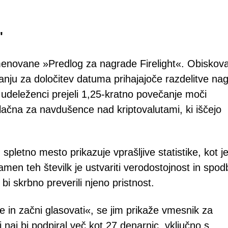
'
 imenovane »Predlog za nagrade Firelight«. Obiskov
anju za določitev datuma prihajajoče razdelitve na
i udeleženci prejeli 1,25-kratno povečanje moči
vlačna za navdušence nad kriptovalutami, ki iščejo
spletno mesto prikazuje vprašljive statistike, kot j
en teh številk je ustvariti verodostojnost in spodb
bi skrbno preverili njeno pristnost.
e in začni glasovati«, se jim prikaže vmesnik za
 naj bi podpiral več kot 27 denarnic, vključno s