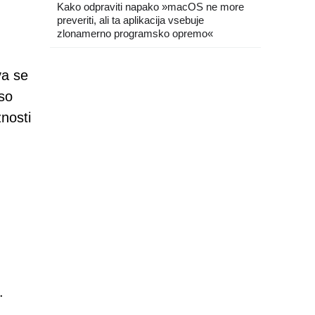
Kako odpraviti napako »macOS ne more
preveriti, ali ta aplikacija vsebuje
zlonamerno programsko opremo«
va se
 so
žnosti
.