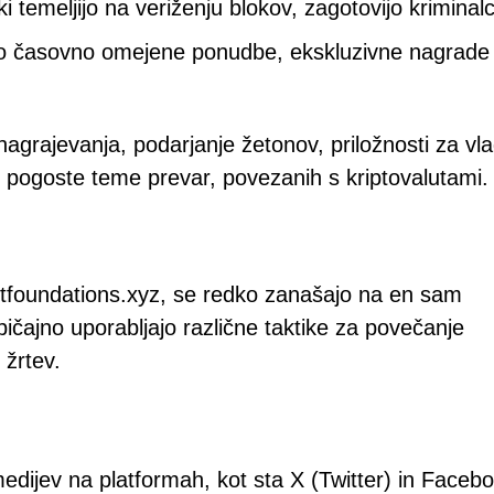
ki temeljijo na veriženju blokov, zagotovijo krimina
jo časovno omejene ponudbe, ekskluzivne nagrade 
agrajevanja, podarjanje žetonov, priložnosti za vl
li pogoste teme prevar, povezanih s kriptovalutami.
lightfoundations.xyz, se redko zanašajo na en sam
bičajno uporabljajo različne taktike za povečanje
 žrtev.
medijev na platformah, kot sta X (Twitter) in Faceb