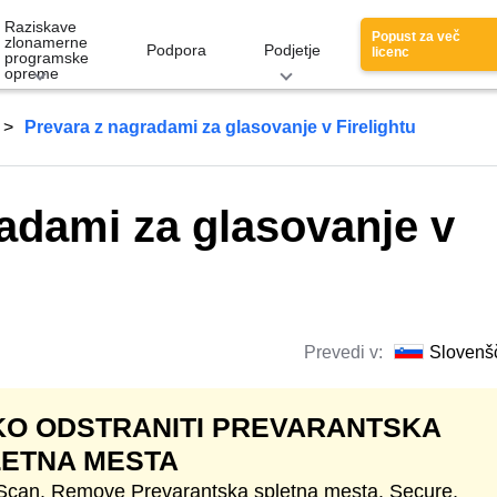
Raziskave
Popust za več
zlonamerne
Podpora
Podjetje
licenc
programske
opreme
Prevara z nagradami za glasovanje v Firelightu
adami za glasovanje v
Prevedi v:
Slovenš
O ODSTRANITI PREVARANTSKA
LETNA MESTA
 Scan. Remove Prevarantska spletna mesta. Secure,