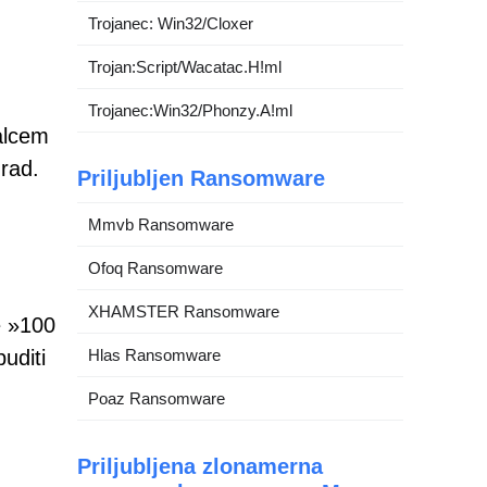
Trojanec: Win32/Cloxer
Trojan:Script/Wacatac.H!ml
Trojanec:Win32/Phonzy.A!ml
alcem
grad.
Priljubljen Ransomware
Mmvb Ransomware
Ofoq Ransomware
XHAMSTER Ransomware
e »100
uditi
Hlas Ransomware
Poaz Ransomware
Priljubljena zlonamerna