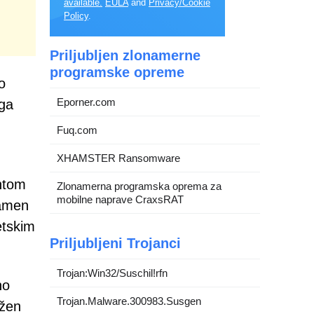
available.
EULA
and
Privacy/Cookie
Policy
.
Priljubljen zlonamerne
programske opreme
o
Eporner.com
ega
Fuq.com
XHAMSTER Ransomware
ghtom
Zlonamerna programska oprema za
mobilne naprave CraxsRAT
namen
etskim
Priljubljeni Trojanci
Trojan:Win32/Suschil!rfn
no
Trojan.Malware.300983.Susgen
ažen