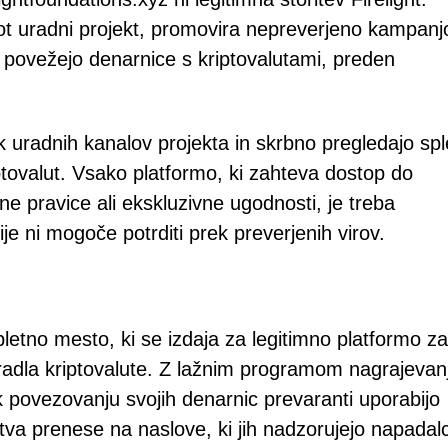
t uradni projekt, promovira nepreverjeno kampanj
a povežejo denarnice s kriptovalutami, preden
k uradnih kanalov projekta in skrbno pregledajo sp
ptovalut. Vsako platformo, ki zahteva dostop do
 pravice ali ekskluzivne ugodnosti, je treba
je ni mogoče potrditi prek preverjenih virov.
spletno mesto, ki se izdaja za legitimno platformo za
ukradla kriptovalute. Z lažnim programom nagrajevan
 povezovanju svojih denarnic prevaranti uporabijo
tva prenese na naslove, ki jih nadzorujejo napadalc