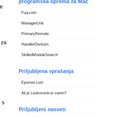
programska oprema za Mac
ce
Fuq.com
ManagerUnit
PrimaryRemote
 za
HandlerDivision
SkilledModuleSearch
Priljubljena vprašanja
Eporner.com
Ali je Lookmovie.io varen?
 s
Priljubljeni nasveti