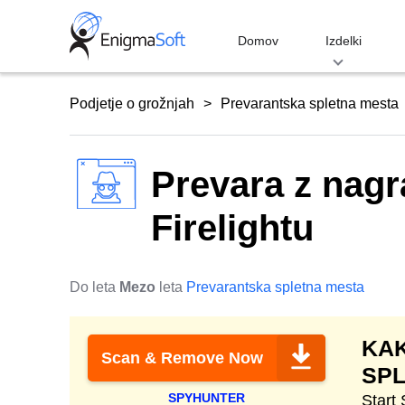
Skip
to
Domov
Izdelki
content
Podjetje o grožnjah
Prevarantska spletna mesta
Prevara z nagr
Firelightu
Do leta
Mezo
leta
Prevarantska spletna mesta
KAK
Scan & Remove Now
SP
SPYHUNTER
Start