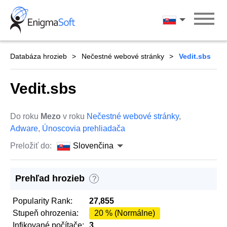
Skip
to
Slovenčina
content
Databáza hrozieb
Nečestné webové stránky
Vedit.sbs
Vedit.sbs
Do roku
Mezo
v roku
Nečestné webové stránky
,
Adware
,
Únoscovia prehliadača
Preložiť do:
Slovenčina
Prehľad hrozieb
?
Popularity Rank:
27,855
Stupeň ohrozenia:
20 % (Normálne)
Infikované počítače:
3