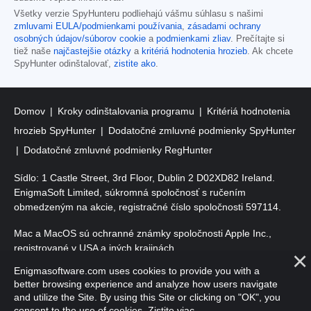
Všetky verzie SpyHunteru podliehajú vášmu súhlasu s našimi
zmluvami EULA/podmienkami používania
,
zásadami ochrany
osobných údajov/súborov cookie
a
podmienkami zliav
. Prečítajte si
tiež naše
najčastejšie otázky
a
kritériá hodnotenia hrozieb
. Ak chcete
SpyHunter odinštalovať,
zistite ako
.
Domov
Kroky odinštalovania programu
Kritériá hodnotenia
hrozieb SpyHunter
Dodatočné zmluvné podmienky SpyHunter
Dodatočné zmluvné podmienky RegHunter
Sídlo: 1 Castle Street, 3rd Floor, Dublin 2 D02XD82 Ireland.
EnigmaSoft Limited, súkromná spoločnosť s ručením
obmedzeným na akcie, registračné číslo spoločnosti 597114.
Mac a MacOS sú ochranné známky spoločnosti Apple Inc.,
registrované v USA a iných krajinách.
Enigmasoftware.com uses cookies to provide you with a
Copyright 2016-
2026
. EnigmaSoft Ltd. Všetky práva vyhradené.
better browsing experience and analyze how users navigate
and utilize the Site. By using this Site or clicking on "OK", you
consent to the use of cookies.
Zistite viac
.