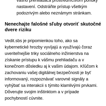
vášho prehliadača prostredníctvom ponuky
nastavení. Odstráňte prístup všetkým
podozrivým alebo neznámym stránkam.
Nenechajte falošné sľuby otvoriť skutočné
dvere riziku
Vedit.sbs je pripomienkou toho, ako sa
kybernetické hrozby vyvíjajú a využívajú čoraz
uveriteľnejšie triky sociálneho inžinierstva na
získanie prístupu k vášmu prehliadaču a v
konečnom dôsledku aj k vašim údajom. Kľúčom k
zachovaniu vašej digitálnej bezpečnosti je byť
informovaný, rozpoznávať varovné signály a
vyhýbať sa interakcii s týmito klamlivými prvkami.
Dôverujte svojim inštinktom a v prípade
pochybností cúvnite.