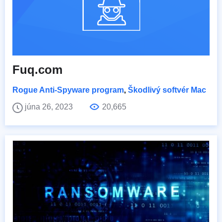
Fuq.com
Rogue Anti-Spyware program
,
Škodlivý softvér Mac
júna 26, 2023
20,665