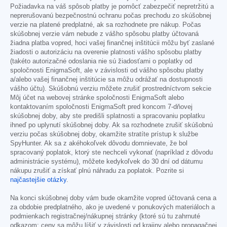
Požiadavka na váš spôsob platby je pomôcť zabezpečiť nepretržitú a
neprerušovanú bezpečnostnú ochranu počas prechodu zo skúšobnej
verzie na platené predplatné, ak sa rozhodnete pre nákup. Počas
skúšobnej verzie vám nebude z vášho spôsobu platby účtovaná
žiadna platba vopred, hoci vašej finančnej inštitúcii môžu byť zaslané
žiadosti o autorizáciu na overenie platnosti vášho spôsobu platby
(takéto autorizačné odoslania nie sú žiadosťami o poplatky od
spoločnosti EnigmaSoft, ale v závislosti od vášho spôsobu platby
a/alebo vašej finančnej inštitúcie sa môžu odrážať na dostupnosti
vášho účtu). Skúšobnú verziu môžete zrušiť prostredníctvom sekcie
Môj účet na webovej stránke spoločnosti EnigmaSoft alebo
kontaktovaním spoločnosti EnigmaSoft pred koncom 7-dňovej
skúšobnej doby, aby ste predišli splatnosti a spracovaniu poplatku
ihneď po uplynutí skúšobnej doby. Ak sa rozhodnete zrušiť skúšobnú
verziu počas skúšobnej doby, okamžite stratíte prístup k službe
SpyHunter. Ak sa z akéhokoľvek dôvodu domnievate, že bol
spracovaný poplatok, ktorý ste nechceli vykonať (napríklad z dôvodu
administrácie systému), môžete kedykoľvek do 30 dní od dátumu
nákupu zrušiť a získať plnú náhradu za poplatok. Pozrite si
najčastejšie otázky
.
Na konci skúšobnej doby vám bude okamžite vopred účtovaná cena a
za obdobie predplatného, ako je uvedené v ponukových materiáloch a
podmienkach registračnej/nákupnej stránky (ktoré sú tu zahrnuté
odkazom; ceny sa môžu líšiť v závislosti od krajiny alebo propagačnej