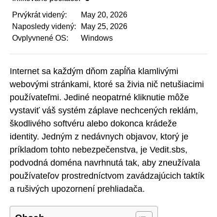
Prvýkrát videný:
May 20, 2026
Naposledy videný:
May 25, 2026
Ovplyvnené OS:
Windows
Internet sa každým dňom zapĺňa klamlivými
webovými stránkami, ktoré sa živia nič netušiacimi
používateľmi. Jediné neopatrné kliknutie môže
vystaviť váš systém záplave nechcených reklám,
škodlivého softvéru alebo dokonca krádeže
identity. Jedným z nedávnych objavov, ktorý je
príkladom tohto nebezpečenstva, je Vedit.sbs,
podvodná doména navrhnutá tak, aby zneužívala
používateľov prostredníctvom zavádzajúcich taktík
a rušivých upozornení prehliadača.