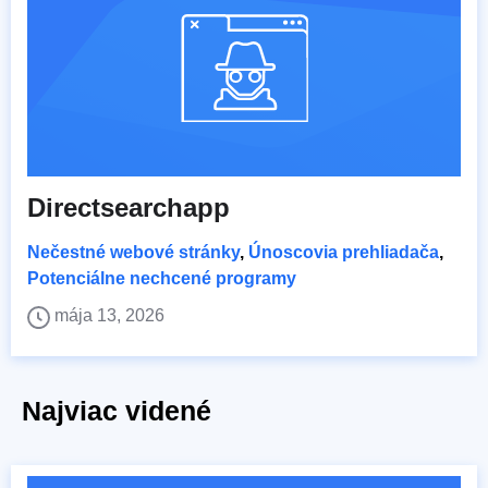
Directsearchapp
Nečestné webové stránky
,
Únoscovia prehliadača
,
Potenciálne nechcené programy
mája 13, 2026
Najviac videné