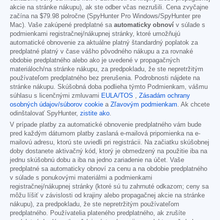
akcie na stránke nákupu), ak ste odber včas nezrušili. Cena zvyčajne
začína na
$79.98
polročne (SpyHunter Pro Windows/SpyHunter pre
Mac). Vaše zakúpené predplatné sa
automaticky obnoví
v súlade s
podmienkami registračnej/nákupnej stránky, ktoré umožňujú
automatické obnovenie za aktuálne platný štandardný poplatok za
predplatné platný v čase vášho pôvodného nákupu a za rovnaké
obdobie predplatného alebo ako je uvedené v propagačných
materiáloch/na stránke nákupu, za predpokladu, že ste nepretržitým
používateľom predplatného bez prerušenia. Podrobnosti nájdete na
stránke nákupu. Skúšobná doba podlieha týmto Podmienkam, vášmu
súhlasu s licenčnými zmluvami
EULA/TOS
,
Zásadám ochrany
osobných údajov/súborov cookie
a
Zľavovým podmienkam
. Ak chcete
odinštalovať SpyHunter,
zistite ako
.
V prípade platby za automatické obnovenie predplatného vám bude
pred každým dátumom platby zaslaná e-mailová pripomienka na e-
mailovú adresu, ktorú ste uviedli pri registrácii. Na začiatku skúšobnej
doby dostanete aktivačný kód, ktorý je obmedzený na použitie iba na
jednu skúšobnú dobu a iba na jedno zariadenie na účet. Vaše
predplatné sa automaticky obnoví za cenu a na obdobie predplatného
v súlade s ponukovými materiálmi a podmienkami
registračnej/nákupnej stránky (ktoré sú tu zahrnuté odkazom; ceny sa
môžu líšiť v závislosti od krajiny alebo propagačnej akcie na stránke
nákupu), za predpokladu, že ste nepretržitým používateľom
predplatného. Používatelia plateného predplatného, ak zrušíte