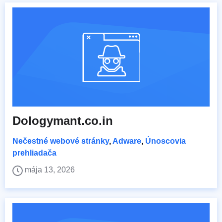
Dologymant.co.in
Nečestné webové stránky
,
Adware
,
Únoscovia
prehliadača
mája 13, 2026