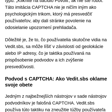
typu: „Kliknite na tlačidlo Povoliť, ak nie ste robot.“
Táto imitácia CAPTCHA nie je ničím iným ako
psychologickým trikom, ktorý má presvedčiť
používateľov, aby dali stránke povolenie na
odosielanie upozornení prehliadača.
Dôležité je, že to, čo používatelia skutočne vidia na
Vedit.sbs, sa môže líšiť v závislosti od geolokácie
alebo IP adresy, čo je taktika používaná na
prispôsobenie podvodov a ich zvýšenie
presvedčivosti.
Podvod s CAPTCHA: Ako Vedit.sbs oklame
svoje obete
Jedným z najbežnejších nástrojov v sade nástrojov
podvodníkov je falošná CAPTCHA. Vedit.sbs
používa túto taktiku na zneužitie túžby používateľa