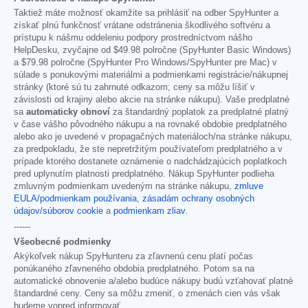
Taktiež máte možnosť okamžite sa prihlásiť na odber SpyHunter a
získať plnú funkčnosť vrátane odstránenia škodlivého softvéru a
prístupu k nášmu oddeleniu podpory prostredníctvom nášho
HelpDesku, zvyčajne od
$49.98
polročne (SpyHunter Basic Windows)
a
$79.98
polročne (SpyHunter Pro Windows/SpyHunter pre Mac) v
súlade s ponukovými materiálmi a podmienkami registrácie/nákupnej
stránky (ktoré sú tu zahrnuté odkazom; ceny sa môžu líšiť v
závislosti od krajiny alebo akcie na stránke nákupu). Vaše predplatné
sa
automaticky obnoví
za štandardný poplatok za predplatné platný
v čase vášho pôvodného nákupu a na rovnaké obdobie predplatného
alebo ako je uvedené v propagačných materiáloch/na stránke nákupu,
za predpokladu, že ste nepretržitým používateľom predplatného a v
prípade ktorého dostanete oznámenie o nadchádzajúcich poplatkoch
pred uplynutím platnosti predplatného. Nákup SpyHunter podlieha
zmluvným podmienkam uvedeným na stránke nákupu,
zmluve
EULA/podmienkam používania
,
zásadám ochrany osobných
údajov/súborov cookie
a
podmienkam zliav
.
------
Všeobecné podmienky
Akýkoľvek nákup SpyHunteru za zľavnenú cenu platí počas
ponúkaného zľavneného obdobia predplatného. Potom sa na
automatické obnovenie a/alebo budúce nákupy budú vzťahovať platné
štandardné ceny. Ceny sa môžu zmeniť, o zmenách cien vás však
budeme vopred informovať.