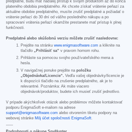
predplatné, budú mať naďalej prístup k svojim produktom až do konca
plateného obdobia predplatného. Ak chcete získať vrátenie peňazí za
aktuálne obdobie predplatného, musíte zrušiť predplatné a požiadať o
vrátenie peňazí do 30 dní od vášho posledného nákupu a po
spracovaní vrátenia peňazí okamžite prestanete mať prístup k plnej
funkčnosti.
Predplatné alebo skúšobnú verziu môžete zrušiť nasledovne:
Prejdite na stránku
www.enigmasoftware.com
a kliknite na
tlačidlo
„Prihlásiť sa“
v pravom hornom rohu.
Prihláste sa pomocou svojho používateľského mena a
hesla.
V navigačnej ponuke prejdite na
položku
„Objednávka/Licencie“.
Vedľa vašej objednávky/licencie je
k dispozícii tlačidlo na zrušenie predplatného, ak je to
relevantné. Poznámka: Ak máte viacero
objednávok/produktov, budete ich musieť zrušiť jednotlivo.
V prípade akýchkoľvek otázok alebo problémov môžete kontaktovať
podporu EnigmaSoft e-mailom na adrese
support@enigmasoftware.com
alebo otvorením tiketu podpory na
webovej stránke
Môj účet spoločnosti EnigmaSoft
.
------
Podrobnosti o nákupe SpyHunter