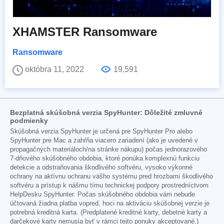
XHAMSTER Ransomware
Ransomware
októbra 11, 2022
19,591
Bezplatná skúšobná verzia SpyHunter: Dôležité zmluvné
podmienky
Skúšobná verzia SpyHunter je určená pre SpyHunter Pro alebo
SpyHunter pre Mac a zahŕňa viacero zariadení (ako je uvedené v
propagačných materiáloch/na stránke nákupu) počas jednorazového
7-dňového skúšobného obdobia, ktoré ponúka komplexnú funkciu
detekcie a odstraňovania škodlivého softvéru, vysoko výkonné
ochrany na aktívnu ochranu vášho systému pred hrozbami škodlivého
softvéru a prístup k nášmu tímu technickej podpory prostredníctvom
HelpDesku SpyHunter. Počas skúšobného obdobia vám nebude
účtovaná žiadna platba vopred, hoci na aktiváciu skúšobnej verzie je
potrebná kreditná karta. (Predplatené kreditné karty, debetné karty a
darčekové karty nemusia byť v rámci tejto ponuky akceptované.)