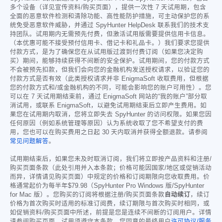
多个设备（详见宣传资料/购买页面），提供一次性 7 天试用期，包含
全面的恶意软件检测和清除功能、高性能防护措施，可主动保护您的系
统免受恶意软件威胁，并通过 SpyHunter HelpDesk 联系我们的技术支
持团队。试用期内无需预先付费，但激活试用版需要提供信用卡信息。
（本优惠可能不接受预付信用卡、借记卡和礼品卡。）我们要求您提供
付款方式，是为了确保您在从试用版过渡到付费订阅（如果您决定购
买）期间，能够持续获得不间断的安全保护。试用期间，您的付款方式
不会被预先扣款，但我们会向您的金融机构发送授权请求，以验证您的
付款方式是否有效（此类授权请求并非 EnigmaSoft 收取费用，但根据
您的付款方式和/或金融机构的不同，可能会影响您的账户可用性）。您
可以在 7 天试用期结束前，通过 EnigmaSoft 网站的“我的账户”部分取
消试用，或联系 EnigmaSoft，以避免试用期结束后立即产生费用。如
果您在试用期内取消，您将立即失去 SpyHunter 的访问权限。如果您因
任何原因（例如系统管理等原因）认为系统收取了您不希望支付的费
用，您也可以在购买费用之日起 30 天内取消并获得全额退款。请参阅
常见问题解答
。
试用期结束后，如果您未及时取消订阅，我们将立即按产品资料和注册/
购买页面条款（此处引用并入本条款；价格可能因国家/地区或促销活动
而异，详情请见购买页面）中规定的价格和订阅期限向您收取费用。价
格通常起价为每半年
$79.98
（SpyHunter Pro Windows 版/SpyHunter
for Mac 版）。您购买的订阅将根据注册/购买页面条款
自动续订
，续订
价格为首次购买时适用的标准订阅费，续订期限与首次购买时相同，或
如促销资料/购买页面中所述，前提是您是连续不间断的订阅用户。详情
请参阅购买页面。试用须遵守本条款、您同意的最终用户
许可协议/服务