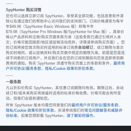
------
SpyHunter 购买详情
您也可以选择立即订阅 SpyHunter，享受其全部功能，包括恶意软件清
除以及通过我们的帮助中心访问我们的支持部门。订阅价格通常为每半
年
$49.98
（SpyHunter Basic Windows 版）和每半年
$79.98
（SpyHunter Pro Windows 版/SpyHunter for Mac 版），具体价
格以产品资料和注册/购买页面条款为准（这些条款已通过引用并入本
文；价格可能因国家/地区或促销活动而异，详情请参阅购买页面）。您
的订阅将按您首次购买时适用的标准订阅费
自动续订
，续订期限与首次
购买时相同，或以促销资料/购买页面中规定的期限为准。前提是您是连
续不间断的订阅用户，并且我们会在您的订阅到期前向您发送即将到期
费用的通知。购买 SpyHunter 须遵守购买页面上的条款和条件、
最终用
户许可协议/服务条款
、
隐私/Cookie 政策
和
折扣条款
。
------
一般条款
凡以折扣价购买 SpyHunter，其优惠订阅期限均有效。期限过后，自动
续订和/或未来购买将按届时适用的标准价格收费。价格可能会有所变
动，但我们会提前通知您。
所有 SpyHunter 版本均需您同意我们的
最终用户许可协议/服务条款
、
隐私/Cookie 政策
和
折扣条款
。另请参阅我们的
常见问题解答
和
威胁评
估标准
。如果您想卸载 SpyHunter，
请了解如何操作
。