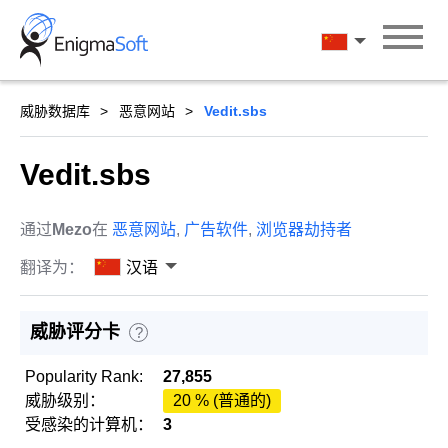
Skip
to
汉语
content
威胁数据库
恶意网站
Vedit.sbs
Vedit.sbs
通过
Mezo
在
恶意网站
,
广告软件
,
浏览器劫持者
翻译为：
汉语
威胁评分卡
?
Popularity Rank:
27,855
威胁级别：
20 % (普通的)
受感染的计算机：
3