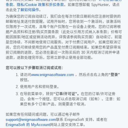
条款
、
隐私/Cookie 政策
和
折扣条款
。如果您想卸载 SpyHunter，请点
击此处
了解如何操作
。
为确保您的订阅自动续订，我们会在每次付款日期前向您注册时提供的
邮箱地址发送付款提醒。试用开始时，您将收到一个激活码，该激活码
仅限用于一次试用，且每个账户仅限在一台设备上使用。您的订阅将根
据产品资料和注册/购买页面条款（此处以引用方式纳入本条款；价格可
能因国家/地区或促销活动而异，详情请参阅购买页面）自动续订，前提
是您持续、不间断地使用订阅服务。对于付费订阅用户，如果您取消订
阅，您仍可继续使用您的产品直至付费订阅期结束。如果您希望获得当
前订阅期的退款，您必须在最近一次购买后的 30 天内取消订阅并申请
退款，退款处理完毕后，您将立即停止使用全部功能。
您可以按以下步骤取消订阅或试用：
请访问
www.enigmasoftware.com
，然后点击右上角的
“登录”
按钮。
使用用户名和密码登录。
在导航菜单中，转到
“订单/许可证”。
在您的订单/许可证旁
边，会有一个按钮，您可以点击取消订阅（如有）。注意：如
果您有多个订单/产品，则需要逐个取消。
如果您有任何疑问或问题，可以通过电子邮件
support@enigmasoftware.com
联系 EnigmaSoft 支持，或者在
EnigmaSoft 的 MyAccount
网站上提交支持工单。