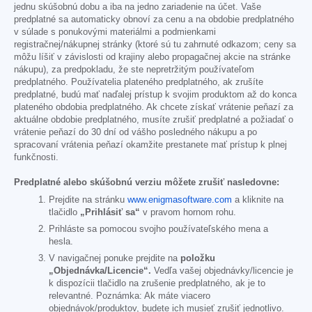
jednu skúšobnú dobu a iba na jedno zariadenie na účet. Vaše
predplatné sa automaticky obnoví za cenu a na obdobie predplatného
v súlade s ponukovými materiálmi a podmienkami
registračnej/nákupnej stránky (ktoré sú tu zahrnuté odkazom; ceny sa
môžu líšiť v závislosti od krajiny alebo propagačnej akcie na stránke
nákupu), za predpokladu, že ste nepretržitým používateľom
predplatného. Používatelia plateného predplatného, ak zrušíte
predplatné, budú mať naďalej prístup k svojim produktom až do konca
plateného obdobia predplatného. Ak chcete získať vrátenie peňazí za
aktuálne obdobie predplatného, musíte zrušiť predplatné a požiadať o
vrátenie peňazí do 30 dní od vášho posledného nákupu a po
spracovaní vrátenia peňazí okamžite prestanete mať prístup k plnej
funkčnosti.
Predplatné alebo skúšobnú verziu môžete zrušiť nasledovne:
Prejdite na stránku
www.enigmasoftware.com
a kliknite na
tlačidlo
„Prihlásiť sa“
v pravom hornom rohu.
Prihláste sa pomocou svojho používateľského mena a
hesla.
V navigačnej ponuke prejdite na
položku
„Objednávka/Licencie“.
Vedľa vašej objednávky/licencie je
k dispozícii tlačidlo na zrušenie predplatného, ak je to
relevantné. Poznámka: Ak máte viacero
objednávok/produktov, budete ich musieť zrušiť jednotlivo.