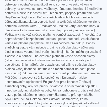
7-dňového skúšobného obdobia, ktoré ponúka komplexnú funkciu
detekcie a odstraňovania škodlivého softvéru, vysoko výkonné
ochrany na aktívnu ochranu vášho systému pred hrozbami škodlivého
softvéru a prístup k nášmu tímu technickej podpory prostredníctvom
HelpDesku SpyHunter. Počas skúšobného obdobia vám nebude
účtovaná žiadna platba vopred, hoci na aktiváciu skúšobnej verzie je
potrebná kreditná karta. (Predplatené kreditné karty, debetné karty a
darčekové karty nemusia byť v rámci tejto ponuky akceptované.)
Požiadavka na váš spôsob platby je pomôcť zabezpečiť nepretržitú a
neprerušovanú bezpečnostnú ochranu počas prechodu zo skúšobnej
verzie na platené predplatné, ak sa rozhodnete pre nákup. Počas
skúšobnej verzie vám nebude z vášho spôsobu platby účtovaná
žiadna platba vopred, hoci vašej finančnej inštitúcii môžu byť zaslané
žiadosti o autorizáciu na overenie platnosti vášho spôsobu platby
(takéto autorizačné odoslania nie sú žiadosťami o poplatky od
spoločnosti EnigmaSoft, ale v závislosti od vášho spôsobu platby
a/alebo vašej finančnej inštitúcie sa môžu odrážať na dostupnosti
vášho účtu). Skúšobnú verziu môžete zrušiť prostredníctvom sekcie
Môj účet na webovej stránke spoločnosti EnigmaSoft alebo
kontaktovaním spoločnosti EnigmaSoft pred koncom 7-dňovej
skúšobnej doby, aby ste predišli splatnosti a spracovaniu poplatku
ihneď po uplynutí skúšobnej doby. Ak sa rozhodnete zrušiť skúšobnú
verziu počas skúšobnej doby, okamžite stratíte prístup k službe
SpyHunter. Ak sa z akéhokoľvek dôvodu domnievate, že bol
spracovaný poplatok, ktorý ste nechceli vykonať (napríklad z dôvodu