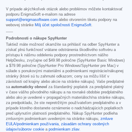
V prípade akýchkoľvek otázok alebo problémov môžete kontaktovať
podporu EnigmaSoft e-mailom na adrese
support@enigmasoftware.com
alebo otvorením tiketu podpory na
webovej stránke
Môj účet spoločnosti EnigmaSoft
.
------
Podrobnosti o nákupe SpyHunter
Taktiež máte možnosť okamžite sa prihlásiť na odber SpyHunter a
získať plnú funkčnosť vrátane odstránenia škodlivého softvéru a
prístupu k nášmu oddeleniu podpory prostredníctvom nášho
HelpDesku, zvyčajne od
$49.98
polročne (SpyHunter Basic Windows)
a
$79.98
polročne (SpyHunter Pro Windows/SpyHunter pre Mac) v
súlade s ponukovými materiálmi a podmienkami registrácie/nákupnej
stránky (ktoré sú tu zahrnuté odkazom; ceny sa môžu líšiť v
závislosti od krajiny alebo akcie na stránke nákupu). Vaše predplatné
sa
automaticky obnoví
za štandardný poplatok za predplatné platný
v čase vášho pôvodného nákupu a na rovnaké obdobie predplatného
alebo ako je uvedené v propagačných materiáloch/na stránke nákupu,
za predpokladu, že ste nepretržitým používateľom predplatného a v
prípade ktorého dostanete oznámenie o nadchádzajúcich poplatkoch
pred uplynutím platnosti predplatného. Nákup SpyHunter podlieha
zmluvným podmienkam uvedeným na stránke nákupu,
zmluve
EULA/podmienkam používania
,
zásadám ochrany osobných
údajov/súborov cookie
a
podmienkam zliav
.