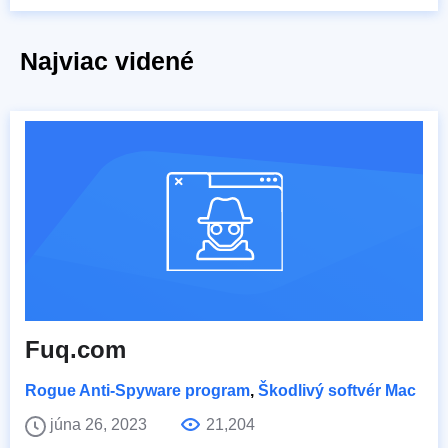
Najviac videné
Fuq.com
Rogue Anti-Spyware program
,
Škodlivý softvér Mac
júna 26, 2023
21,204