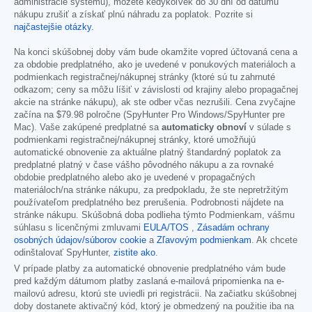
administrácie systému), môžete kedykoľvek do 30 dní od dátumu
nákupu zrušiť a získať plnú náhradu za poplatok. Pozrite si
najčastejšie otázky
.
Na konci skúšobnej doby vám bude okamžite vopred účtovaná cena a
za obdobie predplatného, ako je uvedené v ponukových materiáloch a
podmienkach registračnej/nákupnej stránky (ktoré sú tu zahrnuté
odkazom; ceny sa môžu líšiť v závislosti od krajiny alebo propagačnej
akcie na stránke nákupu), ak ste odber včas nezrušili. Cena zvyčajne
začína na
$79.98
polročne (SpyHunter Pro Windows/SpyHunter pre
Mac). Vaše zakúpené predplatné sa
automaticky obnoví
v súlade s
podmienkami registračnej/nákupnej stránky, ktoré umožňujú
automatické obnovenie za aktuálne platný štandardný poplatok za
predplatné platný v čase vášho pôvodného nákupu a za rovnaké
obdobie predplatného alebo ako je uvedené v propagačných
materiáloch/na stránke nákupu, za predpokladu, že ste nepretržitým
používateľom predplatného bez prerušenia. Podrobnosti nájdete na
stránke nákupu. Skúšobná doba podlieha týmto Podmienkam, vášmu
súhlasu s licenčnými zmluvami
EULA/TOS
,
Zásadám ochrany
osobných údajov/súborov cookie
a
Zľavovým podmienkam
. Ak chcete
odinštalovať SpyHunter,
zistite ako
.
V prípade platby za automatické obnovenie predplatného vám bude
pred každým dátumom platby zaslaná e-mailová pripomienka na e-
mailovú adresu, ktorú ste uviedli pri registrácii. Na začiatku skúšobnej
doby dostanete aktivačný kód, ktorý je obmedzený na použitie iba na