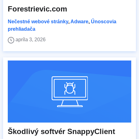
Forestrievic.com
Nečestné webové stránky
,
Adware
,
Únoscovia
prehliadača
apríla 3, 2026
Škodlivý softvér SnappyClient