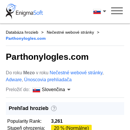
Skip
to
Slovenčina
content
Databáza hrozieb
Nečestné webové stránky
Parthonylogles.com
Parthonylogles.com
Do roku
Mezo
v roku
Nečestné webové stránky
,
Adware
,
Únoscovia prehliadača
Preložiť do:
Slovenčina
Prehľad hrozieb
?
Popularity Rank:
3,261
Stupeň ohrozenia:
20 % (Normálne)