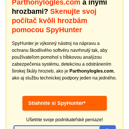
Parthonylogles.com
a inými
hrozbami?
Skenujte svoj
počítač kvôli hrozbám
pomocou SpyHunter
SpyHunter je výkonný nástroj na nápravu a
ochranu škodlivého softvéru navrhnutý tak, aby
používateľom pomohol s hĺbkovou analýzou
zabezpečenia systému, detekciou a odstránením
širokej škály hrozieb, ako je
Parthonylogles.com
,
ako aj službu technickej podpory jeden na jedného.
Stiahnite si SpyHunter*
Ušetrite svoje podnikateľské peniaze!