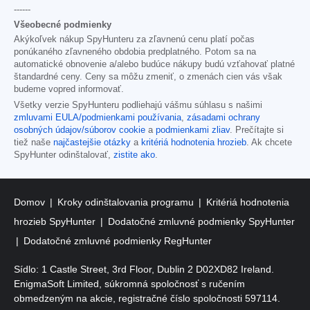
------
Všeobecné podmienky
Akýkoľvek nákup SpyHunteru za zľavnenú cenu platí počas
ponúkaného zľavneného obdobia predplatného. Potom sa na
automatické obnovenie a/alebo budúce nákupy budú vzťahovať platné
štandardné ceny. Ceny sa môžu zmeniť, o zmenách cien vás však
budeme vopred informovať.
Všetky verzie SpyHunteru podliehajú vášmu súhlasu s našimi
zmluvami EULA/podmienkami používania
,
zásadami ochrany
osobných údajov/súborov cookie
a
podmienkami zliav
. Prečítajte si
tiež naše
najčastejšie otázky
a
kritériá hodnotenia hrozieb
. Ak chcete
SpyHunter odinštalovať,
zistite ako
.
Domov
Kroky odinštalovania programu
Kritériá hodnotenia
hrozieb SpyHunter
Dodatočné zmluvné podmienky SpyHunter
Dodatočné zmluvné podmienky RegHunter
Sídlo: 1 Castle Street, 3rd Floor, Dublin 2 D02XD82 Ireland.
EnigmaSoft Limited, súkromná spoločnosť s ručením
obmedzeným na akcie, registračné číslo spoločnosti 597114.