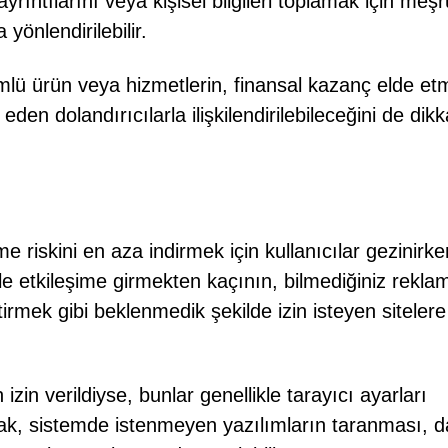
yrıntılarını veya kişisel bilgileri toplamak için meşr
 yönlendirilebilir.
mlü ürün veya hizmetlerin, finansal kazanç elde et
eden dolandırıcılarla ilişkilendirilebileceğini de dik
e riskini en aza indirmek için kullanıcılar gezinirke
erle etkileşime girmekten kaçının, bilmediğiniz rekla
tirmek gibi beklenmedik şekilde izin isteyen sitelere
 izin verildiyse, bunlar genellikle tarayıcı ayarları
olarak, sistemde istenmeyen yazılımların taranması, 