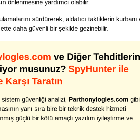
n önlenmesine yardımcı olabilir.
gulamalarını sürdürerek, aldatıcı taktiklerin kurbanı
ernette daha güvenli bir şekilde gezinebilir.
ylogles.com
ve Diğer Tehditleri
niyor musunuz?
SpyHunter ile
e Karşı Taratın
 sistem güvenliği analizi,
Parthonylogles.com
gibi
ılmasının yanı sıra bire bir teknik destek hizmeti
mış güçlü bir kötü amaçlı yazılım iyileştirme ve