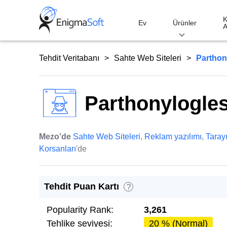
Skip
to
K
Ev
Ürünler
A
content
Tehdit Veritabanı
Sahte Web Siteleri
Parthon
Parthonylogle
Mezo'de
Sahte Web Siteleri
,
Reklam yazılımı
,
Tarayı
Korsanları
'de
Tehdit Puan Kartı
?
Popularity Rank:
3,261
Tehlike seviyesi:
20 % (Normal)