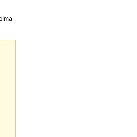
 olma
n