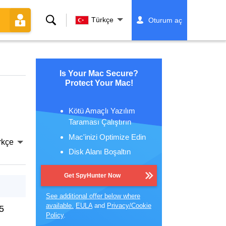
Ara
Türkçe
Oturum aç
Is Your Mac Secure?
Protect Your Mac!
Kötü Amaçlı Yazılım
Taraması Çalıştırın
Mac'inizi Optimize Edin
rkçe
Disk Alanı Boşaltın
Get SpyHunter Now
See additional offer below where
available.
EULA
and
Privacy/Cookie
5
Policy
.