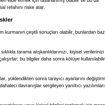
leri elde etmek için tasarlanmış olabilir ve bu da
sal refahını riske atar.
skler
im kurmanın çeşitli sonuçları olabilir, bunlardan bazı
klıkla tarama alışkanlıklarınızı, kişisel verilerinizi
lışırlar; bu bilgiler daha sonra kötüye kullanılabili
ar, yüklendikten sonra tarayıcı ayarlarını değiştir
ahaleci davranışlar sergileyen yanıltıcı yazılımları