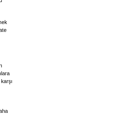
u
mek
kate
n
mlara
 karşı
daha