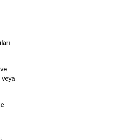
ları
 ve
r veya
me