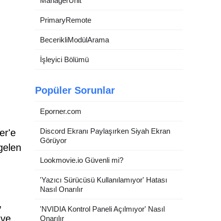
ManagerUnit
PrimaryRemote
BecerikliModülArama
İşleyici Bölümü
Popüler Sorunlar
Eporner.com
Discord Ekranı Paylaşırken Siyah Ekran
er'e
Görüyor
 gelen
Lookmovie.io Güvenli mi?
'Yazıcı Sürücüsü Kullanılamıyor' Hatası
Nasıl Onarılır
,
'NVIDIA Kontrol Paneli Açılmıyor' Nasıl
 ve
Onarılır