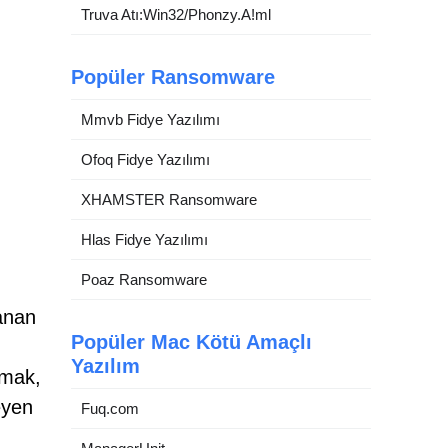
Truva Atı:Win32/Phonzy.A!ml
Popüler Ransomware
Mmvb Fidye Yazılımı
Ofoq Fidye Yazılımı
XHAMSTER Ransomware
Hlas Fidye Yazılımı
Poaz Ransomware
lanan
Popüler Mac Kötü Amaçlı
Yazılım
amak,
eyen
Fuq.com