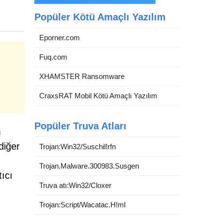
Popüler Kötü Amaçlı Yazılım
Eporner.com
Fuq.com
XHAMSTER Ransomware
CraxsRAT Mobil Kötü Amaçlı Yazılım
Popüler Truva Atları
m
diğer
Trojan:Win32/Suschil!rfn
Trojan.Malware.300983.Susgen
tıcı
Truva atı:Win32/Cloxer
Trojan:Script/Wacatac.H!ml