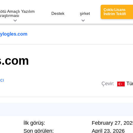
Çoklu Lisans
ötü Amaçlı Yazılım
Destek
şirket
İndirim Teklifi
raştırması
ylogles.com
s.com
cı
Çevir:
Tü
İlk görüş:
February 27, 202
Son görülen:
April 23, 2026