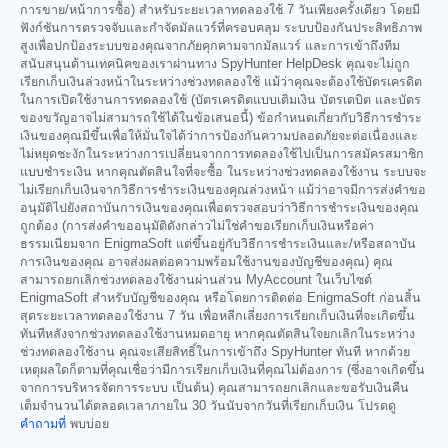
การขาย/หน้าการซื้อ) สำหรับระยะเวลาทดลองใช้ 7 วันเพียงครั้งเดียว โดยมี
ฟังก์ชันการตรวจจับและกำจัดมัลแวร์ที่ครอบคลุม ระบบป้องกันประสิทธิภาพ
สูงเพื่อปกป้องระบบของคุณจากภัยคุกคามจากมัลแวร์ และการเข้าถึงทีม
สนับสนุนด้านเทคนิคของเราผ่านทาง SpyHunter HelpDesk คุณจะไม่ถูก
เรียกเก็บเงินล่วงหน้าในระหว่างช่วงทดลองใช้ แม้ว่าคุณจะต้องใช้บัตรเครดิต
ในการเปิดใช้งานการทดลองใช้ (บัตรเครดิตแบบเติมเงิน บัตรเดบิต และบัตร
ของขวัญอาจไม่สามารถใช้ได้ในข้อเสนอนี้) ข้อกำหนดเกี่ยวกับวิธีการชำระ
เงินของคุณมีขึ้นเพื่อให้มั่นใจได้ว่าการป้องกันความปลอดภัยจะต่อเนื่องและ
ไม่หยุดชะงักในระหว่างการเปลี่ยนจากการทดลองใช้ไปเป็นการสมัครสมาชิก
แบบชำระเงิน หากคุณตัดสินใจที่จะซื้อ ในระหว่างช่วงทดลองใช้งาน ระบบจะ
ไม่เรียกเก็บเงินจากวิธีการชำระเงินของคุณล่วงหน้า แม้ว่าอาจมีการส่งคำขอ
อนุมัติไปยังสถาบันการเงินของคุณเพื่อตรวจสอบว่าวิธีการชำระเงินของคุณ
ถูกต้อง (การส่งคำขออนุมัติดังกล่าวไม่ใช่คำขอเรียกเก็บเงินหรือค่า
ธรรมเนียมจาก EnigmaSoft แต่ขึ้นอยู่กับวิธีการชำระเงินและ/หรือสถาบัน
การเงินของคุณ อาจส่งผลต่อความพร้อมใช้งานของบัญชีของคุณ) คุณ
สามารถยกเลิกช่วงทดลองใช้งานผ่านส่วน MyAccount ในเว็บไซต์
EnigmaSoft สำหรับบัญชีของคุณ หรือโดยการติดต่อ EnigmaSoft ก่อนสิ้น
สุดระยะเวลาทดลองใช้งาน 7 วัน เพื่อหลีกเลี่ยงการเรียกเก็บเงินที่จะเกิดขึ้น
ทันทีหลังจากช่วงทดลองใช้งานหมดอายุ หากคุณตัดสินใจยกเลิกในระหว่าง
ช่วงทดลองใช้งาน คุณจะเสียสิทธิ์ในการเข้าถึง SpyHunter ทันที หากด้วย
เหตุผลใดก็ตามที่คุณเชื่อว่ามีการเรียกเก็บเงินที่คุณไม่ต้องการ (ซึ่งอาจเกิดขึ้น
จากการบริหารจัดการระบบ เป็นต้น) คุณสามารถยกเลิกและขอรับเงินคืน
เต็มจำนวนได้ตลอดเวลาภายใน 30 วันนับจากวันที่เรียกเก็บเงิน โปรดดู
คำถามที่
พบบ่อย