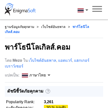
Skip
to
ภาษาไทย
content
ฐานข้อมูลภัยคุกคาม
เว็บไซต์อันธพาล
พาร์โธนีโล
เกิลส์.คอม
พาร์โธนีโลเกิลส์.คอม
โดย
Mezo
ใน
เว็บไซต์อันธพาล
,
แอดแวร์
,
แฮกเกอร์
เบราว์เซอร์
แปลเป็น:
ภาษาไทย
ดัชนีชี้วัดภัยคุกคาม
?
Popularity Rank:
3,261
ระดับภัยคุกคาม:
20 % (ปกติ)