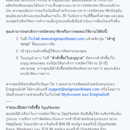
สมัครสมาชิกแบบชำระเงิน หากคุณยกเลิก คุณจะยังคงสามารถเข้าถึง
ผลิตภัณฑ์ของคุณได้จนกว่าจะสิ้นสุดระยะเวลาการสมัครสมาชิกแบบชำระ
เงิน หากคุณต้องการขอรับเงินคืนสำหรับระยะเวลาการสมัครสมาชิกปัจจุบัน
คุณต้องยกเลิกและขอเงินคืนภายใน 30 วันนับจากวันที่ซื้อครั้งล่าสุด และคุณ
จะหยุดรับฟังก์ชันการทำงานเต็มรูปแบบทันทีเมื่อดำเนินการคืนเงินเสร็จสิ้น
คุณสามารถยกเลิกการสมัครสมาชิกหรือการทดลองใช้งานได้ดังนี้:
ไปที่
เว็บไซต์ www.enigmasoftware.com
แล้วคลิกปุ่ม
"เข้าสู่
ระบบ"
ที่มุมบนขวามือ
เข้าสู่ระบบด้วยชื่อผู้ใช้และรหัสผ่านของคุณ
ในเมนูนำทาง ไปที่
"คำสั่งซื้อ/ใบอนุญาต"
ถัดจากคำสั่งซื้อ/ใบ
อนุญาตของคุณ จะมีปุ่มให้ยกเลิกการสมัครใช้งาน (ถ้ามี)
หมายเหตุ: หากคุณมีคำสั่งซื้อ/ผลิตภัณฑ์หลายรายการ คุณจะต้อง
ยกเลิกทีละรายการ
หากคุณมีข้อสงสัยหรือปัญหาใด ๆ คุณสามารถติดต่อฝ่ายสนับสนุนของ
EnigmaSoft ได้ทางอีเมลที่
support@enigmasoftware.com
หรือโดยการ
เปิดตั๋วขอความช่วยเหลือในเว็บไซต์
MyAccount ของ EnigmaSoft
------
รายละเอียดการสั่งซื้อ SpyHunter
คุณยังมีตัวเลือกในการสมัครใช้งาน SpyHunter ทันทีเพื่อใช้งานฟังก์ชันเต็ม
รูปแบบ รวมถึงการกำจัดมัลแวร์และการเข้าถึงฝ่ายสนับสนุนของเราผ่าน
HelpDesk โดยปกติราคาเริ่มต้นที่
$49.98
สหรัฐฯ ต่อครึ่งปี (SpyHunter
Basic Windows) และ
$79.98
สหรัฐฯ ต่อครึ่งปี (SpyHunter Pro