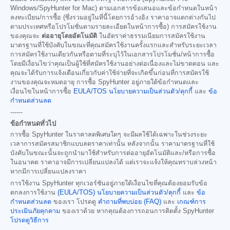
Windows/SpyHunter for Mac) ตามเอกสารข้อเสนอและข้อกำหนดในหน้า
ลงทะเบียน/การซื้อ (ซึ่งรวมอยู่ในที่นี้โดยการอ้างอิง ราคาอาจแตกต่างกันไป
ตามประเทศหรือโปรโมชั่นตามรายละเอียดในหน้าการซื้อ) การสมัครใช้งาน
ของคุณจะ
ต่ออายุโดยอัตโนมัติ
ในอัตราค่าธรรมเนียมการสมัครใช้งาน
มาตรฐานที่ใช้บังคับในขณะที่คุณสมัครใช้งานครั้งแรกและสำหรับระยะเวลา
การสมัครใช้งานเดียวกันหรือตามที่ระบุไว้ในเอกสารโปรโมชั่น/หน้าการซื้อ
โดยมีเงื่อนไขว่าคุณเป็นผู้ใช้ที่สมัครใช้งานอย่างต่อเนื่องและไม่ขาดตอน และ
คุณจะได้รับการแจ้งเตือนเกี่ยวกับค่าใช้จ่ายที่จะเกิดขึ้นก่อนที่การสมัครใช้
งานของคุณจะหมดอายุ การซื้อ SpyHunter อยู่ภายใต้ข้อกำหนดและ
เงื่อนไขในหน้าการซื้อ
EULA/TOS
นโยบายความเป็นส่วนตัว/คุกกี้
และ
ข้อ
กำหนดส่วนลด
------
ข้อกำหนดทั่วไป
การซื้อ SpyHunter ในราคาลดพิเศษใดๆ จะมีผลใช้ได้เฉพาะในช่วงระยะ
เวลาการสมัครสมาชิกแบบลดราคาเท่านั้น หลังจากนั้น ราคามาตรฐานที่ใช้
บังคับในขณะนั้นจะถูกนำมาใช้สำหรับการต่ออายุอัตโนมัติและ/หรือการซื้อ
ในอนาคต ราคาอาจมีการเปลี่ยนแปลงได้ แต่เราจะแจ้งให้คุณทราบล่วงหน้า
หากมีการเปลี่ยนแปลงราคา
การใช้งาน SpyHunter ทุกเวอร์ชันอยู่ภายใต้เงื่อนไขที่คุณต้องยอมรับข้อ
ตกลงการใช้งาน
(EULA/TOS)
นโยบายความเป็นส่วนตัว/คุกกี้
และ
ข้อ
กำหนดส่วนลด
ของเรา โปรดดู
คำถามที่พบบ่อย (FAQ)
และ
เกณฑ์การ
ประเมินภัยคุกคาม
ของเราด้วย หากคุณต้องการถอนการติดตั้ง SpyHunter
โปรดดูวิธีการ