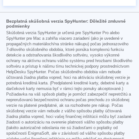
Bezplatná skúšobná verzia SpyHunter: Dôležité zmluvné
podmienky
Skúšobná verzia SpyHunter je určená pre SpyHunter Pro alebo
SpyHunter pre Mac a zahŕňa viacero zariadení (ako je uvedené v
propagačných materiáloch/na stránke nákupu) počas jednorazového
7-dňového skúšobného obdobia, ktoré ponúka komplexnú funkciu
detekcie a odstraňovania škodlivého softvéru, vysoko výkonné
ochrany na aktívnu ochranu vášho systému pred hrozbami škodlivého
softvéru a prístup k nášmu tímu technickej podpory prostredníctvom
HelpDesku SpyHunter. Počas skúšobného obdobia vám nebude
účtovaná žiadna platba vopred, hoci na aktiváciu skúšobnej verzie je
potrebná kreditná karta. (Predplatené kreditné karty, debetné karty a
darčekové karty nemusia byť v rámci tejto ponuky akceptované.)
Požiadavka na váš spôsob platby je pomôcť zabezpečiť nepretržitú a
neprerušovanú bezpečnostnú ochranu počas prechodu zo skúšobnej
verzie na platené predplatné, ak sa rozhodnete pre nákup. Počas
skúšobnej verzie vám nebude z vášho spôsobu platby účtovaná
žiadna platba vopred, hoci vašej finančnej inštitúcii môžu byť zaslané
žiadosti o autorizáciu na overenie platnosti vášho spôsobu platby
(takéto autorizačné odoslania nie sú žiadosťami o poplatky od
spoločnosti EnigmaSoft, ale v závislosti od vášho spôsobu platby
a/alebo vašej finančnej inštitúcie sa môžu odrážať na dostupnosti