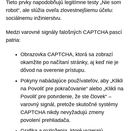
Tieto prvky napodobňujú legitímne testy „Nie som
robot“, ale slúžia oveľa zlovestnejšiemu účelu:
sociálnemu inžinierstvu.
Medzi varovné signály falošných CAPTCHA pascí
patria:
Obrazovka CAPTCHA, ktorá sa zobrazí
okamžite po načítaní stránky, aj keď nie je
dôvod na overenie prístupu.
Pokyny nabádajúce používateľov, aby „Klikli
na Povoliť pre pokračovanie“ alebo „Klikli na
Povoliť pre potvrdenie, že ste človek“ –
varovný signál, pretože skutočné systémy
CAPTCHA nikdy nevyžadujú zmeny
povolení prehliadača.
Grafika a rozloženia, ktoré vyzerajú