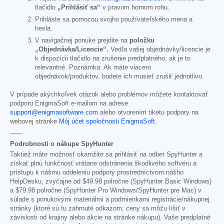
tlačidlo
„Prihlásiť sa“
v pravom hornom rohu.
Prihláste sa pomocou svojho používateľského mena a
hesla.
V navigačnej ponuke prejdite na
položku
„Objednávka/Licencie“.
Vedľa vašej objednávky/licencie je
k dispozícii tlačidlo na zrušenie predplatného, ak je to
relevantné. Poznámka: Ak máte viacero
objednávok/produktov, budete ich musieť zrušiť jednotlivo.
V prípade akýchkoľvek otázok alebo problémov môžete kontaktovať
podporu EnigmaSoft e-mailom na adrese
support@enigmasoftware.com
alebo otvorením tiketu podpory na
webovej stránke
Môj účet spoločnosti EnigmaSoft
.
------
Podrobnosti o nákupe SpyHunter
Taktiež máte možnosť okamžite sa prihlásiť na odber SpyHunter a
získať plnú funkčnosť vrátane odstránenia škodlivého softvéru a
prístupu k nášmu oddeleniu podpory prostredníctvom nášho
HelpDesku, zvyčajne od
$49.98
polročne (SpyHunter Basic Windows)
a
$79.98
polročne (SpyHunter Pro Windows/SpyHunter pre Mac) v
súlade s ponukovými materiálmi a podmienkami registrácie/nákupnej
stránky (ktoré sú tu zahrnuté odkazom; ceny sa môžu líšiť v
závislosti od krajiny alebo akcie na stránke nákupu). Vaše predplatné