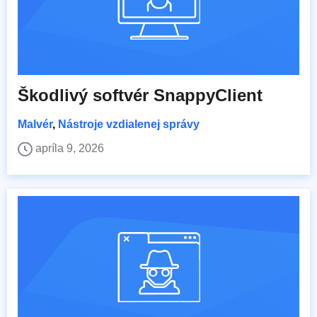
Škodlivý softvér SnappyClient
Malvér
,
Nástroje vzdialenej správy
apríla 9, 2026