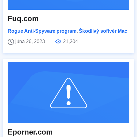
Fuq.com
Rogue Anti-Spyware program
,
Škodlivý softvér Mac
júna 26, 2023
21,204
Eporner.com