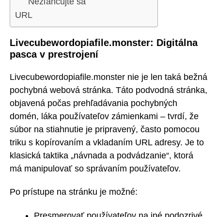
Nezľahčujte sa
URL
Livecubewordopiafile.monster: Digitálna
pasca v prestrojení
Livecubewordopiafile.monster nie je len taká bežná
pochybná webová stránka. Táto podvodná stránka,
objavená počas prehľadávania pochybných
domén, láka používateľov zámienkami – tvrdí, že
súbor na stiahnutie je pripravený, často pomocou
triku s kopírovaním a vkladaním URL adresy. Je to
klasická taktika „návnada a podvádzanie“, ktorá
má manipulovať so správaním používateľov.
Po prístupe na stránku je možné:
Presmerovať používateľov na iné podozrivé