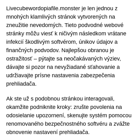
Livecubewordopiafile.monster je len jednou z
mnohých klamlivých stránok vytvorených na
zneužitie nevedomých. Tieto podvodné webové
stránky môžu viesť k ničivým následkom vrátane
infekcií škodlivým softvérom, únikov údajov a
finančných podvodov. Najlepšou obranou je
ostražitosť – pýtajte sa neočakávaných výziev,
dávajte si pozor na nevyžiadané sťahovanie a
udržiavajte prísne nastavenia zabezpečenia
prehliadača.
Ak ste už s podobnou stránkou interagovali,
okamžite podniknite kroky: zrušte povolenia na
odosielanie upozornení, skenujte systém pomocou
renomovaného bezpečnostného softvéru a zvážte
obnovenie nastavení prehliadača.