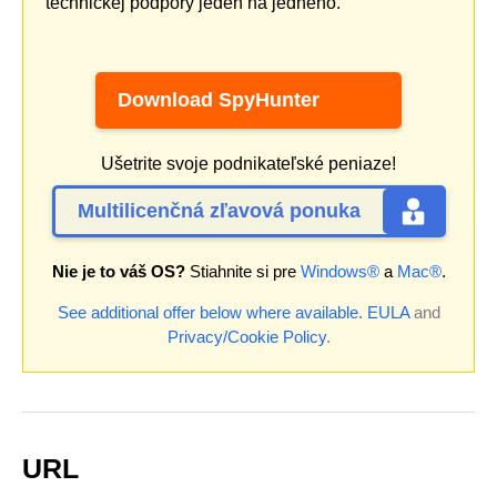
technickej podpory jeden na jedného.
Download SpyHunter
Ušetrite svoje podnikateľské peniaze!
Multilicenčná zľavová ponuka
Nie je to váš OS?
Stiahnite si pre
Windows®
a
Mac®
.
See additional offer below where available.
EULA
and
Privacy/Cookie Policy
.
URL