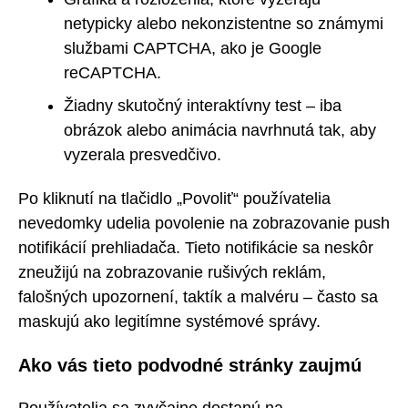
netypicky alebo nekonzistentne so známymi
službami CAPTCHA, ako je Google
reCAPTCHA.
Žiadny skutočný interaktívny test – iba
obrázok alebo animácia navrhnutá tak, aby
vyzerala presvedčivo.
Po kliknutí na tlačidlo „Povoliť“ používatelia
nevedomky udelia povolenie na zobrazovanie push
notifikácií prehliadača. Tieto notifikácie sa neskôr
zneužijú na zobrazovanie rušivých reklám,
falošných upozornení, taktík a malvéru – často sa
maskujú ako legitímne systémové správy.
Ako vás tieto podvodné stránky zaujmú
Používatelia sa zvyčajne dostanú na