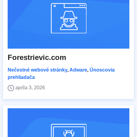
Forestrievic.com
Nečestné webové stránky
,
Adware
,
Únoscovia
prehliadača
apríla 3, 2026