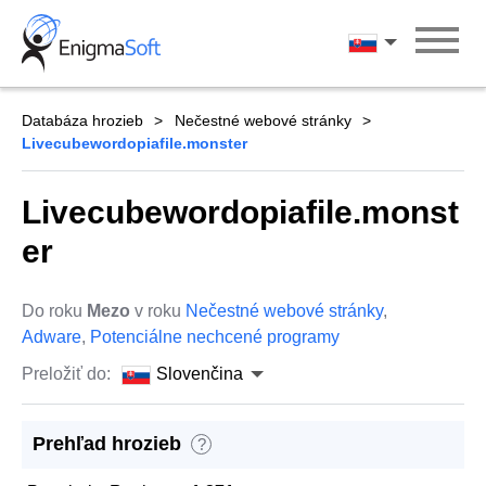
Skip
to
Slovenčina
content
Databáza hrozieb
Nečestné webové stránky
Livecubewordopiafile.monster
Livecubewordopiafile.monst
er
Do roku
Mezo
v roku
Nečestné webové stránky
,
Adware
,
Potenciálne nechcené programy
Preložiť do:
Slovenčina
Prehľad hrozieb
?