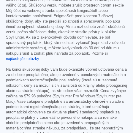
vášho účtu). Skúšobnú verziu môžete zrušiť prostredníctvom sekcie
Môj účet na webovej stránke spoločnosti EnigmaSoft alebo
kontaktovaním spoločnosti EnigmaSoft pred koncom 7-dňovej
skúšobnej doby, aby ste predišli splatnosti a spracovaniu poplatku
ihneď po uplynutí skúšobnej doby. Ak sa rozhodnete zrušiť skúšobnú
verziu počas skúšobnej doby, okamžite stratíte prístup k službe
SpyHunter. Ak sa z akéhokoľvek dôvodu domnievate, že bol
spracovaný poplatok, ktorý ste nechceli vykonať (napríklad z dôvodu
administrácie systému), môžete kedykoľvek do 30 dní od dátumu
nákupu zrušiť a získať plnú náhradu za poplatok. Pozrite si
najčastejšie otázky
.
Na konci skúšobnej doby vám bude okamžite vopred účtovaná cena a
za obdobie predplatného, ako je uvedené v ponukových materiáloch a
podmienkach registračnej/nákupnej stránky (ktoré sú tu zahrnuté
odkazom; ceny sa môžu líšiť v závislosti od krajiny alebo propagačnej
akcie na stránke nákupu), ak ste odber včas nezrušili. Cena zvyčajne
začína na
$79.98
polročne (SpyHunter Pro Windows/SpyHunter pre
Mac). Vaše zakúpené predplatné sa
automaticky obnoví
v súlade s
podmienkami registračnej/nákupnej stránky, ktoré umožňujú
automatické obnovenie za aktuálne platný štandardný poplatok za
predplatné platný v čase vášho pôvodného nákupu a za rovnaké
obdobie predplatného alebo ako je uvedené v propagačných
materiáloch/na stránke nákupu, za predpokladu, že ste nepretržitým