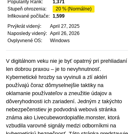
Popularity Rank:
1,371
Stupeň ohrozenia:
20 % (Normálne)
Infikované počítače:
1,599
Prvýkrát videný:
April 27, 2025
Naposledy videný:
April 26, 2026
Ovplyvnené OS:
Windows
V digitálnom veku nie je byť opatrný pri prehliadaní
len dobrou praxou – je to nevyhnutnosť.
Kybernetické hrozby sa vyvinuli a zlí aktéri
používajú čoraz dômyselnejšie taktiky na
oklamanie používateľov a zneužitie údajov a
dôveryhodnosti ich zariadení. Jedným z takýchto
nebezpečenstiev je podvodná webová stránka
známa ako Livecubewordopiafile.monster, ktorá
vzbudila varovné signály medzi odborníkmi na
kybernetickú bezpečnosť. Táto stránka predstavuje