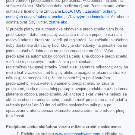
používateľom predplatného bez prerušenia. Podrobnosti nájdete na
stránke nákupu. Skúšobná doba podlieha týmto Podmienkam, vášmu
súhlasu s licenčnými zmluvami
EULA/TOS
,
Zásadám ochrany
osobných údajov/súborov cookie
a
Zľavovým podmienkam
. Ak chcete
odinštalovať SpyHunter,
zistite ako
.
V prípade platby za automatické obnovenie predplatného vám bude
pred každým dátumom platby zaslaná e-mailová pripomienka na e-
mailovú adresu, ktorú ste uviedli pri registrácii. Na začiatku skúšobnej
doby dostanete aktivačný kód, ktorý je obmedzený na použitie iba na
jednu skúšobnú dobu a iba na jedno zariadenie na účet. Vaše
predplatné sa automaticky obnoví za cenu a na obdobie predplatného
v súlade s ponukovými materiálmi a podmienkami
registračnej/nákupnej stránky (ktoré sú tu zahrnuté odkazom; ceny sa
môžu líšiť v závislosti od krajiny alebo propagačnej akcie na stránke
nákupu), za predpokladu, že ste nepretržitým používateľom
predplatného. Používatelia plateného predplatného, ak zrušíte
predplatné, budú mať naďalej prístup k svojim produktom až do konca
plateného obdobia predplatného. Ak chcete získať vrátenie peňazí za
aktuálne obdobie predplatného, musíte zrušiť predplatné a požiadať o
vrátenie peňazí do 30 dní od vášho posledného nákupu a po
spracovaní vrátenia peňazí okamžite prestanete mať prístup k plnej
funkčnosti.
Predplatné alebo skúšobnú verziu môžete zrušiť nasledovne:
Prejdite na stránku
www.enigmasoftware.com
a kliknite na