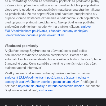
sa
automaticky obnoví
za štandardný poplatok za predplatné platný
v čase vášho pôvodného nákupu a na rovnaké obdobie predplatného
alebo ako je uvedené v propagačných materiáloch/na stránke nákupu,
za predpokladu, že ste nepretržitým používateľom predplatného a v
prípade ktorého dostanete oznámenie o nadchádzajúcich poplatkoch
pred uplynutím platnosti predplatného. Nákup SpyHunter podlieha
zmluvným podmienkam uvedeným na stránke nákupu,
zmluve
EULA/podmienkam používania
,
zásadám ochrany osobných
údajov/súborov cookie
a
podmienkam zliav
.
------
Všeobecné podmienky
Akýkoľvek nákup SpyHunteru za zľavnenú cenu platí počas
ponúkaného zľavneného obdobia predplatného. Potom sa na
automatické obnovenie a/alebo budúce nákupy budú vzťahovať platné
štandardné ceny. Ceny sa môžu zmeniť, o zmenách cien vás však
budeme vopred informovať.
Všetky verzie SpyHunteru podliehajú vášmu súhlasu s našimi
zmluvami EULA/podmienkami používania
,
zásadami ochrany
osobných údajov/súborov cookie
a
podmienkami zliav
. Prečítajte si
tiež naše
najčastejšie otázky
a
kritériá hodnotenia hrozieb
. Ak chcete
SpyHunter odinštalovať,
zistite ako
.