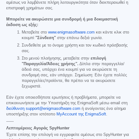
αμέσως να λαμβάνετε πλήρη λειτουργικότητα όταν διεκπεραιωθεί η
επιστροφή χρημάτων σας.
Μπορείτε να ακυρώσετε μια συνδρομή ή μια δοκιμαστική
έκδοση ως εξής:
Μεταβείτε στο
www.enigmasoftware.com
και κάντε κλικ στο
κουμπί
"Σύνδεση"
στην επάνω δεξιά γωνία.
Συνδεθείτε με το όνομα χρήστη και τον κωδικό πρόσβασής
σας.
Στο μενού πλοήγησης, μεταβείτε στην
επιλογή
"Παραγγελία/Άδειες χρήσης".
Δίπλα στην παραγγελία/
άδειά σας, υπάρχει ένα κουμπί για να ακυρώσετε τη
συνδρομή σας, εάν υπάρχει. Σημείωση: Εάν έχετε πολλές
παραγγελίες/προϊόντα, θα πρέπει να τα ακυρώσετε
ξεχωριστά.
Εάν έχετε οποιεσδήποτε ερωτήσεις ή προβλήματα, μπορείτε να
επικοινωνήσετε με την Υποστήριξη της EnigmaSoft μέσω email στη
διεύθυνση support@enigmasoftware.com
ή ανοίγοντας ένα αίτημα
υποστήριξης στον ιστότοπο
MyAccount της EnigmaSoft
.
------
Λεπτομέρειες Αγοράς SpyHunter
Έχετε επίσης την επιλογή να εγγραφείτε αμέσως στο SpyHunter για