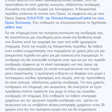
ή όπως ορίζεται στο υλικό προώθησης/σελίδα αγοράς, υπό την
προϋπόθεση ότι είστε χρήστης συνεχούς, αδιάλειπτης συνδρομής.
Ανατρέξτε στη σελίδα αγοράς για λεπτομέρειες. Η δοκιμαστική
περίοδος υπόκειται σε αυτούς τους Όρους, τη συμφωνία σας με τους
Όρους Χρήσης
EULA/TOS
,
την Πολιτική Απορρήτου/Cookie
και
τους
Όρους Έκπτωσης
. Εάν επιθυμείτε να απεγκαταστήσετε το SpyHunter,
μάθετε πώς
.
Για την πληρωμή κατά την αυτόματη ανανέωση της συνδρομής σας,
θα αποστέλλεται μια υπενθύμιση μέσω email στη διεύθυνση email
που δώσατε κατά την εγγραφή σας πριν από κάθε ημερομηνία
πληρωμής. Κατά την έναρξη της δοκιμαστικής περιόδου, θα λάβετε
έναν κωδικό ενεργοποίησης που περιορίζεται σε χρήση μόνο για μία
Δοκιμαστική περίοδο και μόνο για μία συσκευή ανά λογαριασμό. Η
συνδρομή σας θα ανανεωθεί αυτόματα στην τιμή και για την περίοδο
συνδρομής σύμφωνα με το υλικό προσφοράς και τους όρους της
σελίδας εγγραφής/αγοράς (οι οποίοι ενσωματώνονται στο παρόν
μέσω παραπομπής· η τιμολόγηση ενδέχεται να διαφέρει ανά χώρα ή
λεπτομέρειες σελίδας προσφοράς ανά αγορά), υπό την προϋπόθεση
ότι είστε συνεχής, αδιάλειπτος χρήστης συνδρομής. Για τους χρήστες
συνδρομών επί πληρωμή, εάν ακυρώσετε, θα συνεχίσετε να έχετε
πρόσβαση στο/στα προϊόν/τα σας μέχρι το τέλος της περιόδου
συνδρομής επί πληρωμή. Εάν επιθυμείτε να λάβετε επιστροφή
χρημάτων για την τρέχουσα περίοδο συνδρομής σας, πρέπει να
ακυρώσετε και να υποβάλετε αίτηση επιστροφής χρημάτων εντός 30
ημερών από την πιο πρόσφατη αγορά σας και θα σταματήσετε