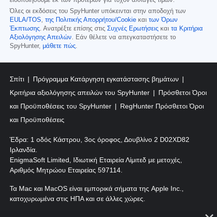
ειδοποιήσουμε εκ των προτέρων για τυχόν αλλαγές τιμών.
Όλες οι εκδόσεις του SpyHunter υπόκεινται στην αποδοχή των
EULA/TOS
,
της Πολιτικής Απορρήτου/Cookie
και
των Όρων
Έκπτωσης
. Ανατρέξτε επίσης στις
Συχνές Ερωτήσεις
και
τα Κριτήρια
Αξιολόγησης Απειλών
. Εάν θέλετε να απεγκαταστήσετε το
SpyHunter,
μάθετε πώς
.
Σπίτι
Πρόγραμμα Κατάργηση εγκατάστασης βημάτων
Κριτήρια αξιολόγησης απειλών του SpyHunter
Πρόσθετοι Όροι
και Προϋποθέσεις του SpyHunter
RegHunter Πρόσθετοι Όροι
και Προϋποθέσεις
Έδρα: 1 οδός Κάστρου, 3ος όροφος, Δουβλίνο 2 D02XD82
Ιρλανδία.
EnigmaSoft Limited, Ιδιωτική Εταιρεία Λίμιτεδ με μετοχές,
Αριθμός Μητρώου Εταιρείας 597114.
Τα Mac και MacOS είναι εμπορικά σήματα της Apple Inc.,
κατοχυρωμένα στις ΗΠΑ και σε άλλες χώρες.
Πνευματικά δικαιώματα 2016-
2026
. EnigmaSoft Ltd. Με