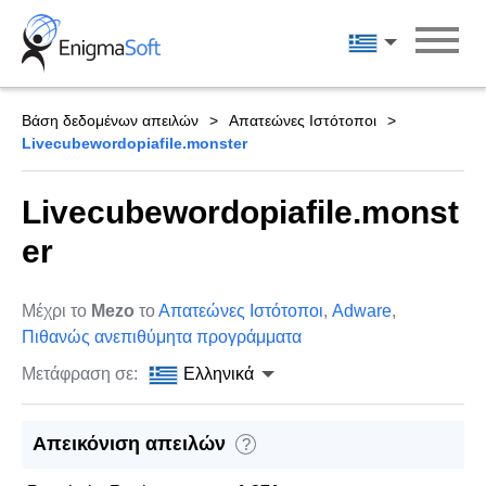
Skip
to
Ελληνικά
content
Βάση δεδομένων απειλών
Απατεώνες Ιστότοποι
Livecubewordopiafile.monster
Livecubewordopiafile.monst
er
Μέχρι το
Mezo
το
Απατεώνες Ιστότοποι
,
Adware
,
Πιθανώς ανεπιθύμητα προγράμματα
Μετάφραση σε:
Ελληνικά
Απεικόνιση απειλών
?