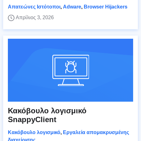
Απατεώνες Ιστότοποι
,
Adware
,
Browser Hijackers
Απρίλιος 3, 2026
Κακόβουλο λογισμικό
SnappyClient
Κακόβουλο λογισμικό
,
Εργαλεία απομακρυσμένης
διαχείρισης