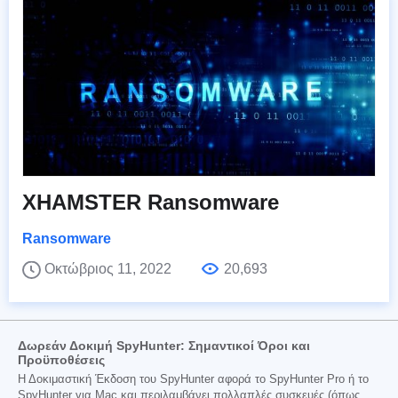
XHAMSTER Ransomware
Ransomware
Οκτώβριος 11, 2022
20,693
Δωρεάν Δοκιμή SpyHunter: Σημαντικοί Όροι και
Προϋποθέσεις
Η Δοκιμαστική Έκδοση του SpyHunter αφορά το SpyHunter Pro ή το
SpyHunter για Mac και περιλαμβάνει πολλαπλές συσκευές (όπως