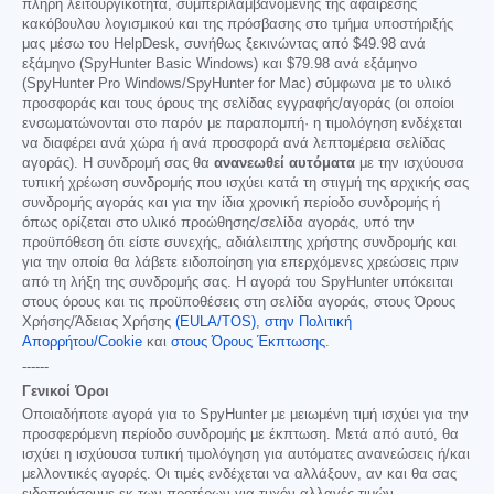
πλήρη λειτουργικότητα, συμπεριλαμβανομένης της αφαίρεσης
κακόβουλου λογισμικού και της πρόσβασης στο τμήμα υποστήριξής
μας μέσω του HelpDesk, συνήθως ξεκινώντας από
$49.98
ανά
εξάμηνο (SpyHunter Basic Windows) και
$79.98
ανά εξάμηνο
(SpyHunter Pro Windows/SpyHunter for Mac) σύμφωνα με το υλικό
προσφοράς και τους όρους της σελίδας εγγραφής/αγοράς (οι οποίοι
ενσωματώνονται στο παρόν με παραπομπή· η τιμολόγηση ενδέχεται
να διαφέρει ανά χώρα ή ανά προσφορά ανά λεπτομέρεια σελίδας
αγοράς). Η συνδρομή σας θα
ανανεωθεί αυτόματα
με την ισχύουσα
τυπική χρέωση συνδρομής που ισχύει κατά τη στιγμή της αρχικής σας
συνδρομής αγοράς και για την ίδια χρονική περίοδο συνδρομής ή
όπως ορίζεται στο υλικό προώθησης/σελίδα αγοράς, υπό την
προϋπόθεση ότι είστε συνεχής, αδιάλειπτης χρήστης συνδρομής και
για την οποία θα λάβετε ειδοποίηση για επερχόμενες χρεώσεις πριν
από τη λήξη της συνδρομής σας. Η αγορά του SpyHunter υπόκειται
στους όρους και τις προϋποθέσεις στη σελίδα αγοράς, στους Όρους
Χρήσης/Άδειας Χρήσης
(EULA/TOS)
,
στην Πολιτική
Απορρήτου/Cookie
και
στους Όρους Έκπτωσης
.
------
Γενικοί Όροι
Οποιαδήποτε αγορά για το SpyHunter με μειωμένη τιμή ισχύει για την
προσφερόμενη περίοδο συνδρομής με έκπτωση. Μετά από αυτό, θα
ισχύει η ισχύουσα τυπική τιμολόγηση για αυτόματες ανανεώσεις ή/και
μελλοντικές αγορές. Οι τιμές ενδέχεται να αλλάξουν, αν και θα σας