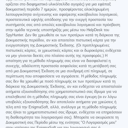
ορίζεται στο διαφημιστικό υλικό/σελίδα αγοράς) για μια εφάπαξ
δοκιμαστική περίοδο 7 ημερών, προσφέροντας ολοκληρωμένη
λειτουργικότητα ανίχνευσης και αφαίρεσης κακόβουλου λογισμικού,
προστατευτικά υψηλής απόδοσης για την ενεργή προστασία του
συστήματός σας από απειλές κακόβουλου λογισμικού και πρόσβαση
στην ομάδα τεχνικής υποστήριξής μας μέσω του HelpDesk του
SpyHunter. Δεν θα χρεωθείτε εκ των προτέρων κατά τη διάρκεια της
Δοκιμαστικής περιόδου, αν και απαιτείται πιστωτική κάρτα για την
ενεργοποίηση της Δοκιμαστικής Έκδοσης. (Οι προπληρωμένες
πιστωτικές κάρτες, οι χρεωστικές κάρτες και οι δωροκάρτες ενδέχεται
να μην γίνονται δεκτές στο πλαίσιο αυτής της προσφοράς.) Η
απαίτηση για τη μέθοδο πληρωμής σας είναι να διασφαλιστεί η
συνεχής, αδιάλειπτη προστασία ασφαλείας κατά τη μετάβασή σας
από μια Δοκιμαστική Έκδοση σε μια συνδρομή επί πληρωμή, σε
περίπτωση που αποφασίσετε να αγοράσετε. Η μέθοδος πληρωμής
σας δεν θα χρεωθεί με ποσό πληρωμής εκ των προτέρων κατά τη
διάρκεια της Δοκιμαστικής Έκδοσης, αν και ενδέχεται να αποσταλούν
αιτήματα εξουσιοδότησης στο χρηματοπιστωτικό σας ίδρυμα για να
επαληθευτεί ότι η μέθοδος πληρωμής σας είναι έγκυρη (οι εν λόγω
υποβολές εξουσιοδότησης δεν αποτελούν αιτήματα για χρεώσεις ή
τέλη από την EnigmaSoft, αλλά, ανάλογα με τη μέθοδο πληρωμής
σας ή/και το χρηματοπιστωτικό σας ίδρυμα, ενδέχεται να επηρεάσουν
τη διαθεσιμότητα του λογαριασμού σας). Μπορείτε να ακυρώσετε τη
Δοκιμαστική σας Περίοδο μέσω της ενότητας "Ο Λογαριασμός μου"
στον ιστότοπο της EnigmaSoft για τον λογαριασμό σας ή