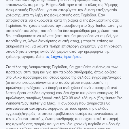
επικοινωνώντας με την EnigmaSoft πριν από το τέλος της 7ήμερης
Δοκιμαστικής Περιόδου, για να αποφύγετε την άμεση επεξεργασία
χρέωσης μετά τη λήξη της Δοκιμαστικής σας Περίοδου. Εάν
αποφασίσετε να ακυρώσετε κατά τη διάρκεια της Δοκιμαστικής σας
Περίοδου, θα χάσετε αμέσως την πρόσβαση στο SpyHunter. Εάν, για
οποιονδήποτε λόγο, πιστεύετε ότι διεκπεραιώθηκε μια χρέωση που
δεν επιθυμούσατε να κάνετε (κάτι που θα μπορούσε να συμβεί, για
παράδειγμα, λόγω διαχείρισης συστήματος), μπορείτε επίσης να
ακυρώσετε και να λάβετε πλήρη επιστροφή χρημάτων για τη χρέωση
οποιαδήποτε στιγμή εντός 30 ημερών από την ημερομηνία της
χρέωσης αγοράς. Δείτε
τις Συχνές Ερωτήσεις
.
Στο τέλος της Δοκιμαστικής Περίοδου, θα χρεωθείτε αμέσως εκ των
προτέρων στην τιμή και για την περίοδο συνδρομής, όπως ορίζεται
στο υλικό προσφοράς και στους όρους της σελίδας εγγραφής/αγοράς
(οι οποίοι ενσωματώνονται στο παρόν μέσω παραπομπής· η
τιμολόγηση ενδέχεται να διαφέρει ανά χώρα ή ανά προσφορά ανά
λεπτομέρεια σελίδας αγοράς) εάν δεν έχετε ακυρώσει εγκαίρως. Η
τιμολόγηση συνήθως ξεκινά από
$79.98
ανά εξάμηνο (SpyHunter Pro
Windows/SpyHunter για Mac). Η συνδρομή που αγοράσατε θα
ανανεώνεται αυτόματα
σύμφωνα με τους όρους της σελίδας
εγγραφής/αγοράς, οι οποίοι προβλέπουν αυτόματες ανανεώσεις με
την ισχύουσα τυπική χρέωση συνδρομής που ισχύει κατά τη στιγμή
της αρχικής σας αγοράς και για την ίδια χρονική περίοδο συνδρομής