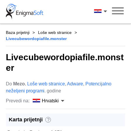
Skip
to
Hrvatski
content
Baza prijetnji
Loše web stranice
Livecubewordopiafile.monster
Livecubewordopiafile.monst
er
Do
Mezo.
Loše web stranice
,
Adware
,
Potencijalno
neželjeni programi
. godine
Prevedi na:
Hrvatski
Karta prijetnji
?