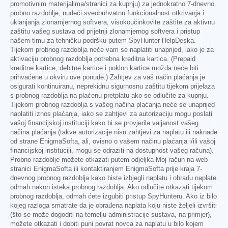
promotivnim materijalima/stranici za kupnju) za jednokratno 7-dnevno
probno razdoblje, nudeći sveobuhvatnu funkcionalnost otkrivanja i
uklanjanja zlonamjernog softvera, visokoučinkovite zaštite za aktivnu
zaštitu vašeg sustava od prijetnji zlonamjernog softvera i pristup
našem timu za tehničku podršku putem SpyHunter HelpDeska.
Tijekom probnog razdoblja neće vam se naplatiti unaprijed, iako je za
aktivaciju probnog razdoblja potrebna kreditna kartica. (Prepaid
kreditne kartice, debitne kartice i poklon kartice možda neće biti
prihvaćene u okviru ove ponude.) Zahtjev za vaš način plaćanja je
osigurati kontinuiranu, neprekidnu sigurnosnu zaštitu tijekom prijelaza
s probnog razdoblja na plaćenu pretplatu ako se odlučite za kupnju.
Tijekom probnog razdoblja s vašeg načina plaćanja neće se unaprijed
naplatiti iznos plaćanja, iako se zahtjevi za autorizaciju mogu poslati
vašoj financijskoj instituciji kako bi se provjerila valjanost vašeg
načina plaćanja (takve autorizacije nisu zahtjevi za naplatu ili naknade
od strane EnigmaSofta, ali, ovisno o vašem načinu plaćanja i/ili vašoj
financijskoj instituciji, mogu se odraziti na dostupnost vašeg računa).
Probno razdoblje možete otkazati putem odjeljka Moj račun na web
stranici EnigmaSofta ili kontaktiranjem EnigmaSofta prije kraja 7-
dnevnog probnog razdoblja kako biste izbjegli naplatu i obradu naplate
odmah nakon isteka probnog razdoblja. Ako odlučite otkazati tijekom
probnog razdoblja, odmah ćete izgubiti pristup SpyHunteru. Ako iz bilo
kojeg razloga smatrate da je obrađena naplata koju niste željeli izvršiti
(što se može dogoditi na temelju administracije sustava, na primjer),
možete otkazati i dobiti puni povrat novca za naplatu u bilo kojem