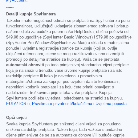
MyAccount
.
------
Detalji kupnje SpyHuntera
Također imate mogućnost odmah se pretplatiti na SpyHunter za punu
funkcionalnost, uključujući uklanjanje zlonamjernog softvera i pristup
našem odjelu za podršku putem naše HelpDeska, obično počevši od
$49.98
polugodišnje (SpyHunter Basic Windows) i
$79.98
polugodišnje
(SpyHunter Pro Windows/SpyHunter za Mac) u skladu s materijalima
ponude i uvjetima registracije/stranice za kupnju (koji su ovdje
uključeni referencom; cijene se mogu razlikovati ovisno o zemlji ili
promociji po detaljima stranice za kupnju). Vaša će se pretplata
automatski obnoviti
po tada primjenjivoj standardnoj cijeni pretplate
koja je na snazi u trenutku vaše izvorne kupnje pretplate i za isto
razdoblje pretplate ili kako je navedeno u promotivnim
materijalima/stranici za kupnju, pod uvjetom da ste kontinuirani,
neprekidni korisnik pretplate i za koju ćete primiti obavijest o
nadolazećim troškovima prije isteka vaše pretplate. Kupnja
SpyHuntera podliježe uvjetima i odredbama na stranici za kupnju,
EULA/TOS-u
,
Pravilima o privatnosti/kolačićima
i
Uvjetima popusta
.
------
Opći uvjeti
Svaka kupnja SpyHuntera po sniženoj cijeni vrijedi za ponuđeno
sniženo razdoblje pretplate. Nakon toga, tada važeće standardne
cijene primjenjivat će se za automatske obnove i/ili buduće kupnje.