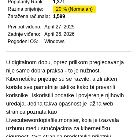
Popularity Rank:
1,371
Razina prijetnje:
20 % (Normalan)
Zaražena računala:
1,599
Prvi put viđeno:
April 27, 2025
Zadnje viđeno:
April 26, 2026
Pogođeni OS:
Windows
U digitalnom dobu, oprez prilikom pregledavanja
nije samo dobra praksa - to je nužnost.
Kibernetičke prijetnje su se razvile, a zli akteri
koriste sve pametnije taktike kako bi prevarili
korisnike i iskoristili podatke i povjerenje njihovih
uređaja. Jedna takva opasnost je lažna web
stranica poznata kao
Livecubewordopiafile.monster, koja je izazvala
uzbunu među stručnjacima za kibernetičku
sigurnost. Ova stranica predstavlja prijetnju