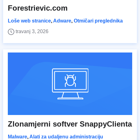
Forestrievic.com
Loše web stranice
,
Adware
,
Otmičari preglednika
travanj 3, 2026
Zlonamjerni softver SnappyClienta
Malware
,
Alati za udaljenu administraciju