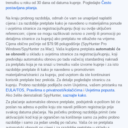
trenutku u roku od 30 dana od datuma kupnje. Pogledajte
Često
postavljana pitanja
.
Na kraju probnog razdoblja, odmah će vam se unaprijed naplatiti
cijena i za razdoblje pretplate kako je navedeno u materijalima ponude
i uvjetima stranice za registraciju/kupnju (koji su ovdje uključeni
referencom; cijene se mogu razlikovati ovisno o zemlji ili promociji po
detaljima stranice za kupnju) ako pretplatu ne otkažete na vrijeme.
Cijena obično počinje od
$79.98
polugodišnje (SpyHunter Pro
Windows/SpyHunter za Mac). Vaša kupljena pretplata
automatski će
se obnoviti
u skladu s uvjetima stranice za registraciju/kupnju, koji
predviđaju automatsku obnovu po tada važećoj standardnoj naknadi
za pretplatu koja je na snazi u trenutku vaše izvorne kupnje i za isto
razdoblje pretplate ili kako je navedeno u promotivnim
materijalima/stranici za kupnju, pod uvjetom da ste kontinuirani
korisnik pretplate bez prekida. Za detalje pogledajte stranicu za
kupnju. Probno razdoblje podliježe ovim Uvjetima, vašem pristanku na
EULA/TOS
,
Pravilima o privatnosti/kolačićima
i
Uvjetima popusta
.
Ako želite deinstalirati SpyHunter,
saznajte kako
.
Za plaćanje automatske obnove pretplate, podsjetnik e-poštom bit će
poslan na adresu e-pošte koju ste naveli prilikom registracije prije
svakog datuma plaćanja. Na početku probnog razdoblja primit ćete
aktivacijski kod koji je ograničen na korištenje samo za jedno probno
razdoblje i samo za jedan uređaj po računu. Vaša će se pretplata
automatski obnoviti po cijeni i za razdoblje pretplate u skladu s