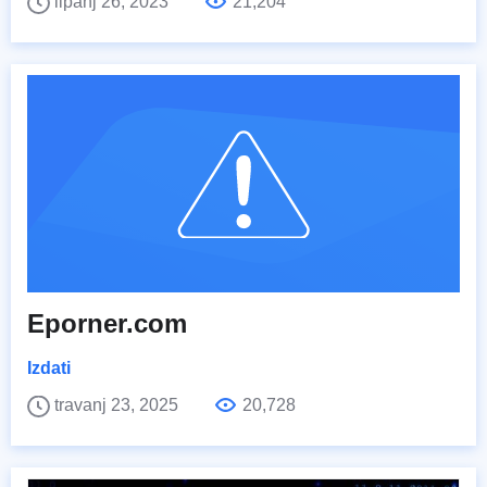
lipanj 26, 2023
21,204
Eporner.com
Izdati
travanj 23, 2025
20,728