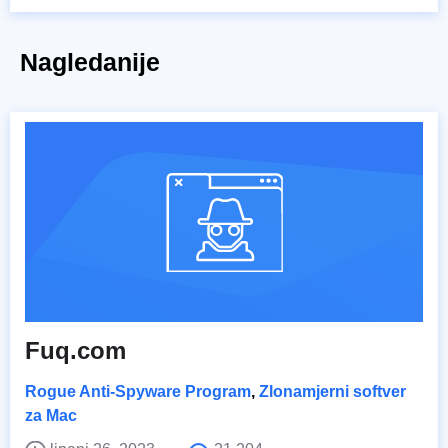
Nagledanije
Fuq.com
Rogue Anti-Spyware Program
,
Zlonamjerni softver
za Mac