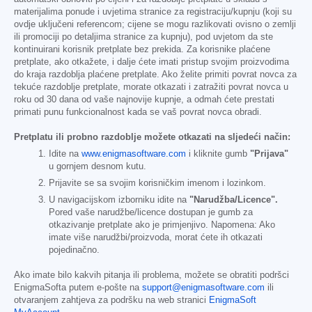
materijalima ponude i uvjetima stranice za registraciju/kupnju (koji su
ovdje uključeni referencom; cijene se mogu razlikovati ovisno o zemlji
ili promociji po detaljima stranice za kupnju), pod uvjetom da ste
kontinuirani korisnik pretplate bez prekida. Za korisnike plaćene
pretplate, ako otkažete, i dalje ćete imati pristup svojim proizvodima
do kraja razdoblja plaćene pretplate. Ako želite primiti povrat novca za
tekuće razdoblje pretplate, morate otkazati i zatražiti povrat novca u
roku od 30 dana od vaše najnovije kupnje, a odmah ćete prestati
primati punu funkcionalnost kada se vaš povrat novca obradi.
Pretplatu ili probno razdoblje možete otkazati na sljedeći način:
Idite na
www.enigmasoftware.com
i kliknite gumb
"Prijava"
u gornjem desnom kutu.
Prijavite se sa svojim korisničkim imenom i lozinkom.
U navigacijskom izborniku idite na
"Narudžba/Licence".
Pored vaše narudžbe/licence dostupan je gumb za
otkazivanje pretplate ako je primjenjivo. Napomena: Ako
imate više narudžbi/proizvoda, morat ćete ih otkazati
pojedinačno.
Ako imate bilo kakvih pitanja ili problema, možete se obratiti podršci
EnigmaSofta putem e-pošte na
support@enigmasoftware.com
ili
otvaranjem zahtjeva za podršku na web stranici
EnigmaSoft