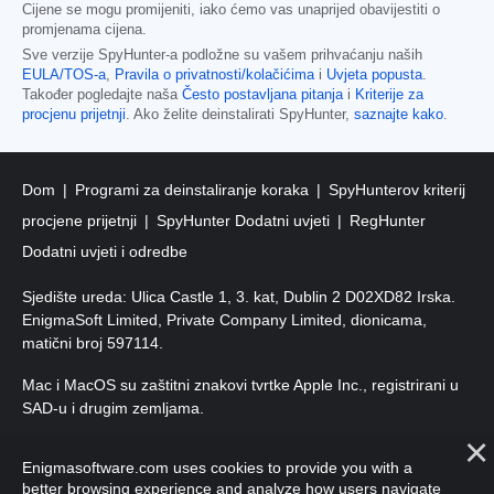
Cijene se mogu promijeniti, iako ćemo vas unaprijed obavijestiti o
promjenama cijena.
Sve verzije SpyHunter-a podložne su vašem prihvaćanju naših
EULA/TOS-a
,
Pravila o privatnosti/kolačićima
i
Uvjeta popusta
.
Također pogledajte naša
Često postavljana pitanja
i
Kriterije za
procjenu prijetnji
. Ako želite deinstalirati SpyHunter,
saznajte kako
.
Dom
Programi za deinstaliranje koraka
SpyHunterov kriterij
procjene prijetnji
SpyHunter Dodatni uvjeti
RegHunter
Dodatni uvjeti i odredbe
Sjedište ureda: Ulica Castle 1, 3. kat, Dublin 2 D02XD82 Irska.
EnigmaSoft Limited, Private Company Limited, dionicama,
matični broj 597114.
Mac i MacOS su zaštitni znakovi tvrtke Apple Inc., registrirani u
SAD-u i drugim zemljama.
Autorska prava 2016-
2026
. EnigmaSoft doo Sva prava
Enigmasoftware.com uses cookies to provide you with a
pridržana.
better browsing experience and analyze how users navigate