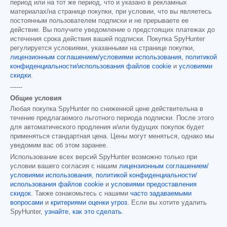
период или на тот же период, что и указано в рекламных
материалах/на странице покупки, при условии, что вы являетесь
постоянным пользователем подписки и не прерываете ее
действие. Вы получите уведомление о предстоящих платежах до
истечения срока действия вашей подписки. Покупка SpyHunter
регулируется условиями, указанными на странице покупки,
лицензионным соглашением/условиями использования
,
политикой
конфиденциальности/использования файлов cookie
и
условиями
скидки
.
------
Общие условия
Любая покупка SpyHunter по сниженной цене действительна в
течение предлагаемого льготного периода подписки. После этого
для автоматического продления и/или будущих покупок будет
применяться стандартная цена. Цены могут меняться, однако мы
уведомим вас об этом заранее.
Использование всех версий SpyHunter возможно только при
условии вашего согласия с нашим
лицензионным соглашением/
условиями использования
,
политикой конфиденциальности/
использования файлов cookie
и
условиями предоставления
скидок
. Также ознакомьтесь с нашими
часто задаваемыми
вопросами
и
критериями оценки угроз
. Если вы хотите удалить
SpyHunter,
узнайте, как это сделать
.