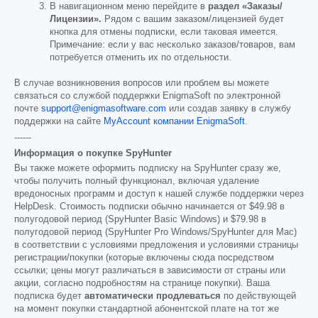
В навигационном меню перейдите в
раздел «Заказы/
Лицензии».
Рядом с вашим заказом/лицензией будет
кнопка для отмены подписки, если таковая имеется.
Примечание: если у вас несколько заказов/товаров, вам
потребуется отменить их по отдельности.
В случае возникновения вопросов или проблем вы можете
связаться со службой поддержки EnigmaSoft по электронной
почте
support@enigmasoftware.com
или создав заявку в службу
поддержки на сайте
MyAccount компании EnigmaSoft
.
------
Информация о покупке SpyHunter
Вы также можете оформить подписку на SpyHunter сразу же,
чтобы получить полный функционал, включая удаление
вредоносных программ и доступ к нашей службе поддержки через
HelpDesk. Стоимость подписки обычно начинается от
$49.98
в
полугодовой период (SpyHunter Basic Windows) и
$79.98
в
полугодовой период (SpyHunter Pro Windows/SpyHunter для Mac)
в соответствии с условиями предложения и условиями страницы
регистрации/покупки (которые включены сюда посредством
ссылки; цены могут различаться в зависимости от страны или
акции, согласно подробностям на странице покупки). Ваша
подписка будет
автоматически продлеваться
по действующей
на момент покупки стандартной абонентской плате на тот же