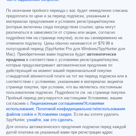
По окончании пробного периода с вас будет немедленно списана
предоплата по цене и за период подписки, указанным в
материалах предложения и условиях регистрации/покупки
(которые включены сюда посредством ссылки; цены могут
различаться в зависимости от страны или акции, согласно
подробностям на странице покупки), если вы своевременно не
отменили подписку. Цены обычно начинаются от
$79.98
в
полугодовой период (SpyHunter Pro для Windows/SpyHunter для
Mac). Приобретенная вами подписка будет
автоматически
продлена
в соответствии с условиями регистрации/покупки,
которые предусматривают автоматическое продление по
действующей на момент вашей первоначальной покупки
стандартной абонентской плате на тот же период подписки или в
соответствии с условиями, указанными в материалах акции/на
странице покупки, при условии, что вы являетесь постоянным
пользователем подписки. Подробности см. на странице покупки.
Пробный период регулируется настоящими Условиями, вашим
согласием с
Лицензионным соглашением/Условиями
использования
,
Политикой конфиденциальности/использования
файлов cookie
и
Условиями скидки
. Если вы хотите удалить
SpyHunter,
узнайте, как это сделать
.
Для оплаты автоматического продления подписки перед каждой
датой платежа на указанный вами при регистрации адрес