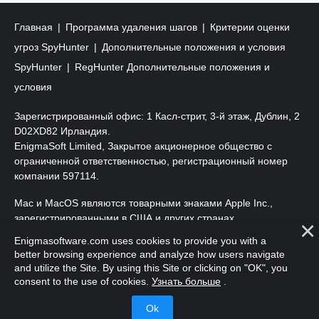
Главная
Программа удаления шагов
Критерии оценки
угроз SpyHunter
Дополнительные положения и условия
SpyHunter
RegHunter Дополнительные положения и
условия
Зарегистрированный офис: 1 Касл-стрит, 3-й этаж, Дублин, 2
D02XD82 Ирландия.
EnigmaSoft Limited, Закрытое акционерное общество с
ограниченной ответственностью, регистрационный номер
компании 597114.
Mac и MacOS являются товарными знаками Apple Inc.,
зарегистрированными в США и других странах.
Enigmasoftware.com uses cookies to provide you with a
Copyright 2016-
2026
. EnigmaSoft Ltd. Все права защищены.
better browsing experience and analyze how users navigate
and utilize the Site. By using this Site or clicking on "OK", you
consent to the use of cookies.
Узнать больше
.