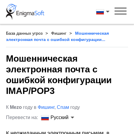
Skip
to
Русский
content
База данных угроз
Фишинг
Мошенническая
электронная почта с ошибкой конфигурации...
Мошенническая
электронная почта с
ошибкой конфигурации
IMAP/POP3
К
Mezo
году в
Фишинг
,
Спам
году
Перевести на:
Русский
К неожиданным электронным письмам, в