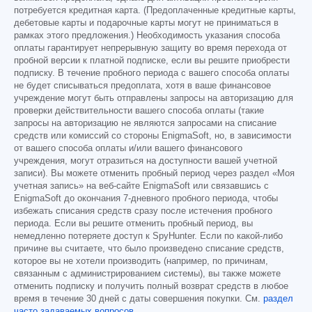
потребуется кредитная карта. (Предоплаченные кредитные карты,
дебетовые карты и подарочные карты могут не приниматься в
рамках этого предложения.) Необходимость указания способа
оплаты гарантирует непрерывную защиту во время перехода от
пробной версии к платной подписке, если вы решите приобрести
подписку. В течение пробного периода с вашего способа оплаты
не будет списываться предоплата, хотя в ваше финансовое
учреждение могут быть отправлены запросы на авторизацию для
проверки действительности вашего способа оплаты (такие
запросы на авторизацию не являются запросами на списание
средств или комиссий со стороны EnigmaSoft, но, в зависимости
от вашего способа оплаты и/или вашего финансового
учреждения, могут отразиться на доступности вашей учетной
записи). Вы можете отменить пробный период через раздел «Моя
учетная запись» на веб-сайте EnigmaSoft или связавшись с
EnigmaSoft до окончания 7-дневного пробного периода, чтобы
избежать списания средств сразу после истечения пробного
периода. Если вы решите отменить пробный период, вы
немедленно потеряете доступ к SpyHunter. Если по какой-либо
причине вы считаете, что было произведено списание средств,
которое вы не хотели производить (например, по причинам,
связанным с администрированием системы), вы также можете
отменить подписку и получить полный возврат средств в любое
время в течение 30 дней с даты совершения покупки. См.
раздел
часто задаваемых вопросов
.