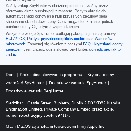
Każdy zakup SpyHunter w obniżonej cenie jest ważny przez
oferowany okres subskrypcji z rabatem. Po tym okresie do
automatycznego odnowienia i/lub przyszłych zakupów będą
stosowane standardowe ceny. Ceny mogą ulec zmianie, jednak
poinformujemy Cię o tym z wyprzedzeniem.
Wszystkie wersje SpyHunter podlegają akceptacji naszej umowy
EULA/TOS
,
Polityki prywatności/plików cookie
oraz
Warunków
rabatowych
. Zapoznaj się również z naszymi
FAQ
i
Kryteriami oceny
zagrożeń
. Jeśli chcesz odinstalować SpyHunter,
dowiedz się, jak to
zrobić
.
Dom
Kroki odinstalowywania programu
Kryteria oceny
zagrożeń SpyHunter
Dodatkowe warunki SpyHunter
Dodatkowe warunki RegHunter
Siedziba: 1 Castle Street, 3. piętro, Dublin 2 D02XD82 Irlandia.
EnigmaSoft Limited, Private Company Limited przez akcje,
numer rejestracyjny spółki 597114.
Mac i MacOS są znakami towarowymi firmy Apple Inc.,