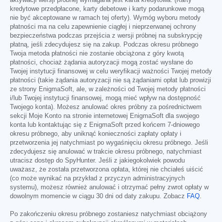
aktywacji wersji próbnej wymagana jest karta kredytowa. (Karty
kredytowe przedpłacone, karty debetowe i karty podarunkowe mogą
nie być akceptowane w ramach tej oferty). Wymóg wyboru metody
płatności ma na celu zapewnienie ciągłej i nieprzerwanej ochrony
bezpieczeństwa podczas przejścia z wersji próbnej na subskrypcję
płatną, jeśli zdecydujesz się na zakup. Podczas okresu próbnego
Twoja metoda płatności nie zostanie obciążona z góry kwotą
płatności, chociaż żądania autoryzacji mogą zostać wysłane do
Twojej instytucji finansowej w celu weryfikacji ważności Twojej metody
płatności (takie żądania autoryzacji nie są żądaniami opłat lub prowizji
ze strony EnigmaSoft, ale, w zależności od Twojej metody płatności
i/lub Twojej instytucji finansowej, mogą mieć wpływ na dostępność
Twojego konta). Możesz anulować okres próbny za pośrednictwem
sekcji Moje Konto na stronie internetowej EnigmaSoft dla swojego
konta lub kontaktując się z EnigmaSoft przed końcem 7-dniowego
okresu próbnego, aby uniknąć konieczności zapłaty opłaty i
przetworzenia jej natychmiast po wygaśnięciu okresu próbnego. Jeśli
zdecydujesz się anulować w trakcie okresu próbnego, natychmiast
utracisz dostęp do SpyHunter. Jeśli z jakiegokolwiek powodu
uważasz, że została przetworzona opłata, której nie chciałeś uiścić
(co może wynikać na przykład z przyczyn administracyjnych
systemu), możesz również anulować i otrzymać pełny zwrot opłaty w
dowolnym momencie w ciągu 30 dni od daty zakupu. Zobacz
FAQ
.
Po zakończeniu okresu próbnego zostaniesz natychmiast obciążony