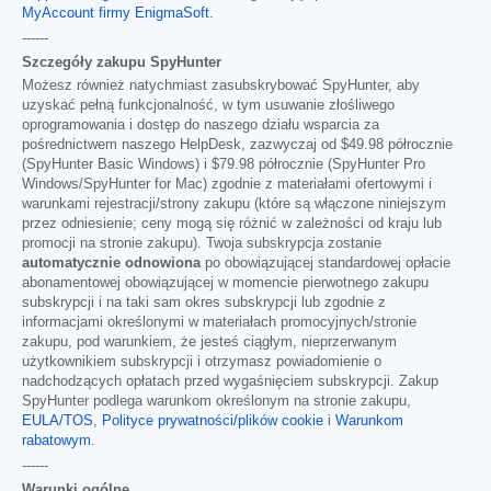
MyAccount firmy EnigmaSoft
.
------
Szczegóły zakupu SpyHunter
Możesz również natychmiast zasubskrybować SpyHunter, aby
uzyskać pełną funkcjonalność, w tym usuwanie złośliwego
oprogramowania i dostęp do naszego działu wsparcia za
pośrednictwem naszego HelpDesk, zazwyczaj od
$49.98
półrocznie
(SpyHunter Basic Windows) i
$79.98
półrocznie (SpyHunter Pro
Windows/SpyHunter for Mac) zgodnie z materiałami ofertowymi i
warunkami rejestracji/strony zakupu (które są włączone niniejszym
przez odniesienie; ceny mogą się różnić w zależności od kraju lub
promocji na stronie zakupu). Twoja subskrypcja zostanie
automatycznie odnowiona
po obowiązującej standardowej opłacie
abonamentowej obowiązującej w momencie pierwotnego zakupu
subskrypcji i na taki sam okres subskrypcji lub zgodnie z
informacjami określonymi w materiałach promocyjnych/stronie
zakupu, pod warunkiem, że jesteś ciągłym, nieprzerwanym
użytkownikiem subskrypcji i otrzymasz powiadomienie o
nadchodzących opłatach przed wygaśnięciem subskrypcji. Zakup
SpyHunter podlega warunkom określonym na stronie zakupu,
EULA/TOS
,
Polityce prywatności/plików cookie
i
Warunkom
rabatowym
.
------
Warunki ogólne