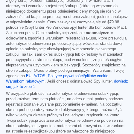
z góry ceną i okresem subskrypcji określonymi w materiałach
ofertowych i warunkach rejestracji/zakupu (które są włączone do
niniejszego dokumentu przez odniesienie; ceny mogą się różnić w
zależności od kraju lub promocji na stronie zakupu), jeśli nie anulujesz
w odpowiednim czasie. Ceny zazwyczaj zaczynają się od
$79.98
półrocznie (SpyHunter Pro Windows/SpyHunter dla komputerów Mac).
Zakupiona przez Ciebie subskrypcja zostanie
automatycznie
odnowiona
zgodnie z warunkami rejestracji/zakupu, które przewidują
automatyczne odnowienia po obowiązującej wówczas standardowej
opłacie za subskrypcję obowiązującej w momencie pierwotnego
zakupu i na taki sam okres subskrypcji lub określony w materiałach
promocyjnych/na stronie zakupu, pod warunkiem, że jesteś ciągłym,
nieprzerwanym użytkownikiem subskrypcji. Szczegóły znajdziesz na
stronie zakupu. Okres próbny podlega niniejszym Warunkom, Twojej
zgodzie na
EULA/TOS
,
Polityce prywatności/plików cookie
i
Warunkom rabatowym
. Jeśli chcesz odinstalować SpyHunter,
dowiedz
się, jak to zrobić
.
W przypadku płatności za automatyczne odnowienie subskrypcji,
przed każdym terminem płatności, na adres e-mail podany podczas
rejestracji zostanie wysłane przypomnienie e-mailem. Na początku
okresu próbnego otrzymasz kod aktywacyjny, którego można użyć
tylko w jednym okresie próbnym i na jednym urządzeniu na konto.
Twoja subskrypcja zostanie automatycznie odnowiona po cenie i na
okres subskrypcji, zgodnie z materiałami ofertowymi oraz warunkami
na stronie rejestracji/zakupu (które są włączone do niniejszego