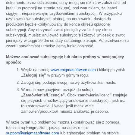
dokumentu przez odniesienie; ceny mogą się różnić w zależności od
kraju lub promocji na stronie zakupu), pod warunkiem, że jesteś
ciągłym, nieprzerwanym użytkownikiem subskrypcji. W przypadku
użytkowników subskrypcji płatnej, po anulowaniu, dostęp do
produktów będzie kontynuowany do końca okresu opłaconej
subskrypcji. Aby otrzymać zwrot pieniędzy za bieżący okres
subskrypcji, musisz anulować subskrypcję i złożyć wniosek o zwrot
pieniędzy w ciągu 30 dni od daty ostatniego zakupu. Po przetworzeniu
zwrotu natychmiast utracisz pełną funkcjonalność.
Możesz anulować subskrypcję lub okres próbny w następujący
sposób:
Wejdź na stronę
www.enigmasoftware.com
i kliknij przycisk
„Zaloguj się”
w prawym górnym rogu.
Zaloguj się, podając swoją nazwę użytkownika i hasło.
W menu nawigacyjnym przejdź do
sekcji
„Zamówienie/Licencje”.
Obok zamówienia/licencji znajduje
się przycisk umożliwiający anulowanie subskrypcji, jeśli ma
to zastosowanie. Uwaga: jeśli masz wiele
zamówień/produktów, musisz anulować je osobno.
W razie pytań lub problemów można skontaktować się z pomocą
techniczną EnigmaSoft, pisząc na adres e-mail
support@enigmasoftware.com
lub zgłaszając problem na stronie