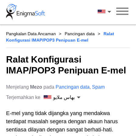
Skip
to
بهاس ملايو
content
Pangkalan Data Ancaman
Pancingan data
Ralat
Konfigurasi IMAP/POP3 Penipuan E-mel
Ralat Konfigurasi
IMAP/POP3 Penipuan E-mel
Menjelang
Mezo
pada
Pancingan data
,
Spam
Terjemahkan ke
بهاس ملايو
E-mel yang tidak dijangka yang mendakwa
terdapat masalah segera dengan akaun harus
sentiasa dilayan dengan sangat berhati-hati.