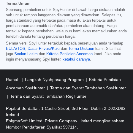
Terma Umum
Sebarang pembelian untuk SpyHunter di bawah harga diskaun adalah
sah untuk tempoh langganan diskaun yang ditawarkan. Selepas itu,
harga standard yang terpakai pada masa itu akan terpakai untuk
pembaharuan automatik dan/atau pembelian akan datang. Harga
tertakluk kepada perubahan, walaupun kami akan memaklumkan anda
terlebih dahulu tentang perubahan harga.
Semua versi SpyHunter tertakluk kepada persetujuan anda terhadap
EULA/TOS
,
Dasar Privasi/Kuki
dan
Terma Diskaun
kami. Sila lihat
juga
Soalan Lazim
dan
Kriteria Penilaian Ancaman
kami. Jika anda
ingin menyahpasang SpyHunter,
ketahui caranya
.
Rumah
Langkah Nyahpasang Program
Kriteria Penilaian
Ancaman SpyHunter
Terma dan Syarat Tambahan SpyHunter
Terma dan Syarat Tambahan RegHunter
Pejabat Berdaftar: 1 Castle Street, 3rd Floor, Dublin 2 D02XD82
Ireland.
EnigmaSoft Limited, Private Company Limited mengikut saham,
Nombor Pendaftaran Syarikat 597114.