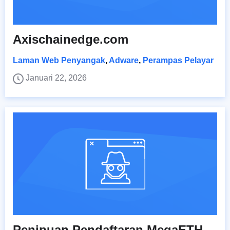
Axischainedge.com
Laman Web Penyangak
,
Adware
,
Perampas Pelayar
Januari 22, 2026
Penipuan Pendaftaran MegaETH