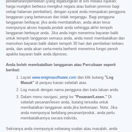
pendaftaran/pembelian (yang digabungkan di sini melalui rujukan;
harga mungkin berbeza mengikut negara atau butiran promosi bagi
setiap halaman pembelian), dengan syarat anda merupakan pengguna
langganan yang berterusan dan tidak terganggu. Bagi pengguna
langganan berbayar, jika anda membatalkan, anda akan terus
mempunyai akses kepada produk anda sehingga akhir tempoh
langganan berbayar anda. Jika anda ingin menerima bayaran balik
untuk tempoh langganan semasa anda, anda mesti membatalkan dan
memohon bayaran balik dalam tempoh 30 hari dari pembelian terbaru
anda, dan anda akan serta-merta berhenti menerima fungsi penuh
apabila bayaran balik anda diproses.
Anda boleh membatalkan langganan atau Percubaan seperti
berikut:
Layari
www.enigmasoftware.com
dan klik butang
"Log
Masuk"
di penjuru kanan sebelah atas.
Log masuk dengan nama pengguna dan kata laluan anda.
Dalam menu navigasi, pergi ke
"Pesanan/Lesen."
Di
sebelah pesanan/lesen anda, butang tersedia untuk
membatalkan langganan anda jika berkenaan. Nota: Jika
anda mempunyai berbilang pesanan/produk, anda perlu
membatalkannya secara individu.
Sekiranya anda mempunyai sebarang soalan atau masalah, anda