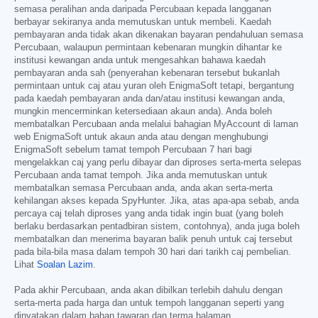
semasa peralihan anda daripada Percubaan kepada langganan
berbayar sekiranya anda memutuskan untuk membeli. Kaedah
pembayaran anda tidak akan dikenakan bayaran pendahuluan semasa
Percubaan, walaupun permintaan kebenaran mungkin dihantar ke
institusi kewangan anda untuk mengesahkan bahawa kaedah
pembayaran anda sah (penyerahan kebenaran tersebut bukanlah
permintaan untuk caj atau yuran oleh EnigmaSoft tetapi, bergantung
pada kaedah pembayaran anda dan/atau institusi kewangan anda,
mungkin mencerminkan ketersediaan akaun anda). Anda boleh
membatalkan Percubaan anda melalui bahagian MyAccount di laman
web EnigmaSoft untuk akaun anda atau dengan menghubungi
EnigmaSoft sebelum tamat tempoh Percubaan 7 hari bagi
mengelakkan caj yang perlu dibayar dan diproses serta-merta selepas
Percubaan anda tamat tempoh. Jika anda memutuskan untuk
membatalkan semasa Percubaan anda, anda akan serta-merta
kehilangan akses kepada SpyHunter. Jika, atas apa-apa sebab, anda
percaya caj telah diproses yang anda tidak ingin buat (yang boleh
berlaku berdasarkan pentadbiran sistem, contohnya), anda juga boleh
membatalkan dan menerima bayaran balik penuh untuk caj tersebut
pada bila-bila masa dalam tempoh 30 hari dari tarikh caj pembelian.
Lihat
Soalan Lazim
.
Pada akhir Percubaan, anda akan dibilkan terlebih dahulu dengan
serta-merta pada harga dan untuk tempoh langganan seperti yang
dinyatakan dalam bahan tawaran dan terma halaman