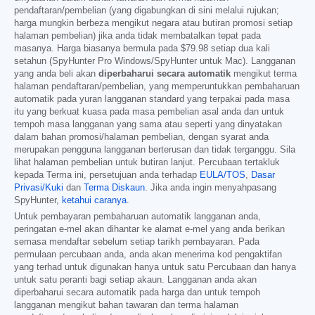
pendaftaran/pembelian (yang digabungkan di sini melalui rujukan;
harga mungkin berbeza mengikut negara atau butiran promosi setiap
halaman pembelian) jika anda tidak membatalkan tepat pada
masanya. Harga biasanya bermula pada
$79.98
setiap dua kali
setahun (SpyHunter Pro Windows/SpyHunter untuk Mac). Langganan
yang anda beli akan
diperbaharui secara automatik
mengikut terma
halaman pendaftaran/pembelian, yang memperuntukkan pembaharuan
automatik pada yuran langganan standard yang terpakai pada masa
itu yang berkuat kuasa pada masa pembelian asal anda dan untuk
tempoh masa langganan yang sama atau seperti yang dinyatakan
dalam bahan promosi/halaman pembelian, dengan syarat anda
merupakan pengguna langganan berterusan dan tidak terganggu. Sila
lihat halaman pembelian untuk butiran lanjut. Percubaan tertakluk
kepada Terma ini, persetujuan anda terhadap
EULA/TOS
,
Dasar
Privasi/Kuki
dan
Terma Diskaun
. Jika anda ingin menyahpasang
SpyHunter,
ketahui caranya
.
Untuk pembayaran pembaharuan automatik langganan anda,
peringatan e-mel akan dihantar ke alamat e-mel yang anda berikan
semasa mendaftar sebelum setiap tarikh pembayaran. Pada
permulaan percubaan anda, anda akan menerima kod pengaktifan
yang terhad untuk digunakan hanya untuk satu Percubaan dan hanya
untuk satu peranti bagi setiap akaun. Langganan anda akan
diperbaharui secara automatik pada harga dan untuk tempoh
langganan mengikut bahan tawaran dan terma halaman