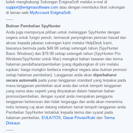
boleh menghubungi Sokongan EnigmaSoft melalui e-mel di
support@enigmasoftware.com
atau dengan membuka tiket sokongan
di laman web
MyAccount EnigmaSoft
.
------
Butiran Pembelian SpyHunter
Anda juga mempunyai pilihan untuk melanggan SpyHunter dengan
segera untuk fungsi penuh, termasuk penyingkiran perisian hasad dan
akses kepada jabatan sokongan kami melalui HelpDesk kami,
biasanya bermula pada
$49.98
setiap setengah tahun (SpyHunter
Basic Windows) dan
$79.98
setiap setengah tahun (SpyHunter Pro
Windows/SpyHunter untuk Mac) mengikut bahan tawaran dan terma
halaman pendaftaran/pembelian (yang digabungkan di sini melalui
rujukan; harga mungkin berbeza mengikut negara atau butiran promosi
setiap halaman pembelian). Langganan anda akan
diperbaharui
secara automatik
pada yuran langganan standard yang terpakai pada
masa langganan pembelian asal anda dan untuk tempoh langganan
yang sama atau seperti yang dinyatakan dalam halaman bahan
promosi/pembelian, dengan syarat anda merupakan pengguna
langganan berterusan dan tidak terganggu dan anda akan menerima
notis tentang caj akan datang sebelum tamat tempoh langganan anda.
Pembelian SpyHunter tertakluk kepada terma dan syarat pada
halaman pembelian,
EULA/TOS
,
Dasar Privasi/Kuki
dan
Terma
Diskaun
.
------