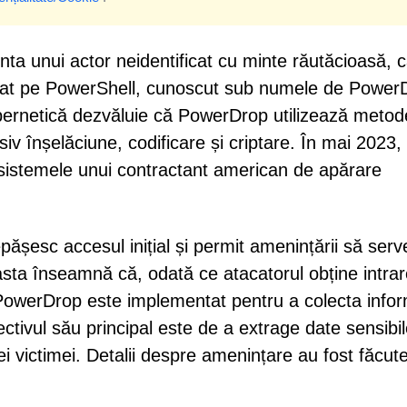
inta unui actor neidentificat cu minte răutăcioasă, 
zat pe PowerShell, cunoscut sub numele de Power
cibernetică dezvăluie că PowerDrop utilizează metod
siv înșelăciune, codificare și criptare. În mai 2023,
 sistemele unui contractant american de apărare
ășesc accesul inițial și permit amenințării să ser
sta înseamnă că, odată ce atacatorul obține intrar
 PowerDrop este implementat pentru a colecta infor
ivul său principal este de a extrage date sensibil
i victimei. Detalii despre amenințare au fost făcut