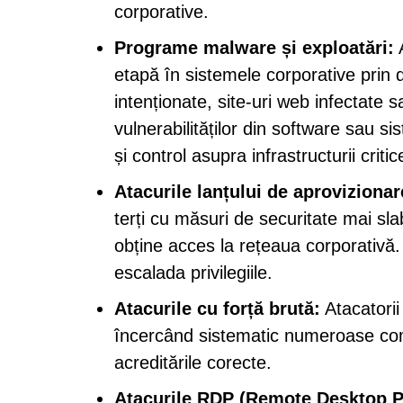
corporative.
Programe malware și exploatări:
A
etapă în sistemele corporative prin d
intenționate, site-uri web infectate
vulnerabilităților din software sau s
și control asupra infrastructurii critic
Atacurile lanțului de aprovizionar
terți cu măsuri de securitate mai sla
obține acces la rețeaua corporativă. 
escalada privilegiile.
Atacurile cu forță brută:
Atacatorii
încercând sistematic numeroase comb
acreditările corecte.
Atacurile RDP (Remote Desktop P