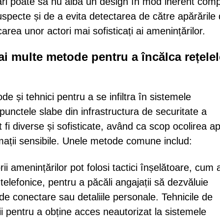
ări poate să nu aibă un design în mod inerent comp
uspecte și de a evita detectarea de către apărările
area unor actori mai sofisticați ai amenințărilor.
ai multe metode pentru a încălca rețelel
de și tehnici pentru a se infiltra în sistemele
 punctele slabe din infrastructura de securitate a
t fi diverse și sofisticate, având ca scop ocolirea ap
rmații sensibile. Unele metode comune includ:
ii amenințărilor pot folosi tactici înșelătoare, cum a
 telefonice, pentru a păcăli angajații să dezvăluie
e de conectare sau detaliile personale. Tehnicile de
ii pentru a obține acces neautorizat la sistemele