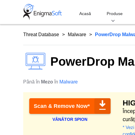
Skip
to
Acasă
Produse
content
Threat Database
Malware
PowerDrop Malw
PowerDrop Ma
Până în
Mezo
în
Malware
HI
Scan & Remove Now*
Încep
curăț
VÂNĂTOR SPION
* Vezi
confid