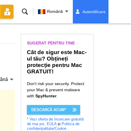
Căutare
Română
Autentificare
SUGERAT PENTRU TINE
Cât de sigur este Mac-
ul tău? Obțineți
protecție pentru Mac
GRATUIT!
ână
Don't risk your security. Protect
your Mac & prevent malware
with
SpyHunter
.
DESCARCĂ ACUM*
* Vezi oferta de încercare gratuită
de mai jos.
EULA
și
Politica de
confidențialitate/Cookie
.