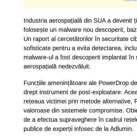
Industria aerospațială din SUA a devenit ț
folosește un malware nou descoperit, ba
Un raport al cercetătorilor în securitate 
sofisticate pentru a evita detectarea, inclu
malware-ul a fost descoperit implantat în
aerospațială nedezvăluit.
Funcțiile amenințătoare ale PowerDrop dep
drept instrument de post-exploatare. Acea
rețeaua victimei prin metode alternative,
valoroase din sistemele compromise. Obiect
de a efectua supraveghere în cadrul rețele
publice de experții infosec de la Adlumin.