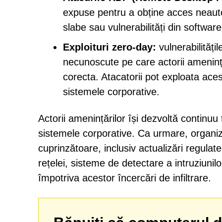
expuse pentru a obține acces neautor
slabe sau vulnerabilități din softw
Exploituri zero-day:
vulnerabilitățil
necunoscute pe care actorii amenință
corecta. Atacatorii pot exploata aces
sistemele corporative.
Actorii amenințărilor își dezvoltă continuu 
sistemele corporative. Ca urmare, organiz
cuprinzătoare, inclusiv actualizări regulat
rețelei, sisteme de detectare a intruziunil
împotriva acestor încercări de infiltrare.