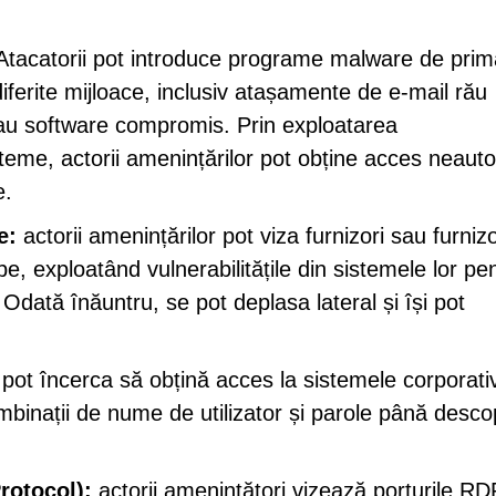
tacatorii pot introduce programe malware de prim
iferite mijloace, inclusiv atașamente de e-mail rău
 sau software compromis. Prin exploatarea
isteme, actorii amenințărilor pot obține acces neauto
e.
e:
actorii amenințărilor pot viza furnizori sau furnizo
be, exploatând vulnerabilitățile din sistemele lor pe
Odată înăuntru, se pot deplasa lateral și își pot
 pot încerca să obțină acces la sistemele corporati
inații de nume de utilizator și parole până desc
rotocol):
actorii amenințători vizează porturile RD