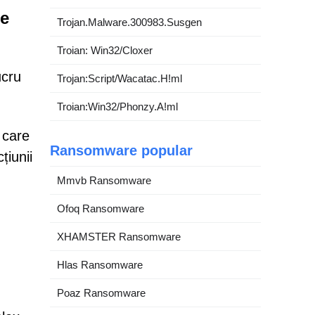
me
Trojan.Malware.300983.Susgen
Troian: Win32/Cloxer
ucru
Trojan:Script/Wacatac.H!ml
Troian:Win32/Phonzy.A!ml
 care
Ransomware popular
țiunii
Mmvb Ransomware
Ofoq Ransomware
XHAMSTER Ransomware
Hlas Ransomware
Poaz Ransomware