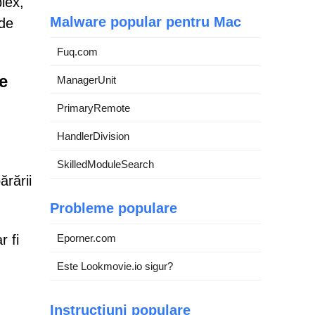
lex,
Malware popular pentru Mac
 de
Fuq.com
e
ManagerUnit
PrimaryRemote
HandlerDivision
SkilledModuleSearch
ărării
Probleme populare
r fi
Eporner.com
Este Lookmovie.io sigur?
Instrucțiuni populare