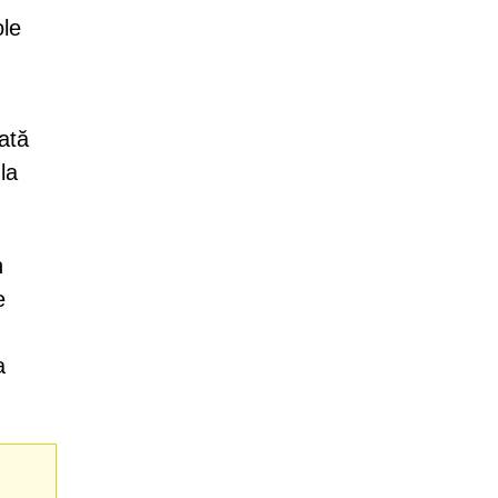
ole
ată
la
n
e
a