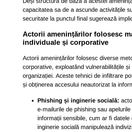
Deși structura de bază a acestei ameninț
capacitatea sa de a ascunde activitățile s
securitate la punctul final sugerează implic
Actorii amenințărilor folosesc m
individuale și corporative
Actorii amenințărilor folosesc diverse meto
corporative, exploatând vulnerabilitățile și
organizației. Aceste tehnici de infiltrare po
și obținerea accesului neautorizat la info
Phishing și inginerie socială:
actor
e-mailurile de phishing sau apelurile
informații sensibile, cum ar fi datel
inginerie socială manipulează indiviz