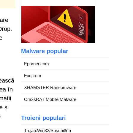
care
Drop.
e
Malware popular
Eporner.com
Fuq.com
vească
XHAMSTER Ransomware
ea în
mații
CraxsRAT Mobile Malware
e și
e
Troieni populari
Trojan:Win32/Suschil!rfn