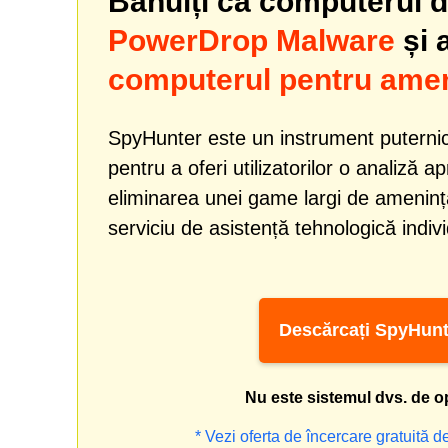
Bănuiți că computerul dv
PowerDrop Malware
și 
computerul pentru amen
SpyHunter este un instrument puternic
pentru a oferi utilizatorilor o analiză a
eliminarea unei game largi de amenință
serviciu de asistență tehnologică indiv
Descărcați SpyHunt
Nu este sistemul dvs. de o
* Vezi oferta de încercare gratuită d