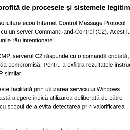
fită de procesele și sistemele legiti
olicitare ecou Internet Control Message Protocol
a cu un server Command-and-Control (C2). Acest l
unile rău intenționate.
 ICMP, serverul C2 răspunde cu o comandă criptată,
da compromisă. Pentru a exfiltra rezultatele instruc
 similar.
te facilitată prin utilizarea serviciului Windows
ă alegere indică utilizarea deliberată de către
 cu scopul de a evita detectarea prin valorificarea