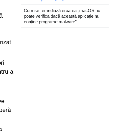
Cum se remediază eroarea „macOS nu
ă
poate verifica dacă această aplicație nu
conține programe malware”
rizat
ri
ntru a
ve
operă
P