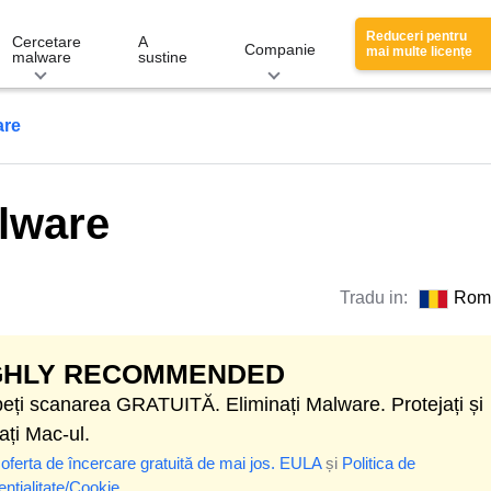
Reduceri pentru
Cercetare
A
Companie
mai multe licențe
malware
sustine
are
lware
Tradu in:
Rom
GHLY RECOMMENDED
eți scanarea GRATUITĂ. Eliminați Malware. Protejați și
ați Mac-ul.
 oferta de încercare gratuită de mai jos.
EULA
și
Politica de
ențialitate/Cookie
.