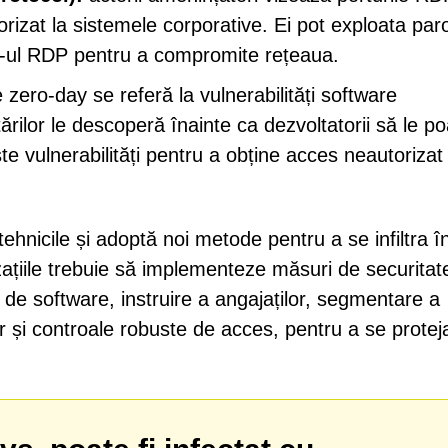
izat la sistemele corporative. Ei pot exploata par
are-ul RDP pentru a compromite rețeaua.
e zero-day se referă la vulnerabilități software
rilor le descoperă înainte ca dezvoltatorii să le po
te vulnerabilități pentru a obține acces neautorizat 
tehnicile și adoptă noi metode pentru a se infiltra î
ațiile trebuie să implementeze măsuri de securitat
e de software, instruire a angajaților, segmentare a
or și controale robuste de acces, pentru a se protej