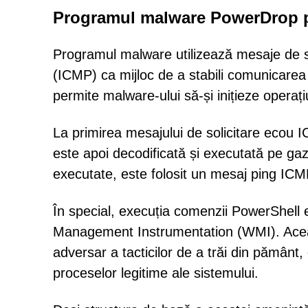
Programul malware PowerDrop pro
Programul malware utilizează mesaje de s
(ICMP) ca mijloc de a stabili comunicare
permite malware-ului să-și inițieze operați
La primirea mesajului de solicitare ecou
este apoi decodificată și executată pe gaz
executate, este folosit un mesaj ping ICMP
În special, execuția comenzii PowerShell es
Management Instrumentation (WMI). Aceast
adversar a tacticilor de a trăi din pământ,
proceselor legitime ale sistemului.