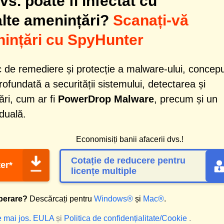
s. poate fi infectat cu
alte amenințări?
Scanați-vă
ințări cu SpyHunter
 de remediere și protecție a malware-ului, concep
profundată a securității sistemului, detectarea și
ri, cum ar fi
PowerDrop Malware
, precum și un
iduală.
Economisiți banii afacerii dvs.!
Cotație de reducere pentru
er*
licențe multiple
perare?
Descărcați pentru
Windows®
și
Mac®
.
e mai jos.
EULA
și
Politica de confidențialitate/Cookie
.