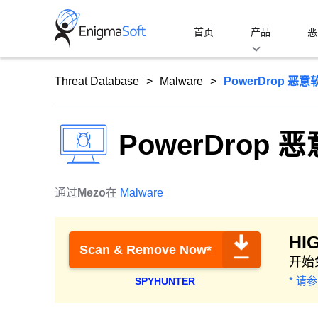
Skip
to
首页
产品
恶
content
Threat Database
Malware
PowerDrop 恶意
PowerDrop 
通过
Mezo
在
Malware
HI
Scan & Remove Now*
开始
* 请
SPYHUNTER