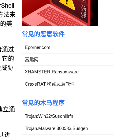
ell
的方法来
份的美
常见的恶意软件
Eporner.com
者通过
。它的
富趣网
关威胁
XHAMSTER Ransomware
CraxsRAT 移动恶意软件
常见的木马程序
器建立通
Trojan:Win32/Suschil!rfn
Trojan.Malware.300983.Susgen
其进