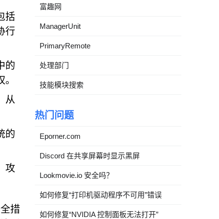
富趣网
包括
ManagerUnit
胁行
PrimaryRemote
中的
处理部门
权。
技能模块搜索
，从
热门问题
统的
Eporner.com
Discord 在共享屏幕时显示黑屏
。攻
Lookmovie.io 安全吗？
如何修复“打印机驱动程序不可用”错误
安全措
如何修复“NVIDIA 控制面板无法打开”