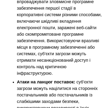
впроваджувати зловмисне програмне
забезпечення першої стадії в
корпоративні системи різними способами,
включаючи шкідливі вкладення
електронної пошти, заражені веб-сайти
або скомпрометоване програмне
забезпечення. Використовуючи вразливі
місця в програмному забезпеченні або
системах, суб’єкти загрози можуть
отримати несанкціонований доступ і
контроль над критичною
інфраструктурою.
Атаки на ланцюг поставок:
суб’єкти
загрози можуть націлитися на сторонніх
постачальників або постачальників із
слабкішими заходами безпеки,
використовуючи вразливості в їхніх