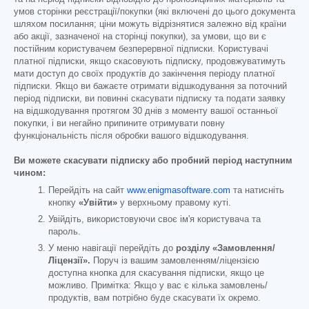
умов сторінки реєстрації/покупки (які включені до цього документа
шляхом посилання; ціни можуть відрізнятися залежно від країни
або акції, зазначеної на сторінці покупки), за умови, що ви є
постійним користувачем безперервної підписки. Користувачі
платної підписки, якщо скасовують підписку, продовжуватимуть
мати доступ до своїх продуктів до закінчення періоду платної
підписки. Якщо ви бажаєте отримати відшкодування за поточний
період підписки, ви повинні скасувати підписку та подати заявку
на відшкодування протягом 30 днів з моменту вашої останньої
покупки, і ви негайно припините отримувати повну
функціональність після обробки вашого відшкодування.
Ви можете скасувати підписку або пробний період наступним
чином:
Перейдіть на сайт
www.enigmasoftware.com
та натисніть
кнопку
«Увійти»
у верхньому правому куті.
Увійдіть, використовуючи своє ім'я користувача та
пароль.
У меню навігації перейдіть до
розділу «Замовлення/
Ліцензії».
Поруч із вашим замовленням/ліцензією
доступна кнопка для скасування підписки, якщо це
можливо. Примітка: Якщо у вас є кілька замовлень/
продуктів, вам потрібно буде скасувати їх окремо.