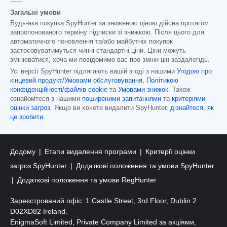
------
Загальні умови
Будь-яка покупка SpyHunter за зниженою ціною дійсна протягом
запропонованого терміну підписки зі знижкою. Після цього для
автоматичного поновлення та/або майбутніх покупок
застосовуватимуться чинні стандартні ціни. Ціни можуть
змінюватися, хоча ми повідомимо вас про зміни цін заздалегідь.
Усі версії SpyHunter підлягають вашій згоді з нашими
Угодою про
кінцевий продукт/Умовами обслуговування
,
Політикою
конфіденційності/файлів cookie
та
Умовами знижок
. Також
ознайомтеся з нашими
поширеними запитаннями
та
критеріями
оцінки загроз
. Якщо ви хочете видалити SpyHunter,
дізнайтеся, як
це зробити
.
Додому
Етапи видалення програми
Критерії оцінки
загроз SpyHunter
Додаткові положення та умови SpyHunter
Додаткові положення та умови RegHunter
Зареєстрований офіс: 1 Castle Street, 3rd Floor, Dublin 2
D02XD82 Ireland.
EnigmaSoft Limited, Private Company Limited за акціями,