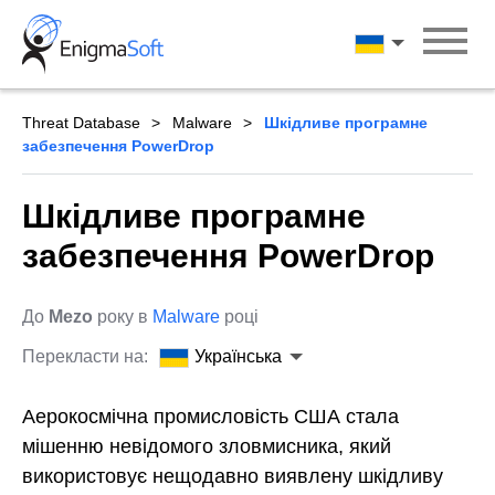
Skip
to
Українська
content
Threat Database
Malware
Шкідливе програмне
забезпечення PowerDrop
Шкідливе програмне
забезпечення PowerDrop
До
Mezo
року в
Malware
році
Перекласти на:
Українська
Аерокосмічна промисловість США стала
мішенню невідомого зловмисника, який
використовує нещодавно виявлену шкідливу