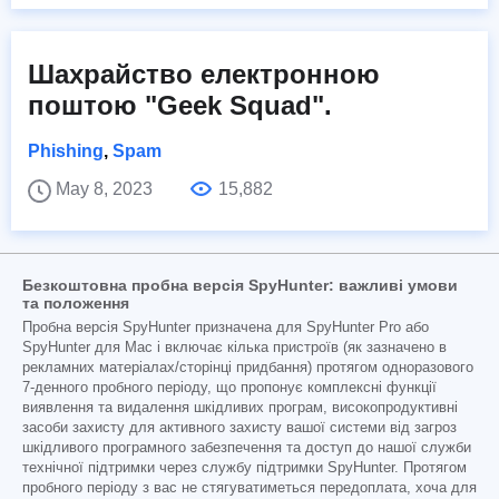
Шахрайство електронною
поштою "Geek Squad".
Phishing
,
Spam
May 8, 2023
15,882
Безкоштовна пробна версія SpyHunter: важливі умови
та положення
Пробна версія SpyHunter призначена для SpyHunter Pro або
SpyHunter для Mac і включає кілька пристроїв (як зазначено в
рекламних матеріалах/сторінці придбання) протягом одноразового
7-денного пробного періоду, що пропонує комплексні функції
виявлення та видалення шкідливих програм, високопродуктивні
засоби захисту для активного захисту вашої системи від загроз
шкідливого програмного забезпечення та доступ до нашої служби
технічної підтримки через службу підтримки SpyHunter. Протягом
пробного періоду з вас не стягуватиметься передоплата, хоча для