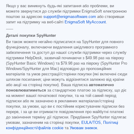
Якщо у вас виникнуть будь-які запитання або проблеми, ви
можете звернутися до служби підтримки EnigmaSoft електронною
поштою за адресою
support@enigmasoftware.com
або створивши
запит на підтримку на веб-сайті
EnigmaSoft MyAccount
.
------
Деталі покупки SpyHunter
Ви також можете негайно підписатися на SpyHunter для повного
функціоналу, включаючи видалення шкідливого програмного
забезпечення та доступ до нашої служби підтримки через службу
підтримки HelpDesk, зазвичай починаючи з
$49.98
раз на півроку
(SpyHunter Basic Windows) та
$79.98
раз на півроку (SpyHunter Pro
Windows/SpyHunter для Mac) відповідно до пропозиційних
матеріалів та умов реєстрації/сторінки покупки (які включені сюди
шляхом посилання; ціни можуть відрізнятися залежно від країни
або акції на сторінці покупки). Ваша підписка
автоматично
поновлюватиметься
за стандартною платою за підписку, що діє
на момент вашої початкової покупки, та на той самий період
підписки або як зазначено в рекламних матеріалах/сторінці
покупки, за умови, що ви є постійним користувачем підписки без
перерв, і за це ви отримаєте повідомлення про майбутні платежі
до закінчення терміну дії підписки. Придбання SpyHunter підлягає
умовам, зазначеним на сторінці покупки,
EULA/TOS
,
Політиці
конфіденційності/файлів cookie
та
Умовам знижок
.