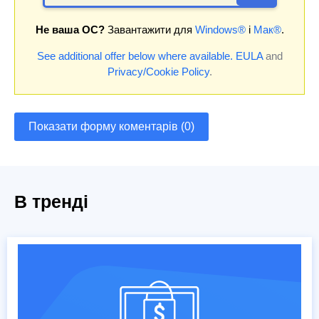
Не ваша ОС?
Завантажити для
Windows®
і
Мак®
.
See additional offer below where available.
EULA
and
Privacy/Cookie Policy
.
Показати форму коментарів (0)
В тренді