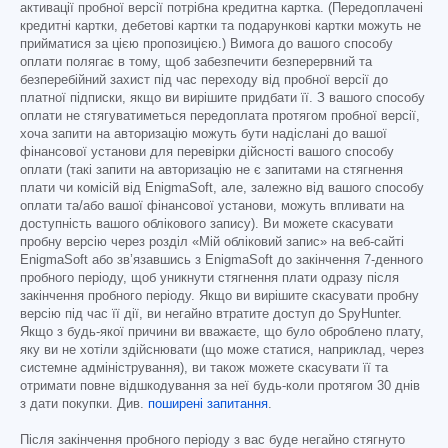
активації пробної версії потрібна кредитна картка. (Передоплачені
кредитні картки, дебетові картки та подарункові картки можуть не
прийматися за цією пропозицією.) Вимога до вашого способу
оплати полягає в тому, щоб забезпечити безперервний та
безперебійний захист під час переходу від пробної версії до
платної підписки, якщо ви вирішите придбати її. З вашого способу
оплати не стягуватиметься передоплата протягом пробної версії,
хоча запити на авторизацію можуть бути надіслані до вашої
фінансової установи для перевірки дійсності вашого способу
оплати (такі запити на авторизацію не є запитами на стягнення
плати чи комісій від EnigmaSoft, але, залежно від вашого способу
оплати та/або вашої фінансової установи, можуть впливати на
доступність вашого облікового запису). Ви можете скасувати
пробну версію через розділ «Мій обліковий запис» на веб-сайті
EnigmaSoft або зв’язавшись з EnigmaSoft до закінчення 7-денного
пробного періоду, щоб уникнути стягнення плати одразу після
закінчення пробного періоду. Якщо ви вирішите скасувати пробну
версію під час її дії, ви негайно втратите доступ до SpyHunter.
Якщо з будь-якої причини ви вважаєте, що було оброблено плату,
яку ви не хотіли здійснювати (що може статися, наприклад, через
системне адміністрування), ви також можете скасувати її та
отримати повне відшкодування за неї будь-коли протягом 30 днів
з дати покупки. Див.
поширені запитання
.
Після закінчення пробного періоду з вас буде негайно стягнуто