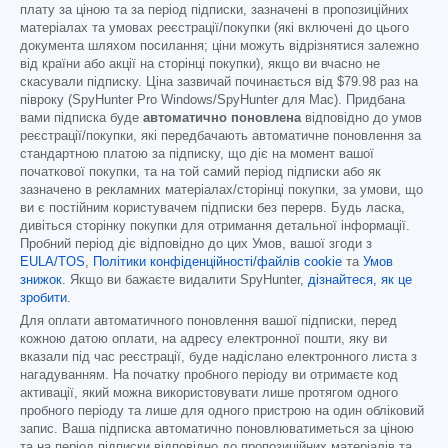
плату за ціною та за період підписки, зазначені в пропозиційних
матеріалах та умовах реєстрації/покупки (які включені до цього
документа шляхом посилання; ціни можуть відрізнятися залежно
від країни або акції на сторінці покупки), якщо ви вчасно не
скасували підписку. Ціна зазвичай починається від
$79.98
раз на
півроку (SpyHunter Pro Windows/SpyHunter для Mac). Придбана
вами підписка буде
автоматично поновлена
відповідно до умов
реєстрації/покупки, які передбачають автоматичне поновлення за
стандартною платою за підписку, що діє на момент вашої
початкової покупки, та на той самий період підписки або як
зазначено в рекламних матеріалах/сторінці покупки, за умови, що
ви є постійним користувачем підписки без перерв. Будь ласка,
дивіться сторінку покупки для отримання детальної інформації.
Пробний період діє відповідно до цих Умов, вашої згоди з
EULA/TOS
,
Політики конфіденційності/файлів cookie
та
Умов
знижок
. Якщо ви бажаєте видалити SpyHunter,
дізнайтеся, як це
зробити
.
Для оплати автоматичного поновлення вашої підписки, перед
кожною датою оплати, на адресу електронної пошти, яку ви
вказали під час реєстрації, буде надіслано електронного листа з
нагадуванням. На початку пробного періоду ви отримаєте код
активації, який можна використовувати лише протягом одного
пробного періоду та лише для одного пристрою на один обліковий
запис. Ваша підписка автоматично поновлюватиметься за ціною
та на період підписки відповідно до пропозиційних матеріалів та