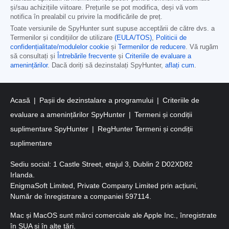
și/sau achizițiile viitoare. Prețurile se pot modifica, deși vă vom
notifica în prealabil cu privire la modificările de preț.
Toate versiunile de SpyHunter sunt supuse acceptării de către dvs. a
Termenilor și condițiilor de utilizare
(EULA/TOS)
,
Politicii de
confidențialitate/modulelor cookie
și
Termenilor de reducere
. Vă rugăm
să consultați și
Întrebările frecvente
și
Criteriile de evaluare a
amenințărilor
. Dacă doriți să dezinstalați SpyHunter,
aflați cum
.
Acasă
Pașii de dezinstalare a programului
Criteriile de
evaluare a amenințărilor SpyHunter
Termeni și condiții
suplimentare SpyHunter
RegHunter Termeni și condiții
suplimentare
Sediu social: 1 Castle Street, etajul 3, Dublin 2 D02XD82
Irlanda.
EnigmaSoft Limited, Private Company Limited prin acțiuni,
Număr de înregistrare a companiei 597114.
Mac și MacOS sunt mărci comerciale ale Apple Inc., înregistrate
în SUA și în alte țări.