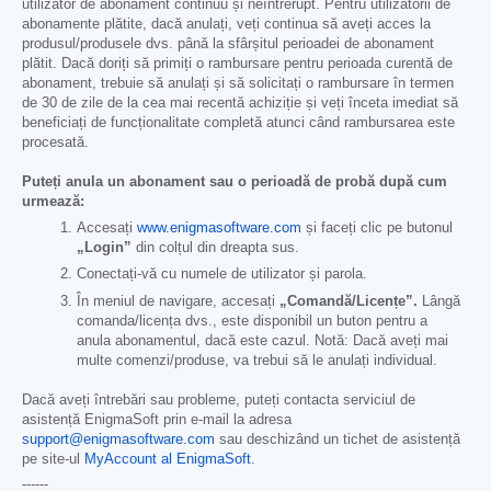
utilizator de abonament continuu și neîntrerupt. Pentru utilizatorii de
abonamente plătite, dacă anulați, veți continua să aveți acces la
produsul/produsele dvs. până la sfârșitul perioadei de abonament
plătit. Dacă doriți să primiți o rambursare pentru perioada curentă de
abonament, trebuie să anulați și să solicitați o rambursare în termen
de 30 de zile de la cea mai recentă achiziție și veți înceta imediat să
beneficiați de funcționalitate completă atunci când rambursarea este
procesată.
Puteți anula un abonament sau o perioadă de probă după cum
urmează:
Accesați
www.enigmasoftware.com
și faceți clic pe butonul
„Login”
din colțul din dreapta sus.
Conectați-vă cu numele de utilizator și parola.
În meniul de navigare, accesați
„Comandă/Licențe”.
Lângă
comanda/licența dvs., este disponibil un buton pentru a
anula abonamentul, dacă este cazul. Notă: Dacă aveți mai
multe comenzi/produse, va trebui să le anulați individual.
Dacă aveți întrebări sau probleme, puteți contacta serviciul de
asistență EnigmaSoft prin e-mail la adresa
support@enigmasoftware.com
sau deschizând un tichet de asistență
pe site-ul
MyAccount al EnigmaSoft
.
------