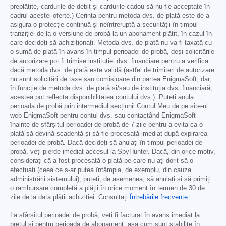
preplătite, cardurile de debit și cardurile cadou să nu fie acceptate în
cadrul acestei oferte.) Cerința pentru metoda dvs. de plată este de a
asigura o protecție continuă și neîntreruptă a securității în timpul
tranziției de la o versiune de probă la un abonament plătit, în cazul în
care decideți să achiziționați. Metoda dvs. de plată nu va fi taxată cu
o sumă de plată în avans în timpul perioadei de probă, deși solicitările
de autorizare pot fi trimise instituției dvs. financiare pentru a verifica
dacă metoda dvs. de plată este validă (astfel de trimiteri de autorizare
nu sunt solicitări de taxe sau comisioane din partea EnigmaSoft, dar,
în funcție de metoda dvs. de plată și/sau de instituția dvs. financiară,
acestea pot reflecta disponibilitatea contului dvs.). Puteți anula
perioada de probă prin intermediul secțiunii Contul Meu de pe site-ul
web EnigmaSoft pentru contul dvs. sau contactând EnigmaSoft
înainte de sfârșitul perioadei de probă de 7 zile pentru a evita ca o
plată să devină scadentă și să fie procesată imediat după expirarea
perioadei de probă. Dacă decideți să anulați în timpul perioadei de
probă, veți pierde imediat accesul la SpyHunter. Dacă, din orice motiv,
considerați că a fost procesată o plată pe care nu ați dorit să o
efectuați (ceea ce s-ar putea întâmpla, de exemplu, din cauza
administrării sistemului), puteți, de asemenea, să anulați și să primiți
o rambursare completă a plății în orice moment în termen de 30 de
zile de la data plății achiziției. Consultați
Întrebările frecvente
.
La sfârșitul perioadei de probă, veți fi facturat în avans imediat la
prețul și pentru perioada de abonament, așa cum sunt stabilite în