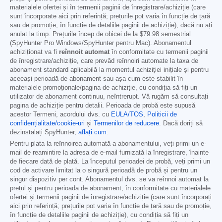
materialele ofertei și în termenii paginii de înregistrare/achiziție (care
sunt încorporate aici prin referință; prețurile pot varia în funcție de țară
sau de promoție, în funcție de detaliile paginii de achiziție), dacă nu ați
anulat la timp. Prețurile încep de obicei de la
$79.98
semestrial
(SpyHunter Pro Windows/SpyHunter pentru Mac). Abonamentul
achiziționat va fi
reînnoit automat
în conformitate cu termenii paginii
de înregistrare/achiziție, care prevăd reînnoiri automate la taxa de
abonament standard aplicabilă la momentul achiziției inițiale și pentru
aceeași perioadă de abonament sau așa cum este stabilit în
materialele promoționale/pagina de achiziție, cu condiția să fiți un
utilizator de abonament continuu, neîntrerupt. Vă rugăm să consultați
pagina de achiziție pentru detalii. Perioada de probă este supusă
acestor Termeni, acordului dvs. cu
EULA/TOS
,
Politicii de
confidențialitate/cookie-uri
și
Termenilor de reducere
. Dacă doriți să
dezinstalați SpyHunter,
aflați cum
.
Pentru plata la reînnoirea automată a abonamentului, veți primi un e-
mail de reamintire la adresa de e-mail furnizată la înregistrare, înainte
de fiecare dată de plată. La începutul perioadei de probă, veți primi un
cod de activare limitat la o singură perioadă de probă și pentru un
singur dispozitiv per cont. Abonamentul dvs. se va reînnoi automat la
prețul și pentru perioada de abonament, în conformitate cu materialele
ofertei și termenii paginii de înregistrare/achiziție (care sunt încorporați
aici prin referință; prețurile pot varia în funcție de țară sau de promoție,
în funcție de detaliile paginii de achiziție), cu condiția să fiți un