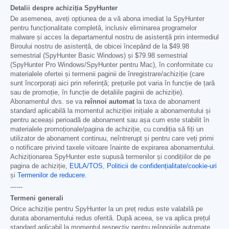
Detalii despre achiziția SpyHunter
De asemenea, aveți opțiunea de a vă abona imediat la SpyHunter
pentru funcționalitate completă, inclusiv eliminarea programelor
malware și acces la departamentul nostru de asistență prin intermediul
Biroului nostru de asistență, de obicei începând de la
$49.98
semestrial (SpyHunter Basic Windows) și
$79.98
semestrial
(SpyHunter Pro Windows/SpyHunter pentru Mac), în conformitate cu
materialele ofertei și termenii paginii de înregistrare/achiziție (care
sunt încorporați aici prin referință; prețurile pot varia în funcție de țară
sau de promoție, în funcție de detaliile paginii de achiziție).
Abonamentul dvs. se va
reînnoi automat
la taxa de abonament
standard aplicabilă la momentul achiziției inițiale a abonamentului și
pentru aceeași perioadă de abonament sau așa cum este stabilit în
materialele promoționale/pagina de achiziție, cu condiția să fiți un
utilizator de abonament continuu, neîntrerupt și pentru care veți primi
o notificare privind taxele viitoare înainte de expirarea abonamentului.
Achiziționarea SpyHunter este supusă termenilor și condițiilor de pe
pagina de achiziție,
EULA/TOS
,
Politicii de confidențialitate/cookie-uri
și
Termenilor de reducere
.
------
Termeni generali
Orice achiziție pentru SpyHunter la un preț redus este valabilă pe
durata abonamentului redus oferită. După aceea, se va aplica prețul
standard aplicabil la momentul respectiv pentru reînnoirile automate