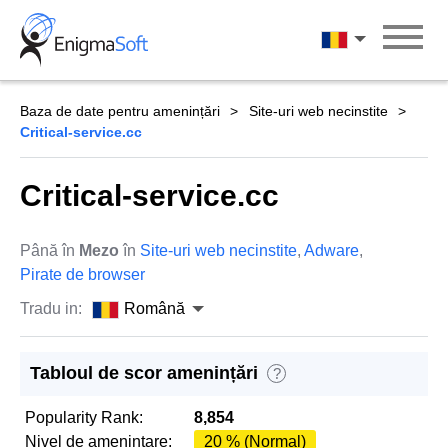
Skip
to
Română
content
Baza de date pentru amenințări
Site-uri web necinstite
Critical-service.cc
Critical-service.cc
Până în
Mezo
în
Site-uri web necinstite
,
Adware
,
Pirate de browser
Tradu in:
Română
Tabloul de scor amenințări
?
Popularity Rank:
8,854
Nivel de amenintare:
20 % (Normal)