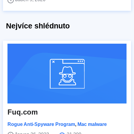
Nejvíce shlédnuto
Fuq.com
Rogue Anti-Spyware Program
,
Mac malware