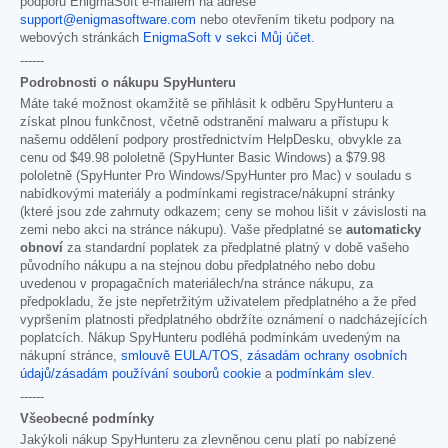
podporu EnigmaSoft e-mailem na adrese
support@enigmasoftware.com
nebo otevřením tiketu podpory na
webových stránkách
EnigmaSoft v sekci Můj účet
.
------
Podrobnosti o nákupu SpyHunteru
Máte také možnost okamžitě se přihlásit k odběru SpyHunteru a
získat plnou funkčnost, včetně odstranění malwaru a přístupu k
našemu oddělení podpory prostřednictvím HelpDesku, obvykle za
cenu od
$49.98
pololetně (SpyHunter Basic Windows) a
$79.98
pololetně (SpyHunter Pro Windows/SpyHunter pro Mac) v souladu s
nabídkovými materiály a podmínkami registrace/nákupní stránky
(které jsou zde zahrnuty odkazem; ceny se mohou lišit v závislosti na
zemi nebo akci na stránce nákupu). Vaše předplatné se
automaticky
obnoví
za standardní poplatek za předplatné platný v době vašeho
původního nákupu a na stejnou dobu předplatného nebo dobu
uvedenou v propagačních materiálech/na stránce nákupu, za
předpokladu, že jste nepřetržitým uživatelem předplatného a že před
vypršením platnosti předplatného obdržíte oznámení o nadcházejících
poplatcích. Nákup SpyHunteru podléhá podmínkám uvedeným na
nákupní stránce,
smlouvě EULA/TOS
,
zásadám ochrany osobních
údajů/zásadám používání souborů cookie
a
podmínkám slev
.
------
Všeobecné podmínky
Jakýkoli nákup SpyHunteru za zlevněnou cenu platí po nabízené