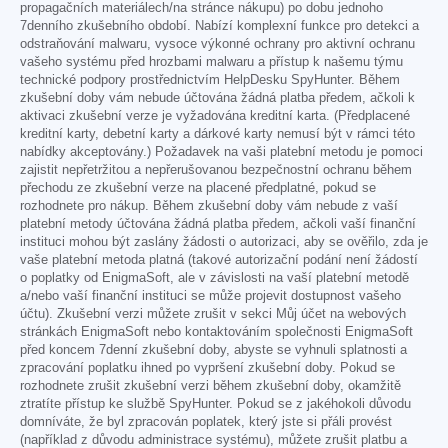
propagačních materiálech/na stránce nákupu) po dobu jednoho
7denního zkušebního období. Nabízí komplexní funkce pro detekci a
odstraňování malwaru, vysoce výkonné ochrany pro aktivní ochranu
vašeho systému před hrozbami malwaru a přístup k našemu týmu
technické podpory prostřednictvím HelpDesku SpyHunter. Během
zkušební doby vám nebude účtována žádná platba předem, ačkoli k
aktivaci zkušební verze je vyžadována kreditní karta. (Předplacené
kreditní karty, debetní karty a dárkové karty nemusí být v rámci této
nabídky akceptovány.) Požadavek na vaši platební metodu je pomoci
zajistit nepřetržitou a nepřerušovanou bezpečnostní ochranu během
přechodu ze zkušební verze na placené předplatné, pokud se
rozhodnete pro nákup. Během zkušební doby vám nebude z vaší
platební metody účtována žádná platba předem, ačkoli vaší finanční
instituci mohou být zaslány žádosti o autorizaci, aby se ověřilo, zda je
vaše platební metoda platná (takové autorizační podání není žádostí
o poplatky od EnigmaSoft, ale v závislosti na vaší platební metodě
a/nebo vaší finanční instituci se může projevit dostupnost vašeho
účtu). Zkušební verzi můžete zrušit v sekci Můj účet na webových
stránkách EnigmaSoft nebo kontaktováním společnosti EnigmaSoft
před koncem 7denní zkušební doby, abyste se vyhnuli splatnosti a
zpracování poplatku ihned po vypršení zkušební doby. Pokud se
rozhodnete zrušit zkušební verzi během zkušební doby, okamžitě
ztratíte přístup ke službě SpyHunter. Pokud se z jakéhokoli důvodu
domníváte, že byl zpracován poplatek, který jste si přáli provést
(například z důvodu administrace systému), můžete zrušit platbu a