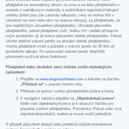
předplatné se automaticky obnoví za cenu a na dobu předplatného v
souladu s nabídkovými materiály a podmínkami registrační/nákupní
stránky (které jsou zde zahrnuty odkazem; ceny se mohou lišit v
závislosti na zemi nebo akci na stránce nákupu), za předpokladu, že
jste nepřetržitým uživatelem předplatného. Uživatelé placeného
předplatného, pokud předplatné zruší, budou mít i nadále přístup ke
svým produktům až do konce placeného období předplatného. Pokud
chcete obdržet vrácení peněz za aktuální období předplatného,
musíte předplatné zrušit a požádat o vrácení peněz do 30 dnů od
posledního nákupu. Po zpracování vrácení peněz okamžitě
přestanete využívat plnou funkčnost.
Předplatné nebo zkušební verzi můžete zrušit následujícím
způsobem:
Přejděte na
www.enigmasoftware.com
a klikněte na tlačítko
„Přihlásit se“
v pravém horním rohu.
Přihlaste se pomocí svého uživatelského jména a hesla.
V navigační nabídce přejděte na
„Objednávka/Licence“.
Vedle vaší objednávky/licence je k dispozici tlačítko pro
případné zrušení předplatného. Poznámka: Pokud máte více
objednávek/produktů, budete je muset zrušit jednotlivě.
V případě jakýchkoli dotazů nebo problémů můžete kontaktovat