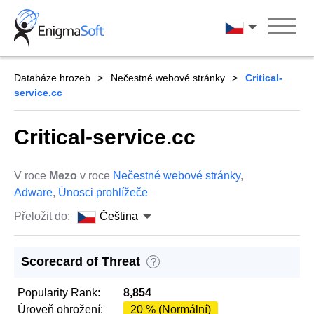
Skip
to
Čeština
content
Databáze hrozeb
Nečestné webové stránky
Critical-
service.cc
Critical-service.cc
V roce
Mezo
v roce
Nečestné webové stránky
,
Adware
,
Únosci prohlížeče
Přeložit do:
Čeština
Scorecard of Threat
?
Popularity Rank:
8,854
Úroveň ohrožení:
20 % (Normální)