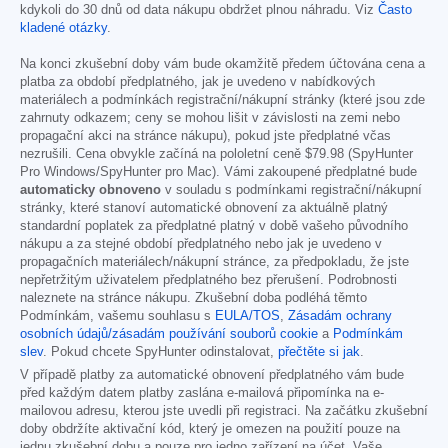
kdykoli do 30 dnů od data nákupu obdržet plnou náhradu. Viz
Často
kladené otázky
.
Na konci zkušební doby vám bude okamžitě předem účtována cena a
platba za období předplatného, jak je uvedeno v nabídkových
materiálech a podmínkách registrační/nákupní stránky (které jsou zde
zahrnuty odkazem; ceny se mohou lišit v závislosti na zemi nebo
propagační akci na stránce nákupu), pokud jste předplatné včas
nezrušili. Cena obvykle začíná na pololetní ceně
$79.98
(SpyHunter
Pro Windows/SpyHunter pro Mac). Vámi zakoupené předplatné bude
automaticky obnoveno
v souladu s podmínkami registrační/nákupní
stránky, které stanoví automatické obnovení za aktuálně platný
standardní poplatek za předplatné platný v době vašeho původního
nákupu a za stejné období předplatného nebo jak je uvedeno v
propagačních materiálech/nákupní stránce, za předpokladu, že jste
nepřetržitým uživatelem předplatného bez přerušení. Podrobnosti
naleznete na stránce nákupu. Zkušební doba podléhá těmto
Podmínkám, vašemu souhlasu s
EULA/TOS
,
Zásadám ochrany
osobních údajů/zásadám používání souborů cookie
a
Podmínkám
slev
. Pokud chcete SpyHunter odinstalovat,
přečtěte si jak
.
V případě platby za automatické obnovení předplatného vám bude
před každým datem platby zaslána e-mailová připomínka na e-
mailovou adresu, kterou jste uvedli při registraci. Na začátku zkušební
doby obdržíte aktivační kód, který je omezen na použití pouze na
jednu zkušební dobu a pouze pro jedno zařízení na účet. Vaše