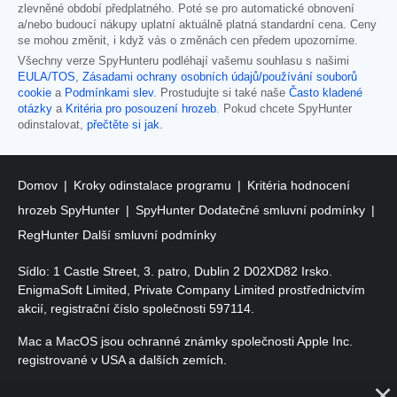
zlevněné období předplatného. Poté se pro automatické obnovení
a/nebo budoucí nákupy uplatní aktuálně platná standardní cena. Ceny
se mohou změnit, i když vás o změnách cen předem upozorníme.
Všechny verze SpyHunteru podléhají vašemu souhlasu s našimi
EULA/TOS
,
Zásadami ochrany osobních údajů/používání souborů
cookie
a
Podmínkami slev
. Prostudujte si také naše
Často kladené
otázky
a
Kritéria pro posouzení hrozeb
. Pokud chcete SpyHunter
odinstalovat,
přečtěte si jak
.
Domov
Kroky odinstalace programu
Kritéria hodnocení
hrozeb SpyHunter
SpyHunter Dodatečné smluvní podmínky
RegHunter Další smluvní podmínky
Sídlo: 1 Castle Street, 3. patro, Dublin 2 D02XD82 Irsko.
EnigmaSoft Limited, Private Company Limited prostřednictvím
akcií, registrační číslo společnosti 597114.
Mac a MacOS jsou ochranné známky společnosti Apple Inc.
registrované v USA a dalších zemích.
Copyright 2016-
2026
. EnigmaSoft Ltd. Všechna práva