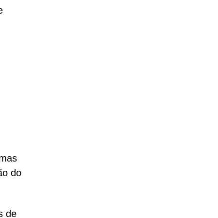
e
imas
ão do
s de