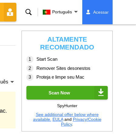
Buscar
Português
Acessar
ALTAMENTE
RECOMENDADO
Start Scan
Remover Sites desonestos
Proteja e limpe seu Mac
guês
Scan Now
SpyHunter
ac.
See additional offer below where
available.
EULA
and
Privacy/Cookie
Policy
.