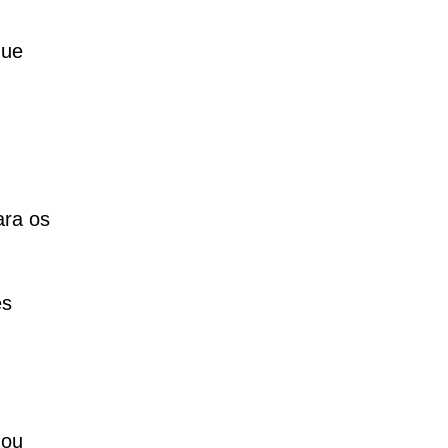
que
ara os
es
 ou