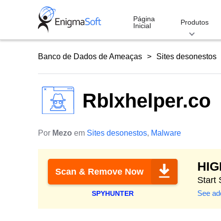
Skip
to
Página
Produtos
Inicial
content
Banco de Dados de Ameaças
Sites desonestos
Rblxhelper.co
Por
Mezo
em
Sites desonestos
,
Malware
HI
Scan & Remove Now
Start
See add
SPYHUNTER