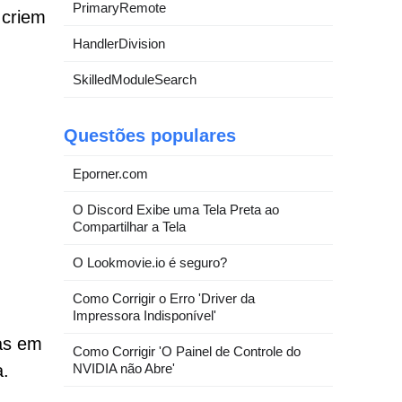
PrimaryRemote
 criem
HandlerDivision
SkilledModuleSearch
Questões populares
Eporner.com
O Discord Exibe uma Tela Preta ao
Compartilhar a Tela
O Lookmovie.io é seguro?
Como Corrigir o Erro 'Driver da
Impressora Indisponível'
as em
Como Corrigir 'O Painel de Controle do
NVIDIA não Abre'
a.