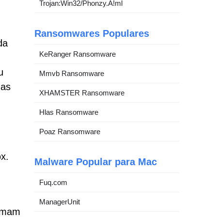
Trojan:Win32/Phonzy.A!ml
Ransomwares Populares
da
KeRanger Ransomware
u
Mmvb Ransomware
uas
XHAMSTER Ransomware
Hlas Ransomware
Poaz Ransomware
x.
Malware Popular para Mac
Fuq.com
ManagerUnit
irmam