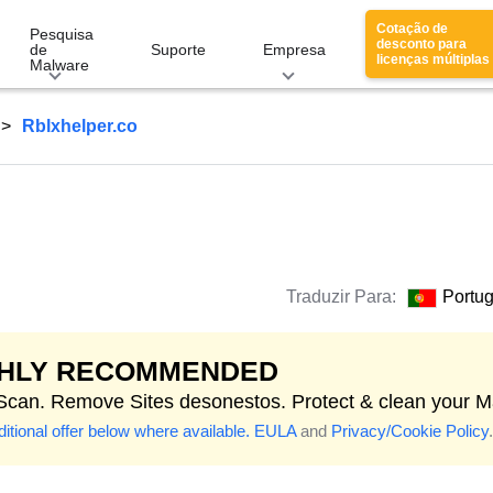
Cotação de
Pesquisa
desconto para
de
Suporte
Empresa
licenças múltiplas
Malware
Rblxhelper.co
Traduzir Para:
Portu
GHLY RECOMMENDED
 Scan. Remove Sites desonestos. Protect & clean your M
itional offer below where available.
EULA
and
Privacy/Cookie Policy
.