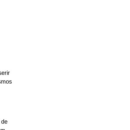
erir
ismos
 de