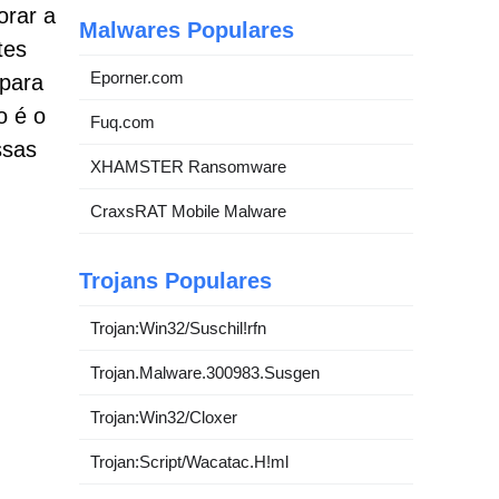
orar a
Malwares Populares
tes
Eporner.com
 para
o é o
Fuq.com
ssas
XHAMSTER Ransomware
CraxsRAT Mobile Malware
Trojans Populares
Trojan:Win32/Suschil!rfn
Trojan.Malware.300983.Susgen
Trojan:Win32/Cloxer
Trojan:Script/Wacatac.H!ml