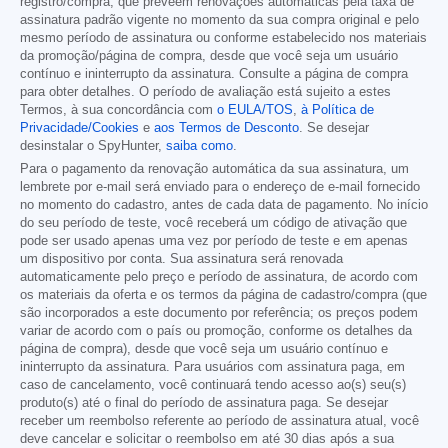
registro/compra, que preveem renovações automáticas pela taxa de
assinatura padrão vigente no momento da sua compra original e pelo
mesmo período de assinatura ou conforme estabelecido nos materiais
da promoção/página de compra, desde que você seja um usuário
contínuo e ininterrupto da assinatura. Consulte a página de compra
para obter detalhes. O período de avaliação está sujeito a estes
Termos, à sua concordância com
o EULA/TOS
,
à Política de
Privacidade/Cookies
e
aos Termos de Desconto
. Se desejar
desinstalar o SpyHunter,
saiba como
.
Para o pagamento da renovação automática da sua assinatura, um
lembrete por e-mail será enviado para o endereço de e-mail fornecido
no momento do cadastro, antes de cada data de pagamento. No início
do seu período de teste, você receberá um código de ativação que
pode ser usado apenas uma vez por período de teste e em apenas
um dispositivo por conta. Sua assinatura será renovada
automaticamente pelo preço e período de assinatura, de acordo com
os materiais da oferta e os termos da página de cadastro/compra (que
são incorporados a este documento por referência; os preços podem
variar de acordo com o país ou promoção, conforme os detalhes da
página de compra), desde que você seja um usuário contínuo e
ininterrupto da assinatura. Para usuários com assinatura paga, em
caso de cancelamento, você continuará tendo acesso ao(s) seu(s)
produto(s) até o final do período de assinatura paga. Se desejar
receber um reembolso referente ao período de assinatura atual, você
deve cancelar e solicitar o reembolso em até 30 dias após a sua