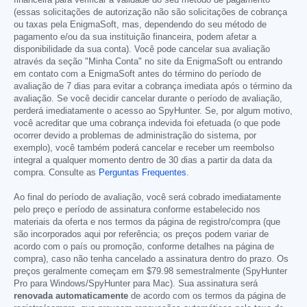
financeira para verificar a validade do seu método de pagamento
(essas solicitações de autorização não são solicitações de cobrança
ou taxas pela EnigmaSoft, mas, dependendo do seu método de
pagamento e/ou da sua instituição financeira, podem afetar a
disponibilidade da sua conta). Você pode cancelar sua avaliação
através da seção "Minha Conta" no site da EnigmaSoft ou entrando
em contato com a EnigmaSoft antes do término do período de
avaliação de 7 dias para evitar a cobrança imediata após o término da
avaliação. Se você decidir cancelar durante o período de avaliação,
perderá imediatamente o acesso ao SpyHunter. Se, por algum motivo,
você acreditar que uma cobrança indevida foi efetuada (o que pode
ocorrer devido a problemas de administração do sistema, por
exemplo), você também poderá cancelar e receber um reembolso
integral a qualquer momento dentro de 30 dias a partir da data da
compra. Consulte as
Perguntas Frequentes
.
Ao final do período de avaliação, você será cobrado imediatamente
pelo preço e período de assinatura conforme estabelecido nos
materiais da oferta e nos termos da página de registro/compra (que
são incorporados aqui por referência; os preços podem variar de
acordo com o país ou promoção, conforme detalhes na página de
compra), caso não tenha cancelado a assinatura dentro do prazo. Os
preços geralmente começam em
$79.98
semestralmente (SpyHunter
Pro para Windows/SpyHunter para Mac). Sua assinatura será
renovada automaticamente
de acordo com os termos da página de