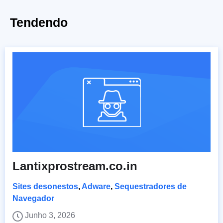
Tendendo
Lantixprostream.co.in
Sites desonestos
,
Adware
,
Sequestradores de
Navegador
Junho 3, 2026