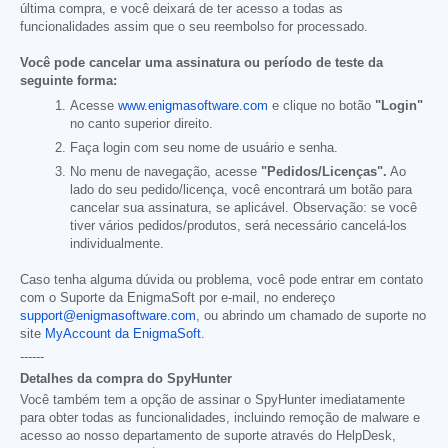
última compra, e você deixará de ter acesso a todas as
funcionalidades assim que o seu reembolso for processado.
Você pode cancelar uma assinatura ou período de teste da
seguinte forma:
Acesse
www.enigmasoftware.com
e clique no botão
"Login"
no canto superior direito.
Faça login com seu nome de usuário e senha.
No menu de navegação, acesse
"Pedidos/Licenças".
Ao
lado do seu pedido/licença, você encontrará um botão para
cancelar sua assinatura, se aplicável. Observação: se você
tiver vários pedidos/produtos, será necessário cancelá-los
individualmente.
Caso tenha alguma dúvida ou problema, você pode entrar em contato
com o Suporte da EnigmaSoft por e-mail, no endereço
support@enigmasoftware.com
, ou abrindo um chamado de suporte no
site
MyAccount da EnigmaSoft
.
------
Detalhes da compra do SpyHunter
Você também tem a opção de assinar o SpyHunter imediatamente
para obter todas as funcionalidades, incluindo remoção de malware e
acesso ao nosso departamento de suporte através do HelpDesk,