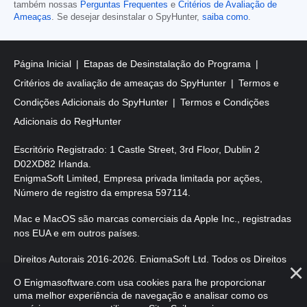
também nossas
Perguntas Frequentes
e
Critérios de Avaliação de
Ameaças
. Se desejar desinstalar o SpyHunter,
saiba como
.
Página Inicial
Etapas de Desinstalação do Programa
Critérios de avaliação de ameaças do SpyHunter
Termos e
Condições Adicionais do SpyHunter
Termos e Condições
Adicionais do RegHunter
Escritório Registrado: 1 Castle Street, 3rd Floor, Dublin 2
D02XD82 Irlanda.
EnigmaSoft Limited, Empresa privada limitada por ações,
Número de registro da empresa 597114.
Mac e MacOS são marcas comerciais da Apple Inc., registradas
nos EUA e em outros países.
Direitos Autorais 2016-
2026
. EnigmaSoft Ltd. Todos os Direitos
Reservados.
O Enigmasoftware.com usa cookies para lhe proporcionar
uma melhor experiência de navegação e analisar como os