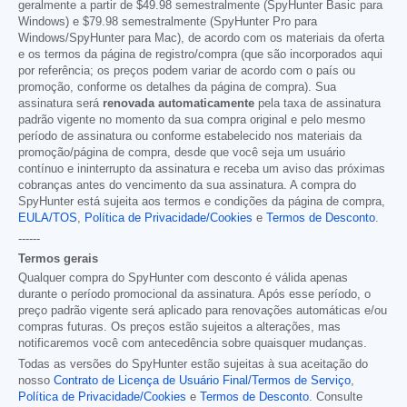
geralmente a partir de
$49.98
semestralmente (SpyHunter Basic para
Windows) e
$79.98
semestralmente (SpyHunter Pro para
Windows/SpyHunter para Mac), de acordo com os materiais da oferta
e os termos da página de registro/compra (que são incorporados aqui
por referência; os preços podem variar de acordo com o país ou
promoção, conforme os detalhes da página de compra). Sua
assinatura será
renovada automaticamente
pela taxa de assinatura
padrão vigente no momento da sua compra original e pelo mesmo
período de assinatura ou conforme estabelecido nos materiais da
promoção/página de compra, desde que você seja um usuário
contínuo e ininterrupto da assinatura e receba um aviso das próximas
cobranças antes do vencimento da sua assinatura. A compra do
SpyHunter está sujeita aos termos e condições da página de compra,
EULA/TOS
,
Política de Privacidade/Cookies
e
Termos de Desconto
.
------
Termos gerais
Qualquer compra do SpyHunter com desconto é válida apenas
durante o período promocional da assinatura. Após esse período, o
preço padrão vigente será aplicado para renovações automáticas e/ou
compras futuras. Os preços estão sujeitos a alterações, mas
notificaremos você com antecedência sobre quaisquer mudanças.
Todas as versões do SpyHunter estão sujeitas à sua aceitação do
nosso
Contrato de Licença de Usuário Final/Termos de Serviço
,
Política de Privacidade/Cookies
e
Termos de Desconto
. Consulte