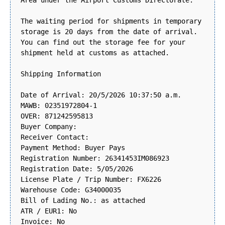
Area under the Airport Customs Directorate.
The waiting period for shipments in temporary
storage is 20 days from the date of arrival.
You can find out the storage fee for your
shipment held at customs as attached.
Shipping Information
Date of Arrival: 20/5/2026 10:37:50 a.m.
MAWB: 02351972804-1
OVER: 871242595813
Buyer Company:
Receiver Contact:
Payment Method: Buyer Pays
Registration Number: 26341453IM086923
Registration Date: 5/05/2026
License Plate / Trip Number: FX6226
Warehouse Code: G34000035
Bill of Lading No.: as attached
ATR / EUR1: No
Invoice: No