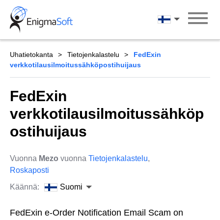
Skip
to
Suomi
content
Uhatietokanta
Tietojenkalastelu
FedExin
verkkotilausilmoitussähköpostihuijaus
FedExin
verkkotilausilmoitussähköp
ostihuijaus
Vuonna
Mezo
vuonna
Tietojenkalastelu
,
Roskaposti
Käännä:
Suomi
FedExin e-Order Notification Email Scam on