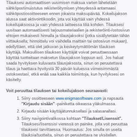
Tilauksesi automaattisen uusimisen maksua varten lähetetään
sähköpostimuistutus rekisteröitymisen yhteydessä antamaasi
sähköpostiosoitteeseen ennen jokaista maksupäivää. Kokeilujakson
alussa saat aktivointikoodin, jota voi käyttää vain yhdessä
kokeilujaksossa ja vain yhdessä laitteessa tiliä kohden. Tilauksesi
uusitaan automaattisesti tarjousmateriaalien ja rekisteröinti-/ostosivun
ehtojen mukaisesti hinnalla ja tilausjaksoksi (jotka sisällytetään tähän
viittauksella; hinnoittelu voi vaihdella maittain tai ostosivun mukaan),
edellyttäen, että olet jatkuvan ja keskeytymättömän tilauksen
käyttäjä. Maksullisen tilauksen käyttäjät voivat peruuttaessaan
käyttää tuotteitaan maksetun tilausjakson loppuun asti. Jos haluat
saada hyvityksen kuluvasta tilausjaksosta, sinun on peruutettava
tilaus ja haettava hyvitystä 30 päivän kuluessa viimeisimmästä
ostoksestasi, etkä enää saa kaikkia toimintoja, kun hyvityksesi on
käsitelty.
Voit peruuttaa tilauksen tai kokeilujakson seuraavasti:
Siirry osoitteeseen
www.enigmasoftware.com
ja napsauta
"Kirjaudu sisään"
-painiketta oikeassa yläkulmassa.
Kirjaudu sisään käyttäjätunnuksellasi ja salasanallasi.
Siirry navigointivalikossa kohtaan
"Tilaukset/Lisenssit".
Tilauksesi/lisenssisi vieressä on painike, jolla voit peruuttaa
tilauksesi tarvittaessa. Huomautus: Jos sinulla on useita
tilauksia/tuotteita, sinun on peruutettava ne yksitellen.