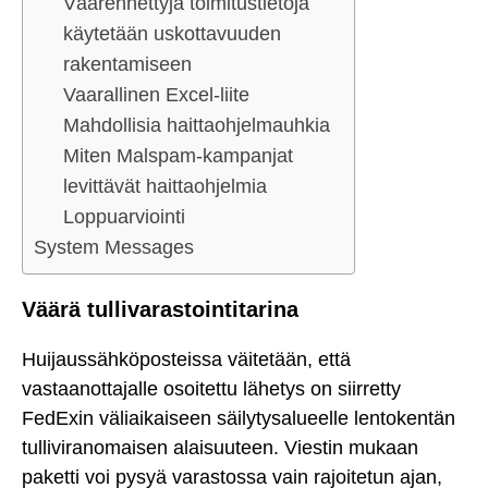
Väärennettyjä toimitustietoja
käytetään uskottavuuden
rakentamiseen
Vaarallinen Excel-liite
Mahdollisia haittaohjelmauhkia
Miten Malspam-kampanjat
levittävät haittaohjelmia
Loppuarviointi
System Messages
Väärä tullivarastointitarina
Huijaussähköposteissa väitetään, että
vastaanottajalle osoitettu lähetys on siirretty
FedExin väliaikaiseen säilytysalueelle lentokentän
tulliviranomaisen alaisuuteen. Viestin mukaan
paketti voi pysyä varastossa vain rajoitetun ajan,