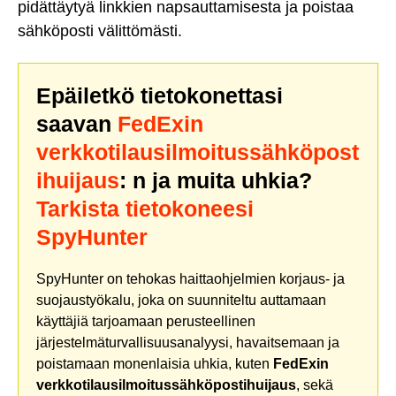
pidättäytyä linkkien napsauttamisesta ja poistaa
sähköposti välittömästi.
Epäiletkö tietokonettasi
saavan
FedExin
verkkotilausilmoitussähköpost
ihuijaus
: n ja muita uhkia?
Tarkista tietokoneesi
SpyHunter
SpyHunter on tehokas haittaohjelmien korjaus- ja
suojaustyökalu, joka on suunniteltu auttamaan
käyttäjiä tarjoamaan perusteellinen
järjestelmäturvallisuusanalyysi, havaitsemaan ja
poistamaan monenlaisia uhkia, kuten
FedExin
verkkotilausilmoitussähköpostihuijaus
, sekä