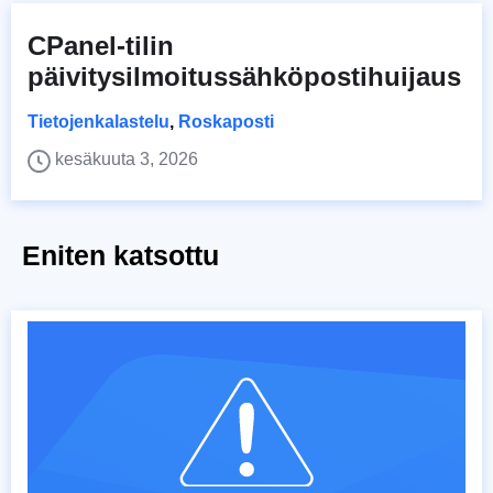
CPanel-tilin
päivitysilmoitussähköpostihuijaus
Tietojenkalastelu
,
Roskaposti
kesäkuuta 3, 2026
Eniten katsottu