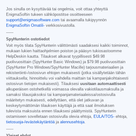
Jos sinulla on kysyttävää tai ongelmia, voit ottaa yhteyttä
EnigmaSoftin tukeen sähköpostitse osoitteeseen
support@enigmasoftware.com
tai avaamalla tukipyynnön
EnigmaSoftin Omatili-
verkkosivustolla.
------
SpyHunterin ostotiedot
Voit myös tilata SpyHunterin välittömästi saadaksesi kaikki toiminnot,
mukaan lukien haittaohjelmien poiston ja pääsyn tukiosastoomme
HelpDeskin kautta. Tilaukset alkavat tyypillisesti
$49.98
puolivuosittain (SpyHunter Basic Windows) ja
$79.98
puolivuosittain
(SpyHunter Pro Windows/SpyHunter Macille) tarjousmateriaalien ja
rekisteröinti-/ostosivun ehtojen mukaisesti (jotka sisällytetään tähän
viittauksella; hinnoittelu voi vaihdella maittain tai kampanjakohtaisesti
ostosivun tietojen mukaisesti). Tilauksesi
uusitaan automaattisesti
alkuperäisen ostohetkellä voimassa olevalla vakiotilausmaksulla ja
samaksi tilausjaksoksi tai kampanjamateriaaleissa/ostosivulla
määritetyn mukaisesti, edellyttäen, että olet jatkuvan ja
keskeytymättömän tilauksen käyttäjä ja että saat ilmoituksen
tulevista maksuista ennen tilauksesi päättymistä. SpyHunterin
ostamiseen sovelletaan ostosivulla olevia ehtoja,
EULA/TOS-
ehtoja,
tietosuoja-/evästekäytäntöä
ja
alennusehtoja
.
------
Yleiset ehdot