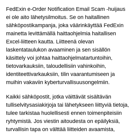
FedExin e-Order Notification Email Scam -huijaus
ei ole aito lähetysilmoitus. Se on haitallinen
sähköpostikampanja, joka väärinkäyttää FedExin
mainetta levittämällä haittaohjelmia haitallisen
Excel-liitteen kautta. Liitteenä olevan
laskentataulukon avaaminen ja sen sisällön
käsittely voi johtaa haittaohjelmatartuntoihin,
tietovarkauksiin, taloudellisiin vahinkoihin,
identiteettivarkauksiin, tilin vaarantumiseen ja
muihin vakaviin kyberturvallisuusongelmiin.
Kaikki sähköpostit, jotka väittävät sisältävän
tulliselvitysasiakirjoja tai lähetykseen liittyviä tietoja,
tulee tarkistaa huolellisesti ennen toimenpiteisiin
ryhtymistä. Jos viestin aitoudesta on epäilyksiä,
turvallisin tapa on välttää liitteiden avaamista,