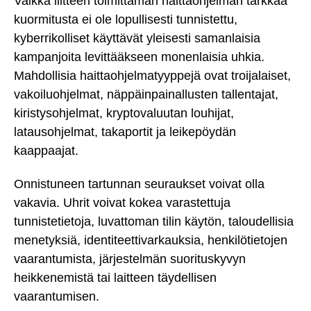
Vaikka liitteen toimittaman haittaohjelman tarkkaa
kuormitusta ei ole lopullisesti tunnistettu,
kyberrikolliset käyttävät yleisesti samanlaisia
kampanjoita levittääkseen monenlaisia uhkia.
Mahdollisia haittaohjelmatyyppejä ovat troijalaiset,
vakoiluohjelmat, näppäinpainallusten tallentajat,
kiristysohjelmat, kryptovaluutan louhijat,
latausohjelmat, takaportit ja leikepöydän
kaappaajat.
Onnistuneen tartunnan seuraukset voivat olla
vakavia. Uhrit voivat kokea varastettuja
tunnistetietoja, luvattoman tilin käytön, taloudellisia
menetyksiä, identiteettivarkauksia, henkilötietojen
vaarantumista, järjestelmän suorituskyvyn
heikkenemistä tai laitteen täydellisen
vaarantumisen.