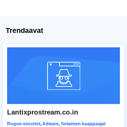
Trendaavat
Lantixprostream.co.in
Rogue-sivustot
,
Adware
,
Selaimen kaappaajat