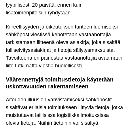
tyypillisesti 20 päivää, ennen kuin
lisätoimenpiteisiin ryhdytään.
Kiireellisyyden ja oikeutuksen tunteen luomiseksi
sähköpostiviestissä kehotetaan vastaanottajia
tarkistamaan liitteenä oleva asiakirja, joka sisältää
tulliselvitysasiakirjat ja tietoja säilytysmaksuista.
Tavoitteena on painostaa vastaanottajia avaamaan
liite tutkimatta viestiä huolellisesti.
Väärennettyjä toimitustietoja käytetään
uskottavuuden rakentamiseen
Aitouden illuusion vahvistamiseksi sähköpostit
sisältävät erilaisia toimitukseen liittyviä tietoja, jotka
muistuttavat laillisissa logistiikkailmoituksissa
olevia tietoja. Näihin tietoihin voi sisältyä: