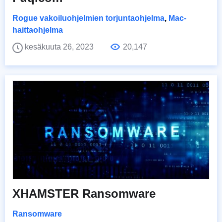
Rogue vakoiluohjelmien torjuntaohjelma
,
Mac-
haittaohjelma
kesäkuuta 26, 2023
20,147
XHAMSTER Ransomware
Ransomware