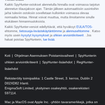
Kaikki SpyHunter-ostokset alennetulla hinnalla ovat voimassa tarjotun
alennetun tilausjakson ajan. Tämän jälkeen automaattisiin uusintoihin
ja/tai tuleviin ostoksiin sovelletaan kulloinkin voimassa olevaa
normaalia hintaa. Hinnat voivat muuttua, mutta ilmoitamme sinulle
etukäteen hinnanmuutoksista.
Kaikki SpyHunter-versiot edellyttävät, että hyväksyt
EULA/TOS-
ehtomme,
tietosuoja-/evästekäytäntömme
ja
alennusehtomme
. Katso
myös usein
kysytyt kysymykset
ja
uhkien arviointikriteerit
. Jos
haluat poistaa SpyHunterin,
lue lisää
.
Koti
Ohjelman Asennuksen Poistamisvaiheet
SpyHunterin
uhkien arviointikriteerit
SpyHunter-lisäehdot
RegHunter-
lisäehdot
Rekisteröity toimipaikka: 1 Castle Street, 3. kerros, Dublin 2
D02XD82 Irlanti.
EnigmaSoft Limited, yksityinen osakeyhtiö, osakerekisteri
597114.
Mac ja MacOS ovat Apple Inc. -yhtiön tavaramerkkejä, jotka on