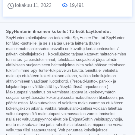
lokakuu 11, 2022
19,491
SpyHunterin ilmainen kokeilu: Tärkeät käyttöehdot
SpyHunter-kokeilujakso on tarkoitettu SpyHunter Pro- tai SpyHunter
for Mac -tuotteille, ja se sisältää useita laitteita (kuten
mainosmateriaaleissa/ostosivulla on kuvattu) kertaluonteiseksi 7
päivän kokeilujaksoksi. Kokeilujakso tarjoaa kattavat haittaohjelmien
tunnistus- ja poistotoiminnot, tehokkaat suojaukset järjestelmän
aktiiviseen suojaamiseen haittaohjelmauhilta sekä pääsyn tekniseen
tukitiimiimme SpyHunter-tukipalvelun kautta. Sinulta ei veloiteta
maksuja etukäteen kokeilujakson aikana, vaikka kokeilujakson
aktivoimiseen vaaditaan luottokortti. (Prepaid-luotto-, pankki- ja
lahjakortteja ei välttämättä hyväksytä tässä tarjouksessa.)
Maksutapasi vaatimus on varmistaa jatkuva ja keskeytymätön
suojaus siirryttäessäsi kokeilujaksosta maksulliseen tilaukseen, jos
päätät ostaa. Maksutavaltasi ei veloiteta maksusummaa etukäteen
kokeilujakson aikana, vaikka rahoituslaitoksellesi voidaan lähettää
valtuutuspyyntöjä maksutapasi voimassaolon varmistamiseksi
(tällaiset valtuutuspyynnöt eivät ole EnigmaSoftin veloituspyyntöjä,
mutta maksutavastasi ja/tai rahoituslaitoksestasi riippuen ne voivat
vaikuttaa tilisi saatavuuteen). Voit peruuttaa kokeilujaksosi