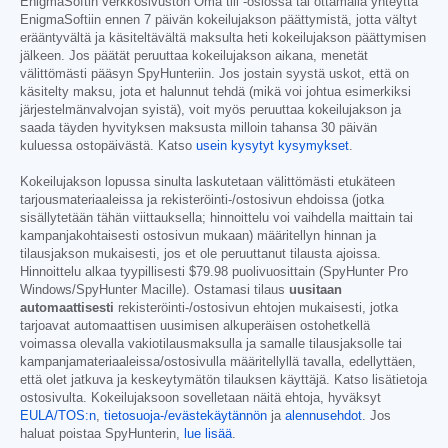
EnigmaSoftin verkkosivuston Oma tili -osiossa tai ottamalla yhteyttä
EnigmaSoftiin ennen 7 päivän kokeilujakson päättymistä, jotta vältyt
erääntyvältä ja käsiteltävältä maksulta heti kokeilujakson päättymisen
jälkeen. Jos päätät peruuttaa kokeilujakson aikana, menetät
välittömästi pääsyn SpyHunteriin. Jos jostain syystä uskot, että on
käsitelty maksu, jota et halunnut tehdä (mikä voi johtua esimerkiksi
järjestelmänvalvojan syistä), voit myös peruuttaa kokeilujakson ja
saada täyden hyvityksen maksusta milloin tahansa 30 päivän
kuluessa ostopäivästä. Katso
usein kysytyt kysymykset
.
Kokeilujakson lopussa sinulta laskutetaan välittömästi etukäteen
tarjousmateriaaleissa ja rekisteröinti-/ostosivun ehdoissa (jotka
sisällytetään tähän viittauksella; hinnoittelu voi vaihdella maittain tai
kampanjakohtaisesti ostosivun mukaan) määritellyn hinnan ja
tilausjakson mukaisesti, jos et ole peruuttanut tilausta ajoissa.
Hinnoittelu alkaa tyypillisesti
$79.98
puolivuosittain (SpyHunter Pro
Windows/SpyHunter Macille). Ostamasi tilaus
uusitaan
automaattisesti
rekisteröinti-/ostosivun ehtojen mukaisesti, jotka
tarjoavat automaattisen uusimisen alkuperäisen ostohetkellä
voimassa olevalla vakiotilausmaksulla ja samalle tilausjaksolle tai
kampanjamateriaaleissa/ostosivulla määritellyllä tavalla, edellyttäen,
että olet jatkuva ja keskeytymätön tilauksen käyttäjä. Katso lisätietoja
ostosivulta. Kokeilujaksoon sovelletaan näitä ehtoja, hyväksyt
EULA/TOS:n
,
tietosuoja-/evästekäytännön
ja
alennusehdot
. Jos
haluat poistaa SpyHunterin,
lue lisää
.