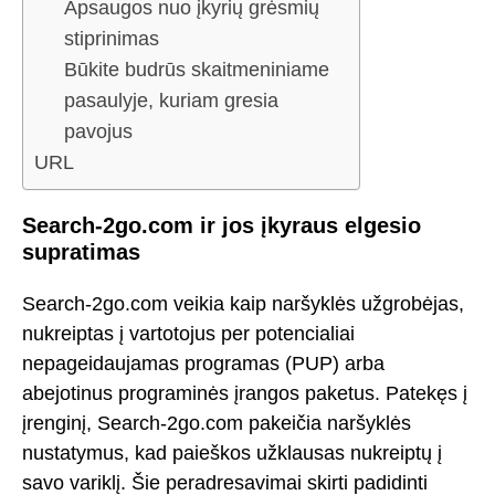
Apsaugos nuo įkyrių grėsmių
stiprinimas
Būkite budrūs skaitmeniniame
pasaulyje, kuriam gresia
pavojus
URL
Search-2go.com ir jos įkyraus elgesio
supratimas
Search-2go.com veikia kaip naršyklės užgrobėjas,
nukreiptas į vartotojus per potencialiai
nepageidaujamas programas (PUP) arba
abejotinus programinės įrangos paketus. Patekęs į
įrenginį, Search-2go.com pakeičia naršyklės
nustatymus, kad paieškos užklausas nukreiptų į
savo variklį. Šie peradresavimai skirti padidinti