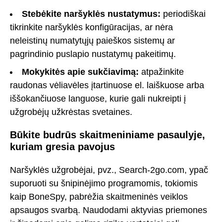
Stebėkite naršyklės nustatymus:
periodiškai
tikrinkite naršyklės konfigūracijas, ar nėra
neleistinų numatytųjų paieškos sistemų ar
pagrindinio puslapio nustatymų pakeitimų.
Mokykitės apie sukčiavimą:
atpažinkite
raudonas vėliavėles įtartinuose el. laiškuose arba
iššokančiuose languose, kurie gali nukreipti į
užgrobėjų užkrėstas svetaines.
Būkite budrūs skaitmeniniame pasaulyje,
kuriam gresia pavojus
Naršyklės užgrobėjai, pvz., Search-2go.com, ypač
suporuoti su šnipinėjimo programomis, tokiomis
kaip BoneSpy, pabrėžia skaitmeninės veiklos
apsaugos svarbą. Naudodami aktyvias priemones