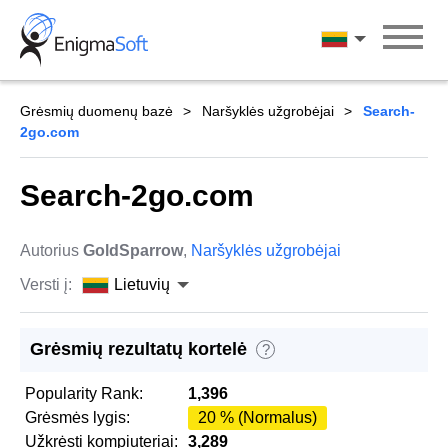
Skip
to
Lietuvių
content
Grėsmių duomenų bazė
Naršyklės užgrobėjai
Search-
2go.com
Search-2go.com
Autorius
GoldSparrow
,
Naršyklės užgrobėjai
Versti į:
Lietuvių
Grėsmių rezultatų kortelė
?
Popularity Rank:
1,396
Grėsmės lygis:
20 % (Normalus)
Užkrėsti kompiuteriai:
3,289