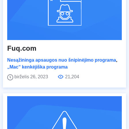
Fuq.com
Nesąžininga apsaugos nuo šnipinėjimo programa
,
„Mac“ kenkėjiška programa
birželis 26, 2023
21,204