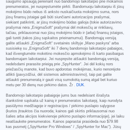
saugumo apsaugą pereinant nuo bandomojo laikotarpio prie mokamos
prenumeratos, jei nuspręstumėte pirkti. Bandomuoju laikotarpiu iš jūsų
mokėjimo būdo nebus iš anksto nuskaičiuota mokėjimo suma, nors
jūsų finansų įstaigai gali būti siunčiami autorizacijos prašymai,
siekiant patikrinti, ar jūsų mokėjimo būdas galioja (tokie autorizavimo
prašymai nėra „EnigmaSoft“ prašymai dėl mokesčių ar rinkliavų,
tačiau, priklausomai nuo jūsų mokėjimo būdo ir (arba) finansų įstaigos,
gali turėti įtakos jūsų sąskaitos prieinamumui). Bandomąją versiją
galite atšaukti „EnigmaSoft“ svetainės skiltyje „Mano paskyra“ arba
susisiekę su „EnigmaSoft“ iki 7 dienų bandomojo laikotarpio pabaigos,
kad išvengtumėte mokėtino mokesčio apmokėjimo iš karto pasibaigus
bandomajam laikotarpiui. Jei nuspręsite atšaukti bandomąją versiją,
nedelsdami prarasite prieigą prie „SpyHunter“. Jei dėl kokių nors
priežasčių manote, kad buvo apdorotas mokėjimas, kurio nenorėjote
atlikti (pavyzdžiui, dėl sistemos administravimo), taip pat galite
atšaukti prenumeratą ir gauti visą sumokėtą sumą atgal bet kuriuo
metu per 30 dienų nuo pirkimo datos. Žr .
DUK
.
Bandomojo laikotarpio pabaigoje jums bus nedelsiant išrašyta
išankstinė sąskaita už kainą ir prenumeratos laikotarpį, kaip nurodyta
pasiūlymo medžiagoje ir registracijos / pirkimo puslapio sąlygose
(kurios įtrauktos čia nuoroda; kainos gali skirtis priklausomai nuo
šalies arba akcijos kiekvienoje pirkimo puslapio informacijoje), jei laiku
neatšaukėte prenumeratos. Kainos paprastai prasideda nuo
$79.98
kas pusmetį („SpyHunter Pro Windows“ / „SpyHunter for Mac“). Jūsų