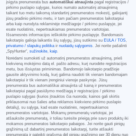
įsigyta prenumerata bus
automatiškai atnaujinta
pagal registracijos /
pirkimo puslapio sąlygas, kurios numato automatinį atnaujinimą
taikant tuo metu taikomą standartinį prenumeratos mokestį, galiojantį
jūsų pradinio pirkimo metu, ir tam pačiam prenumeratos laikotarpiui
arba kaip nurodyta reklaminėje medžiagoje / pirkimo puslapyje, jei
esate nuolatinis, nepertraukiamas prenumeratos vartotojas.
Išsamesnės informacijos ieškokite pirkimo puslapyje. Bandomasis
laikotarpis galioja laikantis šių sąlygų, jūsų sutikimo su
EULA / TOS
,
privatumo / slapukų politika
ir
nuolaidų sąlygomis
. Jei norite pašalinti
„SpyHunter“,
sužinokite, kaip
.
Norėdami sumokėti už automatinį prenumeratos atnaujinimą, prieš
kiekvieną mokėjimo datą el. pašto adresu, kurį nurodėte registracijos
metu, bus išsiųstas priminimas. Bandomojo laikotarpio pradžioje
gausite aktyvinimo kodą, kurį galima naudoti tik vienam bandomajam
laikotarpiui ir tik vienam įrenginiui vienoje paskyroje. Jūsų
prenumerata bus automatiškai atnaujinta už kainą ir prenumeratos
laikotarpiui pagal pasiūlymo medžiagą ir registracijos / pirkimo
puslapio sąlygas (kurios įtrauktos čia nuoroda; kainos gali skirtis
priklausomai nuo šalies arba reklamos kiekvieno pirkimo puslapio
detalių), su sąlyga, kad esate nuolatinės, nepertraukiamos
prenumeratos vartotojas. Mokamų prenumeratų vartotojai, jei
atšauksite prenumeratą, ir toliau turėsite prieigą prie savo produktų iki
mokamos prenumeratos laikotarpio pabaigos. Jei norite gauti pinigų
grąžinimą už dabartinį prenumeratos laikotarpį, turite atšaukti
prenumeratą ir pateikti prašymą dėl pinigų grąžinimo per 30 dienų nuo