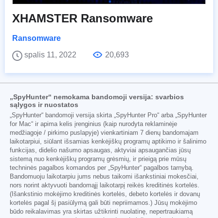
XHAMSTER Ransomware
Ransomware
spalis 11, 2022
20,693
„SpyHunter“ nemokama bandomoji versija: svarbios
sąlygos ir nuostatos
„SpyHunter“ bandomoji versija skirta „SpyHunter Pro“ arba „SpyHunter
for Mac“ ir apima kelis įrenginius (kaip nurodyta reklaminėje
medžiagoje / pirkimo puslapyje) vienkartiniam 7 dienų bandomajam
laikotarpiui, siūlant išsamias kenkėjiškų programų aptikimo ir šalinimo
funkcijas, didelio našumo apsaugas, aktyviai apsaugančias jūsų
sistemą nuo kenkėjiškų programų grėsmių, ir prieigą prie mūsų
techninės pagalbos komandos per „SpyHunter“ pagalbos tarnybą.
Bandomuoju laikotarpiu jums nebus taikomi išankstiniai mokesčiai,
nors norint aktyvuoti bandomąjį laikotarpį reikės kreditinės kortelės.
(Išankstinio mokėjimo kreditinės kortelės, debeto kortelės ir dovanų
kortelės pagal šį pasiūlymą gali būti nepriimamos.) Jūsų mokėjimo
būdo reikalavimas yra skirtas užtikrinti nuolatinę, nepertraukiamą