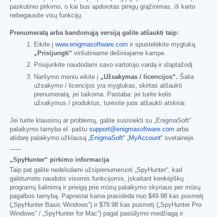
paskutinio pirkimo, o kai bus apdorotas pinigų grąžinimas, iš karto
nebegausite visų funkcijų.
Prenumeratą arba bandomąją versiją galite atšaukti taip:
Eikite į
www.enigmasoftware.com
ir spustelėkite mygtuką
„Prisijungti“
viršutiniame dešiniajame kampe.
Prisijunkite naudodami savo vartotojo vardą ir slaptažodį.
Naršymo meniu eikite į
„Užsakymas / licencijos“.
Šalia
užsakymo / licencijos yra mygtukas, skirtas atšaukti
prenumeratą, jei taikoma. Pastaba: jei turite kelis
užsakymus / produktus, turėsite juos atšaukti atskirai.
Jei turite klausimų ar problemų, galite susisiekti su „EnigmaSoft“
palaikymo tarnyba el. paštu
support@enigmasoftware.com
arba
atidarę palaikymo užklausą
„EnigmaSoft“ „MyAccount“
svetainėje.
------
„SpyHunter“ pirkimo informacija
Taip pat galite nedelsdami užsiprenumeruoti „SpyHunter“, kad
galėtumėte naudotis visomis funkcijomis, įskaitant kenkėjiškų
programų šalinimą ir prieigą prie mūsų palaikymo skyriaus per mūsų
pagalbos tarnybą. Paprastai kaina prasideda nuo
$49.98
kas pusmetį
(„SpyHunter Basic Windows“) ir
$79.98
kas pusmetį („SpyHunter Pro
Windows“ / „SpyHunter for Mac“) pagal pasiūlymo medžiagą ir