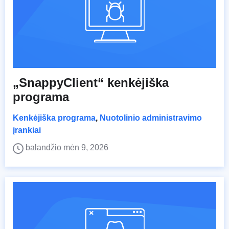
„SnappyClient“ kenkėjiška
programa
Kenkėjiška programa
,
Nuotolinio administravimo
įrankiai
balandžio mėn 9, 2026