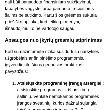
gali būti panaudota finansiniam sukčiavimui,
tapatybės vagystei arba parduota trečiosioms
šalims be sutikimo. Kartu šios grėsmės sukuria
priešišką aplinką, kuri teikia pirmenybę
išnaudojimui, o ne vartotojo saugai.
Apsaugos nuo įkyrių grėsmių stiprinimas
Kad sumažintumėte riziką susidurti su naršyklės
užgrobėjais ar šnipinėjimo programomis,
įgyvendinkite šiuos geriausios praktikos
pavyzdžius:
Atsisiųskite programinę įrangą atsargiai
:
atsisiųskite programas tik iš patikimų
šaltinių. Venkite nemokamos programinės
įrangos svetainių, kurios dažnai sujungia
teisėtą programinę įrangą su PUP.