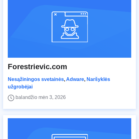
Forestrievic.com
Nesąžiningos svetainės
,
Adware
,
Naršyklės
užgrobėjai
balandžio mėn 3, 2026