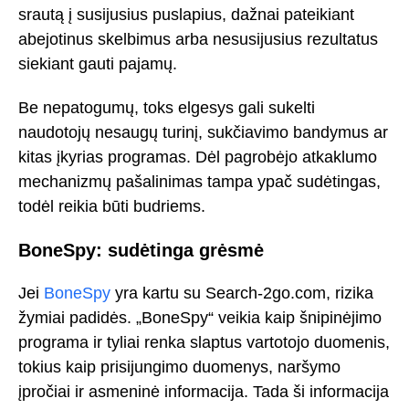
srautą į susijusius puslapius, dažnai pateikiant
abejotinus skelbimus arba nesusijusius rezultatus
siekiant gauti pajamų.
Be nepatogumų, toks elgesys gali sukelti
naudotojų nesaugų turinį, sukčiavimo bandymus ar
kitas įkyrias programas. Dėl pagrobėjo atkaklumo
mechanizmų pašalinimas tampa ypač sudėtingas,
todėl reikia būti budriems.
BoneSpy: sudėtinga grėsmė
Jei
BoneSpy
yra kartu su Search-2go.com, rizika
žymiai padidės. „BoneSpy“ veikia kaip šnipinėjimo
programa ir tyliai renka slaptus vartotojo duomenis,
tokius kaip prisijungimo duomenys, naršymo
įpročiai ir asmeninė informacija. Tada ši informacija