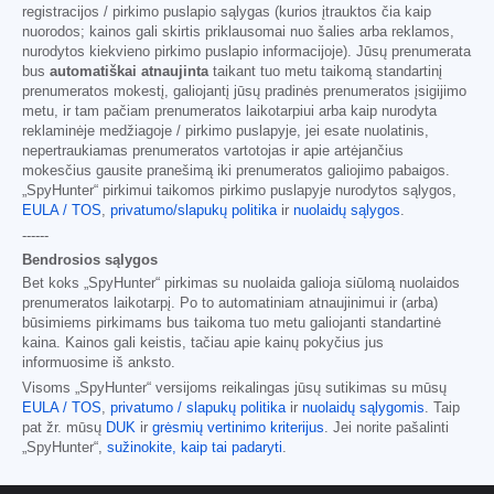
registracijos / pirkimo puslapio sąlygas (kurios įtrauktos čia kaip
nuorodos; kainos gali skirtis priklausomai nuo šalies arba reklamos,
nurodytos kiekvieno pirkimo puslapio informacijoje). Jūsų prenumerata
bus
automatiškai atnaujinta
taikant tuo metu taikomą standartinį
prenumeratos mokestį, galiojantį jūsų pradinės prenumeratos įsigijimo
metu, ir tam pačiam prenumeratos laikotarpiui arba kaip nurodyta
reklaminėje medžiagoje / pirkimo puslapyje, jei esate nuolatinis,
nepertraukiamas prenumeratos vartotojas ir apie artėjančius
mokesčius gausite pranešimą iki prenumeratos galiojimo pabaigos.
„SpyHunter“ pirkimui taikomos pirkimo puslapyje nurodytos sąlygos,
EULA / TOS
,
privatumo/slapukų politika
ir
nuolaidų sąlygos
.
------
Bendrosios sąlygos
Bet koks „SpyHunter“ pirkimas su nuolaida galioja siūlomą nuolaidos
prenumeratos laikotarpį. Po to automatiniam atnaujinimui ir (arba)
būsimiems pirkimams bus taikoma tuo metu galiojanti standartinė
kaina. Kainos gali keistis, tačiau apie kainų pokyčius jus
informuosime iš anksto.
Visoms „SpyHunter“ versijoms reikalingas jūsų sutikimas su mūsų
EULA / TOS
,
privatumo / slapukų politika
ir
nuolaidų sąlygomis
. Taip
pat žr. mūsų
DUK
ir
grėsmių vertinimo kriterijus
. Jei norite pašalinti
„SpyHunter“,
sužinokite, kaip tai padaryti
.