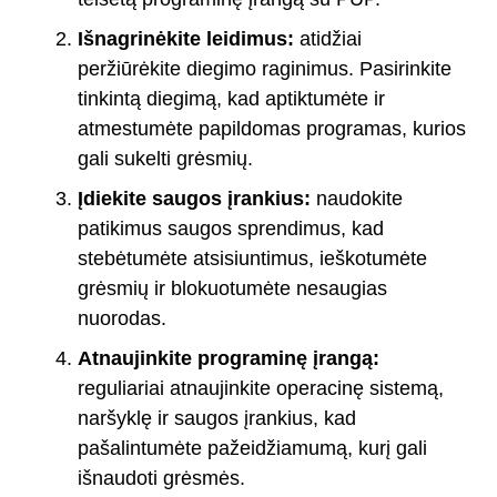
Išnagrinėkite leidimus:
atidžiai
peržiūrėkite diegimo raginimus. Pasirinkite
tinkintą diegimą, kad aptiktumėte ir
atmestumėte papildomas programas, kurios
gali sukelti grėsmių.
Įdiekite saugos įrankius:
naudokite
patikimus saugos sprendimus, kad
stebėtumėte atsisiuntimus, ieškotumėte
grėsmių ir blokuotumėte nesaugias
nuorodas.
Atnaujinkite programinę įrangą:
reguliariai atnaujinkite operacinę sistemą,
naršyklę ir saugos įrankius, kad
pašalintumėte pažeidžiamumą, kurį gali
išnaudoti grėsmės.