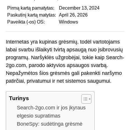
Pirmą kartą pamatytas:
December 13, 2024
Paskutinį kartą matytas:
April 26, 2026
Paveikta (-os) OS:
Windows
Internetas yra kupinas grėsmių, todėl vartotojams
labai svarbu išlaikyti tvirtą apsaugą nuo įsibrovusių
programų. Naršyklės užgrobėjai, tokie kaip Search-
2go.com, parodo aktyvios apsaugos svarbą.
Nepažymėtos šios grėsmės gali pakenkti naršymo
patirčiai, privatumui ir net sistemos saugumui.
Turinys
Search-2go.com ir jos įkyraus
elgesio supratimas
BoneSpy: sudėtinga grėsmė