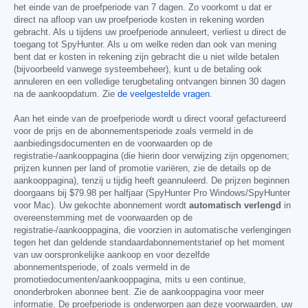
het einde van de proefperiode van 7 dagen. Zo voorkomt u dat er
direct na afloop van uw proefperiode kosten in rekening worden
gebracht. Als u tijdens uw proefperiode annuleert, verliest u direct de
toegang tot SpyHunter. Als u om welke reden dan ook van mening
bent dat er kosten in rekening zijn gebracht die u niet wilde betalen
(bijvoorbeeld vanwege systeembeheer), kunt u de betaling ook
annuleren en een volledige terugbetaling ontvangen binnen 30 dagen
na de aankoopdatum. Zie
de veelgestelde vragen
.
Aan het einde van de proefperiode wordt u direct vooraf gefactureerd
voor de prijs en de abonnementsperiode zoals vermeld in de
aanbiedingsdocumenten en de voorwaarden op de
registratie-/aankooppagina (die hierin door verwijzing zijn opgenomen;
prijzen kunnen per land of promotie variëren, zie de details op de
aankooppagina), tenzij u tijdig heeft geannuleerd. De prijzen beginnen
doorgaans bij
$79.98
per halfjaar (SpyHunter Pro Windows/SpyHunter
voor Mac). Uw gekochte abonnement wordt
automatisch verlengd
in
overeenstemming met de voorwaarden op de
registratie-/aankooppagina, die voorzien in automatische verlengingen
tegen het dan geldende standaardabonnementstarief op het moment
van uw oorspronkelijke aankoop en voor dezelfde
abonnementsperiode, of zoals vermeld in de
promotiedocumenten/aankooppagina, mits u een continue,
ononderbroken abonnee bent. Zie de aankooppagina voor meer
informatie. De proefperiode is onderworpen aan deze voorwaarden, uw