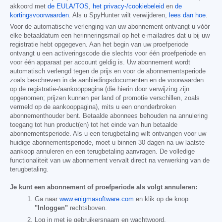
akkoord met
de EULA/TOS
,
het privacy-/cookiebeleid
en
de
kortingsvoorwaarden
. Als u SpyHunter wilt verwijderen,
lees dan hoe
.
Voor de automatische verlenging van uw abonnement ontvangt u vóór
elke betaaldatum een herinneringsmail op het e-mailadres dat u bij uw
registratie hebt opgegeven. Aan het begin van uw proefperiode
ontvangt u een activeringscode die slechts voor één proefperiode en
voor één apparaat per account geldig is. Uw abonnement wordt
automatisch verlengd tegen de prijs en voor de abonnementsperiode
zoals beschreven in de aanbiedingsdocumenten en de voorwaarden
op de registratie-/aankooppagina (die hierin door verwijzing zijn
opgenomen; prijzen kunnen per land of promotie verschillen, zoals
vermeld op de aankooppagina), mits u een ononderbroken
abonnementhouder bent. Betaalde abonnees behouden na annulering
toegang tot hun product(en) tot het einde van hun betaalde
abonnementsperiode. Als u een terugbetaling wilt ontvangen voor uw
huidige abonnementsperiode, moet u binnen 30 dagen na uw laatste
aankoop annuleren en een terugbetaling aanvragen. De volledige
functionaliteit van uw abonnement vervalt direct na verwerking van de
terugbetaling.
Je kunt een abonnement of proefperiode als volgt annuleren:
Ga naar
www.enigmasoftware.com
en klik op de knop
"Inloggen"
rechtsboven.
Log in met je gebruikersnaam en wachtwoord.