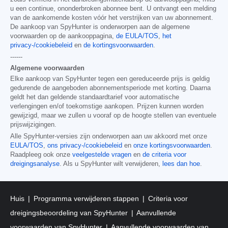
u een continue, ononderbroken abonnee bent. U ontvangt een melding
van de aankomende kosten vóór het verstrijken van uw abonnement.
De aankoop van SpyHunter is onderworpen aan de algemene
voorwaarden op de aankooppagina,
de EULA/TOS
,
het
privacy-/cookiebeleid
en
de kortingsvoorwaarden
.
------
Algemene voorwaarden
Elke aankoop van SpyHunter tegen een gereduceerde prijs is geldig
gedurende de aangeboden abonnementsperiode met korting. Daarna
geldt het dan geldende standaardtarief voor automatische
verlengingen en/of toekomstige aankopen. Prijzen kunnen worden
gewijzigd, maar we zullen u vooraf op de hoogte stellen van eventuele
prijswijzigingen.
Alle SpyHunter-versies zijn onderworpen aan uw akkoord met onze
EULA/TOS
,
ons privacy-/cookiebeleid
en
onze kortingsvoorwaarden
.
Raadpleeg ook onze
veelgestelde vragen
en
de criteria voor
dreigingsanalyse
. Als u SpyHunter wilt verwijderen,
lees dan hoe
.
Huis
Programma verwijderen stappen
Criteria voor
dreigingsbeoordeling van SpyHunter
Aanvullende
voorwaarden van SpyHunter
Aanvullende voorwaarden van