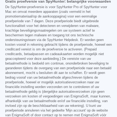
Gratis proefversie van SpyHunter: belangrijke voorwaarden
De SpyHunter-proefversie is voor SpyHunter Pro of SpyHunter voor
Mac en omvat meerdere apparaten (zoals vermeld in het
promotiemateriaal/op de aankooppagina) voor een eenmalige
proefperiode van 7 dagen. Deze proefperiode biedt uitgebreide
functionaliteit voor het detecteren en verwijderen van malware,
krachtige beveiligingsmaatregelen om uw systeem actief te
beschermen tegen malware en toegang tot ons technische
ondersteuningsteam via de SpyHunter Helpdesk. Er worden geen
kosten vooraf in rekening gebracht tijdens de proefperiode, hoewel een
creditcard vereist is om de proefversie te activeren. (Prepaid
creditcards, betaalpassen en cadeaukaarten worden mogelijk niet
geaccepteerd voor deze aanbieding.) De vereiste van uw
betaalmethode is bedoeld om continue, ononderbroken beveiliging te
garanderen tijdens de overgang van een proefperiode naar een betaald
abonnement, mocht u besluiten dit aan te schaffen. Er wordt geen
bedrag vooraf van uw betaalmethode afgeschreven tijdens de
proefperiode, hoewel er mogelijk autorisatieverzoeken naar uw
financiële instelling worden verzonden om te controleren of uw
betaalmethode geldig is (dergelijke autorisatieverzoeken zijn geen
verzoeken om kosten of vergoedingen van EnigmaSoft, maar kunnen,
afhankelijk van uw betaalmethode en/of uw financiële instelling, van
invloed zijn op de beschikbaarheid van uw rekening). U kunt uw
proefperiode annuleren via het gedeelte 'Mijn account' op de website
van EnigmaSoft of door contact op te nemen met EnigmaSoft vóór