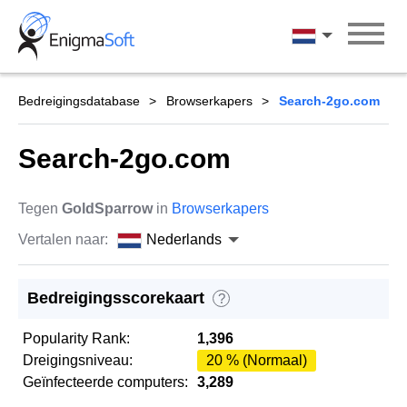
Skip
to
Nederlands
content
Bedreigingsdatabase
Browserkapers
Search-2go.com
Search-2go.com
Tegen
GoldSparrow
in
Browserkapers
Vertalen naar:
Nederlands
Bedreigingsscorekaart
?
Popularity Rank:
1,396
Dreigingsniveau:
20 % (Normaal)
Geïnfecteerde computers:
3,289