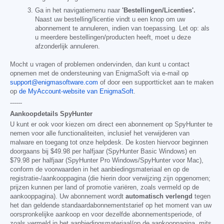
Ga in het navigatiemenu naar
'Bestellingen/Licenties'.
Naast uw bestelling/licentie vindt u een knop om uw
abonnement te annuleren, indien van toepassing. Let op: als
u meerdere bestellingen/producten heeft, moet u deze
afzonderlijk annuleren.
Mocht u vragen of problemen ondervinden, dan kunt u contact
opnemen met de ondersteuning van EnigmaSoft via e-mail op
support@enigmasoftware.com
of door een supportticket aan te maken
op
de MyAccount-website van EnigmaSoft
.
------
Aankoopdetails SpyHunter
U kunt er ook voor kiezen om direct een abonnement op SpyHunter te
nemen voor alle functionaliteiten, inclusief het verwijderen van
malware en toegang tot onze helpdesk. De kosten hiervoor beginnen
doorgaans bij
$49.98
per halfjaar (SpyHunter Basic Windows) en
$79.98
per halfjaar (SpyHunter Pro Windows/SpyHunter voor Mac),
conform de voorwaarden in het aanbiedingsmateriaal en op de
registratie-/aankooppagina (die hierin door verwijzing zijn opgenomen;
prijzen kunnen per land of promotie variëren, zoals vermeld op de
aankooppagina). Uw abonnement wordt
automatisch verlengd
tegen
het dan geldende standaardabonnementstarief op het moment van uw
oorspronkelijke aankoop en voor dezelfde abonnementsperiode, of
zoals vermeld in het aanbiedingsmateriaal/op de aankooppagina, mits