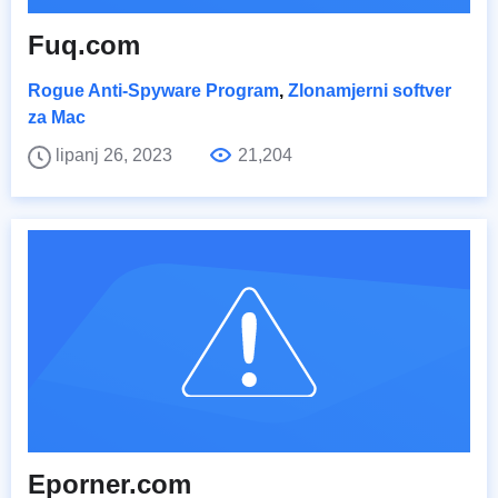
Fuq.com
Rogue Anti-Spyware Program
,
Zlonamjerni softver
za Mac
lipanj 26, 2023
21,204
Eporner.com