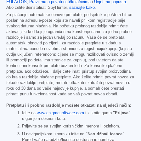
EULA/TOS
,
Pravilima o privatnosti/kolačićima
i
Uvjetima popusta
.
Ako želite deinstalirati SpyHunter,
saznajte kako
.
Za plaćanje automatske obnove pretplate, podsjetnik e-poštom bit će
poslan na adresu e-pošte koju ste naveli prilikom registracije prije
svakog datuma plaćanja. Na početku probnog razdoblja primit ćete
aktivacijski kod koji je ograničen na korištenje samo za jedno probno
razdoblje i samo za jedan uređaj po računu. Vaša će se pretplata
automatski obnoviti po cijeni i za razdoblje pretplate u skladu s
materijalima ponude i uvjetima stranice za registraciju/kupnju (koji su
ovdje uključeni referencom; cijene se mogu razlikovati ovisno o zemlji
ili promociji po detaljima stranice za kupnju), pod uvjetom da ste
kontinuirani korisnik pretplate bez prekida. Za korisnike plaćene
pretplate, ako otkažete, i dalje ćete imati pristup svojim proizvodima
do kraja razdoblja plaćene pretplate. Ako želite primiti povrat novca za
tekuće razdoblje pretplate, morate otkazati i zatražiti povrat novca u
roku od 30 dana od vaše najnovije kupnje, a odmah ćete prestati
primati punu funkcionalnost kada se vaš povrat novca obradi.
Pretplatu ili probno razdoblje možete otkazati na sljedeći način:
Idite na
www.enigmasoftware.com
i kliknite gumb
"Prijava"
u gornjem desnom kutu.
Prijavite se sa svojim korisničkim imenom i lozinkom.
U navigacijskom izborniku idite na
"Narudžba/Licence".
Pored vaše narudžbe/licence dostupan je gumb za