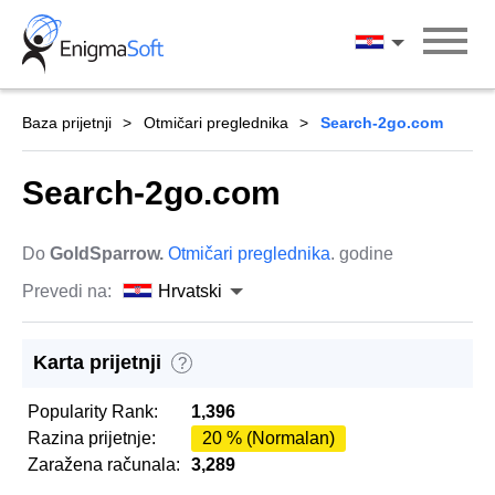
Skip
to
Hrvatski
content
Baza prijetnji
Otmičari preglednika
Search-2go.com
Search-2go.com
Do
GoldSparrow.
Otmičari preglednika
. godine
Prevedi na:
Hrvatski
Karta prijetnji
?
Popularity Rank:
1,396
Razina prijetnje:
20 % (Normalan)
Zaražena računala:
3,289