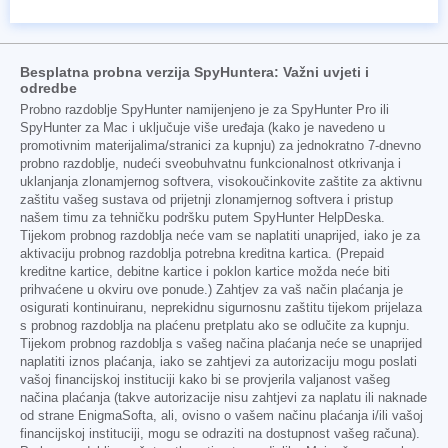
Besplatna probna verzija SpyHuntera: Važni uvjeti i
odredbe
Probno razdoblje SpyHunter namijenjeno je za SpyHunter Pro ili
SpyHunter za Mac i uključuje više uređaja (kako je navedeno u
promotivnim materijalima/stranici za kupnju) za jednokratno 7-dnevno
probno razdoblje, nudeći sveobuhvatnu funkcionalnost otkrivanja i
uklanjanja zlonamjernog softvera, visokoučinkovite zaštite za aktivnu
zaštitu vašeg sustava od prijetnji zlonamjernog softvera i pristup
našem timu za tehničku podršku putem SpyHunter HelpDeska.
Tijekom probnog razdoblja neće vam se naplatiti unaprijed, iako je za
aktivaciju probnog razdoblja potrebna kreditna kartica. (Prepaid
kreditne kartice, debitne kartice i poklon kartice možda neće biti
prihvaćene u okviru ove ponude.) Zahtjev za vaš način plaćanja je
osigurati kontinuiranu, neprekidnu sigurnosnu zaštitu tijekom prijelaza
s probnog razdoblja na plaćenu pretplatu ako se odlučite za kupnju.
Tijekom probnog razdoblja s vašeg načina plaćanja neće se unaprijed
naplatiti iznos plaćanja, iako se zahtjevi za autorizaciju mogu poslati
vašoj financijskoj instituciji kako bi se provjerila valjanost vašeg
načina plaćanja (takve autorizacije nisu zahtjevi za naplatu ili naknade
od strane EnigmaSofta, ali, ovisno o vašem načinu plaćanja i/ili vašoj
financijskoj instituciji, mogu se odraziti na dostupnost vašeg računa).