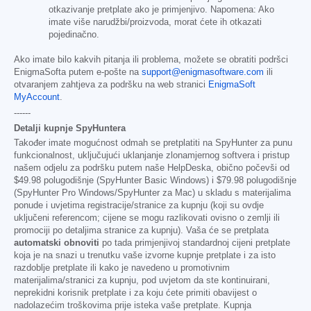
otkazivanje pretplate ako je primjenjivo. Napomena: Ako
imate više narudžbi/proizvoda, morat ćete ih otkazati
pojedinačno.
Ako imate bilo kakvih pitanja ili problema, možete se obratiti podršci
EnigmaSofta putem e-pošte na
support@enigmasoftware.com
ili
otvaranjem zahtjeva za podršku na web stranici
EnigmaSoft
MyAccount
.
------
Detalji kupnje SpyHuntera
Također imate mogućnost odmah se pretplatiti na SpyHunter za punu
funkcionalnost, uključujući uklanjanje zlonamjernog softvera i pristup
našem odjelu za podršku putem naše HelpDeska, obično počevši od
$49.98
polugodišnje (SpyHunter Basic Windows) i
$79.98
polugodišnje
(SpyHunter Pro Windows/SpyHunter za Mac) u skladu s materijalima
ponude i uvjetima registracije/stranice za kupnju (koji su ovdje
uključeni referencom; cijene se mogu razlikovati ovisno o zemlji ili
promociji po detaljima stranice za kupnju). Vaša će se pretplata
automatski obnoviti
po tada primjenjivoj standardnoj cijeni pretplate
koja je na snazi u trenutku vaše izvorne kupnje pretplate i za isto
razdoblje pretplate ili kako je navedeno u promotivnim
materijalima/stranici za kupnju, pod uvjetom da ste kontinuirani,
neprekidni korisnik pretplate i za koju ćete primiti obavijest o
nadolazećim troškovima prije isteka vaše pretplate. Kupnja