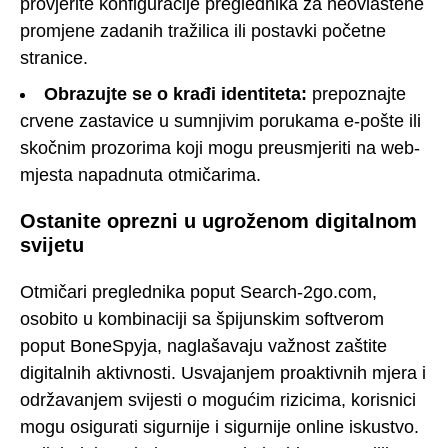
provjerite konfiguracije preglednika za neovlaštene
promjene zadanih tražilica ili postavki početne
stranice.
Obrazujte se o krađi identiteta:
prepoznajte
crvene zastavice u sumnjivim porukama e-pošte ili
skočnim prozorima koji mogu preusmjeriti na web-
mjesta napadnuta otmičarima.
Ostanite oprezni u ugroženom digitalnom
svijetu
Otmičari preglednika poput Search-2go.com,
osobito u kombinaciji sa špijunskim softverom
poput BoneSpyja, naglašavaju važnost zaštite
digitalnih aktivnosti. Usvajanjem proaktivnih mjera i
održavanjem svijesti o mogućim rizicima, korisnici
mogu osigurati sigurnije i sigurnije online iskustvo.