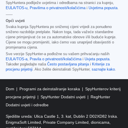
SpyHuntera podliježe uvjetima i odredbama na stranici za kupnju,
EULA/TOS-u
,
Pravilima o privatnosti/kolačićima
i
Uvjetima popusta
.
------
Opći uvjeti
Svaka kupnja SpyHuntera po sniženoj cijeni vrijedi za ponuđeno
sniženo razdoblje pretplate. Nakon toga, tada važeće standardne
cijene primjenjivat će se za automatske obnove i/ili buduće kupnje.
Cijene se mogu promijeniti, iako ćemo vas unaprijed obavijestiti o
promjenama cijena.
Sve verzije SpyHunter-a podložne su vašem prihvaćanju naših
EULA/TOS-a
,
Pravila o privatnosti/kolačićima
i
Uvjeta popusta
.
Također pogledajte naša
Često postavljana pitanja
i
Kriterije za
procjenu prijetnji
. Ako želite deinstalirati SpyHunter,
saznajte kako
.
Dom
Programi za deinstaliranje koraka
SpyHunterov kriterij
procjene prijetnji
SpyHunter Dodatni uvjeti
RegHunter
Dodatni uvjeti i odredbe
Sjedište ureda: Ulica Castle 1, 3. kat, Dublin 2 D02XD82 Irska.
EnigmaSoft Limited, Private Company Limited, dionicama,