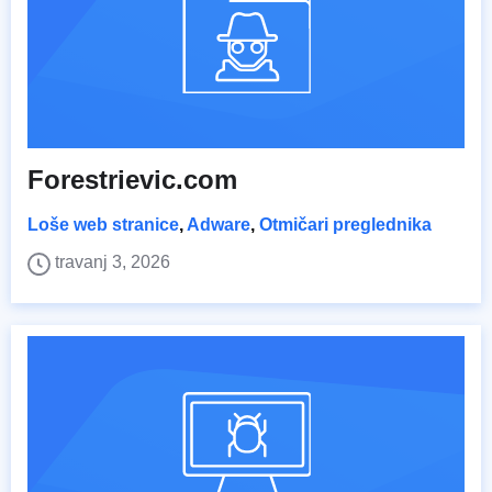
Forestrievic.com
Loše web stranice
,
Adware
,
Otmičari preglednika
travanj 3, 2026