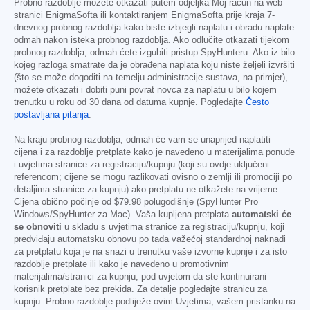
Probno razdoblje možete otkazati putem odjeljka Moj račun na web
stranici EnigmaSofta ili kontaktiranjem EnigmaSofta prije kraja 7-
dnevnog probnog razdoblja kako biste izbjegli naplatu i obradu naplate
odmah nakon isteka probnog razdoblja. Ako odlučite otkazati tijekom
probnog razdoblja, odmah ćete izgubiti pristup SpyHunteru. Ako iz bilo
kojeg razloga smatrate da je obrađena naplata koju niste željeli izvršiti
(što se može dogoditi na temelju administracije sustava, na primjer),
možete otkazati i dobiti puni povrat novca za naplatu u bilo kojem
trenutku u roku od 30 dana od datuma kupnje. Pogledajte
Često
postavljana pitanja
.
Na kraju probnog razdoblja, odmah će vam se unaprijed naplatiti
cijena i za razdoblje pretplate kako je navedeno u materijalima ponude
i uvjetima stranice za registraciju/kupnju (koji su ovdje uključeni
referencom; cijene se mogu razlikovati ovisno o zemlji ili promociji po
detaljima stranice za kupnju) ako pretplatu ne otkažete na vrijeme.
Cijena obično počinje od
$79.98
polugodišnje (SpyHunter Pro
Windows/SpyHunter za Mac). Vaša kupljena pretplata
automatski će
se obnoviti
u skladu s uvjetima stranice za registraciju/kupnju, koji
predviđaju automatsku obnovu po tada važećoj standardnoj naknadi
za pretplatu koja je na snazi u trenutku vaše izvorne kupnje i za isto
razdoblje pretplate ili kako je navedeno u promotivnim
materijalima/stranici za kupnju, pod uvjetom da ste kontinuirani
korisnik pretplate bez prekida. Za detalje pogledajte stranicu za
kupnju. Probno razdoblje podliježe ovim Uvjetima, vašem pristanku na