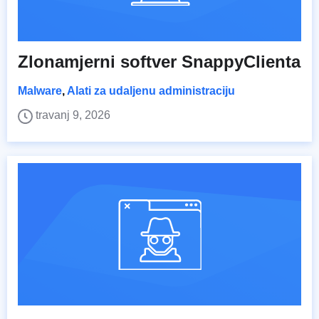
Zlonamjerni softver SnappyClienta
Malware
,
Alati za udaljenu administraciju
travanj 9, 2026