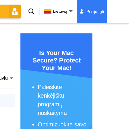
Paieška
Lietuvių
Prisijungti
Is Your Mac
Secure? Protect
Your Mac!
uvių
Paleiskite
kenkėjiškų
programų
nuskaitymą
Optimizuokite savo