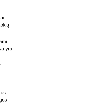
 ar
tokią
jami
va yra
r
rus
ngos