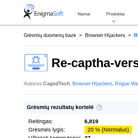
Skip
to
Namai
Produktai
content
Grėsmių duomenų bazė
Browser Hijackers
R
Re-captha-vers
Autorius
CagedTech
,
Browser Hijackers
,
Rogue We
Grėsmių rezultatų kortelė
?
Reitingas:
6,819
Grėsmės lygis:
20 % (Normalus)