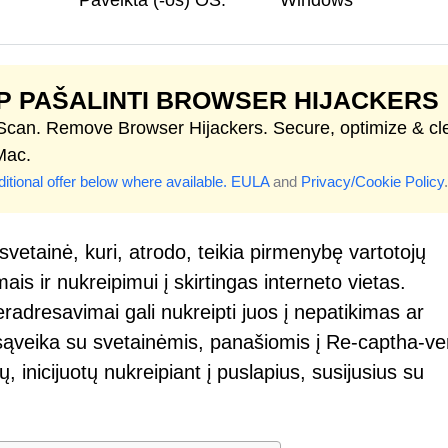
Paveikta (-os) OS:
Windows
P PAŠALINTI BROWSER HIJACKERS
 Scan. Remove Browser Hijackers. Secure, optimize & cl
Mac.
itional offer below where available.
EULA
and
Privacy/Cookie Policy
.
vetainė, kuri, atrodo, teikia pirmenybę vartotojų
is ir nukreipimui į skirtingas interneto vietas.
eradresavimai gali nukreipti juos į nepatikimas ar
sąveika su svetainėmis, panašiomis į Re-captha-ve
 inicijuotų nukreipiant į puslapius, susijusius su