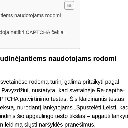
ntiems naudotojams rodomi
udoja netikri CAPTCHA čekiai
audinėjantiems naudotojams rodomi
svetainėse rodomą turinį galima pritaikyti pagal
. Pavyzdžiui, nustatyta, kad svetainėje Re-captha-
CHA patvirtinimo testas. Šis klaidinantis testas
tekstą, nurodantį lankytojams „Spustelėti Leisti, ka
ndinis šio apgaulingo testo tikslas – apgauti lankyt
n leidimą siųsti naršyklės pranešimus.