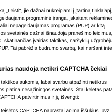
„Leisti“, jie dažnai nukreipiami į įtartiną tinklalapį
eidaujama programinė įranga, įskaitant reklamine
ialiai nepageidaujamas programas (PUP) ar kitą
os svetainės dažnai išnaudoja pranešimo leidimus
, skatinančias įvairias taktikas, naršyklių užgrobėj
PUP. Tai pabrėžia budrumo svarbą, kai naršant int
kurias naudoja netikri CAPTCHA čekiai
 taktikos aukomis, labai svarbu atpažinti netikrus
s platina nesąžiningos svetainės. Štai keletas pat
CAPTCHA patvirtinimus ir jų išvengti:
 teisėtos CAPTCHA paprastai apima iššūkius, pvz.