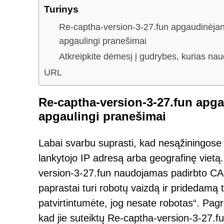
Turinys
Re-captha-version-3-27.fun apgaudinėja
apgaulingi pranešimai
Atkreipkite dėmesį į gudrybes, kurias na
URL
Re-captha-version-3-27.fun apg
apgaulingi pranešimai
Labai svarbu suprasti, kad nesąžiningose 
lankytojo IP adresą arba geografinę vietą
version-3-27.fun naudojamas padirbto CAPT
paprastai turi robotų vaizdą ir pridedamą 
patvirtintumėte, jog nesate robotas“. Pagri
kad jie suteiktų Re-captha-version-3-27.fu