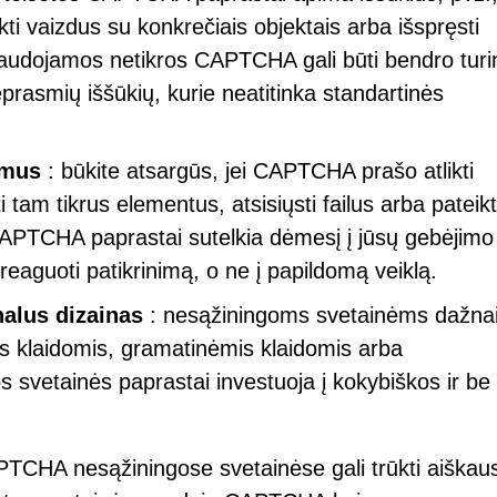
inkti vaizdus su konkrečiais objektais arba išspręsti
audojamos netikros CAPTCHA gali būti bendro turin
prasmių iššūkių, kurie neatitinka standartinės
smus
: būkite atsargūs, jei CAPTCHA prašo atlikti
 tam tikrus elementus, atsisiųsti failus arba pateikt
CAPTCHA paprastai sutelkia dėmesį į jūsų gebėjimo
s reaguoti patikrinimą, o ne į papildomą veiklą.
alus dizainas
: nesąžiningoms svetainėms dažna
 klaidomis, gramatinėmis klaidomis arba
 svetainės paprastai investuoja į kokybiškos ir be
PTCHA nesąžiningose svetainėse gali trūkti aiškau