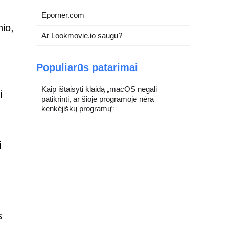
Eporner.com
io,
Ar Lookmovie.io saugu?
Populiarūs patarimai
Kaip ištaisyti klaidą „macOS negali
i
patikrinti, ar šioje programoje nėra
kenkėjiškų programų“
i
s