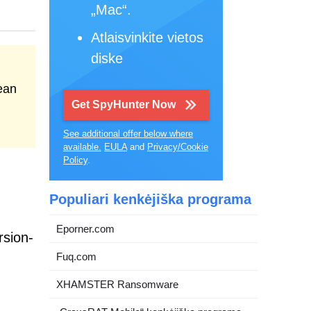
„Mac“.
Atlaisvinkite vietos
diske
ean
Get SpyHunter Now
See additional offer below where
available.
EULA
and
Privacy/Cookie
Policy
.
Populiari kenkėjiška programa
Eporner.com
rsion-
Fuq.com
XHAMSTER Ransomware