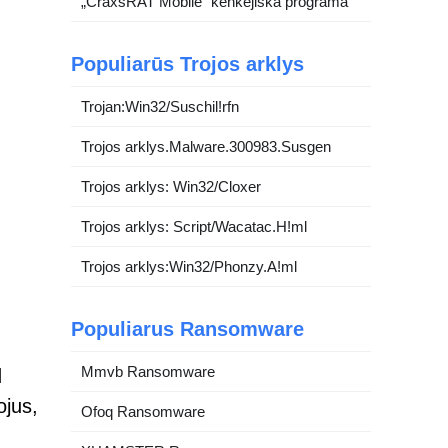
„CraxsRAT Mobile“ kenkėjiška programa
Populiarūs Trojos arklys
Trojan:Win32/Suschil!rfn
Trojos arklys.Malware.300983.Susgen
Trojos arklys: Win32/Cloxer
Trojos arklys: Script/Wacatac.H!ml
Trojos arklys:Win32/Phonzy.A!ml
Populiarus Ransomware
Mmvb Ransomware
d
ojus,
Ofoq Ransomware