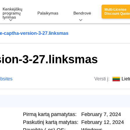
Kenkėjiškų
Multi-License
programų
Palaikymas
Bendrovė
Discount Quote
tyrimas
e-captha-version-3-27.linksmas
ion-3-27.linksmas
bsites
Versti į:
Liet
Pirmą kartą pamatytas:
February 7, 2024
Paskutinį kartą matytas:
February 12, 2024