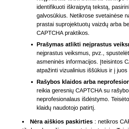
identifikuoti iškraipytą tekstą, pasir
galvosūkius. Netikrose svetainėse n
prastai suprojektuotų vaizdų arba be
CAPTCHA praktikos.
Prašymas atlikti neįprastus veik
neįprastus veiksmus, pvz., spustelėti
asmeninės informacijos. Įteisintos 
atpažinti vizualinius iššūkius ir į juo
Rašybos klaidos arba neprofesion
reikia geresnių CAPTCHA su rašybos
neprofesionalaus išdėstymo. Teisėtos
klaidų naudotojo patirtį.
Nėra aiškios paskirties
: netikros CA