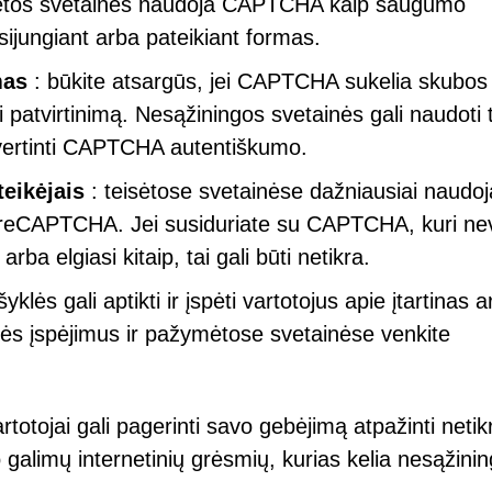
Teisėtos svetainės naudoja CAPTCHA kaip saugumo
sijungiant arba pateikiant formas.
mas
: būkite atsargūs, jei CAPTCHA sukelia skubos
 patvirtinimą. Nesąžiningos svetainės gali naudoti 
 įvertinti CAPTCHA autentiškumo.
eikėjais
: teisėtose svetainėse dažniausiai naudo
 reCAPTCHA. Jei susiduriate su CAPTCHA, kuri ne
arba elgiasi kitaip, tai gali būti netikra.
yklės gali aptikti ir įspėti vartotojus apie įtartinas a
lės įspėjimus ir pažymėtose svetainėse venkite
totojai gali pagerinti savo gebėjimą atpažinti netik
galimų internetinių grėsmių, kurias kelia nesąžini