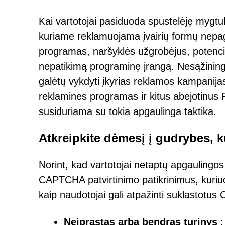
Kai vartotojai pasiduoda spustelėję mygtuką 
kuriame reklamuojama įvairių formų nepag
programas, naršyklės užgrobėjus, potenc
nepatikimą programinę įrangą. Nesąžining
galėtų vykdyti įkyrias reklamos kampanijas
reklamines programas ir kitus abejotinus 
susiduriama su tokia apgaulinga taktika.
Atkreipkite dėmesį į gudrybes, 
Norint, kad vartotojai netaptų apgaulingos
CAPTCHA patvirtinimo patikrinimus, kuriuo
kaip naudotojai gali atpažinti suklastotus 
Neįprastas arba bendras turinys
: