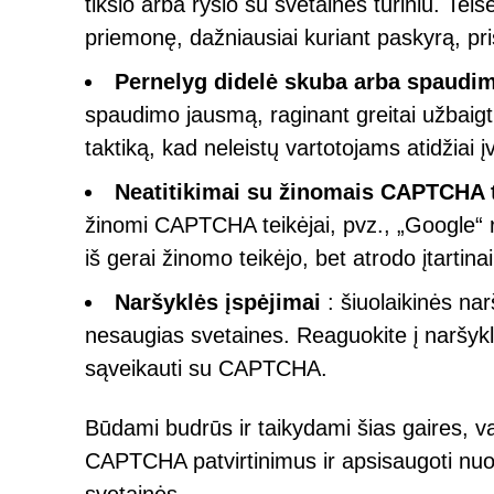
tikslo arba ryšio su svetainės turiniu. 
priemonę, dažniausiai kuriant paskyrą, pri
Pernelyg didelė skuba arba spaudi
spaudimo jausmą, raginant greitai užbaigti
taktiką, kad neleistų vartotojams atidžiai
Neatitikimai su žinomais CAPTCHA t
žinomi CAPTCHA teikėjai, pvz., „Google“
iš gerai žinomo teikėjo, bet atrodo įtartinai 
Naršyklės įspėjimai
: šiuolaikinės narš
nesaugias svetaines. Reaguokite į naršyk
sąveikauti su CAPTCHA.
Būdami budrūs ir taikydami šias gaires, var
CAPTCHA patvirtinimus ir apsisaugoti nuo 