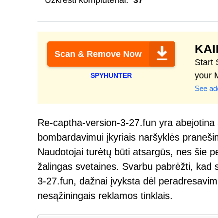
Užkrėsti kompiuteriai:
37
KAI
Scan & Remove Now
Start
your 
SPYHUNTER
See add
Re-captha-version-3-27.fun yra abejotina s
bombardavimui įkyriais naršyklės pranešima
Naudotojai turėtų būti atsargūs, nes šie p
žalingas svetaines. Svarbu pabrėžti, kad 
3-27.fun, dažnai įvyksta dėl peradresavimų,
nesąžiningais reklamos tinklais.