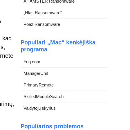
XHAMSTER Ransomware
,
„Hlas Ransomware“.
s
Poaz Ransomware
, kad
Populiari „Mac“ kenkėjiška
us,
programa
ernete
Fuq.com
ManagerUnit
PrimaryRemote
SkilledModuleSearch
arimų,
Valdytojų skyrius
Populiarios problemos
,