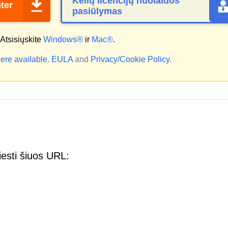
Kelių licencijų nuolaidos
ter
pasiūlymas
Atsisiųskite
Windows®
ir
Mac®
.
ere available.
EULA
and
Privacy/Cookie Policy
.
iesti šiuos URL: