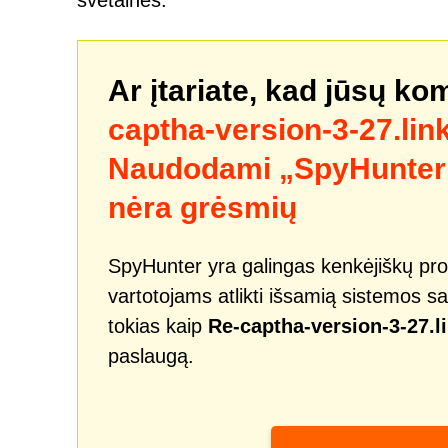
svetainės.
Ar įtariate, kad jūsų ko
captha-version-3-27.li
Naudodami „SpyHunter“ 
nėra grėsmių
SpyHunter yra galingas kenkėjiškų pro
vartotojams atlikti išsamią sistemos sa
tokias kaip
Re-captha-version-3-27.
paslaugą.