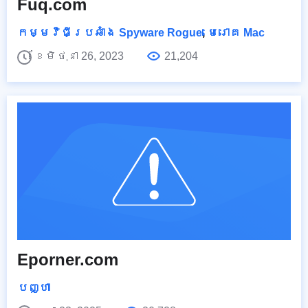
Fuq.com
កម្មវិធីប្រឆាំង Spyware Rogue
,
មេរោគ Mac
ខែមិថុនា 26, 2023
21,204
Eporner.com
បញ្ហា