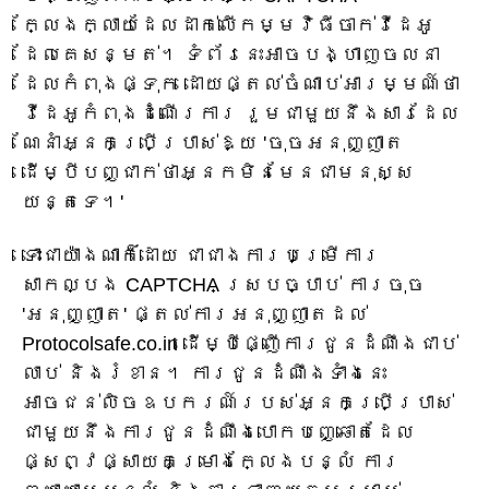
ក្លែងក្លាយដែលដាក់លើកម្មវិធីចាក់វីដេអូ
ដែលគេសន្មត់។ ទំព័រនេះអាចបង្ហាញចលនា
ដែលកំពុងផ្ទុក ដោយផ្តល់ចំណាប់អារម្មណ៍ថា
វីដេអូកំពុងដំណើរការ រួមជាមួយនឹងសារដែល
ណែនាំអ្នកប្រើប្រាស់ឱ្យ 'ចុចអនុញ្ញាត
ដើម្បីបញ្ជាក់ថាអ្នកមិនមែនជាមនុស្ស
យន្តទេ។'
ទោះជាយ៉ាងណាក៏ដោយ ជាជាងការបម្រើការ
សាកល្បង CAPTCHA ស្របច្បាប់ ការចុច
'អនុញ្ញាត' ផ្តល់ការអនុញ្ញាតដល់
Protocolsafe.co.in ដើម្បីផ្ញើការជូនដំណឹងជាប់
លាប់ និងរំខាន។ ការជូនដំណឹងទាំងនេះ
អាចជន់លិចឧបករណ៍របស់អ្នកប្រើប្រាស់
ជាមួយនឹងការជូនដំណឹងបោកបញ្ឆោតដែល
ផ្សព្វផ្សាយគម្រោងក្លែងបន្លំ ការ