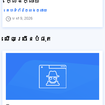
ក្លែងក្លាយ
គេហទំព័រក្លែងក្លាយ
មេសា 9, 2026
មើលច្រើនបំផុត