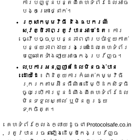
ការបញ្ជូនបន្តពីគេហទំព័រដែលអាច
បង្កគ្រោះថ្នាក់។
រក្សាកម្មវិធី និងឧបករណ៍
សុវត្ថិភាពត្រូវបានអាប់ដេត
៖ ការ
ធ្វើបច្ចុប្បន្នភាពជាប្រចាំជួយកាត់
បន្ថយភាពងាយរងគ្រោះដែលគេហទំព័រ
បញ្ឆោតទាំងឡាយអាចកេងប្រវ័ញ្ច។
លុបការអនុញ្ញាតដែលមិនចង់បាន
ដោយដៃ
៖ ពិនិត្យការកំណត់កម្មវិធី
រុករកតាមអ៊ីនធឺណិតដើម្បីដកសិទ្ធិ
ចូលប្រើការជូនដំណឹងពីគេហទំព័រដែល
មិនទទួលស្គាល់ ឬមិនគួរឱ្យ
ទុកចិត្ត។
គេហទំព័រក្លែងក្លាយដូចជា Protocolsafe.co.in
ត្រូវបានរចនាឡើងដើម្បីកេងប្រវ័ញ្ច