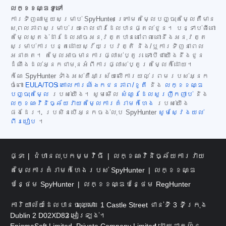
លក្ខខណ្ឌទូទៅ
ការទិញណាមួយសម្រាប់ SpyHunter ក្រោមតម្លៃបញ្ចុះតម្លៃគឺមាន
សុពលភាពសម្រាប់រយៈពេលជាវដែលបានផ្តល់ជូន។ បន្ទាប់ពីនោះ
តម្លៃស្តង់ដារដែលអាចអនុវត្តបាននៅពេលនោះនឹងអនុវត្ត
សម្រាប់ការបន្តដោយស្វ័យប្រវត្តិ និង/ឬការទិញនាពេល
អនាគត។ តម្លៃអាចមានការផ្លាស់ប្តូរ ទោះបីជាយើងនឹងជូន
ដំណឹងដល់អ្នកជាមុនអំពីការផ្លាស់ប្តូរតម្លៃក៏ដោយ។
កំណែ SpyHunter ទាំងអស់គឺអាស្រ័យលើការយល់ព្រមរបស់អ្នក
ចំពោះ
EULA/TOS
គោលការណ៍ឯកជនភាព/ខូគី
និង
លក្ខខណ្ឌ
បញ្ចុះតម្លៃ
របស់យើង។ សូមមើល
សំណួរដែលសួរញឹកញាប់
និង
លក្ខណៈវិនិច្ឆ័យវាយតម្លៃការគំរាមកំហែង
របស់យើង
ផងដែរ។ ប្រសិនបើអ្នកចង់លុប SpyHunter
សូមស្វែងយល់
ពីរបៀប
។
ផ្ទះ
ជំហានលុបកម្មវិធី
លក្ខណៈវិនិច្ឆ័យការវាយ
តម្លៃការគំរាមកំហែងរបស់ SpyHunter
លក្ខខណ្ឌ
បន្ថែម SpyHunter
លក្ខខណ្ឌបន្ថែម RegHunter
ការិយាល័យដែលបានចុះឈ្មោះ៖ 1 Castle Street ជាន់ទី 3 ទីក្រុង
Dublin 2 D02XD82 អៀរឡង់។