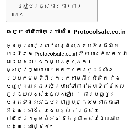
របៀបរក្សាការការពារ
URLs
ធម្មជាតិបោកប្រាស់នៃ Protocolsafe.co.in
អ្នកស្រាវជ្រាវសន្តិសុខតាមអ៊ីនធឺណិត
បានវិភាគ Protocolsafe.co.in ហើយបានកំណត់ថាវា
មានមុខងារជាចម្បងក្នុងការ
ផ្សព្វផ្សាយសារឥតបានការជូនដំណឹង
របស់កម្មវិធីរុករកតាមអ៊ីនធឺណិត និង
បញ្ជូនអ្នកប្រើប្រាស់ទៅកាន់គេហទំព័រដែល
គួរឱ្យសង្ស័យផ្សេងទៀត។ ការបញ្ជូន
បន្តទាំងនេះអាចបង្ហាញបុគ្គលម្នាក់ៗទៅ
នឹងគម្រោងក្លែងបន្លំ ការផ្សាយ
ពាណិជ្ជកម្មបំភាន់ និងខ្លឹមសារដែលអាច
បង្កគ្រោះថ្នាក់។