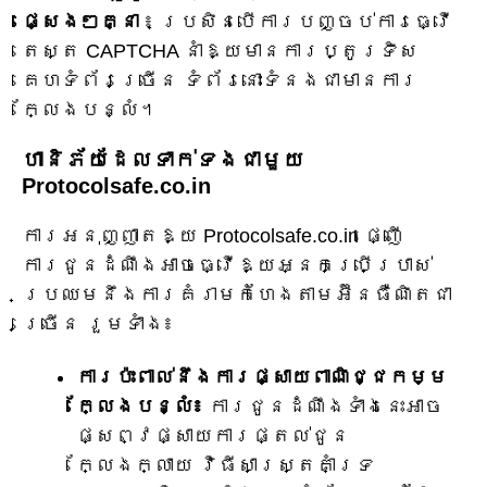
ផ្សេងៗគ្នា
៖ ប្រសិនបើការបញ្ចប់ការធ្វើ
តេស្ត CAPTCHA នាំឱ្យមានការប្តូរទិស
គេហទំព័រច្រើន ទំព័រនោះទំនងជាមានការ
ក្លែងបន្លំ។
ហានិភ័យដែលទាក់ទងជាមួយ
Protocolsafe.co.in
ការអនុញ្ញាតឱ្យ Protocolsafe.co.in ផ្ញើ
ការជូនដំណឹងអាចធ្វើឱ្យអ្នកប្រើប្រាស់
ប្រឈមនឹងការគំរាមកំហែងតាមអ៊ីនធឺណិតជា
ច្រើន រួមទាំង៖
ការប៉ះពាល់នឹងការផ្សាយពាណិជ្ជកម្ម
ក្លែងបន្លំ៖
ការជូនដំណឹងទាំងនេះអាច
ផ្សព្វផ្សាយការផ្តល់ជូន
ក្លែងក្លាយ វិធីសាស្ត្រគាំទ្រ