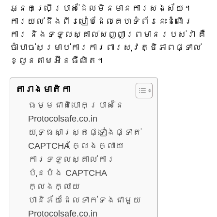
អ្នកប្រើប្រាស់ដែលមិនមានការសង្ស័យ។
ការយល់ដឹងពីរបៀបដែលគេហទំព័រនេះដំណើរ
ការ និងទទួលស្គាល់សញ្ញាព្រមានរបស់វា គឺ
ចាំបាច់សម្រាប់ការការពារសុវត្ថិភាពផ្ទាល់
ខ្លួនតាមអ៊ីនធឺណិត។
តារាង​មាតិកា
ធម្មជាតិបោកប្រាស់នៃ
Protocolsafe.co.in
យុទ្ធសាស្ត្រផ្ទៀងផ្ទាត់
CAPTCHA ក្លែងក្លាយ
ការទទួលស្គាល់ការ
ប៉ុនប៉ង CAPTCHA
ក្លែងក្លាយ
ហានិភ័យដែលទាក់ទងជាមួយ
Protocolsafe.co.in