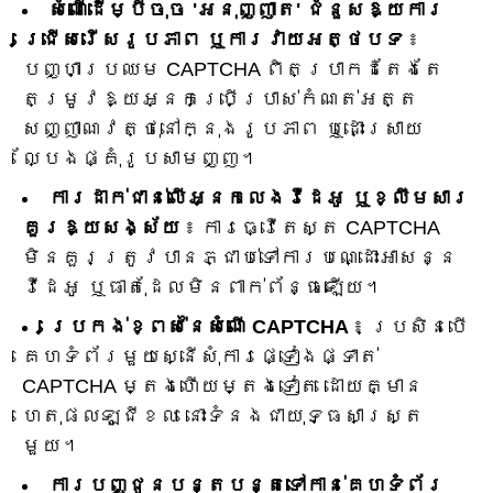
សំណើដើម្បីចុច 'អនុញ្ញាត' ជំនួសឱ្យការ
ជ្រើសរើសរូបភាព ឬការវាយអត្ថបទ
៖
បញ្ហាប្រឈម CAPTCHA ពិតប្រាកដតែងតែ
តម្រូវឱ្យអ្នកប្រើប្រាស់កំណត់អត្ត
សញ្ញាណវត្ថុនៅក្នុងរូបភាព ឬដោះស្រាយ
ល្បែងផ្គុំរូបសាមញ្ញ។
ការដាក់ជាន់លើអ្នកលេងវីដេអូ ឬខ្លឹមសារ
គួរឱ្យសង្ស័យ
៖ ការធ្វើតេស្ត CAPTCHA
មិនគួរត្រូវបានភ្ជាប់ទៅការបណ្ដោះអាសន្ន
វីដេអូ ឬធាតុដែលមិនពាក់ព័ន្ធឡើយ។
ប្រេកង់ខ្ពស់នៃសំណើ CAPTCHA
៖ ប្រសិនបើ
គេហទំព័រមួយស្នើសុំការផ្ទៀងផ្ទាត់
CAPTCHA ម្តងហើយម្តងទៀត ដោយគ្មាន
ហេតុផលឡូជីខល នោះទំនងជាយុទ្ធសាស្ត្រ
មួយ។
ការបញ្ជូនបន្តបន្តទៅកាន់គេហទំព័រ