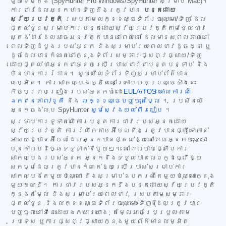
មួយខែម្តង (SpyHunter Pro Windows/SpyHunter សម្រាប់ Mac)។
ការជាវដែលអ្នកបានទិញនឹងត្រូវបាន
បន្តដោយ
ស្វ័យប្រវត្តិ
ស្របតាមលក្ខខណ្ឌទំព័រចុះឈ្មោះ/ទិញ ដែល
ផ្តល់ជូនសម្រាប់ការបន្តដោយស្វ័យប្រវត្តិតាមថ្លៃជាវ
ស្តង់ដារដែលអាចអនុវត្តបាននៅពេលនោះ ដែលមានសុពលភាពនៅ
ពេលទិញដំបូងរបស់អ្នក និងសម្រាប់រយៈពេលជាវដូចគ្នា ឬ
ដូចដែលបានកំណត់នៅក្នុងទំព័រសម្ភារៈផ្សព្វផ្សាយ/ទិញ
ដោយផ្តល់ថាអ្នកជាអ្នកប្រើប្រាស់ជាវជាបន្តបន្ទាប់ និង
មិនមានការរំខាន។ សូមមើលទំព័រទិញសម្រាប់ព័ត៌មាន
លម្អិត។ ការសាកល្បងស្ថិតនៅក្រោមលក្ខខណ្ឌទាំងនេះ
កិច្ចព្រមព្រៀងរបស់អ្នកចំពោះ
EULA/TOS
គោលការណ៍
ឯកជនភាព/ខូគី
និង
លក្ខខណ្ឌបញ្ចុះតម្លៃ
។ ប្រសិនបើ
អ្នកចង់លុប SpyHunter
សូមស្វែងយល់ពីរបៀប
។
សម្រាប់ការទូទាត់លើការបន្តការជាវរបស់អ្នកដោយ
ស្វ័យប្រវត្តិ ការរំលឹកតាមអ៊ីមែលនឹងត្រូវបានផ្ញើទៅកាន់
អាសយដ្ឋានអ៊ីមែលដែលអ្នកបានផ្តល់ឱ្យនៅពេលអ្នកចុះឈ្មោះ
មុនកាលបរិច្ឆេទទូទាត់នីមួយៗ។ នៅពេលចាប់ផ្តើមការ
សាកល្បងរបស់អ្នក អ្នកនឹងទទួលបានលេខកូដធ្វើឱ្យ
សកម្មដែលត្រូវបានកំណត់ឱ្យប្រើប្រាស់សម្រាប់ការ
សាកល្បងតែមួយប៉ុណ្ណោះ និងសម្រាប់ឧបករណ៍តែមួយប៉ុណ្ណោះក្នុង
មួយគណនី។ ការជាវរបស់អ្នកនឹងបន្តដោយស្វ័យប្រវត្តិ
ក្នុងតម្លៃ និងសម្រាប់រយៈពេលជាវ ស្របតាមសម្ភារៈ
ផ្តល់ជូន និងលក្ខខណ្ឌទំព័រចុះឈ្មោះ/ទិញ (ដែលត្រូវបាន
បញ្ចូលនៅទីនេះដោយឯកសារយោង; តម្លៃអាចប្រែប្រួលតាម
ប្រទេស ឬការផ្សព្វផ្សាយក្នុងមួយព័ត៌មានលម្អិត