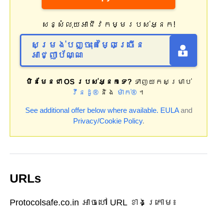
សន្សំលុយអាជីវកម្មរបស់អ្នក!
សម្រង់បញ្ចុះតម្លៃច្រើន
អាជ្ញាប័ណ្ណ
មិនមែនជា OS របស់អ្នកទេ?
ទាញយកសម្រាប់
វីនដូ®
និង
ម៉ាក់®
។
See additional offer below where available.
EULA
and
Privacy/Cookie Policy
.
URLs
Protocolsafe.co.in អាចហៅ URL ខាងក្រោម៖