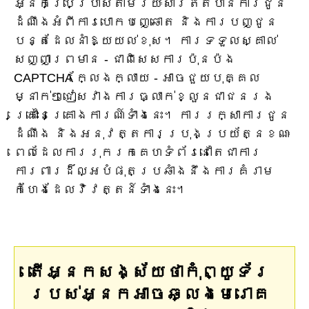
អ្នកប្រើប្រាស់តាមរយៈសារឥតបានការជូន
ដំណឹងអំពីការបោកបញ្ឆោត និងការបញ្ជូន
បន្តដែលនាំឱ្យយល់ខុស។ ការទទួលស្គាល់
សញ្ញាព្រមាន - ជាពិសេសការប៉ុនប៉ង
CAPTCHA ក្លែងក្លាយ - អាចជួយបុគ្គល
ម្នាក់ៗជៀសវាងការធ្លាក់ខ្លួនជាជនរង
គ្រោះនៃគ្រោងការណ៍ទាំងនេះ។ ការរក្សាការជូន
ដំណឹង និងអនុវត្តការប្រុងប្រយ័ត្នខណៈ
ពេលដែលការរុករកគេហទំព័រនៅតែជាការ
ការពារដ៏ល្អបំផុតប្រឆាំងនឹងការគំរាម
កំហែងដែលវិវត្តន៍ទាំងនេះ។
តើអ្នកសង្ស័យថាកុំព្យូទ័រ
របស់អ្នកអាចឆ្លងមេរោគ