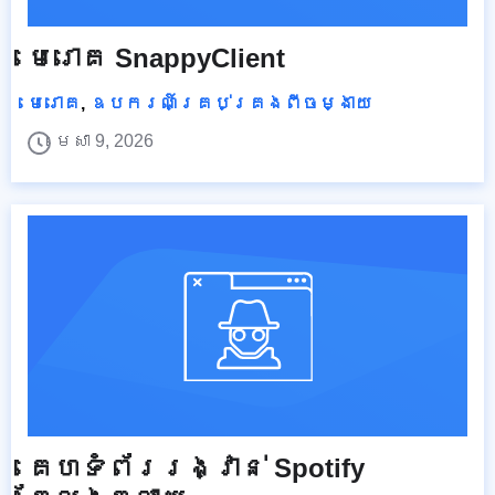
មេរោគ SnappyClient
មេរោគ
,
ឧបករណ៍គ្រប់គ្រងពីចម្ងាយ
មេសា 9, 2026
គេហទំព័ររង្វាន់ Spotify