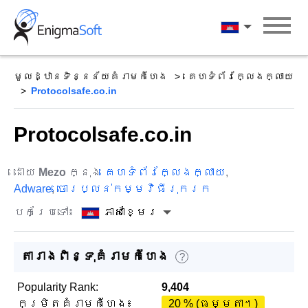
Skip
to
ភាសាខ្មែរ
content
មូលដ្ឋានទិន្នន័យគំរាមកំហែង
គេហទំព័រក្លែងក្លាយ
Protocolsafe.co.in
Protocolsafe.co.in
ដោយ
Mezo
ក្នុង
គេហទំព័រក្លែងក្លាយ
,
Adware
,
ចោរប្លន់កម្មវិធីរុករក
បកប្រែទៅ៖
ភាសាខ្មែរ
តារាងពិន្ទុគំរាមកំហែង
?
Popularity Rank:
9,404
កម្រិតគំរាមកំហែង៖
20 % (ធម្មតា។)