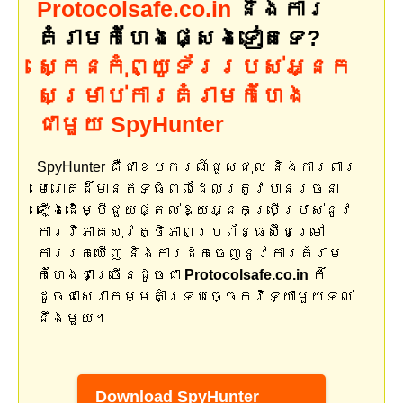
Protocolsafe.co.in
និងការ
គំរាមកំហែងផ្សេងទៀតទេ?
ស្កេនកុំព្យូទ័ររបស់អ្នក
សម្រាប់ការគំរាមកំហែង
ជាមួយ SpyHunter
SpyHunter គឺជាឧបករណ៍ជួសជុល និងការពារ
មេរោគដ៏មានឥទ្ធិពលដែលត្រូវបានរចនា
ឡើងដើម្បីជួយផ្តល់ឱ្យអ្នកប្រើប្រាស់នូវ
ការវិភាគសុវត្ថិភាពប្រព័ន្ធស៊ីជម្រៅ
ការរកឃើញ និងការដកចេញនូវការគំរាម
កំហែងជាច្រើនដូចជា
Protocolsafe.co.in
ក៏
ដូចជាសេវាកម្មគាំទ្របច្ចេកវិទ្យាមួយទល់
នឹងមួយ។
Download SpyHunter