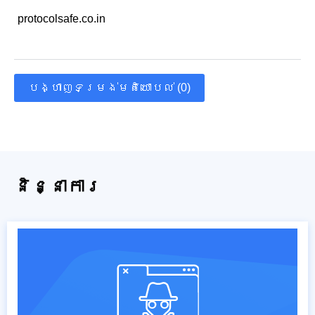
protocolsafe.co.in
បង្ហាញទម្រង់មតិយោបល់ (0)
និន្នាការ