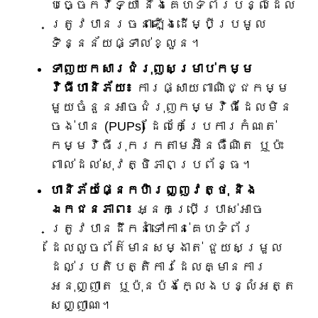
បច្ចេកវិទ្យា និងគេហទំព័របន្លំដែល
ត្រូវបានរចនាឡើងដើម្បីប្រមូល
ទិន្នន័យផ្ទាល់ខ្លួន។
ទាញយកសារជំរុញសម្រាប់កម្ម
វិធីហានិភ័យ៖
ការផ្សាយពាណិជ្ជកម្ម
មួយចំនួនអាចជំរុញកម្មវិធីដែលមិន
ចង់បាន (PUPs) ដែលកែប្រែការកំណត់
កម្មវិធីរុករកតាមអ៊ីនធឺណិត ឬប៉ះ
ពាល់ដល់សុវត្ថិភាពប្រព័ន្ធ។
ហានិភ័យផ្នែកហិរញ្ញវត្ថុ និង
ឯកជនភាព៖
អ្នកប្រើប្រាស់អាច
ត្រូវបានដឹកនាំទៅកាន់គេហទំព័រ
ដែលលួចព័ត៌មានសម្ងាត់ ជួយសម្រួល
ដល់ប្រតិបត្តិការដែលគ្មានការ
អនុញ្ញាត ឬប៉ុនប៉ងក្លែងបន្លំអត្ត
សញ្ញាណ។