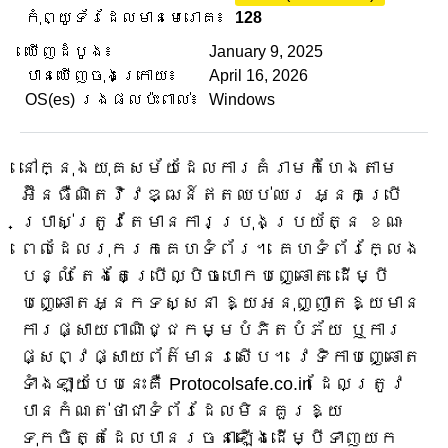
កុំព្យូទ័រដែលមានមេរោគ៖
128
ឃើញដំបូង៖
January 9, 2025
បានឃើញចុងក្រោយ៖
April 16, 2026
OS(es) រងផលប៉ះពាល់៖
Windows
នៅក្នុងយុគសម័យដែលការគំរាមកំហែងតាម
អ៊ីនធឺណិតវិវឌ្ឍន៍ឥតឈប់ឈរ អ្នកប្រើ
ប្រាស់ត្រូវតែមានការប្រុងប្រយ័ត្ន ខណៈ
ពេលដែលរុករកគេហទំព័រ។ គេហទំព័រក្លែង
បន្លំ តែងតែប្រើល្បិចបោកបញ្ឆោត ដើម្បី
បញ្ឆោតអ្នកទស្សនា ឱ្យអនុញ្ញាតឱ្យមាន
ការផ្សាយពាណិជ្ជកម្មបំភិតបំភ័យ ឬការ
ផ្សព្វផ្សាយព័ត៌មានរសើប។ វេទិកាបញ្ឆោត
ទាំងឡាយបែបនេះគឺ Protocolsafe.co.in ដែលត្រូវ
បានកំណត់ថាជាទំព័រដែលមិនគួរឱ្យ
ទុកចិត្តដែលបានរចនាឡើងដើម្បីទាញយក