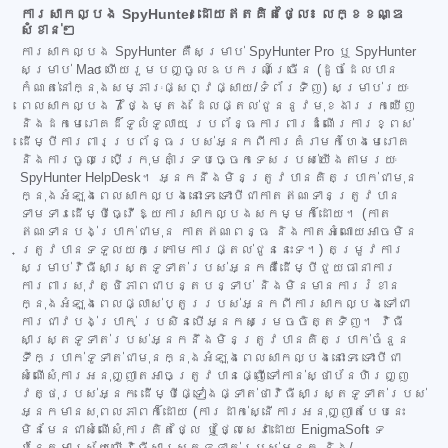
ការសាកល្បង SpyHunter ដោយឥតគិតថ្លៃ៖ លក្ខខណ្ឌ
សំខាន់ៗ
ការសាកល្បង SpyHunter គឺសម្រាប់ SpyHunter Pro ឬ SpyHunter
សម្រាប់ Mac ហើយរួមបញ្ចូលឧបករណ៍ច្រើន (ដូចដែលបាន
កំណត់នៅក្នុងសម្ភារៈផ្សព្វផ្សាយ/ទំព័រទិញ) សម្រាប់រយៈ
ពេលសាកល្បង 7 ថ្ងៃម្តង ដែលផ្តល់ជូននូវមុខងាររកឃើញ
និងដកមេរោគដ៏ទូលំទូលាយ ប្រព័ន្ធការពារដំណើរការខ្ពស់
ដើម្បីការពារប្រព័ន្ធរបស់អ្នកពីការគំរាមកំហែងមេរោគ
និងការចូលប្រើក្រុមគាំទ្របច្ចេកទេសរបស់យើងតាមរយៈ
SpyHunter HelpDesk។ អ្នកនឹងមិនត្រូវបានគិតប្រាក់ជាមុន
ក្នុងអំឡុងពេលសាកល្បងនោះទេ ទោះបីជាកាតឥណទានត្រូវបាន
ទាមទារដើម្បីធ្វើឱ្យការសាកល្បងសកម្មក៏ដោយ។ (កាត
ឥណទានបង់ប្រាក់ជាមុន កាតឥណពន្ធ និងកាតអំណោយអាចមិន
ត្រូវបានទទួលយកក្រោមការផ្តល់ជូននេះទេ។) តម្រូវការ
សម្រាប់វិធីសាស្ត្រទូទាត់របស់អ្នកគឺដើម្បីជួយធានាការ
ការពារសុវត្ថិភាពជាបន្តបន្ទាប់ និងមិនមានការរំខាន
ក្នុងអំឡុងពេលផ្លាស់ប្តូររបស់អ្នកពីការសាកល្បងទៅជា
ការជាវបង់ប្រាក់ ប្រសិនបើអ្នកសម្រេចចិត្តទិញ។ វិធី
សាស្ត្រទូទាត់របស់អ្នកនឹងមិនត្រូវបានគិតប្រាក់ចំនួន
ទឹកប្រាក់ទូទាត់ជាមុនក្នុងអំឡុងពេលសាកល្បងនោះទេ ទោះបីជា
សំណើសុំការអនុញ្ញាតអាចត្រូវបានផ្ញើទៅកាន់ស្ថាប័នហិរញ្ញ
វត្ថុរបស់អ្នក ដើម្បីផ្ទៀងផ្ទាត់ថាវិធីសាស្ត្រទូទាត់របស់
អ្នកមានសុពលភាពក៏ដោយ (ការដាក់ស្នើការអនុញ្ញាតបែបនេះ
មិនមែនជាសំណើសុំការគិតថ្លៃ ឬថ្លៃសេវាដោយ EnigmaSoft ទេ