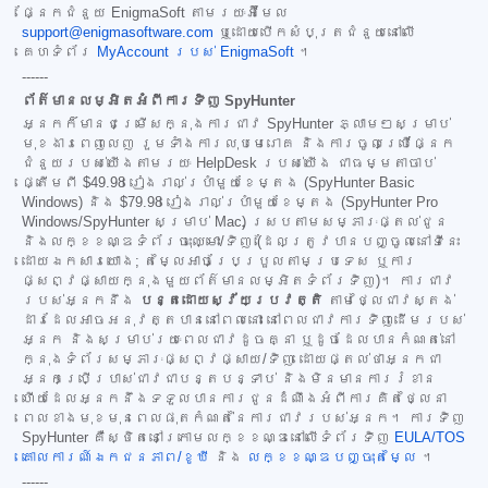
ផ្នែកជំនួយ EnigmaSoft តាមរយៈអ៊ីមែល
support@enigmasoftware.com
ឬដោយបើកសំបុត្រជំនួយនៅលើ
គេហទំព័រ
MyAccount របស់ EnigmaSoft
។
------
ព័ត៌មានលម្អិតអំពីការទិញ SpyHunter
អ្នកក៏មានជម្រើសក្នុងការជាវ SpyHunter ភ្លាមៗសម្រាប់
មុខងារពេញលេញ រួមទាំងការលុបមេរោគ និងការចូលប្រើផ្នែក
ជំនួយរបស់យើងតាមរយៈ HelpDesk របស់យើង ជាធម្មតាចាប់
ផ្តើមពី
$49.98
រៀងរាល់ប្រាំមួយខែម្តង (SpyHunter Basic
Windows) និង
$79.98
រៀងរាល់ប្រាំមួយខែម្តង (SpyHunter Pro
Windows/SpyHunter សម្រាប់ Mac) ស្របតាមសម្ភារៈផ្តល់ជូន
និងលក្ខខណ្ឌទំព័រចុះឈ្មោះ/ទិញ (ដែលត្រូវបានបញ្ចូលនៅទីនេះ
ដោយឯកសារយោង; តម្លៃអាចប្រែប្រួលតាមប្រទេស ឬការ
ផ្សព្វផ្សាយក្នុងមួយព័ត៌មានលម្អិតទំព័រទិញ)។ ការជាវ
របស់អ្នកនឹង
បន្តដោយស្វ័យប្រវត្តិ
តាមថ្លៃជាវស្តង់
ដារដែលអាចអនុវត្តបាននៅពេលនោះ នៅពេលជាវការទិញដើមរបស់
អ្នក និងសម្រាប់រយៈពេលជាវដូចគ្នា ឬដូចដែលបានកំណត់នៅ
ក្នុងទំព័រសម្ភារៈផ្សព្វផ្សាយ/ទិញ ដោយផ្តល់ថាអ្នកជា
អ្នកប្រើប្រាស់ជាវជាបន្តបន្ទាប់ និងមិនមានការរំខាន
ហើយដែលអ្នកនឹងទទួលបានការជូនដំណឹងអំពីការគិតថ្លៃនា
ពេលខាងមុខមុនពេលផុតកំណត់នៃការជាវរបស់អ្នក។ ការទិញ
SpyHunter គឺស្ថិតនៅក្រោមលក្ខខណ្ឌនៅលើទំព័រទិញ
EULA/TOS
គោលការណ៍ឯកជនភាព/ខូឃី
និង
លក្ខខណ្ឌបញ្ចុះតម្លៃ
។
------