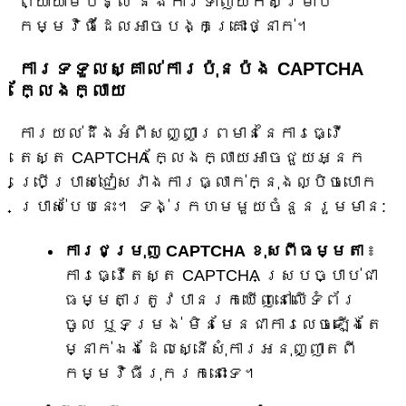
ព្យាយាមបន្លំ និងការទាញយកសម្រាប់
កម្មវិធីដែលអាចបង្កគ្រោះថ្នាក់។
ការទទួលស្គាល់ការប៉ុនប៉ង CAPTCHA
ក្លែងក្លាយ
ការយល់ដឹងអំពីសញ្ញាព្រមាននៃការធ្វើ
តេស្ត CAPTCHA ក្លែងក្លាយអាចជួយអ្នក
ប្រើប្រាស់ជៀសវាងការធ្លាក់ក្នុងល្បិចបោក
ប្រាស់បែបនេះ។ ទង់ក្រហមមួយចំនួនរួមមាន:
ការជម្រុញ CAPTCHA ខុសពីធម្មតា
៖
ការធ្វើតេស្ត CAPTCHA ស្របច្បាប់ជា
ធម្មតាត្រូវបានរកឃើញនៅលើទំព័រ
ចូល ឬទម្រង់ មិនមែនជាការលេចឡើងតែ
ម្នាក់ឯងដែលស្នើសុំការអនុញ្ញាតពី
កម្មវិធីរុករកនោះទេ។