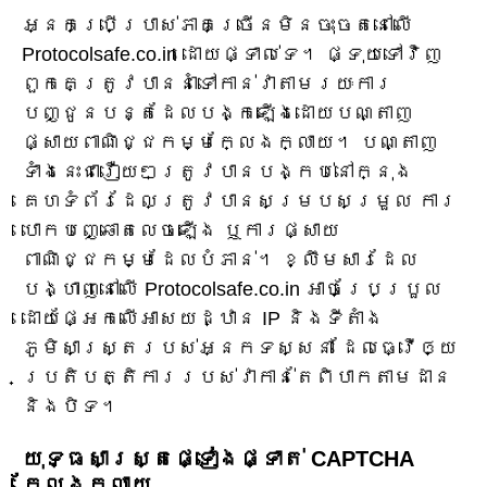
អ្នកប្រើប្រាស់ភាគច្រើនមិនចុះចតនៅលើ
Protocolsafe.co.in ដោយផ្ទាល់ទេ។ ផ្ទុយទៅវិញ
ពួកគេត្រូវបាននាំទៅកាន់វាតាមរយៈការ
បញ្ជូនបន្តដែលបង្កឡើងដោយបណ្តាញ
ផ្សាយពាណិជ្ជកម្មក្លែងក្លាយ។ បណ្តាញ
ទាំងនេះជារឿយៗត្រូវបានបង្កប់នៅក្នុង
គេហទំព័រដែលត្រូវបានសម្របសម្រួល ការ
បោកបញ្ឆោតលេចឡើង ឬការផ្សាយ
ពាណិជ្ជកម្មដែលបំភាន់។ ខ្លឹមសារដែល
បង្ហាញនៅលើ Protocolsafe.co.in អាចប្រែប្រួល
ដោយផ្អែកលើអាសយដ្ឋាន IP និងទីតាំង
ភូមិសាស្ត្ររបស់អ្នកទស្សនា ដែលធ្វើឲ្យ
ប្រតិបត្តិការរបស់វាកាន់តែពិបាកតាមដាន
និងបិទ។
យុទ្ធសាស្ត្រផ្ទៀងផ្ទាត់ CAPTCHA
ក្លែងក្លាយ