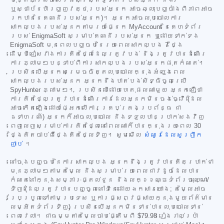
ប៉ុន្តែអាស្រ័យលើវិធីសាស្ត្រទូទាត់របស់អ្នក និង/
ឬស្ថាប័នហិរញ្ញវត្ថុរបស់អ្នក អាចឆ្លុះបញ្ចាំងពីភាពអាច
រកបាននៃគណនីរបស់អ្នក)។ អ្នកអាចលុបចោលការ
សាកល្បងរបស់អ្នកតាមរយៈផ្នែក MyAccount នៃគេហទំព័រ
របស់ EnigmaSoft សម្រាប់គណនីរបស់អ្នក ឬដោយទាក់ទង
EnigmaSoft មុនពេលបញ្ចប់នៃរយៈពេលសាកល្បង 7 ថ្ងៃ
ដើម្បីជៀសវាងការគិតថ្លៃដែលត្រូវបង់ និងត្រូវបានដំណើរ
ការភ្លាមៗបន្ទាប់ពីការសាកល្បងរបស់អ្នកផុតកំណត់។
ប្រសិនបើអ្នកសម្រេចចិត្តលុបចោលក្នុងអំឡុងពេល
សាកល្បងរបស់អ្នក អ្នកនឹងបាត់បង់សិទ្ធិចូលប្រើ
SpyHunter ភ្លាមៗ។ ប្រសិនបើដោយហេតុផលណាមួយ អ្នកជឿថា
ការគិតថ្លៃត្រូវបានដំណើរការដែលអ្នកមិនចង់ធ្វើ (ដែល
អាចកើតឡើងដោយផ្អែកលើការគ្រប់គ្រងប្រព័ន្ធ ជា
ឧទាហរណ៍) អ្នកក៏អាចលុបចោល និងទទួលបានប្រាក់សងវិញ
ពេញលេញសម្រាប់ការគិតថ្លៃនៅពេលណាក៏បានក្នុងរយៈពេល 30
ថ្ងៃគិតចាប់ពីថ្ងៃគិតថ្លៃទិញ។ សូមមើល
សំណួរដែលសួរញឹក
ញាប់
។
នៅចុងបញ្ចប់នៃការសាកល្បង អ្នកនឹងត្រូវបានគិតប្រាក់ជា
មុនភ្លាមៗតាមតម្លៃ និងសម្រាប់រយៈពេលជាវដូចដែលបាន
កំណត់នៅក្នុងសម្ភារៈផ្តល់ជូន និងលក្ខខណ្ឌទំព័រចុះឈ្មោះ/
ទិញ (ដែលត្រូវបានបញ្ចូលនៅទីនេះដោយឯកសារយោង; តម្លៃអាច
ប្រែប្រួលទៅតាមប្រទេស ឬការផ្សព្វផ្សាយក្នុងមួយព័ត៌មាន
លម្អិតទំព័រទិញ) ប្រសិនបើអ្នកមិនទាន់បានលុបចោលទាន់
ពេលវេលា។ ជាធម្មតាតម្លៃចាប់ផ្តើមពី
$79.98
រៀងរាល់ប្រាំ