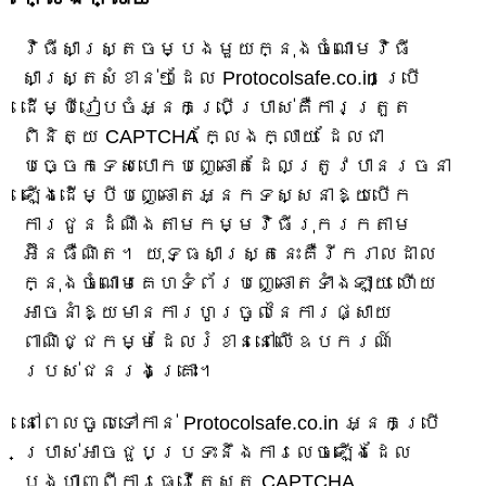
វិធីសាស្រ្តចម្បងមួយក្នុងចំណោមវិធី
សាស្ត្រសំខាន់ៗដែល Protocolsafe.co.in ប្រើ
ដើម្បីរៀបចំអ្នកប្រើប្រាស់គឺការត្រួត
ពិនិត្យ CAPTCHA ក្លែងក្លាយ ដែលជា
បច្ចេកទេសបោកបញ្ឆោតដែលត្រូវបានរចនា
ឡើងដើម្បីបញ្ឆោតអ្នកទស្សនាឱ្យបើក
ការជូនដំណឹងតាមកម្មវិធីរុករកតាម
អ៊ីនធឺណិត។ យុទ្ធសាស្ត្រនេះគឺរីករាលដាល
ក្នុងចំណោមគេហទំព័របញ្ឆោតទាំងឡាយ ហើយ
អាចនាំឱ្យមានការហូរចូលនៃការផ្សាយ
ពាណិជ្ជកម្មដែលរំខាននៅលើឧបករណ៍
របស់ជនរងគ្រោះ។
នៅពេលចូលទៅកាន់ Protocolsafe.co.in អ្នកប្រើ
ប្រាស់អាចជួបប្រទះនឹងការលេចឡើងដែល
បង្ហាញពីការធ្វើតេស្ត CAPTCHA