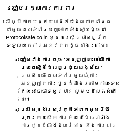
របៀបរក្សាការការពារ
ដើម្បីកាត់បន្ថយហានិភ័យដែលពាក់ព័ន្ធ
ជាមួយគេហទំព័របញ្ឆោតទាំងឡាយដូចជា
Protocolsafe.co.in អ្នកប្រើប្រាស់គួរតែ
ទទួលយកការអនុវត្តដូចខាងក្រោម៖
ជៀសវាងការចុច 'អនុញ្ញាត' នៅលើកា
រលេចឡើងដែលគួរឱ្យសង្ស័យ
:
ប្រសិនបើគេហទំព័រមួយសុំការ
អនុញ្ញាតការជូនដំណឹងក្រោមកាលៈទេសៈ
ដែលអាចចោទសួរបាន សូមបដិសេធសំណើ
នេះ។
ប្រើមុខងារសុវត្ថិភាពកម្មវិធី
រុករក
៖ បើកការកំណត់ដែលរារាំង
ការជូនដំណឹងដែលរំខាន និងការពារ