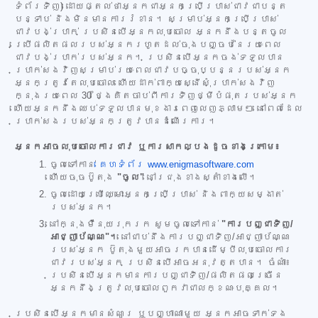
ទំព័រទិញ) ដោយផ្តល់ថាអ្នកជាអ្នកប្រើប្រាស់ជាវជាបន្ត
បន្ទាប់ និងមិនមានការរំខាន។ សម្រាប់អ្នកប្រើប្រាស់
ជាវបង់ប្រាក់ ប្រសិនបើអ្នកលុបចោល អ្នកនឹងបន្តចូល
ប្រើផលិតផលរបស់អ្នករហូតដល់ចុងបញ្ចប់នៃរយៈពេល
ជាវបង់ប្រាក់របស់អ្នក។ ប្រសិនបើអ្នកចង់ទទួលបាន
ប្រាក់សងវិញសម្រាប់រយៈពេលជាវបច្ចុប្បន្នរបស់អ្នក
អ្នកត្រូវតែលុបចោល ហើយដាក់ពាក្យស្នើសុំប្រាក់សងវិញ
ក្នុងរយៈពេល 30 ថ្ងៃគិតចាប់ពីការទិញថ្មីបំផុតរបស់អ្នក
ហើយអ្នកនឹងឈប់ទទួលបានមុខងារពេញលេញភ្លាមៗ នៅពេលដែល
ប្រាក់សងរបស់អ្នកត្រូវបានដំណើរការ។
អ្នកអាចលុបចោលការជាវ ឬការសាកល្បងដូចខាងក្រោម៖
ចូលទៅកាន់
គេហទំព័រ www.enigmasoftware.com
ហើយចុចប៊ូតុង
"ចូល"
នៅជ្រុងខាងស្តាំខាងលើ។
ចូលដោយប្រើឈ្មោះអ្នកប្រើប្រាស់ និងពាក្យសម្ងាត់
របស់អ្នក។
នៅក្នុងម៉ឺនុយរុករក សូមចូលទៅកាន់
"ការបញ្ជាទិញ/
អាជ្ញាប័ណ្ណ"។
នៅជាប់នឹងការបញ្ជាទិញ/អាជ្ញាប័ណ្ណ
របស់អ្នក ប៊ូតុងមួយអាចរកបានដើម្បីលុបចោលការ
ជាវរបស់អ្នក ប្រសិនបើអាចអនុវត្តបាន។ ចំណាំ៖
ប្រសិនបើអ្នកមានការបញ្ជាទិញ/ផលិតផលច្រើន
អ្នកនឹងត្រូវលុបចោលពួកវាជាលក្ខណៈបុគ្គល។
ប្រសិនបើអ្នកមានសំណួរ ឬបញ្ហាណាមួយ អ្នកអាចទាក់ទង