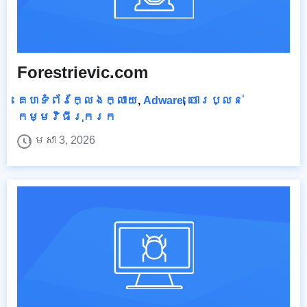
Forestrievic.com
គេហទំព័រក្លែងក្លាយ
,
Adware
,
ចោរប្លន់
កម្មវិធីរុករក
មេសា 3, 2026