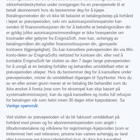
sikkerhetsbeskyttelse under overgangen fra en prøveperiode til et
betalt abonnement hvis du bestemmer deg for å kjøpe.
Betalingsmetoden din vil ikke bli belastet et betalingsbeløp på forhånd
i løpet av prøveperioden, selv om autorisasjonsforespørsler kan
sendes til finansinstitusjonen din for å bekrefte at betalingsmåten din
er gyldig (slike autorisasjonsinnsendinger er ikke forespørsler om
kostnader eller gebyrer fra EnigmaSoft, men kan, avhengig av
betalingsmåten din og/eller finansinstitusjonen din, gjenspeile
kontoens tilgjengelighet). Du kan kansellere prøveperioden din via Min
konto-delen av EnigmaSofts nettsted for kontoen din, eller ved å
kontakte EnigmaSoft før slutten av den 7 dager lange prøveperioden
for å unngå at en betaling forfaller og behandles umiddelbart etter at
prøveperioden utløper. Hvis du bestemmer deg for å kansellere under
prøveperioden, mister du umiddelbart tilgangen til SpyHunter. Hvis du
av en eller annen grunn mener at en betaling ble behandlet som du
ikke ønsket å foreta (noe som for eksempel kan skje basert på
systemadministrasjon), kan du også kansellere og motta full refusjon
for betalingen når som helst innen 30 dager etter kjøpsdatoen. Se
Vanlige spørsmål
.
Ved slutten av prøveperioden vil du bli fakturert umiddelbart på
forhånd med prisen og for abonnementsperioden som angitt i
tilbudsmaterialene og vilkårene for registrerings-/kjøpssiden (som er
innlemmet heri ved referanse; prisene kan variere avhengig av land
eller kampanje per kjøpssidedetaljer) hvis du ikke har kansellert