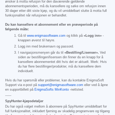
ønsker å motta refusjon for den daværende gjeldende
abonnementsperioden, må du kansellere og søke om refusjon innen
30 dager etter ditt siste kjøp, og du vil umiddelbart slutte å motta full
funksjonalitet når refusjonen er behandlet.
Du kan kansellere et abonnement eller en prøveperiode på
følgende måte:
Gå til
www.enigmasoftware.com
og klikk på
«Logg inn»
-
knappen øverst til høyre.
Logg inn med brukernavn og passord.
I navigasjonsmenyen går du til
«Bestilling/Lisenser».
Ved
siden av bestillingen/lisensen din finner du en knapp for å
kansellere abonnementet ditt hvis det er aktuelt. Merk: Hvis
du har flere bestillinger/produkter, må du kansellere dem
individuelt.
Hvis du har spørsmål eller problemer, kan du kontakte EnigmaSoft
Support via e-post på
support@enigmasoftware.com
eller ved å åpne
en supportbillett på
EnigmaSofts MinKonto
-nettsted.
------
SpyHunter-kjøpsdetaljer
Du har også valget mellom å abonnere på SpyHunter umiddelbart for
full funksjonalitet, inkludert fjerning av skadelig programvare og tilgang