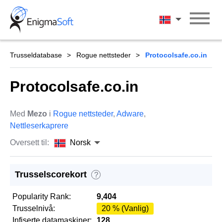
Skip
to
Norsk
content
Trusseldatabase
Rogue nettsteder
Protocolsafe.co.in
Protocolsafe.co.in
Med
Mezo
i
Rogue nettsteder
,
Adware
,
Nettleserkaprere
Oversett til:
Norsk
Trusselscorekort
?
Popularity Rank:
9,404
Trusselnivå:
20 % (Vanlig)
Infiserte datamaskiner:
128