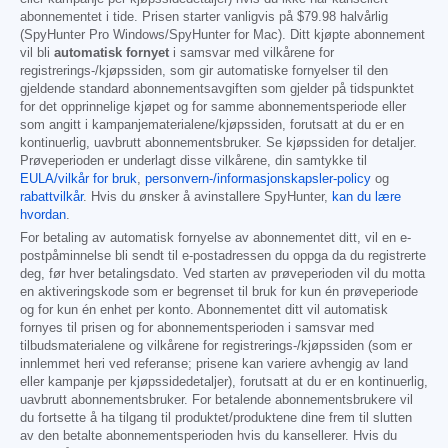
abonnementet i tide. Prisen starter vanligvis på
$79.98
halvårlig
(SpyHunter Pro Windows/SpyHunter for Mac). Ditt kjøpte abonnement
vil bli
automatisk fornyet
i samsvar med vilkårene for
registrerings-/kjøpssiden, som gir automatiske fornyelser til den
gjeldende standard abonnementsavgiften som gjelder på tidspunktet
for det opprinnelige kjøpet og for samme abonnementsperiode eller
som angitt i kampanjematerialene/kjøpssiden, forutsatt at du er en
kontinuerlig, uavbrutt abonnementsbruker. Se kjøpssiden for detaljer.
Prøveperioden er underlagt disse vilkårene, din samtykke til
EULA/vilkår for bruk
,
personvern-/informasjonskapsler-policy
og
rabattvilkår
. Hvis du ønsker å avinstallere SpyHunter,
kan du lære
hvordan
.
For betaling av automatisk fornyelse av abonnementet ditt, vil en e-
postpåminnelse bli sendt til e-postadressen du oppga da du registrerte
deg, før hver betalingsdato. Ved starten av prøveperioden vil du motta
en aktiveringskode som er begrenset til bruk for kun én prøveperiode
og for kun én enhet per konto. Abonnementet ditt vil automatisk
fornyes til prisen og for abonnementsperioden i samsvar med
tilbudsmaterialene og vilkårene for registrerings-/kjøpssiden (som er
innlemmet heri ved referanse; prisene kan variere avhengig av land
eller kampanje per kjøpssidedetaljer), forutsatt at du er en kontinuerlig,
uavbrutt abonnementsbruker. For betalende abonnementsbrukere vil
du fortsette å ha tilgang til produktet/produktene dine frem til slutten
av den betalte abonnementsperioden hvis du kansellerer. Hvis du