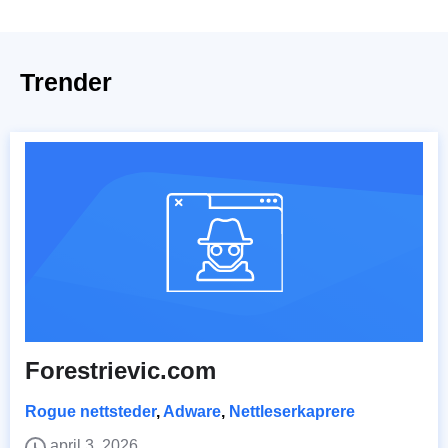
Trender
Forestrievic.com
Rogue nettsteder
,
Adware
,
Nettleserkaprere
april 3, 2026