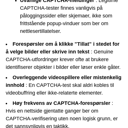
Uvanlige CAPTCHA-meldinger
: Legitime
CAPTCHA-tester finnes vanligvis på
påloggingssider eller skjemaer, ikke som
frittstående popup-vinduer som ber om
nettlesertillatelser.
Forespørsler om å klikke "Tillat" i stedet for
å velge bilder eller skrive inn tekst
: Genuine
CAPTCHA-utfordringer krever ofte at brukere
identifiserer objekter i bilder eller løser enkle gåter.
Overleggende videospillere eller mistenkelig
innhold
: En CAPTCHA-test skal aldri kobles til
videobuffring eller ikke-relaterte elementer.
Høy frekvens av CAPTCHA-forespørsler
:
Hvis en nettside gjentatte ganger ber om
CAPTCHA-verifisering uten noen logisk grunn, er
det sannsynligvis en taktikk.