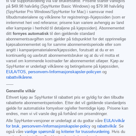
til vår supportavdeling via vår brukerstøtte. Prisene starter vanligvis
på
$49.98
halvårlig (SpyHunter Basic Windows) og
$79.98
halvårlig
(SpyHunter Pro Windows/SpyHunter for Mac) i samsvar med
tilbudsmaterialene og vilkårene for registrerings-/kjøpssiden (som er
innlemmet heri ved referanse; prisene kan variere avhengig av land
eller kampanje i henhold til detaljene på kjøpssiden). Abonnementet
ditt
fornyes automatisk
til den gjeldende standard
abonnementsavgiften som gjelder på tidspunktet for det opprinnelige
kjøpsabonnementet og for samme abonnementsperiode eller som
angitt i kampanjematerialene/kjøpssiden, forutsatt at du er en
kontinuerlig og uavbrutt abonnementsbruker og at du vil motta et
varsel om kommende kostnader før abonnementet utløper. Kjøp av
SpyHunter er underlagt vilkårene og betingelsene på kjøpssiden,
EULA/TOS
,
personvern-/informasjonskapsler-policyen
og
rabattvilkårene
.
------
Generelle vilkår
Ethvert kjøp av SpyHunter til rabattert pris er gyldig for den tilbudte
rabatterte abonnementsperioden. Etter det vil gjeldende standardpris
gjelde for automatiske fornyelser og/eller fremtidige kjøp. Prisene kan
endres, men vi vil varsle deg på forhånd om prisendringer.
Alle SpyHunter-versjoner er underlagt at du godtar våre
EULA/vilkår
for bruk
,
personvern-/informasjonskapsler-policy
og
rabattvilkår
. Se
også våre
vanlige spørsmål
og
kriterier for trusselvurdering
. Hvis du