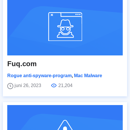
Fuq.com
Rogue anti-spyware-program
,
Mac Malware
juni 26, 2023
21,204