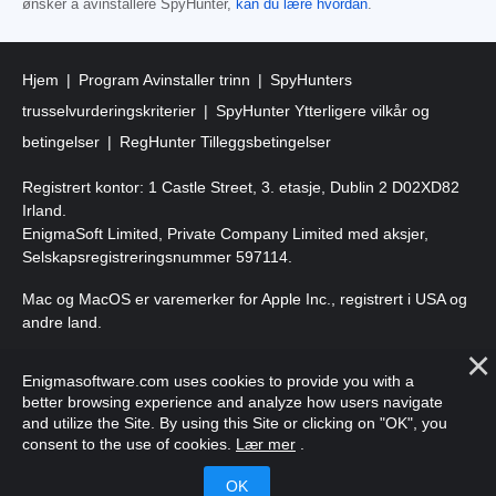
ønsker å avinstallere SpyHunter,
kan du lære hvordan
.
Hjem
Program Avinstaller trinn
SpyHunters
trusselvurderingskriterier
SpyHunter Ytterligere vilkår og
betingelser
RegHunter Tilleggsbetingelser
Registrert kontor: 1 Castle Street, 3. etasje, Dublin 2 D02XD82
Irland.
EnigmaSoft Limited, Private Company Limited med aksjer,
Selskapsregistreringsnummer 597114.
Mac og MacOS er varemerker for Apple Inc., registrert i USA og
andre land.
Copyright 2016-
2026
. EnigmaSoft Ltd. Alle rettigheter
Enigmasoftware.com uses cookies to provide you with a
forbeholdt.
better browsing experience and analyze how users navigate
and utilize the Site. By using this Site or clicking on "OK", you
consent to the use of cookies.
Lær mer
.