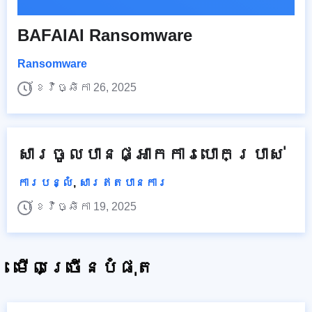
BAFAIAI Ransomware
Ransomware
ខែវិច្ឆិកា 26, 2025
សារចូលបានផ្អាកការបោកប្រាស់
ការបន្លំ
,
សារឥតបានការ
ខែវិច្ឆិកា 19, 2025
មើលច្រើនបំផុត