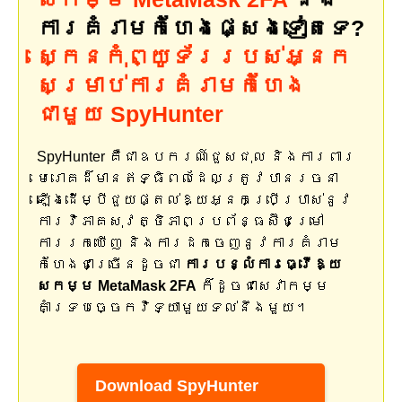
ការគំរាមកំហែងផ្សេងទៀតទេ?
ស្កេនកុំព្យូទ័ររបស់អ្នក
សម្រាប់ការគំរាមកំហែង
ជាមួយ SpyHunter
SpyHunter គឺជាឧបករណ៍ជួសជុល និងការពារ
មេរោគដ៏មានឥទ្ធិពលដែលត្រូវបានរចនា
ឡើងដើម្បីជួយផ្តល់ឱ្យអ្នកប្រើប្រាស់នូវ
ការវិភាគសុវត្ថិភាពប្រព័ន្ធស៊ីជម្រៅ
ការរកឃើញ និងការដកចេញនូវការគំរាម
កំហែងជាច្រើនដូចជា
ការបន្លំការធ្វើឱ្យ
សកម្ម MetaMask 2FA
ក៏ដូចជាសេវាកម្ម
គាំទ្របច្ចេកវិទ្យាមួយទល់នឹងមួយ។
Download SpyHunter