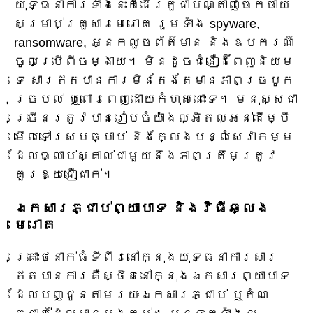
យុទ្ធនាការទាំងនេះក៏ដើរតួជាបណ្តាញចែកចាយ
សម្រាប់គ្រួសារមេរោគ រួមទាំង spyware,
ransomware, អ្នកលួចព័ត៌មាន និងឧបករណ៍
ចូលប្រើពីចម្ងាយ។ មិនដូចជំនឿដ៏ពេញនិយម
ទេ សារឥតបានការមិនតែងតែមានភាពច្របូក
ច្របល់ ឬពោរពេញដោយកំហុសនោះទេ។ មនុស្សជា
ច្រើនត្រូវបានរៀបចំយ៉ាងល្អិតល្អន់ដើម្បី
មើលទៅស្របច្បាប់ និងក្លែងបន្លំសេវាកម្ម
ដែលធ្លាប់ស្គាល់ជាមួយនឹងភាពត្រឹមត្រូវ
គួរឱ្យជឿជាក់។
ឯកសារភ្ជាប់ព្យាបាទ និងវិធីឆ្លង
មេរោគ
គ្រោះថ្នាក់ធំទីពីរនៅក្នុងយុទ្ធនាការសារ
ឥតបានការគឺស្ថិតនៅក្នុងឯកសារព្យាបាទ
ដែលបញ្ជូនតាមរយៈឯកសារភ្ជាប់ ឬតំណ