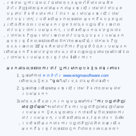
ប្រទេស ឬការផ្សព្វផ្សាយក្នុងមួយព័ត៌មានលម្អិត
ទំព័រទិញ) ដោយផ្តល់ថាអ្នកជាអ្នកប្រើប្រាស់ជាវជាបន្ត
បន្ទាប់ និងមិនមានការរំខាន។ សម្រាប់អ្នកប្រើប្រាស់
ជាវបង់ប្រាក់ ប្រសិនបើអ្នកលុបចោល អ្នកនឹងបន្តចូល
ប្រើផលិតផលរបស់អ្នករហូតដល់ចុងបញ្ចប់នៃរយៈពេល
ជាវបង់ប្រាក់របស់អ្នក។ ប្រសិនបើអ្នកចង់ទទួលបាន
ប្រាក់សងវិញសម្រាប់រយៈពេលជាវបច្ចុប្បន្នរបស់អ្នក
អ្នកត្រូវតែលុបចោល ហើយដាក់ពាក្យស្នើសុំប្រាក់សងវិញ
ក្នុងរយៈពេល 30 ថ្ងៃគិតចាប់ពីការទិញថ្មីបំផុតរបស់អ្នក
ហើយអ្នកនឹងឈប់ទទួលបានមុខងារពេញលេញភ្លាមៗ នៅពេលដែល
ប្រាក់សងរបស់អ្នកត្រូវបានដំណើរការ។
អ្នកអាចលុបចោលការជាវ ឬការសាកល្បងដូចខាងក្រោម៖
ចូលទៅកាន់
គេហទំព័រ www.enigmasoftware.com
ហើយចុចប៊ូតុង
"ចូល"
នៅជ្រុងខាងស្តាំខាងលើ។
ចូលដោយប្រើឈ្មោះអ្នកប្រើប្រាស់ និងពាក្យសម្ងាត់
របស់អ្នក។
នៅក្នុងម៉ឺនុយរុករក សូមចូលទៅកាន់
"ការបញ្ជាទិញ/
អាជ្ញាប័ណ្ណ"។
នៅជាប់នឹងការបញ្ជាទិញ/អាជ្ញាប័ណ្ណ
របស់អ្នក ប៊ូតុងមួយអាចរកបានដើម្បីលុបចោលការ
ជាវរបស់អ្នក ប្រសិនបើអាចអនុវត្តបាន។ ចំណាំ៖
ប្រសិនបើអ្នកមានការបញ្ជាទិញ/ផលិតផលច្រើន
អ្នកនឹងត្រូវលុបចោលពួកវាជាលក្ខណៈបុគ្គល។