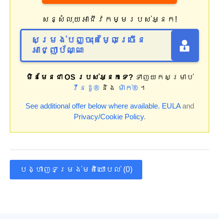
សន្សំលុយអាជីវកម្មរបស់អ្នក!
សម្រង់បញ្ចុះតម្លៃច្រើន
អាជ្ញាប័ណ្ណ
មិនមែនជា OS របស់អ្នកទេ?
ទាញយកសម្រាប់
វីនដូ®
និង
ម៉ាក់®
។
See additional offer below where available.
EULA
and
Privacy/Cookie Policy
.
បង្ហាញទម្រង់មតិយោបល់ (0)