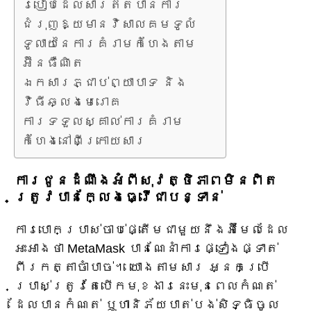
របៀបដែលសារឥតបានការ
ជំរុញឱ្យមានវិសាលគមទូលំ
ទូលាយនៃការគំរាមកំហែងតាម
អ៊ីនធឺណិត
ឯកសារភ្ជាប់ព្យាបាទ និង
វិធីឆ្លងមេរោគ
ការទទួលស្គាល់ការគំរាម
កំហែងនៅពីក្រោយសារ
ការជូនដំណឹងអំពីសុវត្ថិភាពមិនពិត
ត្រូវបានក្លែងធ្វើជាបន្ទាន់
ការបោកប្រាស់ចាប់ផ្តើមជាមួយនឹងអ៊ីមែលដែល
អះអាងថា MetaMask បានណែនាំការផ្ទៀងផ្ទាត់
ពីរកត្តាចាំបាច់។ យោងតាមសារ អ្នកប្រើ
ប្រាស់ត្រូវតែបើកមុខងារនេះមុនពេលកំណត់
ដែលបានកំណត់ ឬហានិភ័យបាត់បង់សិទ្ធិចូល