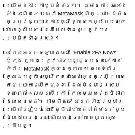
ប្រើមុខងារកាបូបសំខាន់ៗ។ គ្មាន​ការ​អះអាង​
ទាំង​នេះ​ពិត​ទេ។ សេវា MetaMask ពិតប្រាកដមិន
តម្រូវឱ្យមានការធ្វើឱ្យសកម្មបែបនេះទេ
ហើយខ្លឹមសារនៃអ៊ីមែលទាំងនេះត្រូវបាន
ប្រឌិតទាំងស្រុង។
នៅពេលអ្នកទទួលចុចលើ 'Enable 2FA Now!'
ប៊ូតុង ពួកគេត្រូវបានបញ្ជូនបន្តទៅកាន់
ទំព័រ MetaMask ក្លែងក្លាយ។ គេហទំព័រ
ក្លែងបន្លំនេះធ្វើពុតជាណែនាំអ្នកប្រើប្រាស់
តាមរយៈការបើកមុខងារដែលមិនមានស្រាប់
ខណៈពេលដែលសរសើរការកែលម្អសុវត្ថិភាព
ដែលសន្មត់។ តាមពិតទៅ អ្នកវាយប្រហារ
ប្រើការរៀបចំនេះដើម្បីចាប់យកព័ត៌មានកាបូប
ដែលងាយរងគ្រោះ ហើយចុងក្រោយគេលួចលុយ
គ្រីបតូ។