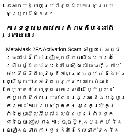
នេះអាចបង្ហាញប្រព័ន្ធដល់ការសម្រប
សម្រួលដ៏សំខាន់។
ការទទួលស្គាល់ការគំរាមកំហែងនៅពី
ក្រោយសារ
MetaMask 2FA Activation Scam ទាញយកអត្ថ
ប្រយោជន៍ពីការជឿទុកចិត្តលើឧបករណ៍
គ្រីបតូដែលបានបង្កើតឡើង ដោយធ្វើត្រាប់
តាមនីតិវិធីសុវត្ថិភាពស្របច្បាប់ និងការ
ធ្វើឱ្យមានអាវុធបន្ទាន់។ គោលបំណង
តែមួយគត់នៃយុទ្ធនាការនេះគឺដើម្បីប្លន់
កាបូបឌីជីថលរបស់ជនរងគ្រោះ និងបង្ហូរ
ការកាន់កាប់របស់ពួកគេ។ អ្នក​ប្រើ​គួរ​
ពិនិត្យ​មើល​អ៊ីមែល​ដែល​មិន​បាន​រំពឹង​ទុក​
ជានិច្ច ជៀសវាង​ការ​ចុច​ប៊ូតុង​បង្កប់ និង​
ផ្ទៀងផ្ទាត់​ការ​ជូន​ដំណឹង​ដែល​ទាក់ទង​នឹង​