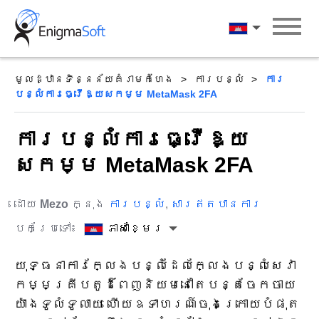
Skip
to
ភាសាខ្មែរ
content
មូលដ្ឋានទិន្នន័យគំរាមកំហែង
ការបន្លំ
ការ
បន្លំការធ្វើឱ្យសកម្ម MetaMask 2FA
ការបន្លំការធ្វើឱ្យ
សកម្ម MetaMask 2FA
ដោយ
Mezo
ក្នុង
ការបន្លំ
,
សារឥតបានការ
បកប្រែទៅ៖
ភាសាខ្មែរ
យុទ្ធនាការក្លែងបន្លំដែលក្លែងបន្លំសេវា
កម្មគ្រីបតូដ៏ពេញនិយមនៅតែបន្តចែកចាយ
យ៉ាងទូលំទូលាយ ហើយឧទាហរណ៍ចុងក្រោយបំផុត