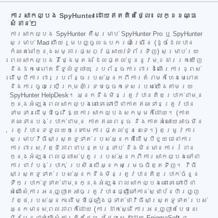
ការសាកល្បង SpyHunter ដោយឥតគិតថ្លៃ៖ លក្ខខណ្ឌ
សំខាន់ៗ
ការសាកល្បង SpyHunter គឺសម្រាប់ SpyHunter Pro ឬ SpyHunter
សម្រាប់ Mac ហើយរួមបញ្ចូលឧបករណ៍ច្រើន (ដូចដែលបាន
កំណត់នៅក្នុងសម្ភារៈផ្សព្វផ្សាយ/ទំព័រទិញ) សម្រាប់រយៈ
ពេលសាកល្បង 7 ថ្ងៃម្តង ដែលផ្តល់ជូននូវមុខងាររកឃើញ
និងដកមេរោគដ៏ទូលំទូលាយ ប្រព័ន្ធការពារដំណើរការខ្ពស់
ដើម្បីការពារប្រព័ន្ធរបស់អ្នកពីការគំរាមកំហែងមេរោគ
និងការចូលប្រើក្រុមគាំទ្របច្ចេកទេសរបស់យើងតាមរយៈ
SpyHunter HelpDesk។ អ្នកនឹងមិនត្រូវបានគិតប្រាក់ជាមុន
ក្នុងអំឡុងពេលសាកល្បងនោះទេ ទោះបីជាកាតឥណទានត្រូវបាន
ទាមទារដើម្បីធ្វើឱ្យការសាកល្បងសកម្មក៏ដោយ។ (កាត
ឥណទានបង់ប្រាក់ជាមុន កាតឥណពន្ធ និងកាតអំណោយអាចមិន
ត្រូវបានទទួលយកក្រោមការផ្តល់ជូននេះទេ។) តម្រូវការ
សម្រាប់វិធីសាស្ត្រទូទាត់របស់អ្នកគឺដើម្បីជួយធានាការ
ការពារសុវត្ថិភាពជាបន្តបន្ទាប់ និងមិនមានការរំខាន
ក្នុងអំឡុងពេលផ្លាស់ប្តូររបស់អ្នកពីការសាកល្បងទៅជា
ការជាវបង់ប្រាក់ ប្រសិនបើអ្នកសម្រេចចិត្តទិញ។ វិធី
សាស្ត្រទូទាត់របស់អ្នកនឹងមិនត្រូវបានគិតប្រាក់ចំនួន
ទឹកប្រាក់ទូទាត់ជាមុនក្នុងអំឡុងពេលសាកល្បងនោះទេ ទោះបីជា
សំណើសុំការអនុញ្ញាតអាចត្រូវបានផ្ញើទៅកាន់ស្ថាប័នហិរញ្ញ
វត្ថុរបស់អ្នក ដើម្បីផ្ទៀងផ្ទាត់ថាវិធីសាស្ត្រទូទាត់របស់
អ្នកមានសុពលភាពក៏ដោយ (ការដាក់ស្នើការអនុញ្ញាតបែបនេះ
មិនមែនជាសំណើសុំការគិតថ្លៃ ឬថ្លៃសេវាដោយ EnigmaSoft ទេ