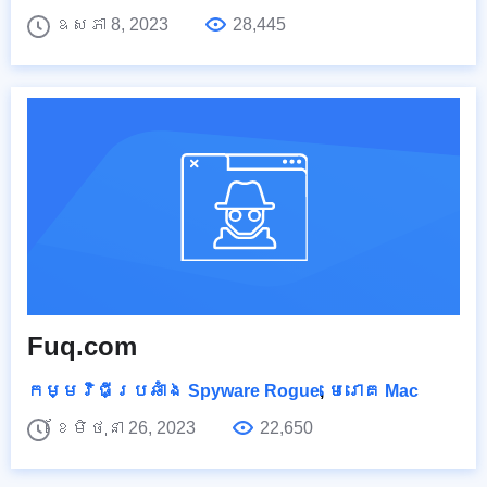
ឧសភា 8, 2023
28,445
Fuq.com
កម្មវិធីប្រឆាំង Spyware Rogue
,
មេរោគ Mac
ខែមិថុនា 26, 2023
22,650