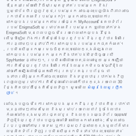
ប៉ុន្តែអាស្រ័យលើវិធីសាស្ត្រទូទាត់របស់អ្នក និង/
ឬស្ថាប័នហិរញ្ញវត្ថុរបស់អ្នក អាចឆ្លុះបញ្ចាំងពីភាពអាច
រកបាននៃគណនីរបស់អ្នក)។ អ្នកអាចលុបចោលការ
សាកល្បងរបស់អ្នកតាមរយៈផ្នែក MyAccount នៃគេហទំព័រ
របស់ EnigmaSoft សម្រាប់គណនីរបស់អ្នក ឬដោយទាក់ទង
EnigmaSoft មុនពេលបញ្ចប់នៃរយៈពេលសាកល្បង 7 ថ្ងៃ
ដើម្បីជៀសវាងការគិតថ្លៃដែលត្រូវបង់ និងត្រូវបានដំណើរ
ការភ្លាមៗបន្ទាប់ពីការសាកល្បងរបស់អ្នកផុតកំណត់។
ប្រសិនបើអ្នកសម្រេចចិត្តលុបចោលក្នុងអំឡុងពេល
សាកល្បងរបស់អ្នក អ្នកនឹងបាត់បង់សិទ្ធិចូលប្រើ
SpyHunter ភ្លាមៗ។ ប្រសិនបើដោយហេតុផលណាមួយ អ្នកជឿថា
ការគិតថ្លៃត្រូវបានដំណើរការដែលអ្នកមិនចង់ធ្វើ (ដែល
អាចកើតឡើងដោយផ្អែកលើការគ្រប់គ្រងប្រព័ន្ធ ជា
ឧទាហរណ៍) អ្នកក៏អាចលុបចោល និងទទួលបានប្រាក់សងវិញ
ពេញលេញសម្រាប់ការគិតថ្លៃនៅពេលណាក៏បានក្នុងរយៈពេល 30
ថ្ងៃគិតចាប់ពីថ្ងៃគិតថ្លៃទិញ។ សូមមើល
សំណួរដែលសួរញឹក
ញាប់
។
នៅចុងបញ្ចប់នៃការសាកល្បង អ្នកនឹងត្រូវបានគិតប្រាក់ជា
មុនភ្លាមៗតាមតម្លៃ និងសម្រាប់រយៈពេលជាវដូចដែលបាន
កំណត់នៅក្នុងសម្ភារៈផ្តល់ជូន និងលក្ខខណ្ឌទំព័រចុះឈ្មោះ/
ទិញ (ដែលត្រូវបានបញ្ចូលនៅទីនេះដោយឯកសារយោង; តម្លៃអាច
ប្រែប្រួលទៅតាមប្រទេស ឬការផ្សព្វផ្សាយក្នុងមួយព័ត៌មាន
លម្អិតទំព័រទិញ) ប្រសិនបើអ្នកមិនទាន់បានលុបចោលទាន់