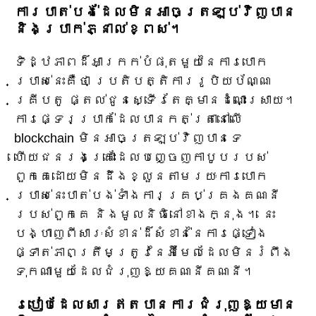
ការបាត់បង់ដែលមិនអាចត្រឡប់វិញបាន
និងប្រាក់ភ្នាល់ខ្ពស់។
ទិដ្ឋភាពដ៏អាក្រក់បំផុតមួយនៃការបោក
ប្រាស់នេះគឺថា ប្រតិបត្តិការរូបិយប័ណ្ណ
គ្រីបតូ ផ្តល់ជូនស្ទើរតែគ្មានដំណោះស្រាយ។
ការផ្ទេរប្រាក់ដែលបានកត់ត្រានៅលើ
blockchain មិនអាចត្រឡប់វិញបានទេ
ហើយជនរងគ្រោះដែលបញ្ចេញកាបូបរបស់
ពួកគេដោយមិនដឹងខ្លួនតាមរយៈការបោក
ប្រាស់នេះបាត់បង់ទាំងការគ្រប់គ្រងគណនី
របស់ពួកគេ និងមូលនិធិនៅខាងក្នុង។ នេះ
បង្ហាញពីសារៈសំខាន់ដ៏សំខាន់នៃការផ្ទៀង
ផ្ទាត់ភាពត្រឹមត្រូវនៃអ៊ីមែលដែលមិនរំពឹង
ទុកណាមួយដែលជំរុញឱ្យគណនីគណនី។
របៀបដែលសារឥតបានការជំរុញឱ្យមាន