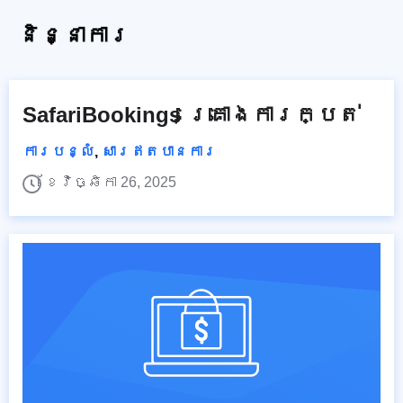
និន្នាការ
SafariBookings គ្រោងការក្បត់
ការបន្លំ
,
សារឥតបានការ
ខែវិច្ឆិកា 26, 2025