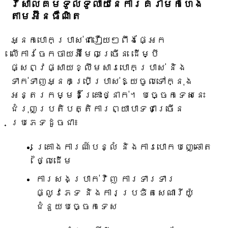
វិសាលគមទូលំទូលាយនៃការគំរាមកំហែង
តាមអ៊ីនធឺណិត
អ្នកបោកប្រាស់ជារឿយៗពឹងផ្អែក
លើការចែកចាយអ៊ីមែលច្រើន ដើម្បី
ផ្សព្វផ្សាយខ្លឹមសារបោកប្រាស់ និង
ទាក់ទាញអ្នកប្រើប្រាស់ឱ្យចូលទៅក្នុង
អន្តរកម្មដ៏គ្រោះថ្នាក់។ បច្ចេកទេសនេះ
ជំរុញប្រតិបត្តិការព្យាបាទជាច្រើន
ប្រភេទដូចជា៖
គ្រោងការណ៍បន្លំ និងការបោកបញ្ឆោត
ថ្លៃដើម
ការសងប្រាក់វិញ ការទារទារ
ផ្លូវភេទ និងការប្រឌិតសេណារីយ៉ូ
ជំនួយបច្ចេកទេស