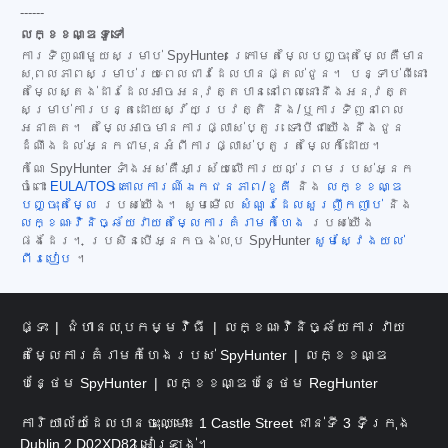
------
លក្ខខណ្ឌទូទៅ
ការទិញណាមួយសម្រាប់ SpyHunter ក្រោមតម្លៃបញ្ចុះតម្លៃគឺមាន
សុពលភាពសម្រាប់រយៈពេលជាវដែលបានផ្តល់ជូន។ បន្ទាប់ពីនោះ
តម្លៃស្តង់ដារដែលអាចអនុវត្តបាននៅពេលនោះនឹងអនុវត្ត
សម្រាប់ការបន្តដោយស្វ័យប្រវត្តិ និង/ឬការទិញនាពេល
អនាគត។ តម្លៃអាចមានការផ្លាស់ប្តូរ ទោះបីជាយើងនឹងជូន
ដំណឹងដល់អ្នកជាមុនអំពីការផ្លាស់ប្តូរតម្លៃក៏ដោយ។
កំណែ SpyHunter ទាំងអស់គឺអាស្រ័យលើការយល់ព្រមរបស់អ្នក
ចំពោះ
EULA/TOS
គោលការណ៍ឯកជនភាព/ខូគី
និង
លក្ខខណ្ឌ
បញ្ចុះតម្លៃ
របស់យើង។ សូមមើល
សំណួរដែលសួរញឹកញាប់
និង
លក្ខណៈវិនិច្ឆ័យវាយតម្លៃការគំរាមកំហែង
របស់យើង
ផងដែរ។ ប្រសិនបើអ្នកចង់លុប SpyHunter
សូមស្វែងយល់
ពីរបៀប
។
ផ្ទះ
ជំហានលុបកម្មវិធី
លក្ខណៈវិនិច្ឆ័យការវាយ
តម្លៃការគំរាមកំហែងរបស់ SpyHunter
លក្ខខណ្ឌ
បន្ថែម SpyHunter
លក្ខខណ្ឌបន្ថែម RegHunter
ការិយាល័យដែលបានចុះឈ្មោះ៖ 1 Castle Street ជាន់ទី 3 ទីក្រុង
Dublin 2 D02XD82 អៀរឡង់។