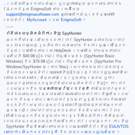
ប្រសិនបើអ្នកមានសំណួរ ឬបញ្ហាណាមួយ អ្នកអាចទាក់ទង
ផ្នែកជំនួយ EnigmaSoft តាមរយៈអ៊ីមែល
support@enigmasoftware.com
ឬដោយបើកសំបុត្រជំនួយនៅលើ
គេហទំព័រ
MyAccount របស់ EnigmaSoft
។
------
ព័ត៌មានលម្អិតអំពីការទិញ SpyHunter
អ្នកក៏មានជម្រើសក្នុងការជាវ SpyHunter ភ្លាមៗសម្រាប់
មុខងារពេញលេញ រួមទាំងការលុបមេរោគ និងការចូលប្រើផ្នែក
ជំនួយរបស់យើងតាមរយៈ HelpDesk របស់យើង ជាធម្មតាចាប់
ផ្តើមពី
$49.98
រៀងរាល់ប្រាំមួយខែម្តង (SpyHunter Basic
Windows) និង
$79.98
រៀងរាល់ប្រាំមួយខែម្តង (SpyHunter Pro
Windows/SpyHunter សម្រាប់ Mac) ស្របតាមសម្ភារៈផ្តល់ជូន
និងលក្ខខណ្ឌទំព័រចុះឈ្មោះ/ទិញ (ដែលត្រូវបានបញ្ចូលនៅទីនេះ
ដោយឯកសារយោង; តម្លៃអាចប្រែប្រួលតាមប្រទេស ឬការ
ផ្សព្វផ្សាយក្នុងមួយព័ត៌មានលម្អិតទំព័រទិញ)។ ការជាវ
របស់អ្នកនឹង
បន្តដោយស្វ័យប្រវត្តិ
តាមថ្លៃជាវស្តង់
ដារដែលអាចអនុវត្តបាននៅពេលនោះ នៅពេលជាវការទិញដើមរបស់
អ្នក និងសម្រាប់រយៈពេលជាវដូចគ្នា ឬដូចដែលបានកំណត់នៅ
ក្នុងទំព័រសម្ភារៈផ្សព្វផ្សាយ/ទិញ ដោយផ្តល់ថាអ្នកជា
អ្នកប្រើប្រាស់ជាវជាបន្តបន្ទាប់ និងមិនមានការរំខាន
ហើយដែលអ្នកនឹងទទួលបានការជូនដំណឹងអំពីការគិតថ្លៃនា
ពេលខាងមុខមុនពេលផុតកំណត់នៃការជាវរបស់អ្នក។ ការទិញ
SpyHunter គឺស្ថិតនៅក្រោមលក្ខខណ្ឌនៅលើទំព័រទិញ
EULA/TOS
គោលការណ៍ឯកជនភាព/ខូឃី
និង
លក្ខខណ្ឌបញ្ចុះតម្លៃ
។