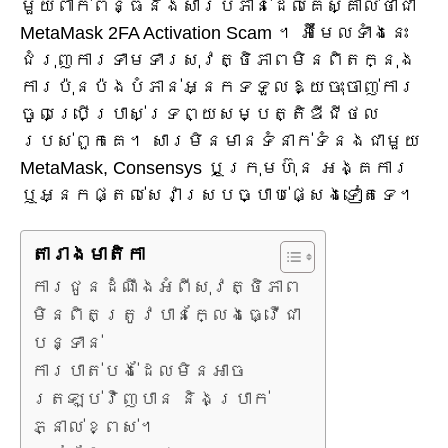
មួយពាក់ព័ន្ធនឹងសារបំភាន់ដែលគេស្គាល់ថាជា
MetaMask 2FA Activation Scam ។ អ៊ីមែលទាំងនេះ
ជំរុញការទាមទារសុវត្ថិភាពមិនពិតក្នុង
ការប៉ុនប៉ងបំភាន់អ្នកទទួលឱ្យចុះចាញ់ការ
ចូលប្រើប្រាស់ទ្រព្យសម្បត្តិឌីជីថល
របស់ពួកគេ។ សារមិនមានទំនាក់ទំនងជាមួយ
MetaMask, Consensys ឬក្រុមហ៊ុន អង្គការ
ឬអ្នកផ្តល់សេវាស្របច្បាប់ផ្សេងទៀតទេ។
តារាង​មាតិកា
ការជូនដំណឹងអំពីសុវត្ថិភាព
មិនពិតត្រូវបានក្លែងធ្វើជា
បន្ទាន់
ការបាត់បង់ដែលមិនអាច
ត្រឡប់វិញបាន និងប្រាក់
ភ្នាល់ខ្ពស់។