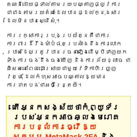
គណនី​ដោយ​ផ្ទាល់​តាម​រយៈ​បណ្តាញ​ផ្លូវ​ការ
ជាជាង​តាម​រយៈ​តំណ​ដែល​បាន​ផ្ដល់​ក្នុង​សារ​
ដែល​មិន​បាន​ស្នើសុំ។
ការរក្សាការប្រុងប្រយ័ត្នគឺជាការ
ការពារដ៏រឹងមាំបំផុតប្រឆាំងនឹងការបោក
ប្រាស់ដែលត្រូវបានរចនាឡើងដើម្បីទាញយក
ទាំងការចង់ដឹងចង់ឃើញ និងការភ័យខ្លាច ជា
ពិសេសនៅពេលដោះស្រាយជាមួយវេទិកាហិរញ្ញ
វត្ថុ ដែលកំហុសអាចបណ្តាលឱ្យមាន
ការខាតបង់ជាអចិន្ត្រៃយ៍។
តើអ្នកសង្ស័យថាកុំព្យូទ័រ
របស់អ្នកអាចឆ្លងមេរោគ
ការបន្លំការធ្វើឱ្យ
សកម្ម MetaMask 2FA
និង