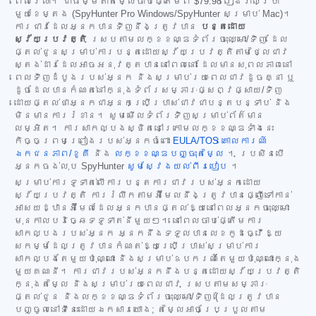
ពេលវេលា។ ជាធម្មតាតម្លៃចាប់ផ្តើមពី
$79.98
រៀងរាល់ប្រាំ
មួយខែម្តង (SpyHunter Pro Windows/SpyHunter សម្រាប់ Mac)។
ការជាវដែលអ្នកបានទិញនឹងត្រូវបាន
បន្តដោយ
ស្វ័យប្រវត្តិ
ស្របតាមលក្ខខណ្ឌទំព័រចុះឈ្មោះ/ទិញ ដែល
ផ្តល់ជូនសម្រាប់ការបន្តដោយស្វ័យប្រវត្តិតាមថ្លៃជាវ
ស្តង់ដារដែលអាចអនុវត្តបាននៅពេលនោះ ដែលមានសុពលភាពនៅ
ពេលទិញដំបូងរបស់អ្នក និងសម្រាប់រយៈពេលជាវដូចគ្នា ឬ
ដូចដែលបានកំណត់នៅក្នុងទំព័រសម្ភារៈផ្សព្វផ្សាយ/ទិញ
ដោយផ្តល់ថាអ្នកជាអ្នកប្រើប្រាស់ជាវជាបន្តបន្ទាប់ និង
មិនមានការរំខាន។ សូមមើលទំព័រទិញសម្រាប់ព័ត៌មាន
លម្អិត។ ការសាកល្បងស្ថិតនៅក្រោមលក្ខខណ្ឌទាំងនេះ
កិច្ចព្រមព្រៀងរបស់អ្នកចំពោះ
EULA/TOS
គោលការណ៍
ឯកជនភាព/ខូគី
និង
លក្ខខណ្ឌបញ្ចុះតម្លៃ
។ ប្រសិនបើ
អ្នកចង់លុប SpyHunter
សូមស្វែងយល់ពីរបៀប
។
សម្រាប់ការទូទាត់លើការបន្តការជាវរបស់អ្នកដោយ
ស្វ័យប្រវត្តិ ការរំលឹកតាមអ៊ីមែលនឹងត្រូវបានផ្ញើទៅកាន់
អាសយដ្ឋានអ៊ីមែលដែលអ្នកបានផ្តល់ឱ្យនៅពេលអ្នកចុះឈ្មោះ
មុនកាលបរិច្ឆេទទូទាត់នីមួយៗ។ នៅពេលចាប់ផ្តើមការ
សាកល្បងរបស់អ្នក អ្នកនឹងទទួលបានលេខកូដធ្វើឱ្យ
សកម្មដែលត្រូវបានកំណត់ឱ្យប្រើប្រាស់សម្រាប់ការ
សាកល្បងតែមួយប៉ុណ្ណោះ និងសម្រាប់ឧបករណ៍តែមួយប៉ុណ្ណោះក្នុង
មួយគណនី។ ការជាវរបស់អ្នកនឹងបន្តដោយស្វ័យប្រវត្តិ
ក្នុងតម្លៃ និងសម្រាប់រយៈពេលជាវ ស្របតាមសម្ភារៈ
ផ្តល់ជូន និងលក្ខខណ្ឌទំព័រចុះឈ្មោះ/ទិញ (ដែលត្រូវបាន
បញ្ចូលនៅទីនេះដោយឯកសារយោង; តម្លៃអាចប្រែប្រួលតាម