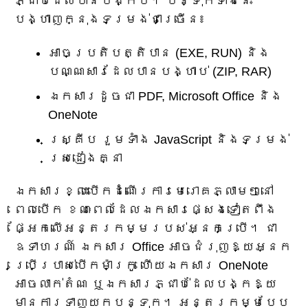
ភ្ជាប់ដែលបានបង្កប់។ បន្ទុកទាំងនេះ
បង្ហាញក្នុងទម្រង់ជាច្រើន៖
អាចប្រតិបត្តិបាន (EXE, RUN) និង
បណ្ណសារដែលបានបង្ហាប់ (ZIP, RAR)
ឯកសារដូចជា PDF, Microsoft Office និង
OneNote
ស្គ្រីប រួមទាំង JavaScript និងទម្រង់
ស្រដៀងគ្នា
ឯកសារខ្លះបើកដំណើរការមេរោគភ្លាមៗនៅ
ពេលបើក ខណៈពេលដែលឯកសារផ្សេងទៀតពឹង
ផ្អែកលើអន្តរកម្មរបស់អ្នកប្រើ។ ជា
ឧទាហរណ៍ ឯកសារ Office អាចជំរុញឱ្យអ្នក
ប្រើប្រាស់បើកម៉ាក្រូ ហើយឯកសារ OneNote
អាចលាក់តំណ ឬឯកសារភ្ជាប់ដែលបង្កឱ្យ
មានការទាញយកបន្ទុក។ អន្តរកម្មបែប