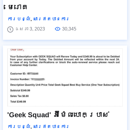
មេរោគ
ការបន្លំ
,
សារឥតបានការ
ឧសភា 3, 2023
30,345
'Geek Squad' អ៊ីម៉ែលបោកប្រាស់
ការបន្លំ
,
សារឥតបានការ