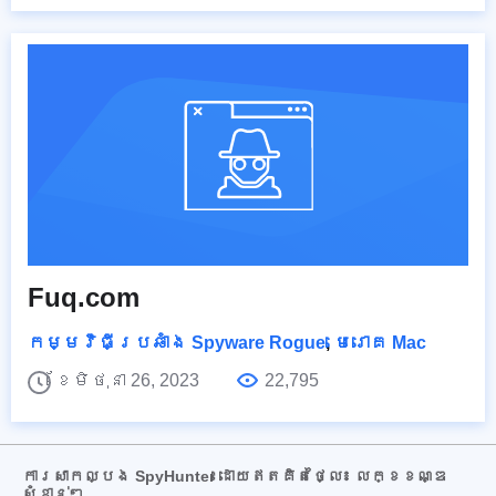
Fuq.com
កម្មវិធីប្រឆាំង Spyware Rogue
,
មេរោគ Mac
ខែមិថុនា 26, 2023
22,795
ការសាកល្បង SpyHunter ដោយឥតគិតថ្លៃ៖ លក្ខខណ្ឌ
សំខាន់ៗ