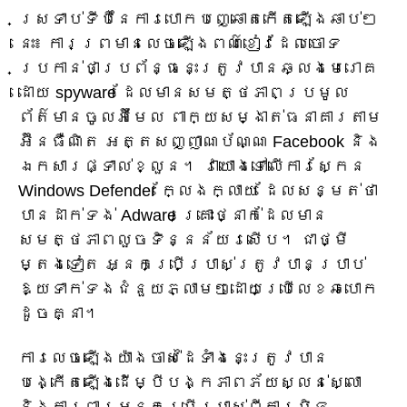
ស្រទាប់ទីបីនៃការបោកបញ្ឆោតកើតឡើងឆាប់ៗ
នេះ៖ ការព្រមានលេចឡើងពណ៌ខៀវដែលចោទ
ប្រកាន់ថាប្រព័ន្ធនេះត្រូវបានឆ្លងមេរោគ
ដោយ spyware ដែលមានសមត្ថភាពប្រមូល
ព័ត៌មានចូលអ៊ីមែល ពាក្យសម្ងាត់ធនាគារតាម
អ៊ីនធឺណិត អត្តសញ្ញាណប័ណ្ណ Facebook និង
ឯកសារផ្ទាល់ខ្លួន។ វាយោងទៅលើការស្កែន
Windows Defender ក្លែងក្លាយ ដែលសន្មត់ថា
បានដាក់ទង់ Adware គ្រោះថ្នាក់ដែលមាន
សមត្ថភាពលួចទិន្នន័យរសើប។ ជាថ្មី
ម្តងទៀត អ្នកប្រើប្រាស់ត្រូវបានប្រាប់
ឱ្យទាក់ទងជំនួយភ្លាមៗដោយប្រើលេខឆបោក
ដូចគ្នា។
ការលេចឡើងយ៉ាងចាស់ដៃទាំងនេះត្រូវបាន
បង្កើតឡើងដើម្បីបង្កភាពភ័យស្លន់ស្លោ
និងការពារអ្នកប្រើប្រាស់ពីការបិទ