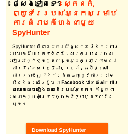
ផ្សេងទៀតទេ?
ស្កេនកុំ
ព្យូទ័ររបស់អ្នកសម្រាប់
ការគំរាមកំហែងជាមួយ
SpyHunter
SpyHunter គឺជាឧបករណ៍ជួសជុល និងការពារ
មេរោគដ៏មានឥទ្ធិពលដែលត្រូវបានរចនា
ឡើងដើម្បីជួយផ្តល់ឱ្យអ្នកប្រើប្រាស់នូវ
ការវិភាគសុវត្ថិភាពប្រព័ន្ធស៊ីជម្រៅ
ការរកឃើញ និងការដកចេញនូវការគំរាម
កំហែងជាច្រើនដូចជា
Facebook បាន​ផ្អាក​ការ​
ឆបោក​លេច​ឡើង​គណនី​របស់​អ្នក។
ក៏ដូចជា
សេវាកម្មគាំទ្របច្ចេកវិទ្យាមួយទល់នឹង
មួយ។
Download SpyHunter