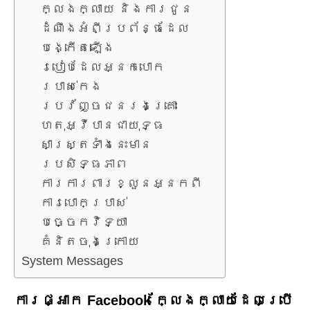
ក្លែងក្លាយ និងការជូន
ដំណឹងអំពីប្រព័ន្ធដែល
បង្កើតឡើង
របៀបដែលអ្នកបោក
ប្រាស់កេង
ប្រវ័ញ្ចជនរងគ្រោះ
ហេតុអ្វីបានជាយុទ្ធ
សាស្ត្រទាំងនេះមាន
ប្រសិទ្ធភាព
ការការពារខ្លួនអ្នកពី
ការបោកប្រាស់
បច្ចេកវិទ្យា
គំនិតចុងក្រោយ
System Messages
ការផ្អាក Facebook ក្លែងក្លាយដែលប្រើ