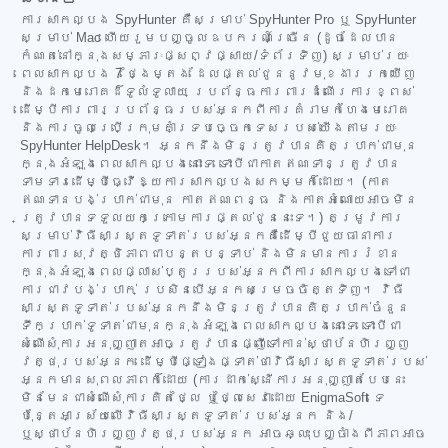
ការសាកល្បង SpyHunter គឺសម្រាប់ SpyHunter Pro ឬ SpyHunter
សម្រាប់ Mac ហើយរួមបញ្ចូលឧបករណ៍ច្រើន (ដូចដែលបាន
កំណត់នៅក្នុងសម្ភារៈផ្សព្វផ្សាយ/ទំព័រទិញ) សម្រាប់រយៈ
ពេលសាកល្បង 7 ថ្ងៃម្តង ដែលផ្តល់ជូននូវមុខងាររកឃើញ
និងដកមេរោគដ៏ទូលំទូលាយ ប្រព័ន្ធការពារដំណើរការខ្ពស់
ដើម្បីការពារប្រព័ន្ធរបស់អ្នកពីការគំរាមកំហែងមេរោគ
និងការចូលប្រើក្រុមគាំទ្របច្ចេកទេសរបស់យើងតាមរយៈ
SpyHunter HelpDesk។ អ្នកនឹងមិនត្រូវបានគិតប្រាក់ជាមុន
ក្នុងអំឡុងពេលសាកល្បងនោះទេ ទោះបីជាកាតឥណទានត្រូវបាន
ទាមទារដើម្បីធ្វើឱ្យការសាកល្បងសកម្មក៏ដោយ។ (កាត
ឥណទានបង់ប្រាក់ជាមុន កាតឥណពន្ធ និងកាតអំណោយអាចមិន
ត្រូវបានទទួលយកក្រោមការផ្តល់ជូននេះទេ។) តម្រូវការ
សម្រាប់វិធីសាស្ត្រទូទាត់របស់អ្នកគឺដើម្បីជួយធានាការ
ការពារសុវត្ថិភាពជាបន្តបន្ទាប់ និងមិនមានការរំខាន
ក្នុងអំឡុងពេលផ្លាស់ប្តូររបស់អ្នកពីការសាកល្បងទៅជា
ការជាវបង់ប្រាក់ ប្រសិនបើអ្នកសម្រេចចិត្តទិញ។ វិធី
សាស្ត្រទូទាត់របស់អ្នកនឹងមិនត្រូវបានគិតប្រាក់ចំនួន
ទឹកប្រាក់ទូទាត់ជាមុនក្នុងអំឡុងពេលសាកល្បងនោះទេ ទោះបីជា
សំណើសុំការអនុញ្ញាតអាចត្រូវបានផ្ញើទៅកាន់ស្ថាប័នហិរញ្ញ
វត្ថុរបស់អ្នក ដើម្បីផ្ទៀងផ្ទាត់ថាវិធីសាស្ត្រទូទាត់របស់
អ្នកមានសុពលភាពក៏ដោយ (ការដាក់ស្នើការអនុញ្ញាតបែបនេះ
មិនមែនជាសំណើសុំការគិតថ្លៃ ឬថ្លៃសេវាដោយ EnigmaSoft ទេ
ប៉ុន្តែអាស្រ័យលើវិធីសាស្ត្រទូទាត់របស់អ្នក និង/
ឬស្ថាប័នហិរញ្ញវត្ថុរបស់អ្នក អាចឆ្លុះបញ្ចាំងពីភាពអាច