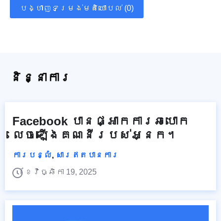
បង្ហាញទម្រង់មតិយោបល់ (0)
និន្នាការ
Facebook បាន​ផ្អាក​ការ​ឆបោក​
លេច​ឡើង​គណនី​របស់​អ្នក។
ការបន្លំ
,
សារឥតបានការ
ខែវិច្ឆិកា 19, 2025