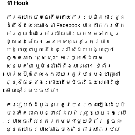
ជា Hook
ការ​ឆបោក​ចាប់​ផ្ដើម​ដោយ​ការ​ប្រឌិត​ការ​ជូន​
ដំណឹង​ដែល​អះអាង​ថា Facebook បាន​ដាក់​កម្រិត​
ការ​ចូល​ដំណើរការ​ដោយ​សារ​សកម្មភាព​គួរ​
ឱ្យ​សង្ស័យ។ អ្នកទស្សនាត្រូវបាន
បង្ហាញជាមួយនឹងជម្រើសដែលបង្ហាញថា
ពួកគេអាច 'ជួសជុល' ការផ្អាកដែលគេ
សន្មត់ថា ឬមិនអើពើនឹងសារនោះ។ ទំព័រ
ហ្វេសប៊ុកក្លែងក្លាយត្រូវបានបង្ហាញនៅ
ក្នុងផ្ទៃខាងក្រោយដើម្បីធ្វើឱ្យសេណារីយ៉ូ
មើលទៅស្របច្បាប់។
ការរៀបចំដំបូងនេះត្រូវបានរចនាឡើងដើម្បី
បង្កើតភាពបន្ទាន់ ដែលជំរុញឱ្យអ្នកប្រើ
ប្រាស់ធ្វើអន្តរកម្មជាមួយទំព័រ ដូច្នេះ
អ្នកបោកប្រាស់អាចបង្កើនការបោកប្រាស់