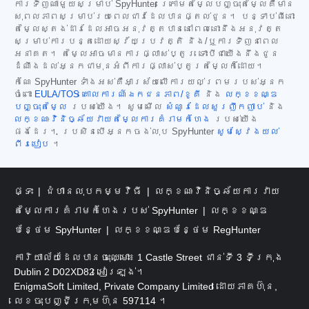
ការទិញណាមួយសម្រាប់ SpyHunter ក្រោមតម្លៃបញ្ចុះតម្លៃគឺមាន
សុពលភាពសម្រាប់រយៈពេលជាវដែលបានផ្តល់ជូន។ បន្ទាប់ពីនោះ
តម្លៃស្តង់ដារដែលអាចអនុវត្តបាននៅពេលនោះនឹងអនុវត្ត
សម្រាប់ការបន្តដោយស្វ័យប្រវត្តិ និង/ឬការទិញនាពេល
អនាគត។ តម្លៃអាចមានការផ្លាស់ប្តូរ ទោះបីជាយើងនឹងជូន
ដំណឹងដល់អ្នកជាមុនអំពីការផ្លាស់ប្តូរតម្លៃក៏ដោយ។
កំណែ SpyHunter ទាំងអស់គឺអាស្រ័យលើការយល់ព្រមរបស់អ្នក
ចំពោះ
EULA/TOS
គោលការណ៍ឯកជនភាព/ខូគី
និង
លក្ខខណ្ឌ
បញ្ចុះតម្លៃ
របស់យើង។ សូមមើល
សំណួរដែលសួរញឹកញាប់
និង
លក្ខណៈវិនិច្ឆ័យវាយតម្លៃការគំរាមកំហែង
របស់យើង
ផងដែរ។ ប្រសិនបើអ្នកចង់លុប SpyHunter
សូមស្វែងយល់
ពីរបៀប
។
ផ្ទះ
ជំហានលុបកម្មវិធី
លក្ខណៈវិនិច្ឆ័យការវាយ
តម្លៃការគំរាមកំហែងរបស់ SpyHunter
លក្ខខណ្ឌ
បន្ថែម SpyHunter
លក្ខខណ្ឌបន្ថែម RegHunter
ការិយាល័យដែលបានចុះឈ្មោះ៖ 1 Castle Street ជាន់ទី 3 ទីក្រុង
Dublin 2 D02XD82 អៀរឡង់។
EnigmaSoft Limited, Private Company Limited ដោយភាគហ៊ុន,
លេខចុះបញ្ជីក្រុមហ៊ុន 597114 ។