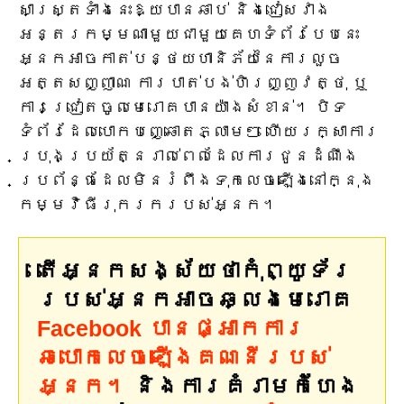
សាស្ត្រទាំងនេះឱ្យបានឆាប់ និងជៀសវាង
អន្តរកម្មណាមួយជាមួយគេហទំព័របែបនេះ
អ្នកអាចកាត់បន្ថយហានិភ័យនៃការលួច
អត្តសញ្ញាណ ការបាត់បង់ហិរញ្ញវត្ថុ ឬ
ការជ្រៀតចូលមេរោគបានយ៉ាងសំខាន់។ បិទ
ទំព័រដែលបោកបញ្ឆោតភ្លាមៗ ហើយរក្សាការ
ប្រុងប្រយ័ត្នរាល់ពេលដែលការជូនដំណឹង
ប្រព័ន្ធដែលមិនរំពឹងទុកលេចឡើងនៅក្នុង
កម្មវិធីរុករករបស់អ្នក។
តើអ្នកសង្ស័យថាកុំព្យូទ័រ
របស់អ្នកអាចឆ្លងមេរោគ
Facebook បាន​ផ្អាក​ការ​
ឆបោក​លេច​ឡើង​គណនី​របស់​
អ្នក។
និងការគំរាមកំហែង