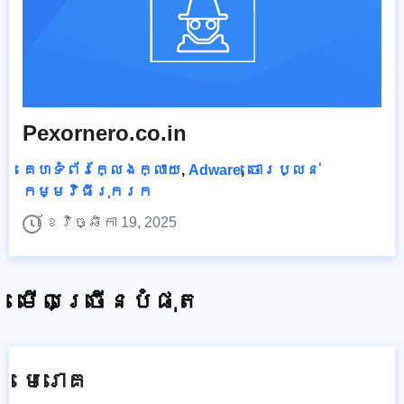
Pexornero.co.in
គេហទំព័រក្លែងក្លាយ
,
Adware
,
ចោរប្លន់
កម្មវិធីរុករក
ខែវិច្ឆិកា 19, 2025
មើលច្រើនបំផុត
មេរោគ