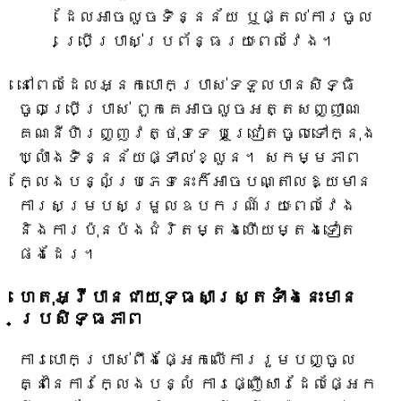
ដែលអាចលួចទិន្នន័យ ឬផ្តល់ការចូល
ប្រើប្រាស់ប្រព័ន្ធរយៈពេលវែង។
នៅពេលដែលអ្នកបោកប្រាស់ទទួលបានសិទ្ធិ
ចូលប្រើប្រាស់ ពួកគេអាចលួចអត្តសញ្ញាណ
គណនីហិរញ្ញវត្ថុទទេ ឬជ្រៀតចូលទៅក្នុង
ឃ្លាំងទិន្នន័យផ្ទាល់ខ្លួន។ សកម្មភាព
ក្លែងបន្លំប្រភេទនេះក៏អាចបណ្តាលឱ្យមាន
ការសម្របសម្រួលឧបករណ៍រយៈពេលវែង
និងការប៉ុនប៉ងជំរិតម្តងហើយម្តងទៀត
ផងដែរ។
ហេតុអ្វីបានជាយុទ្ធសាស្ត្រទាំងនេះមាន
ប្រសិទ្ធភាព
ការបោកប្រាស់ពឹងផ្អែកលើការរួមបញ្ចូល
គ្នានៃការក្លែងបន្លំ ការផ្ញើសារដែលផ្អែក