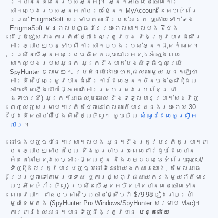
រកបាននៃគណនីរបស់អ្នក)។ អ្នកអាចលុបចោលការ
សាកល្បងរបស់អ្នកតាមរយៈផ្នែក MyAccount នៃគេហទំព័រ
របស់ EnigmaSoft សម្រាប់គណនីរបស់អ្នក ឬដោយទាក់ទង
EnigmaSoft មុនពេលបញ្ចប់នៃរយៈពេលសាកល្បង 7 ថ្ងៃ
ដើម្បីជៀសវាងការគិតថ្លៃដែលត្រូវបង់ និងត្រូវបានដំណើរ
ការភ្លាមៗបន្ទាប់ពីការសាកល្បងរបស់អ្នកផុតកំណត់។
ប្រសិនបើអ្នកសម្រេចចិត្តលុបចោលក្នុងអំឡុងពេល
សាកល្បងរបស់អ្នក អ្នកនឹងបាត់បង់សិទ្ធិចូលប្រើ
SpyHunter ភ្លាមៗ។ ប្រសិនបើដោយហេតុផលណាមួយ អ្នកជឿថា
ការគិតថ្លៃត្រូវបានដំណើរការដែលអ្នកមិនចង់ធ្វើ (ដែល
អាចកើតឡើងដោយផ្អែកលើការគ្រប់គ្រងប្រព័ន្ធ ជា
ឧទាហរណ៍) អ្នកក៏អាចលុបចោល និងទទួលបានប្រាក់សងវិញ
ពេញលេញសម្រាប់ការគិតថ្លៃនៅពេលណាក៏បានក្នុងរយៈពេល 30
ថ្ងៃគិតចាប់ពីថ្ងៃគិតថ្លៃទិញ។ សូមមើល
សំណួរដែលសួរញឹក
ញាប់
។
នៅចុងបញ្ចប់នៃការសាកល្បង អ្នកនឹងត្រូវបានគិតប្រាក់ជា
មុនភ្លាមៗតាមតម្លៃ និងសម្រាប់រយៈពេលជាវដូចដែលបាន
កំណត់នៅក្នុងសម្ភារៈផ្តល់ជូន និងលក្ខខណ្ឌទំព័រចុះឈ្មោះ/
ទិញ (ដែលត្រូវបានបញ្ចូលនៅទីនេះដោយឯកសារយោង; តម្លៃអាច
ប្រែប្រួលទៅតាមប្រទេស ឬការផ្សព្វផ្សាយក្នុងមួយព័ត៌មាន
លម្អិតទំព័រទិញ) ប្រសិនបើអ្នកមិនទាន់បានលុបចោលទាន់
ពេលវេលា។ ជាធម្មតាតម្លៃចាប់ផ្តើមពី
$79.98
រៀងរាល់ប្រាំ
មួយខែម្តង (SpyHunter Pro Windows/SpyHunter សម្រាប់ Mac)។
ការជាវដែលអ្នកបានទិញនឹងត្រូវបាន
បន្តដោយ