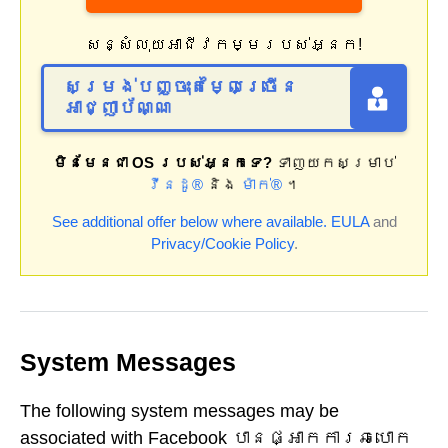
សន្សំលុយអាជីវកម្មរបស់អ្នក!
សម្រង់បញ្ចុះតម្លៃច្រើន
អាជ្ញាប័ណ្ណ
មិនមែនជា OS របស់អ្នកទេ?
ទាញយកសម្រាប់
វីនដូ®
និង
ម៉ាក់®
។
See additional offer below where available.
EULA
and
Privacy/Cookie Policy
.
System Messages
The following system messages may be
associated with Facebook បាន​ផ្អាក​ការ​ឆបោក​