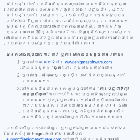
ជាវបង់ប្រាក់ ប្រសិនបើអ្នកលុបចោល អ្នកនឹងបន្តចូល
ប្រើផលិតផលរបស់អ្នករហូតដល់ចុងបញ្ចប់នៃរយៈពេល
ជាវបង់ប្រាក់របស់អ្នក។ ប្រសិនបើអ្នកចង់ទទួលបាន
ប្រាក់សងវិញសម្រាប់រយៈពេលជាវបច្ចុប្បន្នរបស់អ្នក
អ្នកត្រូវតែលុបចោល ហើយដាក់ពាក្យស្នើសុំប្រាក់សងវិញ
ក្នុងរយៈពេល 30 ថ្ងៃគិតចាប់ពីការទិញថ្មីបំផុតរបស់អ្នក
ហើយអ្នកនឹងឈប់ទទួលបានមុខងារពេញលេញភ្លាមៗ នៅពេលដែល
ប្រាក់សងរបស់អ្នកត្រូវបានដំណើរការ។
អ្នកអាចលុបចោលការជាវ ឬការសាកល្បងដូចខាងក្រោម៖
ចូលទៅកាន់
គេហទំព័រ www.enigmasoftware.com
ហើយចុចប៊ូតុង
"ចូល"
នៅជ្រុងខាងស្តាំខាងលើ។
ចូលដោយប្រើឈ្មោះអ្នកប្រើប្រាស់ និងពាក្យសម្ងាត់
របស់អ្នក។
នៅក្នុងម៉ឺនុយរុករក សូមចូលទៅកាន់
"ការបញ្ជាទិញ/
អាជ្ញាប័ណ្ណ"។
នៅជាប់នឹងការបញ្ជាទិញ/អាជ្ញាប័ណ្ណ
របស់អ្នក ប៊ូតុងមួយអាចរកបានដើម្បីលុបចោលការ
ជាវរបស់អ្នក ប្រសិនបើអាចអនុវត្តបាន។ ចំណាំ៖
ប្រសិនបើអ្នកមានការបញ្ជាទិញ/ផលិតផលច្រើន
អ្នកនឹងត្រូវលុបចោលពួកវាជាលក្ខណៈបុគ្គល។
ប្រសិនបើអ្នកមានសំណួរ ឬបញ្ហាណាមួយ អ្នកអាចទាក់ទង
ផ្នែកជំនួយ EnigmaSoft តាមរយៈអ៊ីមែល
support@enigmasoftware.com
ឬដោយបើកសំបុត្រជំនួយនៅលើ