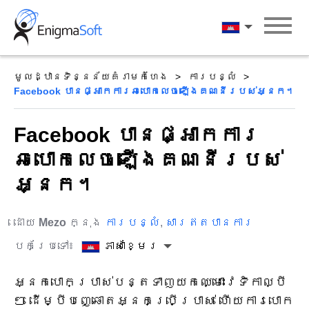
Skip
to
ភាសាខ្មែរ
content
មូលដ្ឋានទិន្នន័យគំរាមកំហែង
ការបន្លំ
Facebook បាន​ផ្អាក​ការ​ឆបោក​លេច​ឡើង​គណនី​របស់​អ្នក។
Facebook បាន​ផ្អាក​ការ​
ឆបោក​លេច​ឡើង​គណនី​របស់​
អ្នក។
ដោយ
Mezo
ក្នុង
ការបន្លំ
,
សារឥតបានការ
បកប្រែទៅ៖
ភាសាខ្មែរ
អ្នកបោកប្រាស់បន្តទាញយកឈ្មោះវេទិកាល្បី
ៗ ដើម្បីបញ្ឆោតអ្នកប្រើប្រាស់ ហើយការបោក