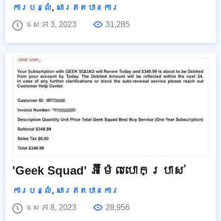
ការបន្លំ
,
សារឥតបានការ
ឧសភា 3, 2023
31,285
'Geek Squad' អ៊ីម៉ែលបោកប្រាស់
ការបន្លំ
,
សារឥតបានការ
ឧសភា 8, 2023
28,956