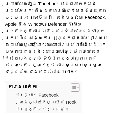
ប្រាស់លេចឡើង 'Facebook បានផ្អាកគណនី
របស់អ្នក' គឺជាឧទាហរណ៍ជាក់ស្តែងនៃយុទ្ធ
សាស្ត្រនេះ។ ទោះបីជាវាក្លែងបន្លំហៅ Facebook,
Apple និង Windows Defender ក៏ដោយ
ប្រតិបត្តិការនេះមិនមានទំនាក់ទំនងជាមួយ
ក្រុមហ៊ុន អង្គការ ឬអ្នកផ្តល់សេវាស្រប
ច្បាប់ណាមួយឡើយ។ គោលដៅរបស់វាគឺដើម្បីដាក់
សម្ពាធជនរងគ្រោះឱ្យហៅទូរស័ព្ទទៅលេខ
ដែលក្លែងបន្លំ ទីបំផុតបង្ហាញពួកគេពី
ការលួចហិរញ្ញវត្ថុ ការសម្របសម្រួល
ទិន្នន័យ និងហានិភ័យនៃមេរោគ។
តារាង​មាតិកា
ការផ្អាក Facebook
ក្លែងក្លាយដែលប្រើជា Hook
ការបង្កើនការព្រមាន