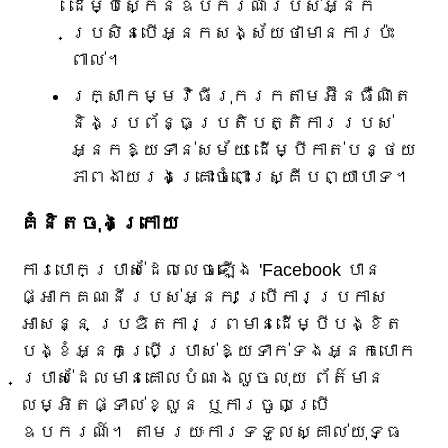
ដើម្បីស្កេនឧបករណ៍របស់អ្នក
ប្រសិនបើអ្នកសង្ស័យថាមានការប៉ះ
ពាល់។
រក្សាកម្មវិធីរុករកតាមអ៊ីនធឺណិត
និងប្រព័ន្ធប្រតិបត្តិការរបស់
អ្នកឱ្យទាន់សម័យ ដើម្បីកាត់បន្ថយ
ភាពងាយរងគ្រោះចំពោះស្គ្រីបព្យាបាទ។
គំនិតចុងក្រោយ
ការបោកប្រាស់ដែលលេចឡើង 'Facebook បាន
ផ្អាកគណនីរបស់អ្នក' ប្រើការប្រកាស
អាសន្ន ប្រឌិតការព្រមានដើម្បីបង្ខិត
បង្ខំអ្នកប្រើប្រាស់ឱ្យទាក់ទងអ្នកបោក
ប្រាស់ដែលមានគោលបំណងលួចលុយ ព័ត៌មាន
លម្អិតផ្ទាល់ខ្លួន ឬការចូលប្រើ
ឧបករណ៍។ តាមរយៈការទទួលស្គាល់យុទ្ធ