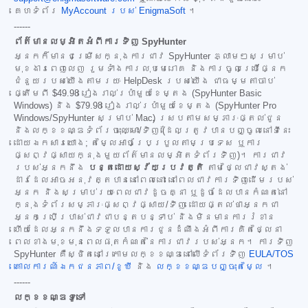
គេហទំព័រ
MyAccount របស់ EnigmaSoft
។
------
ព័ត៌មានលម្អិតអំពីការទិញ SpyHunter
អ្នកក៏មានជម្រើសក្នុងការជាវ SpyHunter ភ្លាមៗសម្រាប់
មុខងារពេញលេញ រួមទាំងការលុបមេរោគ និងការចូលប្រើផ្នែក
ជំនួយរបស់យើងតាមរយៈ HelpDesk របស់យើង ជាធម្មតាចាប់
ផ្តើមពី
$49.98
រៀងរាល់ប្រាំមួយខែម្តង (SpyHunter Basic
Windows) និង
$79.98
រៀងរាល់ប្រាំមួយខែម្តង (SpyHunter Pro
Windows/SpyHunter សម្រាប់ Mac) ស្របតាមសម្ភារៈផ្តល់ជូន
និងលក្ខខណ្ឌទំព័រចុះឈ្មោះ/ទិញ (ដែលត្រូវបានបញ្ចូលនៅទីនេះ
ដោយឯកសារយោង; តម្លៃអាចប្រែប្រួលតាមប្រទេស ឬការ
ផ្សព្វផ្សាយក្នុងមួយព័ត៌មានលម្អិតទំព័រទិញ)។ ការជាវ
របស់អ្នកនឹង
បន្តដោយស្វ័យប្រវត្តិ
តាមថ្លៃជាវស្តង់
ដារដែលអាចអនុវត្តបាននៅពេលនោះ នៅពេលជាវការទិញដើមរបស់
អ្នក និងសម្រាប់រយៈពេលជាវដូចគ្នា ឬដូចដែលបានកំណត់នៅ
ក្នុងទំព័រសម្ភារៈផ្សព្វផ្សាយ/ទិញ ដោយផ្តល់ថាអ្នកជា
អ្នកប្រើប្រាស់ជាវជាបន្តបន្ទាប់ និងមិនមានការរំខាន
ហើយដែលអ្នកនឹងទទួលបានការជូនដំណឹងអំពីការគិតថ្លៃនា
ពេលខាងមុខមុនពេលផុតកំណត់នៃការជាវរបស់អ្នក។ ការទិញ
SpyHunter គឺស្ថិតនៅក្រោមលក្ខខណ្ឌនៅលើទំព័រទិញ
EULA/TOS
គោលការណ៍ឯកជនភាព/ខូឃី
និង
លក្ខខណ្ឌបញ្ចុះតម្លៃ
។
------
លក្ខខណ្ឌទូទៅ