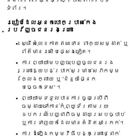
ទំព័រ។
របៀបដែលអ្នកបោកប្រាស់កេង
ប្រវ័ញ្ចជនរងគ្រោះ
ស្នើសុំលេខកាតឥណទាន ពាក្យសម្ងាត់ ឬ
ព័ត៌មានរសើបផ្សេងទៀត។
ការព្យាយាមបញ្ចុះបញ្ចូលជនរង
គ្រោះឱ្យបង់ប្រាក់សម្រាប់សេវាកម្ម
ក្លែងក្លាយ ឬ 'ជំនួយផ្នែក
បច្ចេកទេស' ។
ព្យាយាមទទួលបានការចូលប្រើពី
ចម្ងាយទៅកាន់កុំព្យូទ័រតាមរយៈ
ឧបករណ៍បញ្ជាពីចម្ងាយស្របច្បាប់
ឬការទាញយកដែលមានគំនិតអាក្រក់។
ការដំឡើងកម្មវិធីបង្កគ្រោះថ្នាក់