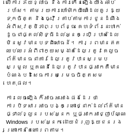
លើការភ័យខ្លាច និងការកើនឡើងយ៉ាងឆាប់
រហ័ស។ តាមរយៈការហៅម៉ាកយីហោដែលគួរឱ្យ
ទុកចិត្ត និងធ្វើត្រាប់តាមការជូនដំណឹង
អំពីសុវត្ថិភាពប្រព័ន្ធ គេហទំព័រនេះហាក់
ដូចជាផ្តល់សិទ្ធិដល់អ្នកប្រើប្រាស់ដែល
មិនសូវមានបទពិសោធន៍។ ការព្រមានឥត
ឈប់ឈរអំពីពាក្យសម្ងាត់ដែលត្រូវគេលួច
ព័ត៌មានធនាគារដែលត្រូវបានសម្រប
សម្រួល ឬគណនីដែលត្រូវបានផ្អាកគឺមាន
បំណងបដិសេធការសម្រេចចិត្តសម
ហេតុផល។
ការលេចឡើងក៏អាចអះអាងផងដែរថា
ការបិទសារអាចបង្កគ្រោះថ្នាក់ដល់ព័ត៌មាន
ផ្ទាល់ខ្លួនរបស់អ្នក ឬផ្អាកអាជ្ញាប័ណ្ណ
Windows របស់អ្នក ដោយជំរុញឱ្យជនរង
គ្រោះកាន់តែគោរពតាម។