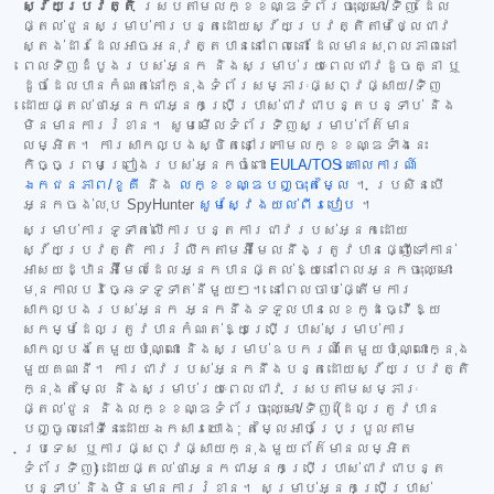
ស្វ័យប្រវត្តិ
ស្របតាមលក្ខខណ្ឌទំព័រចុះឈ្មោះ/ទិញ ដែល
ផ្តល់ជូនសម្រាប់ការបន្តដោយស្វ័យប្រវត្តិតាមថ្លៃជាវ
ស្តង់ដារដែលអាចអនុវត្តបាននៅពេលនោះ ដែលមានសុពលភាពនៅ
ពេលទិញដំបូងរបស់អ្នក និងសម្រាប់រយៈពេលជាវដូចគ្នា ឬ
ដូចដែលបានកំណត់នៅក្នុងទំព័រសម្ភារៈផ្សព្វផ្សាយ/ទិញ
ដោយផ្តល់ថាអ្នកជាអ្នកប្រើប្រាស់ជាវជាបន្តបន្ទាប់ និង
មិនមានការរំខាន។ សូមមើលទំព័រទិញសម្រាប់ព័ត៌មាន
លម្អិត។ ការសាកល្បងស្ថិតនៅក្រោមលក្ខខណ្ឌទាំងនេះ
កិច្ចព្រមព្រៀងរបស់អ្នកចំពោះ
EULA/TOS
គោលការណ៍
ឯកជនភាព/ខូគី
និង
លក្ខខណ្ឌបញ្ចុះតម្លៃ
។ ប្រសិនបើ
អ្នកចង់លុប SpyHunter
សូមស្វែងយល់ពីរបៀប
។
សម្រាប់ការទូទាត់លើការបន្តការជាវរបស់អ្នកដោយ
ស្វ័យប្រវត្តិ ការរំលឹកតាមអ៊ីមែលនឹងត្រូវបានផ្ញើទៅកាន់
អាសយដ្ឋានអ៊ីមែលដែលអ្នកបានផ្តល់ឱ្យនៅពេលអ្នកចុះឈ្មោះ
មុនកាលបរិច្ឆេទទូទាត់នីមួយៗ។ នៅពេលចាប់ផ្តើមការ
សាកល្បងរបស់អ្នក អ្នកនឹងទទួលបានលេខកូដធ្វើឱ្យ
សកម្មដែលត្រូវបានកំណត់ឱ្យប្រើប្រាស់សម្រាប់ការ
សាកល្បងតែមួយប៉ុណ្ណោះ និងសម្រាប់ឧបករណ៍តែមួយប៉ុណ្ណោះក្នុង
មួយគណនី។ ការជាវរបស់អ្នកនឹងបន្តដោយស្វ័យប្រវត្តិ
ក្នុងតម្លៃ និងសម្រាប់រយៈពេលជាវ ស្របតាមសម្ភារៈ
ផ្តល់ជូន និងលក្ខខណ្ឌទំព័រចុះឈ្មោះ/ទិញ (ដែលត្រូវបាន
បញ្ចូលនៅទីនេះដោយឯកសារយោង; តម្លៃអាចប្រែប្រួលតាម
ប្រទេស ឬការផ្សព្វផ្សាយក្នុងមួយព័ត៌មានលម្អិត
ទំព័រទិញ) ដោយផ្តល់ថាអ្នកជាអ្នកប្រើប្រាស់ជាវជាបន្ត
បន្ទាប់ និងមិនមានការរំខាន។ សម្រាប់អ្នកប្រើប្រាស់