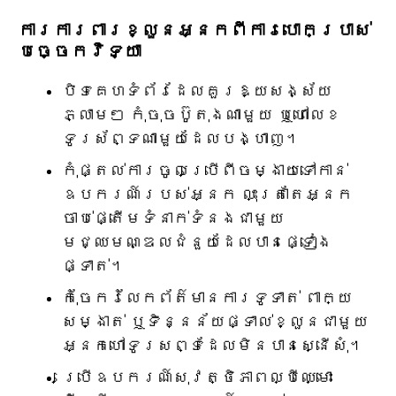
ការការពារខ្លួនអ្នកពីការបោកប្រាស់
បច្ចេកវិទ្យា
បិទគេហទំព័រដែលគួរឱ្យសង្ស័យ
ភ្លាមៗ កុំចុចប៊ូតុងណាមួយ ឬហៅលេខ
ទូរស័ព្ទណាមួយដែលបង្ហាញ។
កុំផ្តល់ការចូលប្រើពីចម្ងាយទៅកាន់
ឧបករណ៍របស់អ្នក លុះត្រាតែអ្នក
ចាប់ផ្តើមទំនាក់ទំនងជាមួយ
មជ្ឈមណ្ឌលជំនួយដែលបានផ្ទៀង
ផ្ទាត់។
កុំចែករំលែកព័ត៌មានការទូទាត់ ពាក្យ
សម្ងាត់ ឬទិន្នន័យផ្ទាល់ខ្លួនជាមួយ
អ្នកហៅទូរសព្ទដែលមិនបានស្នើសុំ។
ប្រើឧបករណ៍សុវត្ថិភាពល្បីឈ្មោះ