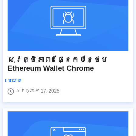
សុវត្ថិភាព៖ ផ្នែកបន្ថែម
Ethereum Wallet Chrome
មេរោគ
ខែវិច្ឆិកា 17, 2025