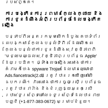
របស់ពួកគេ។
ការបង្កើនការព្រមានក្លែងក្លាយ និង
ការជូនដំណឹងអំពីប្រព័ន្ធដែលបង្កើត
ឡើង
បន្ទាប់ពីអន្តរកម្មលើកដំបូង គេហទំព័រ
នេះបង្កសារក្លែងបន្លំទីពីរ ដែលលើកនេះ
ក្លែងបន្លំជាការជូនដំណឹងសុវត្ថិភាពពី
'មជ្ឈមណ្ឌលសុវត្ថិភាពប្រព័ន្ធ Apple'
ដែលប្រឌិត។ ផ្ទាំងលេចឡើងអះអាងថាការ
គំរាមកំហែង spyware Trojan ដែលមានឈ្មោះថា
Ads.fiancetrack(2.dll ត្រូវបានរកឃើញនៅលើ
ឧបករណ៍។ វាអះអាងថាការចូលប្រើប្រព័ន្ធ
ត្រូវបានរារាំង និងជំរុញឱ្យអ្នកប្រើ
ប្រាស់ទូរស័ព្ទទៅលេខទូរស័ព្ទដែលបានរាយ
បញ្ជី (+1-877-383-0672) សម្រាប់ជំនួយ។