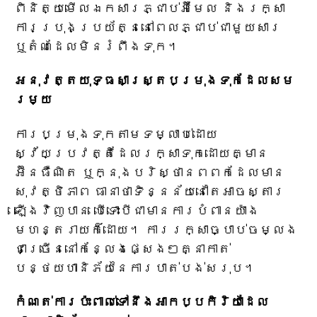
ពិនិត្យមើលឯកសារភ្ជាប់អ៊ីមែល និងរក្សា
ការប្រុងប្រយ័ត្ននៅពេលភ្ជាប់ជាមួយសារ
ឬតំណដែលមិនរំពឹងទុក។
អនុវត្តយុទ្ធសាស្ត្របម្រុងទុកដែលសម
រម្យ
ការបម្រុងទុកតាមទម្លាប់ដោយ
ស្វ័យប្រវត្តិដែលរក្សាទុកដោយគ្មាន
អ៊ីនធឺណិត ឬក្នុងបរិស្ថានពពកដែលមាន
សុវត្ថិភាព ធានាថាទិន្នន័យនៅតែអាចស្តារ
ឡើងវិញបាន បើទោះបីជាមានការបំពានយ៉ាង
មហន្តរាយក៏ដោយ។ ការរក្សាច្បាប់ចម្លង
ជាច្រើននៅកន្លែងផ្សេងៗគ្នាកាត់
បន្ថយហានិភ័យនៃការបាត់បង់សរុប។
កំណត់ការប៉ះពាល់ទៅនឹងអាកប្បកិរិយាដែល