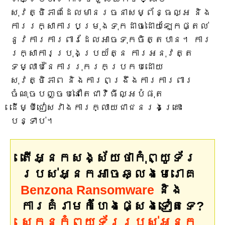
សុវត្ថិភាពដែលមានរចនាសម្ព័ន្ធល្អ និង
ការរក្សាការបម្រុងទុកដាច់ដោយឡែកផ្តល់
នូវការការពារដែលអាចទុកចិត្តបាន។ ការ
រក្សាការប្រុងប្រយ័ត្ន ការអនុវត្ត
ទម្លាប់នៃការរុករកប្រកបដោយ
សុវត្ថិភាព និងការពង្រឹងការការពារ
ចំណុចបញ្ចប់នៅតែជាវិធីល្អបំផុត
ដើម្បីជៀសវាងការក្លាយជាជនរងគ្រោះ
បន្ទាប់។
តើអ្នកសង្ស័យថាកុំព្យូទ័រ
របស់អ្នកអាចឆ្លងមេរោគ
Benzona Ransomware
និង
ការគំរាមកំហែងផ្សេងទៀតទេ?
ស្កេនកុំព្យូទ័ររបស់អ្នក