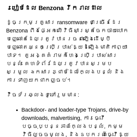
របៀបដែល Benzona រីករាលដាល
ដូចក្រុមគ្រួសារ ransomware ជាច្រើនដែរ
Benzona ពឹងផ្អែកលើវិធីសាស្រ្តចែកចាយបោក
បញ្ឆោតដែលត្រូវបានរចនាឡើងដើម្បី
បញ្ឆោតអ្នកប្រើប្រាស់ឱ្យដំឡើងមាតិកាព្យា
បាទ។ តួអង្គគំរាមកំហែងប្រើប្រាស់សារ
បន្លំ គេហទំព័រដែលត្រូវបានសម្រប
សម្រួល ឯកសារភ្ជាប់ដែលក្លែងបន្លំ និង
ការទាញយកជាកញ្ចប់។
វ៉ិចទ័រឆ្លងទូទៅរួមមាន:
Backdoor- and loader-type Trojans, drive-by
downloads, malvertising, ការធ្វើ
បច្ចុប្បន្នភាពក្លែងបន្លំ, កម្ម
វិធីលួចចម្លង, និងឧបករណ៍ធ្វើឱ្យ