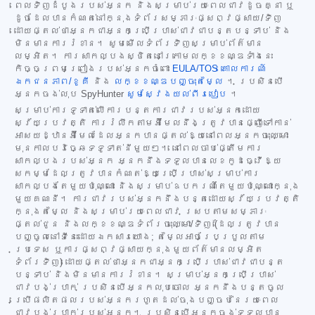
ពេលទិញដំបូងរបស់អ្នក និងសម្រាប់រយៈពេលជាវដូចគ្នា ឬ
ដូចដែលបានកំណត់នៅក្នុងទំព័រសម្ភារៈផ្សព្វផ្សាយ/ទិញ
ដោយផ្តល់ថាអ្នកជាអ្នកប្រើប្រាស់ជាវជាបន្តបន្ទាប់ និង
មិនមានការរំខាន។ សូមមើលទំព័រទិញសម្រាប់ព័ត៌មាន
លម្អិត។ ការសាកល្បងស្ថិតនៅក្រោមលក្ខខណ្ឌទាំងនេះ
កិច្ចព្រមព្រៀងរបស់អ្នកចំពោះ
EULA/TOS
គោលការណ៍
ឯកជនភាព/ខូគី
និង
លក្ខខណ្ឌបញ្ចុះតម្លៃ
។ ប្រសិនបើ
អ្នកចង់លុប SpyHunter
សូមស្វែងយល់ពីរបៀប
។
សម្រាប់ការទូទាត់លើការបន្តការជាវរបស់អ្នកដោយ
ស្វ័យប្រវត្តិ ការរំលឹកតាមអ៊ីមែលនឹងត្រូវបានផ្ញើទៅកាន់
អាសយដ្ឋានអ៊ីមែលដែលអ្នកបានផ្តល់ឱ្យនៅពេលអ្នកចុះឈ្មោះ
មុនកាលបរិច្ឆេទទូទាត់នីមួយៗ។ នៅពេលចាប់ផ្តើមការ
សាកល្បងរបស់អ្នក អ្នកនឹងទទួលបានលេខកូដធ្វើឱ្យ
សកម្មដែលត្រូវបានកំណត់ឱ្យប្រើប្រាស់សម្រាប់ការ
សាកល្បងតែមួយប៉ុណ្ណោះ និងសម្រាប់ឧបករណ៍តែមួយប៉ុណ្ណោះក្នុង
មួយគណនី។ ការជាវរបស់អ្នកនឹងបន្តដោយស្វ័យប្រវត្តិ
ក្នុងតម្លៃ និងសម្រាប់រយៈពេលជាវ ស្របតាមសម្ភារៈ
ផ្តល់ជូន និងលក្ខខណ្ឌទំព័រចុះឈ្មោះ/ទិញ (ដែលត្រូវបាន
បញ្ចូលនៅទីនេះដោយឯកសារយោង; តម្លៃអាចប្រែប្រួលតាម
ប្រទេស ឬការផ្សព្វផ្សាយក្នុងមួយព័ត៌មានលម្អិត
ទំព័រទិញ) ដោយផ្តល់ថាអ្នកជាអ្នកប្រើប្រាស់ជាវជាបន្ត
បន្ទាប់ និងមិនមានការរំខាន។ សម្រាប់អ្នកប្រើប្រាស់
ជាវបង់ប្រាក់ ប្រសិនបើអ្នកលុបចោល អ្នកនឹងបន្តចូល
ប្រើផលិតផលរបស់អ្នករហូតដល់ចុងបញ្ចប់នៃរយៈពេល
ជាវបង់ប្រាក់របស់អ្នក។ ប្រសិនបើអ្នកចង់ទទួលបាន