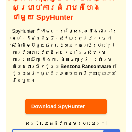
សម្រាប់ការគំរាមកំហែង
ជាមួយ SpyHunter
SpyHunter គឺជាឧបករណ៍ជួសជុល និងការពារ
មេរោគដ៏មានឥទ្ធិពលដែលត្រូវបានរចនា
ឡើងដើម្បីជួយផ្តល់ឱ្យអ្នកប្រើប្រាស់នូវ
ការវិភាគសុវត្ថិភាពប្រព័ន្ធស៊ីជម្រៅ
ការរកឃើញ និងការដកចេញនូវការគំរាម
កំហែងជាច្រើនដូចជា
Benzona Ransomware
ក៏
ដូចជាសេវាកម្មគាំទ្របច្ចេកវិទ្យាមួយទល់
នឹងមួយ។
Download SpyHunter
សន្សំលុយអាជីវកម្មរបស់អ្នក!