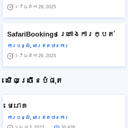
ខែវិច្ឆិកា 26, 2025
SafariBookings គ្រោងការក្បត់
ការបន្លំ
,
សារឥតបានការ
ខែវិច្ឆិកា 26, 2025
មើលច្រើនបំផុត
មេរោគ
ការបន្លំ
,
សារឥតបានការ
ឧសភា 3, 2023
30,426