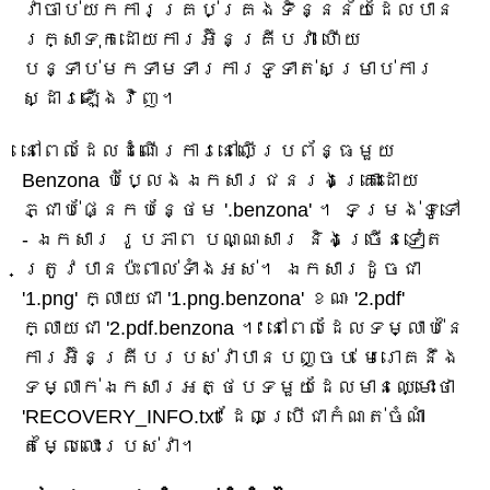
វាចាប់យកការគ្រប់គ្រងទិន្នន័យដែលបាន
រក្សាទុកដោយការអ៊ិនគ្រីបវា ហើយ
បន្ទាប់មកទាមទារការទូទាត់សម្រាប់ការ
ស្ដារឡើងវិញ។
នៅពេលដែលដំណើរការនៅលើប្រព័ន្ធមួយ
Benzona បំប្លែងឯកសារជនរងគ្រោះដោយ
ភ្ជាប់ផ្នែកបន្ថែម '.benzona' ។ ទម្រង់ទូទៅ
- ឯកសារ រូបភាព បណ្ណសារ និងច្រើនទៀត
ត្រូវបានប៉ះពាល់ទាំងអស់។ ឯកសារដូចជា
'1.png' ក្លាយជា '1.png.benzona' ខណៈ '2.pdf'
ក្លាយជា '2.pdf.benzona ។' នៅពេលដែលទម្លាប់នៃ
ការអ៊ិនគ្រីបរបស់វាបានបញ្ចប់ មេរោគនឹង
ទម្លាក់ឯកសារអត្ថបទមួយដែលមានឈ្មោះថា
'RECOVERY_INFO.txt' ដែលប្រើជាកំណត់ចំណាំ
តម្លៃលោះរបស់វា។