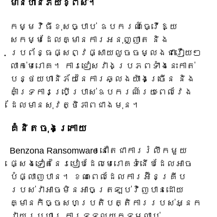
មានហានិភ័យខ្ពស់។
កម្មវិធីខុសច្បាប់ ឧបករណ៍ធ្វើឱ្យ
សកម្មដែលគ្មានការអនុញ្ញាត និង
ប្រព័ន្ធផ្សព្វផ្សាយលួចចម្លងជារឿយៗ
លាក់មេរោគ។ ការជៀសវាងប្រភពទាំងនេះកាត់
បន្ថយហានិភ័យនៃការឆ្លងយ៉ាងច្រើន និង
គាំទ្រការប្រើប្រាស់ឧបករណ៍រយៈពេលវែង
ដែលមានសុវត្ថិភាពជាងមុន។
គំនិតចុងក្រោយ
Benzona Ransomware នៅតែជាការរំលឹកមួយ
ផ្សេងទៀតនៃរបៀបដែលមេរោគទំនើបដែលអាច
បំផ្លាញបាន។ ខណៈពេលដែលការអ៊ិនគ្រីប
របស់វាអាចមិនអាចត្រឡប់វិញបានដោយ
គ្មានកិច្ចសហប្រតិបត្តិការរបស់អ្នក
វាយប្រហារ ការទទួលយកទម្លាប់