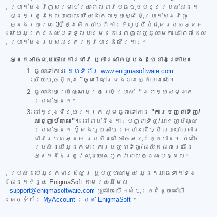
ប្រាក់សងវិញសម្រាប់រយៈពេលជាវបច្ចុប្បន្នរបស់អ្នក
អ្នកត្រូវតែលុបចោល ហើយដាក់ពាក្យស្នើសុំប្រាក់សងវិញ
ក្នុងរយៈពេល 30 ថ្ងៃគិតចាប់ពីការទិញថ្មីបំផុតរបស់អ្នក
ហើយអ្នកនឹងឈប់ទទួលបានមុខងារពេញលេញភ្លាមៗ នៅពេលដែល
ប្រាក់សងរបស់អ្នកត្រូវបានដំណើរការ។
អ្នកអាចលុបចោលការជាវ ឬការសាកល្បងដូចខាងក្រោម៖
ចូលទៅកាន់
គេហទំព័រ www.enigmasoftware.com
ហើយចុចប៊ូតុង
"ចូល"
នៅជ្រុងខាងស្តាំខាងលើ។
ចូលដោយប្រើឈ្មោះអ្នកប្រើប្រាស់ និងពាក្យសម្ងាត់
របស់អ្នក។
នៅក្នុងម៉ឺនុយរុករក សូមចូលទៅកាន់
"ការបញ្ជាទិញ/
អាជ្ញាប័ណ្ណ"។
នៅជាប់នឹងការបញ្ជាទិញ/អាជ្ញាប័ណ្ណ
របស់អ្នក ប៊ូតុងមួយអាចរកបានដើម្បីលុបចោលការ
ជាវរបស់អ្នក ប្រសិនបើអាចអនុវត្តបាន។ ចំណាំ៖
ប្រសិនបើអ្នកមានការបញ្ជាទិញ/ផលិតផលច្រើន
អ្នកនឹងត្រូវលុបចោលពួកវាជាលក្ខណៈបុគ្គល។
ប្រសិនបើអ្នកមានសំណួរ ឬបញ្ហាណាមួយ អ្នកអាចទាក់ទង
ផ្នែកជំនួយ EnigmaSoft តាមរយៈអ៊ីមែល
support@enigmasoftware.com
ឬដោយបើកសំបុត្រជំនួយនៅលើ
គេហទំព័រ
MyAccount របស់ EnigmaSoft
។
------