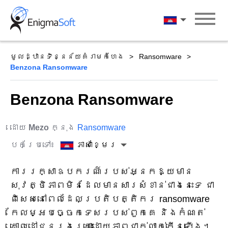
Skip
to
ភាសាខ្មែរ
content
មូលដ្ឋានទិន្នន័យគំរាមកំហែង
Ransomware
Benzona Ransomware
Benzona Ransomware
ដោយ
Mezo
ក្នុង
Ransomware
បកប្រែទៅ៖
ភាសាខ្មែរ
ការរក្សាឧបករណ៍របស់អ្នកឱ្យមាន
សុវត្ថិភាពមិនដែលមានសារសំខាន់ជាងនេះទេ ជា
ពិសេសនៅពេលដែលប្រតិបត្តិករ ransomware
កែលម្អបច្ចេកទេសរបស់ពួកគេ និងកំណត់
គោលដៅជនរងគ្រោះដោយភាពជាក់លាក់កើនឡើង។