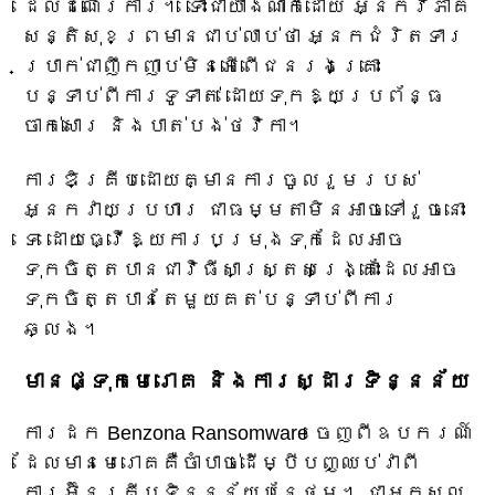
ដែលដំណើរការ។ ទោះជាយ៉ាងណាក៏ដោយ អ្នកវិភាគ
សន្តិសុខព្រមានជាប់លាប់ថា អ្នកជំរិតទារ
ប្រាក់ជាញឹកញាប់មិនអើពើជនរងគ្រោះ
បន្ទាប់ពីការទូទាត់ ដោយទុកឱ្យប្រព័ន្ធ
ចាក់សោរ និងបាត់បង់ថវិកា។
ការឌិគ្រីបដោយគ្មានការចូលរួមរបស់
អ្នកវាយប្រហារ ជាធម្មតាមិនអាចទៅរួចនោះ
ទេ ដោយធ្វើឱ្យការបម្រុងទុកដែលអាច
ទុកចិត្តបានជាវិធីសាស្ត្រសង្គ្រោះដែលអាច
ទុកចិត្តបានតែមួយគត់បន្ទាប់ពីការ
ឆ្លង។
មានផ្ទុកមេរោគ និងការស្ដារទិន្នន័យ
ការដក Benzona Ransomware ចេញពីឧបករណ៍
ដែលមានមេរោគគឺចាំបាច់ដើម្បីបញ្ឈប់វាពី
ការអ៊ិនគ្រីបទិន្នន័យបន្ថែម។ ជាអកុសល