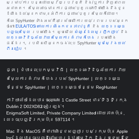
សម្រាប់ការបន្តដោយស្វ័យប្រវត្តិ និង/ឬការទិញនាពេល
អនាគត។ តម្លៃអាចមានការផ្លាស់ប្តូរ ទោះបីជាយើងនឹងជូន
ដំណឹងដល់អ្នកជាមុនអំពីការផ្លាស់ប្តូរតម្លៃក៏ដោយ។
កំណែ SpyHunter ទាំងអស់គឺអាស្រ័យលើការយល់ព្រមរបស់អ្នក
ចំពោះ
EULA/TOS
គោលការណ៍ឯកជនភាព/ខូគី
និង
លក្ខខណ្ឌ
បញ្ចុះតម្លៃ
របស់យើង។ សូមមើល
សំណួរដែលសួរញឹកញាប់
និង
លក្ខណៈវិនិច្ឆ័យវាយតម្លៃការគំរាមកំហែង
របស់យើង
ផងដែរ។ ប្រសិនបើអ្នកចង់លុប SpyHunter
សូមស្វែងយល់
ពីរបៀប
។
ផ្ទះ
ជំហានលុបកម្មវិធី
លក្ខណៈវិនិច្ឆ័យការវាយ
តម្លៃការគំរាមកំហែងរបស់ SpyHunter
លក្ខខណ្ឌ
បន្ថែម SpyHunter
លក្ខខណ្ឌបន្ថែម RegHunter
ការិយាល័យដែលបានចុះឈ្មោះ៖ 1 Castle Street ជាន់ទី 3 ទីក្រុង
Dublin 2 D02XD82 អៀរឡង់។
EnigmaSoft Limited, Private Company Limited ដោយភាគហ៊ុន,
លេខចុះបញ្ជីក្រុមហ៊ុន 597114 ។
Mac និង MacOS គឺជាពាណិជ្ជសញ្ញារបស់ក្រុមហ៊ុន Apple
Inc. ដែលបានចុះបញ្ជីនៅសហរដ្ឋអាមេរិក និងប្រទេសដទៃ