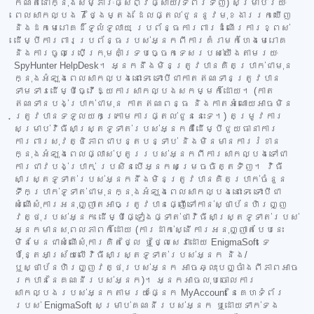
កំណត់នៅក្នុងសម្ភារៈផ្សព្វផ្សាយ/ទំព័រទិញ) សម្រាប់រយៈ
ពេលសាកល្បង 7 ថ្ងៃម្តង ដែលផ្តល់ជូននូវមុខងាររកឃើញ
និងដកមេរោគដ៏ទូលំទូលាយ ប្រព័ន្ធការពារដំណើរការខ្ពស់
ដើម្បីការពារប្រព័ន្ធរបស់អ្នកពីការគំរាមកំហែងមេរោគ
និងការចូលប្រើក្រុមគាំទ្របច្ចេកទេសរបស់យើងតាមរយៈ
SpyHunter HelpDesk។ អ្នកនឹងមិនត្រូវបានគិតប្រាក់ជាមុន
ក្នុងអំឡុងពេលសាកល្បងនោះទេ ទោះបីជាកាតឥណទានត្រូវបាន
ទាមទារដើម្បីធ្វើឱ្យការសាកល្បងសកម្មក៏ដោយ។ (កាត
ឥណទានបង់ប្រាក់ជាមុន កាតឥណពន្ធ និងកាតអំណោយអាចមិន
ត្រូវបានទទួលយកក្រោមការផ្តល់ជូននេះទេ។) តម្រូវការ
សម្រាប់វិធីសាស្ត្រទូទាត់របស់អ្នកគឺដើម្បីជួយធានាការ
ការពារសុវត្ថិភាពជាបន្តបន្ទាប់ និងមិនមានការរំខាន
ក្នុងអំឡុងពេលផ្លាស់ប្តូររបស់អ្នកពីការសាកល្បងទៅជា
ការជាវបង់ប្រាក់ ប្រសិនបើអ្នកសម្រេចចិត្តទិញ។ វិធី
សាស្ត្រទូទាត់របស់អ្នកនឹងមិនត្រូវបានគិតប្រាក់ចំនួន
ទឹកប្រាក់ទូទាត់ជាមុនក្នុងអំឡុងពេលសាកល្បងនោះទេ ទោះបីជា
សំណើសុំការអនុញ្ញាតអាចត្រូវបានផ្ញើទៅកាន់ស្ថាប័នហិរញ្ញ
វត្ថុរបស់អ្នក ដើម្បីផ្ទៀងផ្ទាត់ថាវិធីសាស្ត្រទូទាត់របស់
អ្នកមានសុពលភាពក៏ដោយ (ការដាក់ស្នើការអនុញ្ញាតបែបនេះ
មិនមែនជាសំណើសុំការគិតថ្លៃ ឬថ្លៃសេវាដោយ EnigmaSoft ទេ
ប៉ុន្តែអាស្រ័យលើវិធីសាស្ត្រទូទាត់របស់អ្នក និង/
ឬស្ថាប័នហិរញ្ញវត្ថុរបស់អ្នក អាចឆ្លុះបញ្ចាំងពីភាពអាច
រកបាននៃគណនីរបស់អ្នក)។ អ្នកអាចលុបចោលការ
សាកល្បងរបស់អ្នកតាមរយៈផ្នែក MyAccount នៃគេហទំព័រ
របស់ EnigmaSoft សម្រាប់គណនីរបស់អ្នក ឬដោយទាក់ទង