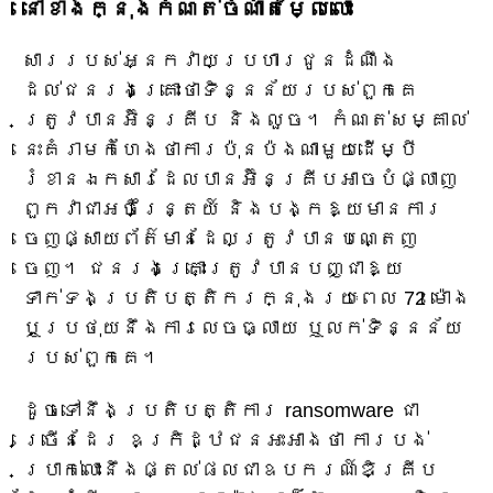
នៅខាងក្នុងកំណត់ចំណាំតម្លៃលោះ
សាររបស់អ្នកវាយប្រហារជូនដំណឹង
ដល់ជនរងគ្រោះថាទិន្នន័យរបស់ពួកគេ
ត្រូវបានអ៊ិនគ្រីប និងលួច។ កំណត់សម្គាល់
នេះគំរាមកំហែងថាការប៉ុនប៉ងណាមួយដើម្បី
រំខានឯកសារដែលបានអ៊ិនគ្រីបអាចបំផ្លាញ
ពួកវាជាអចិន្ត្រៃយ៍ និងបង្កឱ្យមានការ
ចេញផ្សាយព័ត៌មានដែលត្រូវបានបណ្តេញ
ចេញ។ ជនរងគ្រោះត្រូវបានបញ្ជាឱ្យ
ទាក់ទងប្រតិបត្តិករក្នុងរយៈពេល 72 ម៉ោង
ឬប្រថុយនឹងការលេចធ្លាយ ឬលក់ទិន្នន័យ
របស់ពួកគេ។
ដូចទៅនឹងប្រតិបត្តិការ ransomware ជា
ច្រើនដែរ ឧក្រិដ្ឋជនអះអាងថា ការបង់
ប្រាក់លោះនឹងផ្តល់ផលជាឧបករណ៍ឌិគ្រីប