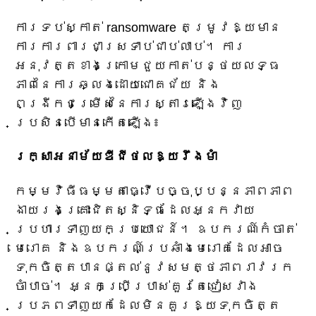
ការទប់ស្កាត់ ransomware តម្រូវឱ្យមាន
ការការពារជាស្រទាប់ជាប់លាប់។ ការ
អនុវត្តខាងក្រោមជួយកាត់បន្ថយលទ្ធ
ភាពនៃការឆ្លងដោយជោគជ័យ និង
ពង្រីកជម្រើសនៃការស្តារឡើងវិញ
ប្រសិនបើមានកើតឡើង៖
រក្សាអនាម័យឌីជីថលឱ្យរឹងមាំ
កម្មវិធីធម្មតាធ្វើបច្ចុប្បន្នភាពភាព
ងាយរងគ្រោះជិតស្និទ្ធដែលអ្នកវាយ
ប្រហារទាញយកប្រយោជន៍។ ឧបករណ៍កំចាត់
មេរោគ និងឧបករណ៍ប្រឆាំងមេរោគដែលអាច
ទុកចិត្តបានផ្តល់នូវសមត្ថភាពរាវរក
ចាំបាច់។ អ្នកប្រើប្រាស់គួរតែជៀសវាង
ប្រភពទាញយកដែលមិនគួរឱ្យទុកចិត្ត