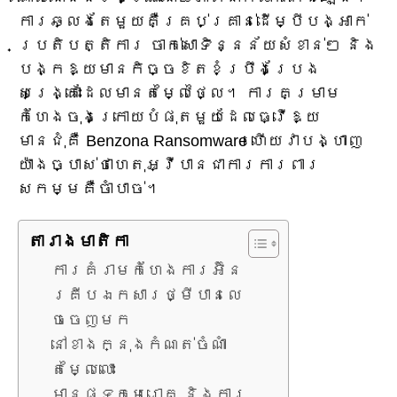
ការឆ្លងតែមួយគឺគ្រប់គ្រាន់ដើម្បីបង្អាក់
ប្រតិបត្តិការ ចាក់សោទិន្នន័យសំខាន់ៗ និង
បង្កឱ្យមានកិច្ចខិតខំប្រឹងប្រែង
សង្គ្រោះដែលមានតម្លៃថ្លៃ។ ការគម្រាម
កំហែងចុងក្រោយបំផុតមួយដែលធ្វើឱ្យ
មានជុំគឺ Benzona Ransomware ហើយវាបង្ហាញ
យ៉ាងច្បាស់ថាហេតុអ្វីបានជាការការពារ
សកម្មគឺចាំបាច់។
តារាង​មាតិកា
ការគំរាមកំហែងការអ៊ិន
គ្រីបឯកសារថ្មីបានលេ
ចចេញមក
នៅខាងក្នុងកំណត់ចំណាំ
តម្លៃលោះ
មានផ្ទុកមេរោគ និងការ