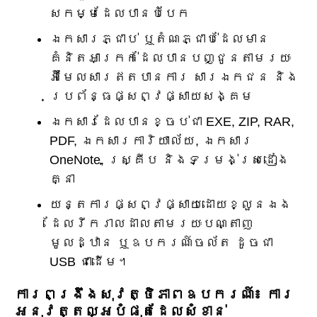
សកម្មដែលបានបំបែក
ឯកសារភ្ជាប់ ឬតំណភ្ជាប់ដែលមាន
គំនិតអាក្រក់ដែលបានបញ្ជូនតាមរយៈ
អ៊ីមែលសារឥតបានការ សារឯកជន និង
ប្រព័ន្ធផ្សព្វផ្សាយសង្គម
ឯកសារដែលបានខ្ចប់ជា EXE, ZIP, RAR,
PDF, ឯកសារការិយាល័យ, ឯកសារ
OneNote, ស្គ្រីប និងទម្រង់ស្រដៀង
គ្នា
យន្តការផ្សព្វផ្សាយដោយខ្លួនឯង
ដែលរីករាលដាលតាមរយៈបណ្តាញ
មូលដ្ឋាន ឬឧបករណ៍ចល័ត ដូចជា
USB ជាដើម។
ការពង្រឹងសុវត្ថិភាពឧបករណ៍៖ ការ
អនុវត្តល្អបំផុតដែលសំខាន់