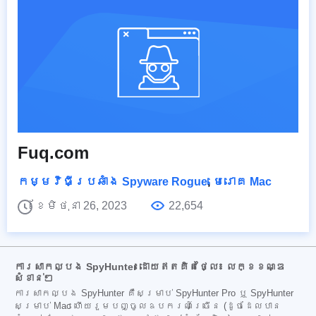
Fuq.com
កម្មវិធីប្រឆាំង Spyware Rogue
,
មេរោគ Mac
ខែមិថុនា 26, 2023
22,654
ការសាកល្បង SpyHunter ដោយឥតគិតថ្លៃ៖ លក្ខខណ្ឌ
សំខាន់ៗ
ការសាកល្បង SpyHunter គឺសម្រាប់ SpyHunter Pro ឬ SpyHunter
សម្រាប់ Mac ហើយរួមបញ្ចូលឧបករណ៍ច្រើន (ដូចដែលបាន