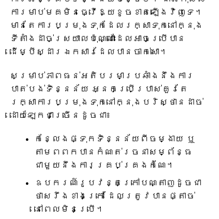
ការមាប់មគមិនធ្វើឱ្យខូចខាតឡើងវិញទេ។
មានតែការបម្រុងទុកដែលរក្សាទុកនៅក្នុង
ទីតាំងដាច់ស្រយាលប៉ុណ្ណោះដែលអាចប្រើបាន
ដើម្បីស្ដារឯកសារដែលបានចាក់សោ។
សម្រាប់ភាពធន់អតិបរមាប្រឆាំងនឹងការ
បាត់បង់ទិន្នន័យ អ្នកប្រើប្រាស់គួរតែ
រក្សាការបម្រុងទុកនៅក្នុងបរិស្ថានដាច់
ដោយឡែកជាច្រើនដូចជា៖
កន្លែងផ្ទុកទិន្នន័យពីចម្ងាយ ឬ
តាមពពកបានកំណត់រចនាសម្ព័ន្ធ
ជាមួយនឹងការគ្រប់គ្រងកំណែ។
ឧបករណ៍រូបវន្តក្រៅបណ្តាញដូចជា
ថាសរឹងខាងក្រៅ ដែលត្រូវបានផ្តាច់
នៅពេលមិនប្រើ។