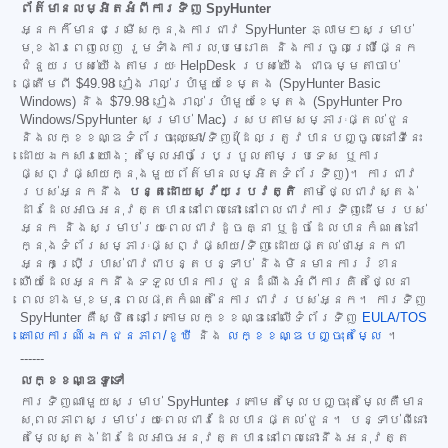
ព័ត៌មានលម្អិតអំពីការទិញ SpyHunter
អ្នកក៏មានជម្រើសក្នុងការជាវ SpyHunter ភ្លាមៗសម្រាប់
មុខងារពេញលេញ រួមទាំងការលុបមេរោគ និងការចូលប្រើផ្នែក
ជំនួយរបស់យើងតាមរយៈ HelpDesk របស់យើង ជាធម្មតាចាប់
ផ្តើមពី
$49.98
រៀងរាល់ប្រាំមួយខែម្តង (SpyHunter Basic
Windows) និង
$79.98
រៀងរាល់ប្រាំមួយខែម្តង (SpyHunter Pro
Windows/SpyHunter សម្រាប់ Mac) ស្របតាមសម្ភារៈផ្តល់ជូន
និងលក្ខខណ្ឌទំព័រចុះឈ្មោះ/ទិញ (ដែលត្រូវបានបញ្ចូលនៅទីនេះ
ដោយឯកសារយោង; តម្លៃអាចប្រែប្រួលតាមប្រទេស ឬការ
ផ្សព្វផ្សាយក្នុងមួយព័ត៌មានលម្អិតទំព័រទិញ)។ ការជាវ
របស់អ្នកនឹង
បន្តដោយស្វ័យប្រវត្តិ
តាមថ្លៃជាវស្តង់
ដារដែលអាចអនុវត្តបាននៅពេលនោះ នៅពេលជាវការទិញដើមរបស់
អ្នក និងសម្រាប់រយៈពេលជាវដូចគ្នា ឬដូចដែលបានកំណត់នៅ
ក្នុងទំព័រសម្ភារៈផ្សព្វផ្សាយ/ទិញ ដោយផ្តល់ថាអ្នកជា
អ្នកប្រើប្រាស់ជាវជាបន្តបន្ទាប់ និងមិនមានការរំខាន
ហើយដែលអ្នកនឹងទទួលបានការជូនដំណឹងអំពីការគិតថ្លៃនា
ពេលខាងមុខមុនពេលផុតកំណត់នៃការជាវរបស់អ្នក។ ការទិញ
SpyHunter គឺស្ថិតនៅក្រោមលក្ខខណ្ឌនៅលើទំព័រទិញ
EULA/TOS
គោលការណ៍ឯកជនភាព/ខូឃី
និង
លក្ខខណ្ឌបញ្ចុះតម្លៃ
។
------
លក្ខខណ្ឌទូទៅ
ការទិញណាមួយសម្រាប់ SpyHunter ក្រោមតម្លៃបញ្ចុះតម្លៃគឺមាន
សុពលភាពសម្រាប់រយៈពេលជាវដែលបានផ្តល់ជូន។ បន្ទាប់ពីនោះ
តម្លៃស្តង់ដារដែលអាចអនុវត្តបាននៅពេលនោះនឹងអនុវត្ត