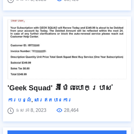
'Geek Squad' អ៊ីម៉ែលបោកប្រាស់
ការបន្លំ
,
សារឥតបានការ
ឧសភា 8, 2023
28,464