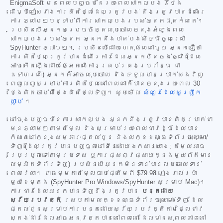
EnigmaSoft មុនពេលបញ្ចប់នៃរយៈពេលសាកល្បង 7 ថ្ងៃ
ដើម្បីជៀសវាងការគិតថ្លៃដែលត្រូវបង់ និងត្រូវបានដំណើរ
ការភ្លាមៗបន្ទាប់ពីការសាកល្បងរបស់អ្នកផុតកំណត់។
ប្រសិនបើអ្នកសម្រេចចិត្តលុបចោលក្នុងអំឡុងពេល
សាកល្បងរបស់អ្នក អ្នកនឹងបាត់បង់សិទ្ធិចូលប្រើ
SpyHunter ភ្លាមៗ។ ប្រសិនបើដោយហេតុផលណាមួយ អ្នកជឿថា
ការគិតថ្លៃត្រូវបានដំណើរការដែលអ្នកមិនចង់ធ្វើ (ដែល
អាចកើតឡើងដោយផ្អែកលើការគ្រប់គ្រងប្រព័ន្ធ ជា
ឧទាហរណ៍) អ្នកក៏អាចលុបចោល និងទទួលបានប្រាក់សងវិញ
ពេញលេញសម្រាប់ការគិតថ្លៃនៅពេលណាក៏បានក្នុងរយៈពេល 30
ថ្ងៃគិតចាប់ពីថ្ងៃគិតថ្លៃទិញ។ សូមមើល
សំណួរដែលសួរញឹក
ញាប់
។
នៅចុងបញ្ចប់នៃការសាកល្បង អ្នកនឹងត្រូវបានគិតប្រាក់ជា
មុនភ្លាមៗតាមតម្លៃ និងសម្រាប់រយៈពេលជាវដូចដែលបាន
កំណត់នៅក្នុងសម្ភារៈផ្តល់ជូន និងលក្ខខណ្ឌទំព័រចុះឈ្មោះ/
ទិញ (ដែលត្រូវបានបញ្ចូលនៅទីនេះដោយឯកសារយោង; តម្លៃអាច
ប្រែប្រួលទៅតាមប្រទេស ឬការផ្សព្វផ្សាយក្នុងមួយព័ត៌មាន
លម្អិតទំព័រទិញ) ប្រសិនបើអ្នកមិនទាន់បានលុបចោលទាន់
ពេលវេលា។ ជាធម្មតាតម្លៃចាប់ផ្តើមពី
$79.98
រៀងរាល់ប្រាំ
មួយខែម្តង (SpyHunter Pro Windows/SpyHunter សម្រាប់ Mac)។
ការជាវដែលអ្នកបានទិញនឹងត្រូវបាន
បន្តដោយ
ស្វ័យប្រវត្តិ
ស្របតាមលក្ខខណ្ឌទំព័រចុះឈ្មោះ/ទិញ ដែល
ផ្តល់ជូនសម្រាប់ការបន្តដោយស្វ័យប្រវត្តិតាមថ្លៃជាវ
ស្តង់ដារដែលអាចអនុវត្តបាននៅពេលនោះ ដែលមានសុពលភាពនៅ