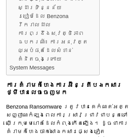
ស្ដារទិន្នន័យ
របៀបដែល Benzona
រីករាលដាល
ការពង្រឹងសុវត្ថិភាព
ឧបករណ៍៖ ការអនុវត្ត
ល្អបំផុតដែលសំខាន់
គំនិតចុងក្រោយ
System Messages
ការគំរាមកំហែងការអ៊ិនគ្រីបឯកសារ
ថ្មីបានលេចចេញមក
Benzona Ransomware ត្រូវ​បាន​គេ​កំណត់​អត្ត
សញ្ញាណ​កំឡុង​ពេល​ការ​ស្រាវ​ជ្រាវ​ជា​បន្ត​ទៅ​
លើ​ក្រុម​មេរោគ​ដែល​កំពុង​កើត​ឡើង។ ដូចជាការ
គំរាមកំហែងចាក់សោឯកសារផ្សេងទៀត