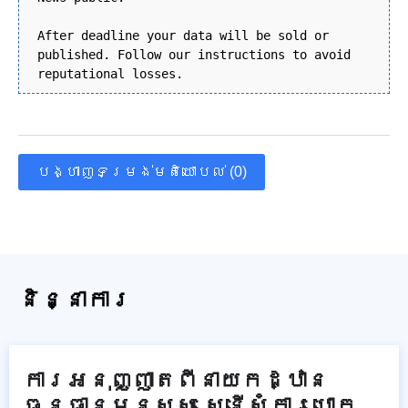
After deadline your data will be sold or
published. Follow our instructions to avoid
reputational losses.
បង្ហាញទម្រង់មតិយោបល់ (0)
និន្នាការ
ការអនុញ្ញាតពីនាយកដ្ឋាន
ធនធានមនុស្ស ស្នើសុំការបោក