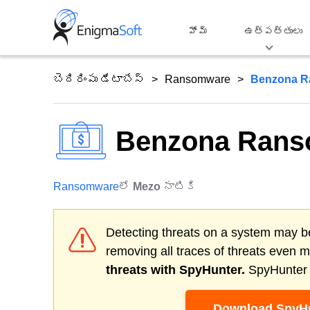
Skip
to
హోమ్
ఉత్పత్తులు
content
బెదిరింపు డేటాబేస్
Ransomware
Benzona R
Benzona Ran
Ransomware
లో
Mezo
నాటికి
Detecting threats on a system may be
removing all traces of threats even 
threats with SpyHunter.
SpyHunter o
Download SpyHu