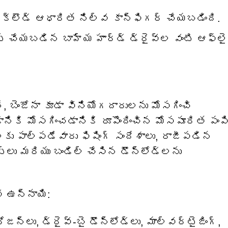
 క్లౌడ్ ఆధారిత నిల్వ కాన్ఫిగర్ చేయబడింది.
్ చేయబడిన బాహ్య హార్డ్ డ్రైవ్‌ల వంటి ఆఫ్‌లై
, బెంజోనా కూడా వినియోగదారులను మోసగించి
ానికి మోసగించడానికి రూపొందించిన మోసపూరిత పంప
ు పాల్పడేవారు ఫిషింగ్ సందేశాలు, రాజీపడిన
ట్‌లు మరియు బండిల్ చేసిన డౌన్‌లోడ్‌లను
 ఉన్నాయి:
జన్లు, డ్రైవ్-బై డౌన్‌లోడ్‌లు, మాల్వర్టైజింగ్,