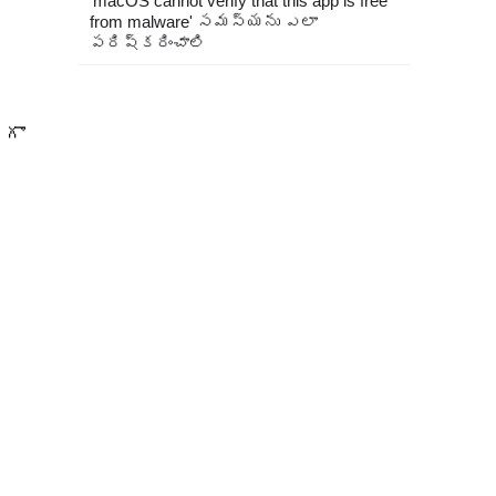
'macOS cannot verify that this app is free
from malware' సమస్యను ఎలా
పరిష్కరించాలి
గా