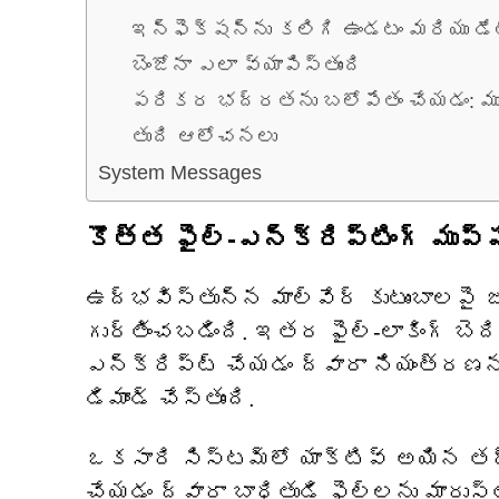
ఇన్ఫెక్షన్‌ను కలిగి ఉండటం మరియు డే
బెంజోనా ఎలా వ్యాపిస్తుంది
పరికర భద్రతను బలోపేతం చేయడం: 
తుది ఆలోచనలు
System Messages
కొత్త ఫైల్-ఎన్‌క్రిప్టింగ్ ముప్ప
ఉద్భవిస్తున్న మాల్వేర్ కుటుంబాలపై 
గుర్తించబడింది. ఇతర ఫైల్-లాకింగ్ బెద
ఎన్‌క్రిప్ట్ చేయడం ద్వారా నియంత్రణన
డిమాండ్ చేస్తుంది.
ఒకసారి సిస్టమ్‌లో యాక్టివ్ అయిన తర్వ
చేయడం ద్వారా బాధితుడి ఫైల్‌లను మారుస్త