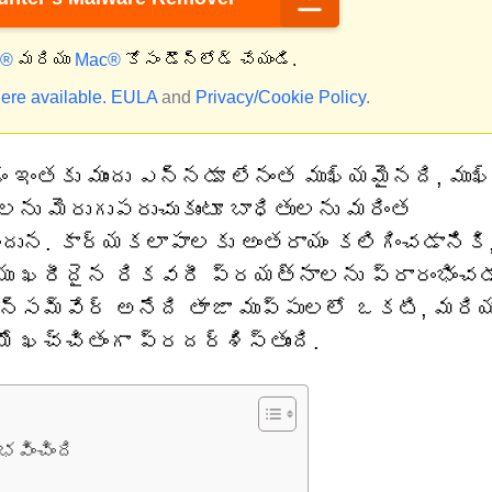
్®
మరియు
Mac®
కోసం డౌన్‌లోడ్ చేయండి.
ere available.
EULA
and
Privacy/Cookie Policy
.
 ఇంతకు ముందు ఎన్నడూ లేనంత ముఖ్యమైనది, ముఖ్
ను మెరుగుపరుచుకుంటూ బాధితులను మరింత
నందున. కార్యకలాపాలకు అంతరాయం కలిగించడానికి
యు ఖరీదైన రికవరీ ప్రయత్నాలను ప్రారంభించడ
రాన్సమ్‌వేర్ అనేది తాజా ముప్పులలో ఒకటి, మరియ
ఖచ్చితంగా ప్రదర్శిస్తుంది.
వించింది