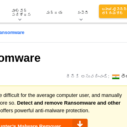
బహుళ-లైసెన్స్
మాల్వేర్
మద్దతు
కంపెనీ
తగ్గింపు కోట్
పరిశోధన
ansomware
somware
దీనికి అనువదించండి:
తె
 difficult for the average computer user, and manually
more so.
Detect and remove
Ransomware
and other
ffers powerful anti-malware protection.
nter’s Malware Remover