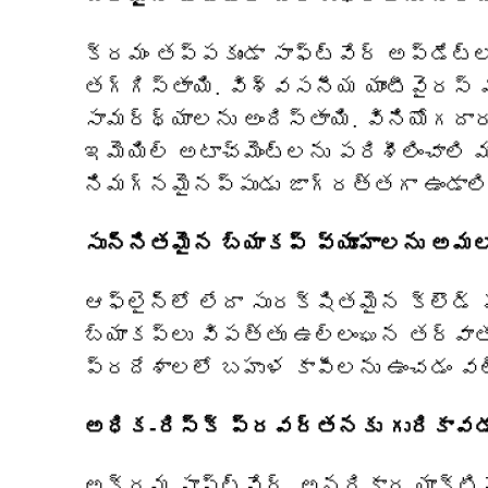
క్రమం తప్పకుండా సాఫ్ట్‌వేర్ అప్‌డేట్‌
తగ్గిస్తాయి. విశ్వసనీయ యాంటీవైరస్ 
సామర్థ్యాలను అందిస్తాయి. వినియోగదార
ఇమెయిల్ అటాచ్‌మెంట్‌లను పరిశీలించాలి మ
నిమగ్నమైనప్పుడు జాగ్రత్తగా ఉండాలి
సున్నితమైన బ్యాకప్ వ్యూహాలను అమలు
ఆఫ్‌లైన్‌లో లేదా సురక్షితమైన క్లౌడ
బ్యాకప్‌లు విపత్తు ఉల్లంఘన తర్వాత క
ప్రదేశాలలో బహుళ కాపీలను ఉంచడం వల్
అధిక-రిస్క్ ప్రవర్తనకు గురికావడాన
అక్రమ సాఫ్ట్‌వేర్, అనధికార యాక్టివ