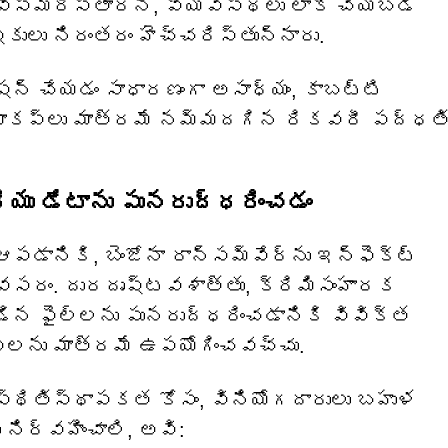
 విస్మరిస్తారని, వ్యవస్థలు లాక్ చేయబడి
కులు నిరంతరం హెచ్చరిస్తున్నారు.
ప్షన్ చేయడం సాధారణంగా అసాధ్యం, కాబట్టి
ాకప్‌లు మాత్రమే నమ్మదగిన రికవరీ పద్ధతి
ియు డేటాను పునరుద్ధరించడం
డానికి, బెంజోనా రాన్సమ్‌వేర్‌ను ఇన్‌ఫెక్ట్
వసరం. దురదృష్టవశాత్తు, క్రిమిసంహారక
డిన ఫైల్‌లను పునరుద్ధరించడానికి వివిక్త
‌లను మాత్రమే ఉపయోగించవచ్చు.
 స్థితిస్థాపకత కోసం, వినియోగదారులు బహుళ
ిర్వహించాలి, అవి: