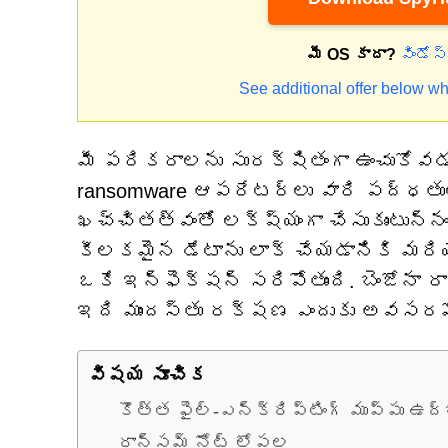
మీ OS కాదా?
విండోస
See additional offer below wh
మీ పరికరాలను సురక్షితంగా ఉంచుకోవడం
ransomware ఆపరేటర్లు వారి పద్ధతుల
ఖచ్చితత్వంతో లక్ష్యంగా చేసుకుంటున్
కీలకమైన డేటాను లాక్ చేయడానికి మరి
ఒకే ఇన్ఫెక్షన్ సరిపోతుంది. బెంజోనా 
ఇది ముందస్తు రక్షణ ఎందుకు అవసరమో 
విషయ సూచిక
కొత్త ఫైల్-ఎన్‌క్రిప్టింగ్ ముప్పు ఉద్భ
రాన్సమ్ నోట్ లోపల