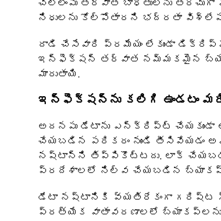
చెల్లింపు తర్వాత బాధితులను తరచుగా
నిధులను కోల్పోతారని భద్రతా విశ్లేష
దాడి చేసేవారి ప్రమేయం లేకుండా డిక్రి
ఇన్ఫెక్షన్ తర్వాత నమ్మకమైన బ్య
మారుతాయి.
ఇన్ఫెక్షన్‌ను కలిగి ఉండటం మర
అదనపు డేటాను ఎన్‌క్రిప్ట్ చేయకుండా ఆప
చేయబడిన పరికరం నుండి తీసివేయడం అ
నష్టాన్ని తిప్పికొట్టదు. లాక్ చేయబ
ప్రదేశాలలో నిల్వ చేయబడిన బ్యాకప్
డేటా నష్టానికి వ్యతిరేకంగా గరిష్ట
ప్రత్యేక వాతావరణాలలో బ్యాకప్‌లను న