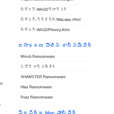
ట్రోజన్:Win32/క్లాక్సర్
ట్రోజన్:స్క్రిప్ట్/Wacatac.H!ml
ట్రోజన్:Win32/Phonzy.A!ml
జనాదరణ పొందిన రాన్సమ్‌వేర్
Mmvb Ransomware
ఓఫోక్ రాన్సమ్‌వేర్
XHAMSTER Ransomware
ు
Hlas Ransomware
Poaz Ransomware
్
ప్రసిద్ధ Mac మాల్వేర్