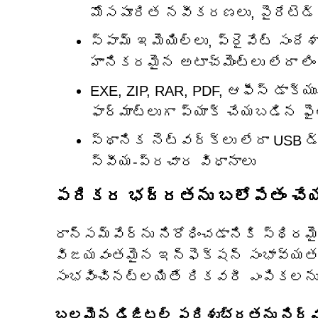
మోసపూరిత నవీకరణలు, పైరేటెడ్ సా
స్పామ్ ఇమెయిల్‌లు, ప్రైవేట్ సంద
హానికరమైన అటాచ్‌మెంట్‌లు లేదా లింక
EXE, ZIP, RAR, PDF, ఆఫీస్ డాక్యుమ
ఫార్మాట్‌లుగా ప్యాక్ చేయబడిన ఫైల
స్థానిక నెట్‌వర్క్‌లు లేదా USB 
స్వీయ-ప్రచార విధానాలు
పరికర భద్రతను బలోపేతం చేయ
రాన్సమ్‌వేర్‌ను నిరోధించడానికి స్థ
విజయవంతమైన ఇన్‌ఫెక్షన్ సంభావ్యత
సంభవించినట్లయితే రికవరీ ఎంపికలను
బలమైన డిజిటల్ పరిశుభ్రతను నిర్వహ