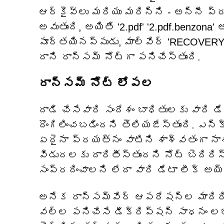
ఆర్కైవ్‌లు మరియు మరిన్ని - అన్నీ ప్రభ
అవుతుంది, అయితే '2.pdf' '2.pdf.benzona'
పూర్తయినప్పుడు, మాల్వేర్ 'RECOVERY_I
దాని రాన్సమ్ నోట్‌గా పనిచేస్తుంది.
రాన్సమ్ నోట్ లోపల
దాడి చేసేవారి సందేశం బాధితులకు వారి 
దొంగిలించబడిందని తెలియజేస్తుంది. ఎన్
ఏదైనా ప్రయత్నం వాటిని శాశ్వతంగా న
విడుదలకు దారితీస్తుందని నోట్ బెదిరి
సంప్రదించాలని లేదా వారి డేటా లీక్ అయ
అనేక రాన్సమ్‌వేర్ ఆపరేషన్ల మాదిరి
వల్ల పనిచేసే డీక్రిప్షన్ సాధనం లభిస