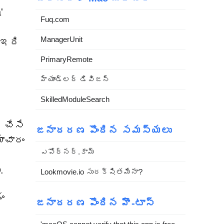
'
Fuq.com
ManagerUnit
 ఇది
PrimaryRemote
హ్యాండ్లర్ డివిజన్
SkilledModuleSearch
 చేసే
జనాదరణ పొందిన సమస్యలు
ాచారం
ఎపోర్నర్.కామ్
.
Lookmovie.io సురక్షితమేనా?
ం
జనాదరణ పొందిన హౌ-టాస్