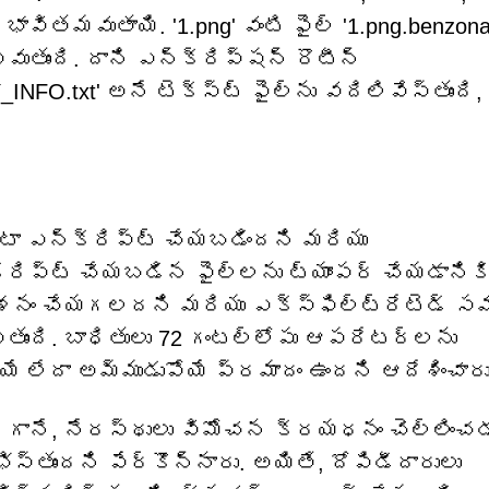
ావితమవుతాయి. '1.png' వంటి ఫైల్ '1.png.benzona
 అవుతుంది. దాని ఎన్‌క్రిప్షన్ రొటీన్
NFO.txt' అనే టెక్స్ట్ ఫైల్‌ను వదిలివేస్తుంది,
డేటా ఎన్‌క్రిప్ట్ చేయబడిందని మరియు
‌క్రిప్ట్ చేయబడిన ఫైల్‌లను ట్యాంపర్ చేయడానికి
ాశనం చేయగలదని మరియు ఎక్స్‌ఫిల్ట్రేటెడ్ సమ
స్తుంది. బాధితులు 72 గంటల్లోపు ఆపరేటర్లను
్యే లేదా అమ్ముడుపోయే ప్రమాదం ఉందని ఆదేశించారు
గానే, నేరస్థులు విమోచన క్రయధనం చెల్లించడ
్తుందని పేర్కొన్నారు. అయితే, దోపిడీదారులు