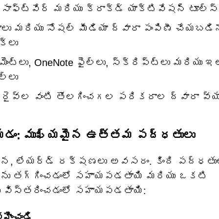
ఫ్ట్‌వేర్ మరియు క్రాక్డ్ యాక్టివేషన్ టూల్స్
ేశాలు మరియు సోషల్ మీడియా ద్వారా పంపిణీ చేయబడ
్‌లు
ెంట్లు, OneNote ఫైల్‌లు, స్క్రిప్ట్‌లు మరియు ఇల
్‌లు
డ్రైవ్‌ల వంటి తొలగించగల పరికరాల ద్వారా వ్యా
డం: ముఖ్యమైన ఉత్తమ పద్ధతులు
ిరమైన, లేయర్డ్ రక్షణలు అవసరం. కింది పద్ధతు
ను తగ్గించడంలో సహాయపడతాయి మరియు ఒకటి
 విస్తరించడంలో సహాయపడతాయి:
ించండి