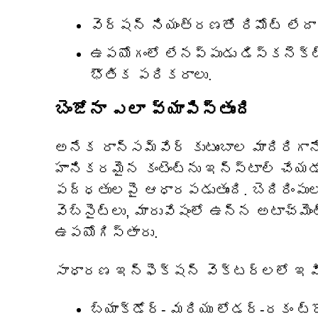
వెర్షన్ నియంత్రణతో రిమోట్ లేదా
ఉపయోగంలో లేనప్పుడు డిస్‌కనెక్ట
భౌతిక పరికరాలు.
బెంజోనా ఎలా వ్యాపిస్తుంది
అనేక రాన్సమ్‌వేర్ కుటుంబాల మాదిరిగానే
హానికరమైన కంటెంట్‌ను ఇన్‌స్టాల్ చేయడ
పద్ధతులపై ఆధారపడుతుంది. బెదిరింపులక
వెబ్‌సైట్‌లు, మారువేషంలో ఉన్న అటాచ్‌మెం
ఉపయోగిస్తారు.
సాధారణ ఇన్ఫెక్షన్ వెక్టర్లలో ఇవి
బ్యాక్‌డోర్- మరియు లోడర్-రకం ట్రో