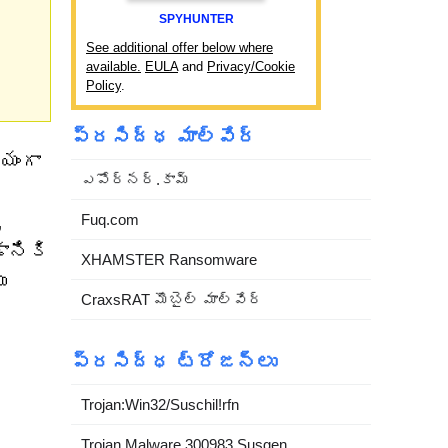
SPYHUNTER
See additional offer below where
available.
EULA
and
Privacy/Cookie
Policy
.
ప్రసిద్ధ మాల్వేర్
యంగా
ఎపోర్నర్.కామ్
,
Fuq.com
ానికి
XHAMSTER Ransomware
ు
CraxsRAT మొబైల్ మాల్వేర్
ప్రసిద్ధ ట్రోజన్లు
Trojan:Win32/Suschil!rfn
Trojan.Malware.300983.Susgen