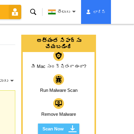
శోధన
తెలుగు
లాగిన్
అత్యంత సిఫార్సు
చేయబడింది
మీ Mac సురక్షితంగా ఉందా?
లుగు
Run Malware Scan
Remove Malware
Scan Now