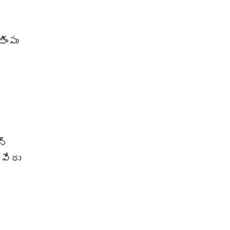
ింపు
న్
వేరు