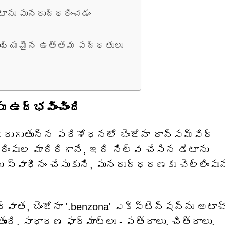
టాను పునరుద్ధరించడం
ముఖ్యమైన ఉత్తమ పద్ధతులు
ు ఉద్భవించింది
జరుగుతున్న పరిశోధనలో బెంజోనా రాన్సమ్‌వేర్
ిరింపుల మాదిరిగానే, ఇది నిల్వ చేసిన డేటాను
ు స్వాధీనం చేసుకుని, పునరుద్ధరణకు చెల్లింపున
ాత, బెంజోనా '.benzona' ఎక్స్‌టెన్షన్‌ను అటాచ
ుంది. సాధారణ ఫార్మాట్‌లు - పత్రాలు, చిత్రాలు,