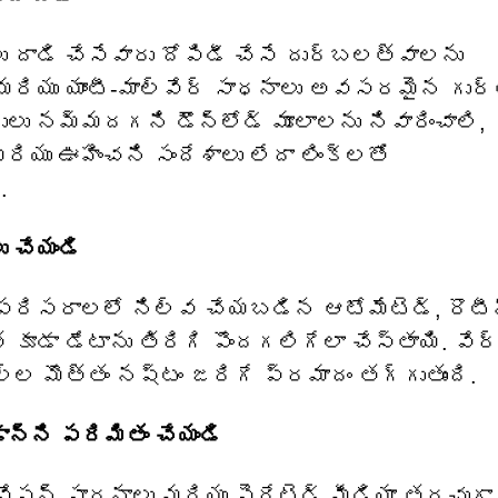
లు దాడి చేసేవారు దోపిడీ చేసే దుర్బలత్వాలను
మరియు యాంటీ-మాల్వేర్ సాధనాలు అవసరమైన గుర్త
ులు నమ్మదగని డౌన్‌లోడ్ మూలాలను నివారించాలి,
రియు ఊహించని సందేశాలు లేదా లింక్‌లతో
.
 చేయండి
్ పరిసరాలలో నిల్వ చేయబడిన ఆటోమేటెడ్, రొటీ
ూడా డేటాను తిరిగి పొందగలిగేలా చేస్తాయి. వేర్
ల మొత్తం నష్టం జరిగే ప్రమాదం తగ్గుతుంది.
్ని పరిమితం చేయండి
ేషన్ సాధనాలు మరియు పైరేటెడ్ మీడియా తరచుగా