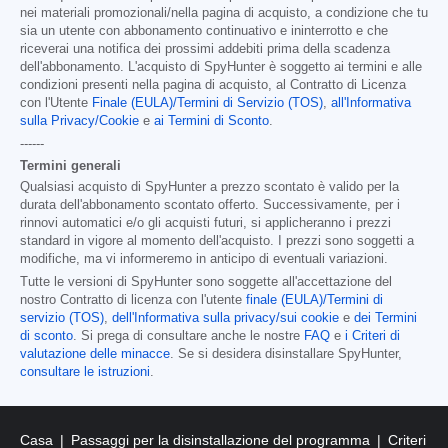
nei materiali promozionali/nella pagina di acquisto, a condizione che tu
sia un utente con abbonamento continuativo e ininterrotto e che
riceverai una notifica dei prossimi addebiti prima della scadenza
dell'abbonamento. L'acquisto di SpyHunter è soggetto ai termini e alle
condizioni presenti nella pagina di acquisto, al Contratto di Licenza
con l'Utente
Finale (EULA)/Termini di Servizio (TOS)
,
all'Informativa
sulla Privacy/Cookie
e
ai Termini di Sconto
.
------
Termini generali
Qualsiasi acquisto di SpyHunter a prezzo scontato è valido per la
durata dell'abbonamento scontato offerto. Successivamente, per i
rinnovi automatici e/o gli acquisti futuri, si applicheranno i prezzi
standard in vigore al momento dell'acquisto. I prezzi sono soggetti a
modifiche, ma vi informeremo in anticipo di eventuali variazioni.
Tutte le versioni di SpyHunter sono soggette all'accettazione del
nostro Contratto di licenza con l'utente
finale (EULA)/Termini di
servizio (TOS)
,
dell'Informativa sulla privacy/sui cookie
e
dei Termini
di sconto
. Si prega di consultare anche le nostre
FAQ
e
i Criteri di
valutazione delle minacce
. Se si desidera disinstallare SpyHunter,
consultare le istruzioni
.
Casa
Passaggi per la disinstallazione del programma
Criteri