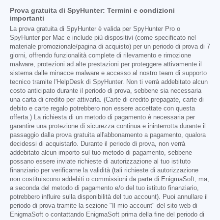
Prova gratuita di SpyHunter: Termini e condizioni
importanti
La prova gratuita di SpyHunter è valida per SpyHunter Pro o
SpyHunter per Mac e include più dispositivi (come specificato nel
materiale promozionale/pagina di acquisto) per un periodo di prova di 7
giorni, offrendo funzionalità complete di rilevamento e rimozione
malware, protezioni ad alte prestazioni per proteggere attivamente il
sistema dalle minacce malware e accesso al nostro team di supporto
tecnico tramite l'HelpDesk di SpyHunter. Non ti verrà addebitato alcun
costo anticipato durante il periodo di prova, sebbene sia necessaria
una carta di credito per attivarla. (Carte di credito prepagate, carte di
debito e carte regalo potrebbero non essere accettate con questa
offerta.) La richiesta di un metodo di pagamento è necessaria per
garantire una protezione di sicurezza continua e ininterrotta durante il
passaggio dalla prova gratuita all'abbonamento a pagamento, qualora
decidessi di acquistarlo. Durante il periodo di prova, non verrà
addebitato alcun importo sul tuo metodo di pagamento, sebbene
possano essere inviate richieste di autorizzazione al tuo istituto
finanziario per verificarne la validità (tali richieste di autorizzazione
non costituiscono addebiti o commissioni da parte di EnigmaSoft, ma,
a seconda del metodo di pagamento e/o del tuo istituto finanziario,
potrebbero influire sulla disponibilità del tuo account). Puoi annullare il
periodo di prova tramite la sezione "Il mio account" del sito web di
EnigmaSoft o contattando EnigmaSoft prima della fine del periodo di