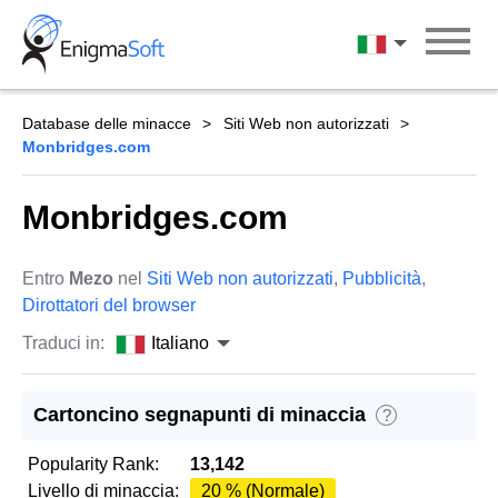
Skip
to
Italiano
content
Database delle minacce
Siti Web non autorizzati
Monbridges.com
Monbridges.com
Entro
Mezo
nel
Siti Web non autorizzati
,
Pubblicità
,
Dirottatori del browser
Traduci in:
Italiano
Cartoncino segnapunti di minaccia
?
Popularity Rank:
13,142
Livello di minaccia:
20 % (Normale)