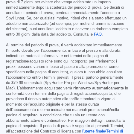
prova di 7 giorni per evitare che venga addebitato un importo
immediatamente dopo la scadenza del periodo di prova. Se decidi di
annullare il periodo di prova, perderai immediatamente l'accesso a
SpyHunter. Se, per qualsiasi motivo, ritieni che sia stato effettuato un
addebito non autorizzato (ad esempio, per motivi di amministrazione
del sistema), puoi annullare l'addebito e ricevere un rimborso completo
entro 30 giorni dalla data dell'addebito. Consulta le
FAQ
.
Al termine del periodo di prova, ti verrà addebitato immediatamente
l'importo dovuto per l'abbonamento, in base al prezzo e alla durata
indicati nei materiali informativi e nei termini della pagina di
registrazione/acquisto (che sono qui incorporati per riferimento; i
prezzi possono variare in base al paese o alla promozione, come
specificato nella pagina di acquisto), qualora tu non abbia annullato
l'abbonamento entro i termini previsti. I prezzi partono generalmente
da
$79.98
semestrali (SpyHunter Pro per Windows/SpyHunter per
Mac). L'abbonamento acquistato verrà
rinnovato automaticamente
in
conformità con i termini della pagina di registrazione/acquisto, che
prevedono il rinnovo automatico alla tariffa standard in vigore al
momento dell'acquisto originale e per la stessa durata
dell'abbonamento o come indicato nei materiali promozionali/nella
pagina di acquisto, a condizione che tu sia un utente con
abbonamento attivo e continuativo. Per maggiori dettagli, consulta la
pagina di acquisto. Il periodo di prova è soggetto ai presenti Termini,
all'accettazione del Contratto di licenza con
l'utente finale/Termini di