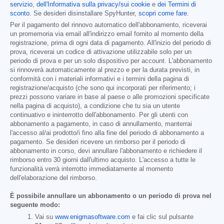
servizio
,
dell'Informativa sulla privacy/sui cookie
e
dei Termini di
sconto
. Se desideri disinstallare SpyHunter,
scopri come fare
.
Per il pagamento del rinnovo automatico dell'abbonamento, riceverai
un promemoria via email all'indirizzo email fornito al momento della
registrazione, prima di ogni data di pagamento. All'inizio del periodo di
prova, riceverai un codice di attivazione utilizzabile solo per un
periodo di prova e per un solo dispositivo per account. L'abbonamento
si rinnoverà automaticamente al prezzo e per la durata previsti, in
conformità con i materiali informativi e i termini della pagina di
registrazione/acquisto (che sono qui incorporati per riferimento; i
prezzi possono variare in base al paese o alle promozioni specificate
nella pagina di acquisto), a condizione che tu sia un utente
continuativo e ininterrotto dell'abbonamento. Per gli utenti con
abbonamento a pagamento, in caso di annullamento, manterrai
l'accesso al/ai prodotto/i fino alla fine del periodo di abbonamento a
pagamento. Se desideri ricevere un rimborso per il periodo di
abbonamento in corso, devi annullare l'abbonamento e richiedere il
rimborso entro 30 giorni dall'ultimo acquisto. L'accesso a tutte le
funzionalità verrà interrotto immediatamente al momento
dell'elaborazione del rimborso.
È possibile annullare un abbonamento o un periodo di prova nel
seguente modo:
Vai su
www.enigmasoftware.com
e fai clic sul pulsante