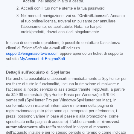
"Accedi"
nell'angolo in alto a destra.
Accedi con il tuo nome utente e la tua password.
Nel menu di navigazione, vai su
"Ordini/Licenze".
Accanto
al tuo ordine/licenza, troverai un pulsante per annullare
l'abbonamento, se applicabile. Nota: se hai più
ordini/prodotti, dovrai annullarli singolarmente.
In caso di domande o problemi, è possibile contattare l'assistenza
clienti di EnigmaSoft via e-mail all'indirizzo
support@enigmasoftware.com
oppure aprendo un ticket di supporto
sul sito
MyAccount di EnigmaSoft
.
------
Dettagli sull'acquisto di SpyHunter
Hai anche la possibilità di abbonarti immediatamente a SpyHunter per
usufruire di tutte le funzionalità, inclusa la rimozione di malware e
l'accesso al nostro servizio di assistenza tramite HelpDesk, a partire
da
$49.98
semestrali (SpyHunter Basic per Windows) e
$79.98
semestrali (SpyHunter Pro per Windows/SpyHunter per Mac), in
conformità con i materiali informativi e i termini della pagina di
registrazione/acquisto (che sono qui incorporati per riferimento; i
prezzi possono variare in base al paese o alla promozione, come
specificato nella pagina di acquisto). L'abbonamento si
rinnoverà
automaticamente
alla tariffa standard in vigore al momento
dell'acquisto iniziale e per lo stesso periodo di tempo o come indicato