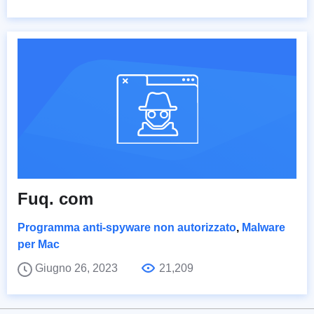
Fuq. com
Programma anti-spyware non autorizzato
,
Malware
per Mac
Giugno 26, 2023
21,209