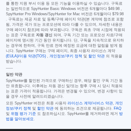
를 통한 지원 부서 이용 등 모든 기능을 이용하실 수 있습니다. 구독료
는 일반적으로 SpyHunter Basic Windows 버전은 6개월마다
$49.98
,
SpyHunter Pro Windows/SpyHunter for Mac 버전은 6개월마다
$79.98
. 구독료는 제공 자료 및 등록/구매 페이지 약관(본 계약에 참조로 포함
됨, 가격은 국가 또는 프로모션에 따라 다를 수 있으며, 자세한 내용은
구매 페이지 참조)에 따라 부과됩니다. 구독은 최초 구매 시점에 적용되
는 표준 구독료로
자동 갱신
되며, 구독 기간 또는 프로모션 자료/구매
페이지에 명시된 기간 동안 유지됩니다. 단, 구독을 지속적으로 유지하
는 경우에 한하며, 구독 만료 전에 예정된 요금에 대한 알림을 받게 됩
니다. SpyHunter 구매는 구매 페이지, 최종 사용자 라이선스 계약
(EULA)/이용 약관(TOS)
,
개인정보/쿠키 정책
및
할인 약관
의 적용을
받습니다.
------
일반 약관
SpyHunter를 할인된 가격으로 구매하신 경우, 해당 할인 구독 기간 동
안 유효합니다. 이후에는 자동 갱신 및/또는 향후 구매 시 당시 적용되
는 표준 가격이 적용됩니다. 가격은 변경될 수 있으며, 변경 사항이 있
을 경우 사전에 알려드리겠습니다.
모든 SpyHunter 버전은 최종 사용자
라이선스 계약/서비스 약관
,
개인
정보/쿠키 정책
및
할인 약관
에 동의하는 조건으로 제공됩니다.
FAQ
및
위협 평가 기준
도 참조하십시오. SpyHunter를 제거하려면 제거
방
법을 알아보세요
.