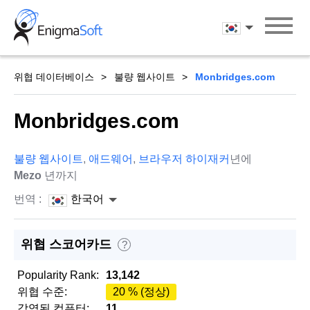
Skip
to
한국어
content
위협 데이터베이스
불량 웹사이트
Monbridges.com
Monbridges.com
불량 웹사이트
,
애드웨어
,
브라우저 하이재커
년에
Mezo
년까지
번역 :
한국어
위협 스코어카드
?
Popularity Rank:
13,142
위협 수준:
20 % (정상)
감염된 컴퓨터:
11