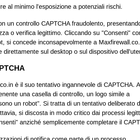
e al minimo l'esposizione a potenziali rischi.
i con un controllo CAPTCHA fraudolento, presentand
a o verifica legittimo. Cliccando su "Consenti" co
ot, si concede inconsapevolmente a Maxfirewall.co.
ve direttamente sul desktop o sul dispositivo dell'ute
CAPTCHA
l.co.in è il suo tentativo ingannevole di CAPTCHA. A
enente una casella di controllo, un logo simile a
un robot". Si tratta di un tentativo deliberato d
tavia, si discosta in modo critico dai processi legitt
 "Consenti" anziché semplicemente completare il CA
izzazioni di notifica come parte di un processo