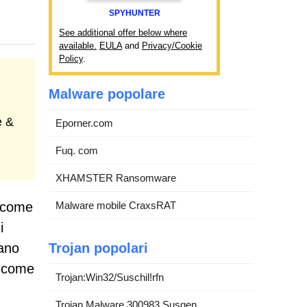
SPYHUNTER
See additional offer below where
available.
EULA
and
Privacy/Cookie
Policy
.
Malware popolare
e &
Eporner.com
Fuq. com
XHAMSTER Ransomware
i come
Malware mobile CraxsRAT
i
gano
Trojan popolari
i come
Trojan:Win32/Suschil!rfn
Trojan.Malware.300983.Susgen