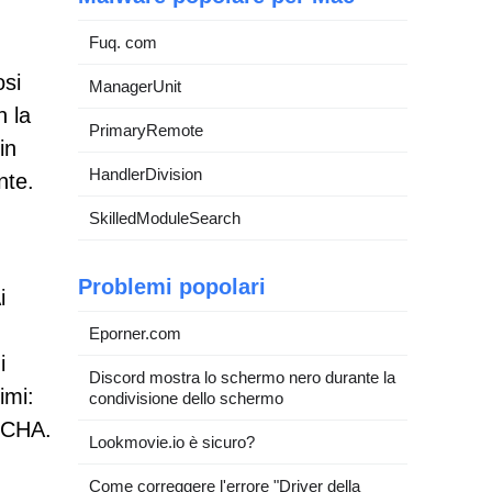
Fuq. com
osi
ManagerUnit
n la
PrimaryRemote
in
HandlerDivision
nte.
SkilledModuleSearch
Problemi popolari
i
Eporner.com
i
Discord mostra lo schermo nero durante la
imi:
condivisione dello schermo
PTCHA.
Lookmovie.io è sicuro?
Come correggere l'errore "Driver della