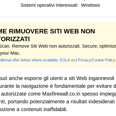
Sistemi operativi interessati:
Windows
E RIMUOVERE SITI WEB NON
ORIZZATI
 Scan. Remove Siti Web non autorizzati. Secure, optimiz
 your Mac.
itional offer below where available.
EULA
and
Privacy/Cookie Policy
.
uò anche esporre gli utenti a siti Web ingannevol
 durante la navigazione è fondamentale per evitare d
on autorizzate come Maxfirewall.co.in spesso impie
nti, portando potenzialmente a risultati indesiderat
zione a contenuti inaffidabili.