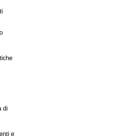
i
ro
tiche
 di
enti e