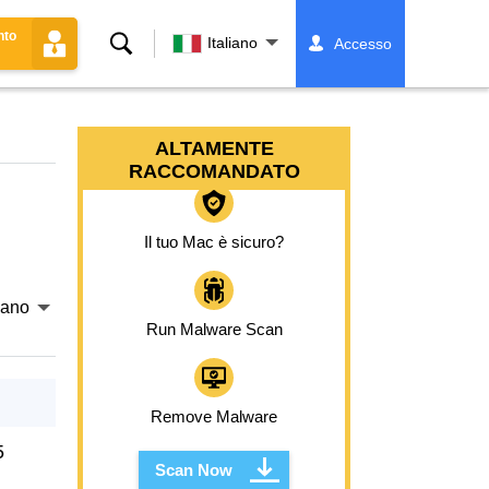
nto
Ricerca
Italiano
Accesso
ALTAMENTE
RACCOMANDATO
Il tuo Mac è sicuro?
liano
Run Malware Scan
Remove Malware
5
Scan Now