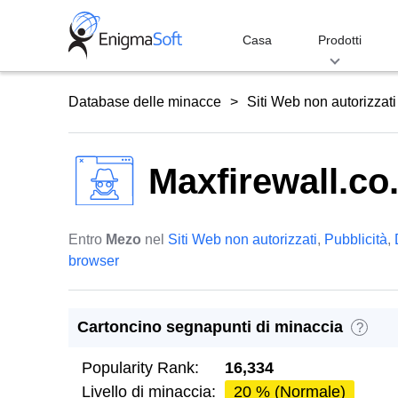
Skip
to
Casa
Prodotti
content
Database delle minacce
Siti Web non autorizzati
Maxfirewall.co.
Entro
Mezo
nel
Siti Web non autorizzati
,
Pubblicità
,
browser
Cartoncino segnapunti di minaccia
?
Popularity Rank:
16,334
Livello di minaccia:
20 % (Normale)