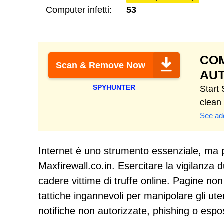
Computer infetti:
53
COM
Scan & Remove Now
AUT
SPYHUNTER
Start
clean
See add
Internet è uno strumento essenziale, ma p
Maxfirewall.co.in. Esercitare la vigilanza
cadere vittime di truffe online. Pagine n
tattiche ingannevoli per manipolare gli ute
notifiche non autorizzate, phishing o esposi