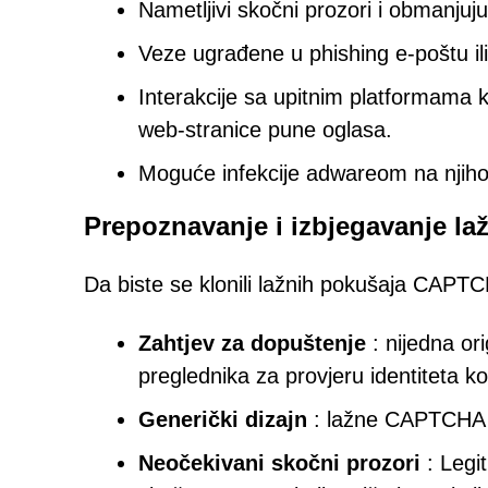
Nametljivi skočni prozori i obmanjuj
Veze ugrađene u phishing e-poštu il
Interakcije sa upitnim platformama kao
web-stranice pune oglasa.
Moguće infekcije adwareom na njih
Prepoznavanje i izbjegavanje 
Da biste se klonili lažnih pokušaja CAPT
Zahtjev za dopuštenje
: nijedna or
preglednika za provjeru identiteta ko
Generički dizajn
: lažne CAPTCHA če
Neočekivani skočni prozori
: Legi