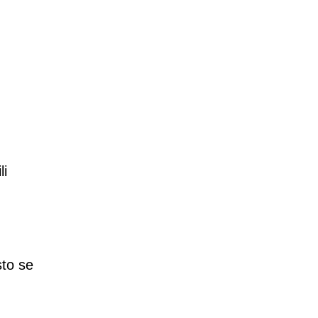
li
sto se