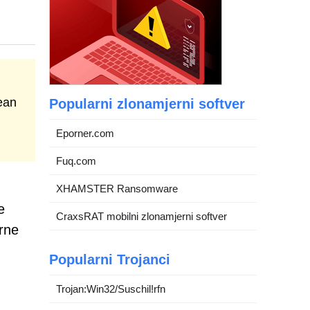
ean
Popularni zlonamjerni softver
Eporner.com
Fuq.com
XHAMSTER Ransomware
e
CraxsRAT mobilni zlonamjerni softver
arne
Popularni Trojanci
Trojan:Win32/Suschil!rfn