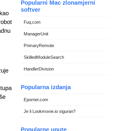
Popularni Mac zlonamjerni
softver
 kao
robot
Fuq.com
radnu
ManagerUnit
PrimaryRemote
SkilledModuleSearch
HandlerDivision
zuje
Popularna izdanja
stupa
rše
Eporner.com
Je li Lookmovie.io siguran?
Popularne upute
,