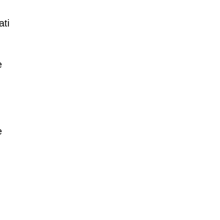
ati
e
e
.