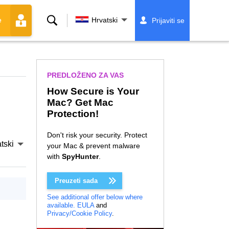
Traži
Hrvatski
Prijaviti se
e
PREDLOŽENO ZA VAS
How Secure is Your
Mac? Get Mac
Protection!
Don't risk your security. Protect
tski
your Mac & prevent malware
with
SpyHunter
.
Preuzeti sada
See additional offer below where
available.
EULA
and
Privacy/Cookie Policy
.