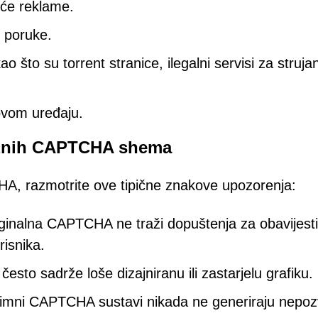
uće reklame.
i poruke.
 što su torrent stranice, ilegalni servisi za strujanj
ovom uređaju.
lažnih CAPTCHA shema
CHA, razmotrite ove tipične znakove upozorenja:
iginalna CAPTCHA ne traži dopuštenja za obavijesti
risnika.
sto sadrže loše dizajniranu ili zastarjelu grafiku.
timni CAPTCHA sustavi nikada ne generiraju nepo