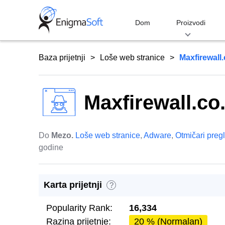
Skip
to
Dom
Proizvodi
content
Baza prijetnji
Loše web stranice
Maxfirewall.
Maxfirewall.co.
Do
Mezo.
Loše web stranice
,
Adware
,
Otmičari preg
godine
Karta prijetnji
?
Popularity Rank:
16,334
Razina prijetnje:
20 % (Normalan)