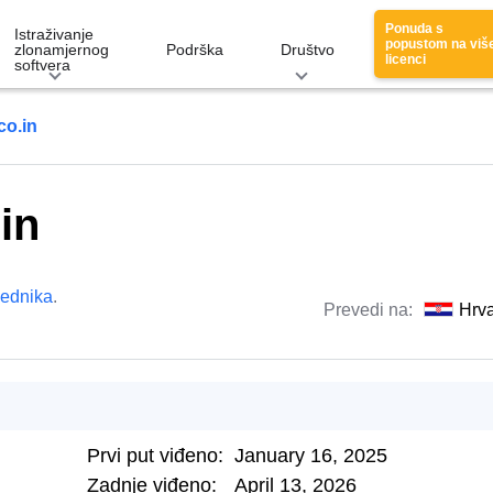
Ponuda s
Istraživanje
popustom na viš
zlonamjernog
Podrška
Društvo
licenci
softvera
co.in
in
lednika
.
Prevedi na:
Hrva
Prvi put viđeno:
January 16, 2025
Zadnje viđeno:
April 13, 2026