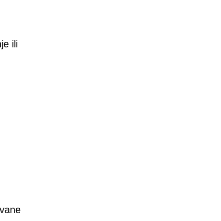
e ili
zvane