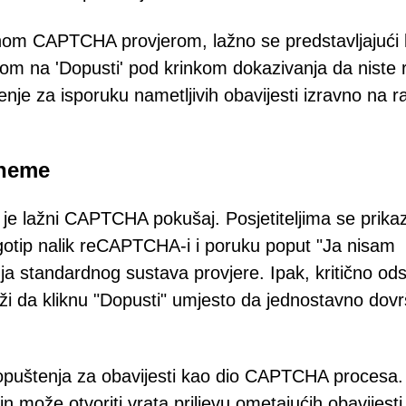
žnom CAPTCHA provjerom, lažno se predstavljajući
likom na 'Dopusti' pod krinkom dokazivanja da niste 
nje za isporuku nametljivih obavijesti izravno na 
sheme
 je lažni CAPTCHA pokušaj. Posjetiteljima se prika
logotip nalik reCAPTCHA-i i poruku poput "Ja nisam
a standardnog sustava provjere. Ipak, kritično od
aži da kliknu "Dopusti" umjesto da jednostavno dov
opuštenja za obavijesti kao dio CAPTCHA procesa.
n može otvoriti vrata priljevu ometajućih obavijesti