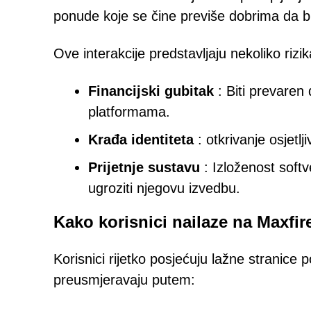
ponude koje se čine previše dobrima da bi bi
Ove interakcije predstavljaju nekoliko rizik
Financijski gubitak
: Biti prevare
platformama.
Krađa identiteta
: otkrivanje osjetl
Prijetnje sustavu
: Izloženost softve
ugroziti njegovu izvedbu.
Kako korisnici nailaze na Maxfir
Korisnici rijetko posjećuju lažne stranice
preusmjeravaju putem: