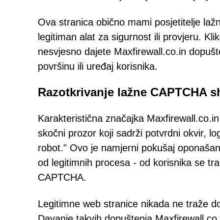
Ova stranica obično mami posjetitelje la
legitiman alat za sigurnost ili provjeru. K
nesvjesno dajete Maxfirewall.co.in dopušte
površinu ili uređaj korisnika.
Razotkrivanje lažne CAPTCHA 
Karakteristična značajka Maxfirewall.co.in
skočni prozor koji sadrži potvrdni okvir, 
robot." Ovo je namjerni pokušaj oponašanj
od legitimnih procesa - od korisnika se tr
CAPTCHA.
Legitimne web stranice nikada ne traže d
Davanje takvih dopuštenja Maxfirewall.co.i