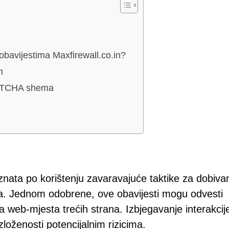
 obavijestima Maxfirewall.co.in?
n
APTCHA shema
znata po korištenju zavaravajuće taktike za dobiva
ika. Jednom odobrene, ove obavijesti mogu odvesti
na web-mjesta trećih strana. Izbjegavanje interakcij
zloženosti potencijalnim rizicima.