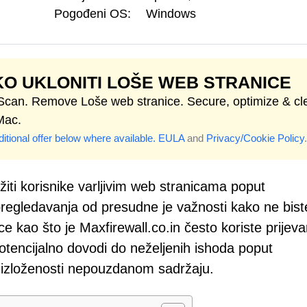
Pogođeni OS:
Windows
O UKLONITI LOŠE WEB STRANICE
 Scan. Remove Loše web stranice. Secure, optimize & cl
Mac.
itional offer below where available.
EULA
and
Privacy/Cookie Policy
.
ožiti korisnike varljivim web stranicama poput
 pregledavanja od presudne je važnosti kako ne bist
ice kao što je Maxfirewall.co.in često koriste prijev
potencijalno dovodi do neželjenih ishoda poput
ili izloženosti nepouzdanom sadržaju.