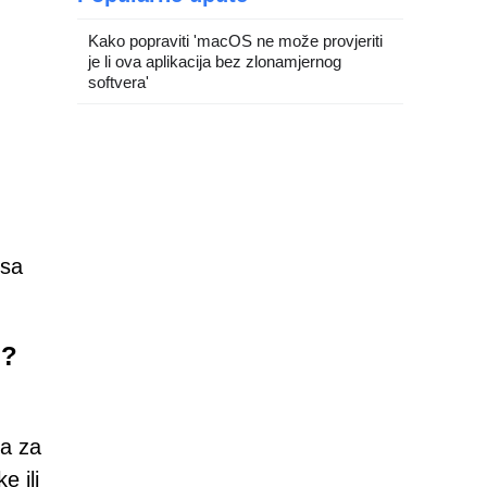
Kako popraviti 'macOS ne može provjeriti
je li ova aplikacija bez zlonamjernog
softvera'
 sa
n?
ta za
e ili