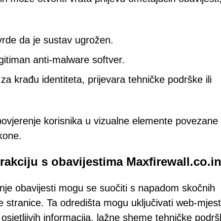
vrde da je sustav ugrožen.
itiman anti-malware softver.
za krađu identiteta, prijevara tehničke podrške ili
ovjerenje korisnika u vizualne elemente povezane
ikone.
rakciju s obavijestima Maxfirewall.co.i
lanje obavijesti mogu se suočiti s napadom skočnih
e stranice. Ta odredišta mogu uključivati web-mjes
 osjetljivih informacija, lažne sheme tehničke podršk