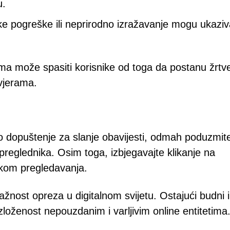
u.
čke pogreške ili neprirodno izražavanje mogu ukaziv
a može spasiti korisnike od toga da postanu žrtv
vjerama.
o dopuštenje za slanje obavijesti, odmah poduzmit
preglednika. Osim toga, izbjegavajte klikanje na
ijekom pregledavanja.
ažnost opreza u digitalnom svijetu. Ostajući budni i
izloženost nepouzdanim i varljivim online entitetima