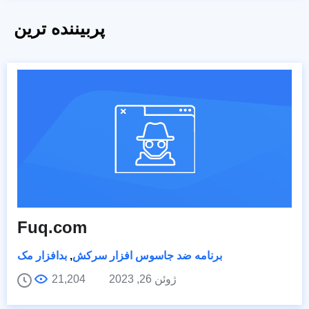
پربیننده ترین
Fuq.com
برنامه ضد جاسوس افزار سرکش
,
بدافزار مک
ژوئن 26, 2023
21,204