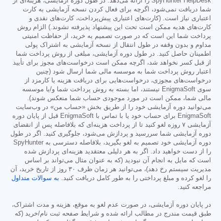
SpyHunter HelpDesk را ارائه می‌دهد. در طول دوره آزمایشی، هزینه‌ای از
شما دریافت نمی‌شود، اگرچه برای فعال کردن نسخه آزمایشی به کارت
اعتباری نیاز است. (کارت‌های اعتباری پیش‌پرداخت، کارت‌های نقدی و
کارت‌های هدیه ممکن است تحت این پیشنهاد پذیرفته نشوند.) الزام روش
پرداخت شما این است که در صورت تصمیم به خرید، از حفاظت امنیتی
مداوم و بدون وقفه در طول انتقال از نسخه آزمایشی به اشتراک پولی
اطمینان حاصل کنید. در طول دوره آزمایشی، مبلغی از روش پرداخت شما
از قبل کسر نخواهد شد، اگرچه ممکن است درخواست‌های مجوز برای تأیید
اعتبار روش پرداخت شما به موسسه مالی شما ارسال شود (چنین
درخواست‌های مجوزی، درخواست‌هایی برای دریافت هزینه یا کارمزد از
سوی EnigmaSoft نیستند، اما بسته به روش پرداخت شما و/یا موسسه
مالی شما، ممکن است در مورد موجودی حساب شما منعکس شوند).
می‌توانید دوره آزمایشی خود را از طریق بخش «حساب من» در وب‌سایت
EnigmaSoft برای حساب خود یا با تماس با EnigmaSoft قبل از پایان دوره
آزمایشی ۷ روزه لغو کنید تا از پرداخت هزینه‌ای که بلافاصله پس از انقضای
دوره آزمایشی شما سررسید و پردازش می‌شود، جلوگیری کنید. اگر در طول
دوره آزمایشی خود تصمیم به لغو بگیرید، بلافاصله دسترسی به SpyHunter
را از دست خواهید داد. اگر به هر دلیلی معتقدید هزینه‌ای پردازش شده
است که مایل به انجام آن نبودید (که به عنوان مثال می‌تواند بر اساس
مدیریت سیستم رخ دهد)، می‌توانید هر زمان ظرف ۳۰ روز از تاریخ خرید، آن
را لغو کرده و مبلغ پرداختی را به طور کامل دریافت کنید.
به سوالات متداول
مراجعه کنید.
در پایان دوره آزمایشی، در صورت عدم لغو به موقع، هزینه و مدت اشتراک،
طبق قیمت مندرج در مطالب ارائه شده و شرایط صفحه ثبت نام/خرید (که