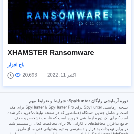
XHAMSTER Ransomware
باج افزار
اکتبر 11, 2022
20,693
دوره آزمایشی رایگان SpyHunter: شرایط و ضوابط مهم
نسخه آزمایشی SpyHunter برای SpyHunter Pro یا SpyHunter برای مک
است و شامل چندین دستگاه (همانطور که در صفحه تبلیغات/خرید ذکر شده
است) برای یک دوره آزمایشی ۷ روزه است که قابلیت تشخیص و حذف
جامع بدافزار، محافظ‌های با کارایی بالا برای محافظت فعال از سیستم شما
در برابر تهدیدات بدافزار و دسترسی به تیم پشتیبانی فنی ما از طریق