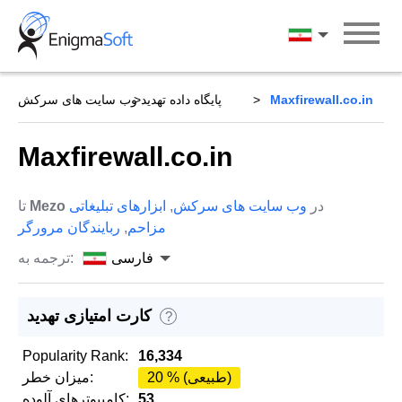
Skip
to
فارسی
content
Maxfirewall.co.in
پایگاه داده تهدید
وب سایت های سرکش
Maxfirewall.co.in
در
وب سایت های سرکش
,
ابزارهای تبلیغاتی
Mezo
تا
مزاحم
,
ربایندگان مرورگر
فارسی
ترجمه به:
کارت امتیازی تهدید
?
Popularity Rank:
16,334
20 % (طبیعی)
میزان خطر:
53
کامپیوترهای آلوده: