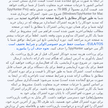
در اینجا به صورت مرجع گنجانده شده است؛ قیمت گذاری ممکن است بر
اساس کشور یا جزئیات صفحه خرید متفاوت باشد) از شما دریافت خواهد
شد. قیمت گذاری معمولاً از
$79.98
به صورت شش ماهه (SpyHunter Pro
Windows/SpyHunter for Mac) شروع می شود. اشتراک خریداری شده
شما
به طور خودکار مطابق با شرایط صفحه ثبت نام/خرید تمدید
می شود،
که تمدید خودکار را با هزینه اشتراک استاندارد مربوطه که در زمان خرید
اولیه شما و برای همان دوره زمانی اشتراک یا مطابق با آنچه در صفحه
مطالب تبلیغاتی/خرید تعیین شده است، فراهم می کند، مشروط بر اینکه
شما یک کاربر اشتراک مداوم و بدون وقفه باشید. لطفاً برای جزئیات بیشتر
به صفحه خرید مراجعه کنید. دوره آزمایشی تابع این شرایط، توافق شما با
EULA/TOS
،
سیاست حفظ حریم خصوصی/کوکی
و
شرایط تخفیف است
.
اگر می خواهید SpyHunter را حذف کنید،
نحوه حذف آن را بیاموزید
.
برای پرداخت هزینه تمدید خودکار اشتراک، قبل از هر تاریخ پرداخت، یک
ایمیل یادآوری به آدرس ایمیلی که هنگام ثبت نام ارائه داده‌اید، ارسال
می‌شود. در شروع دوره آزمایشی، یک کد فعال‌سازی دریافت خواهید کرد که
فقط برای یک دوره آزمایشی و فقط برای یک دستگاه برای هر حساب قابل
استفاده است. اشتراک شما به طور خودکار با قیمت و برای دوره اشتراک
مطابق با مطالب ارائه شده و شرایط صفحه ثبت نام/خرید (که در اینجا به
صورت مرجع گنجانده شده است) تمدید می‌شود؛ قیمت‌گذاری ممکن است
بر اساس کشور یا جزئیات صفحه خرید متفاوت باشد)، مشروط بر اینکه
شما یک کاربر اشتراک مداوم و بدون وقفه باشید. برای کاربران اشتراک
پولی، در صورت لغو اشتراک، تا پایان دوره اشتراک پولی خود به
محصول(های) خود دسترسی خواهید داشت. اگر مایل به دریافت بازپرداخت
برای دوره اشتراک فعلی خود هستید، باید ظرف 30 روز از آخرین خرید خود،
اشتراک را لغو کرده و درخواست بازپرداخت دهید و بلافاصله پس از پردازش