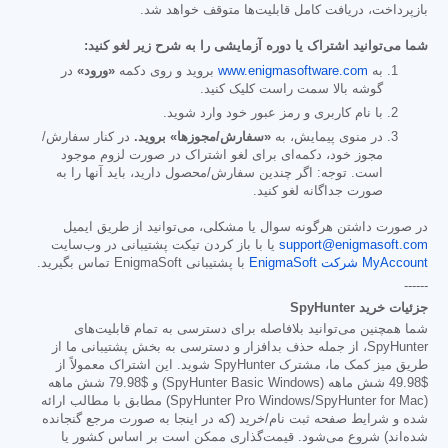
بازپرداخت، دریافت کامل قابلیت‌ها متوقف خواهد شد.
شما می‌توانید اشتراک یا دوره آزمایشی را به شرح زیر لغو کنید:
به
www.enigmasoftware.com
بروید و روی دکمه
«ورود»
در
گوشه بالا سمت راست کلیک کنید.
با نام کاربری و رمز عبور خود وارد شوید.
در منوی پیمایش، به
«سفارش/مجوزها» بروید.
در کنار سفارش/
مجوز خود، دکمه‌ای برای لغو اشتراک در صورت لزوم موجود
است. توجه: اگر چندین سفارش/محصول دارید، باید آنها را به
صورت جداگانه لغو کنید.
در صورت داشتن هرگونه سوال یا مشکلی، می‌توانید از طریق ایمیل
support@enigmasoft.com
یا با باز کردن تیکت پشتیبانی در وب‌سایت
MyAccount شرکت EnigmaSoft
با پشتیبانی EnigmaSoft تماس بگیرید.
------
جزئیات خرید SpyHunter
شما همچنین می‌توانید بلافاصله برای دسترسی به تمام قابلیت‌های
SpyHunter، از جمله حذف بدافزار و دسترسی به بخش پشتیبانی ما از
طریق میز کمک ما، مشترک SpyHunter شوید. این اشتراک معمولاً از
$49.98
شش ماهه (SpyHunter Basic Windows) و
$79.98
شش ماهه
(SpyHunter Pro Windows/SpyHunter for Mac) مطابق با مطالب ارائه
شده و شرایط صفحه ثبت نام/خرید (که در اینجا به صورت مرجع گنجانده
شده‌اند) شروع می‌شود. قیمت‌گذاری ممکن است بر اساس کشور یا