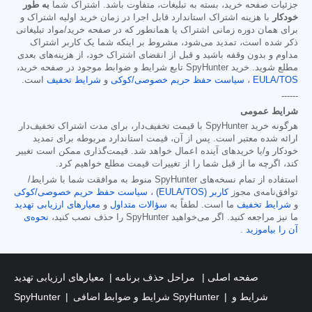
جزئیات صفحه خرید، بسته به تبلیغات، متفاوت باشد. اشتراک شما
به طور
خودکار
با هزینه اشتراک استاندارد قابل اجرا در زمان خرید اولیه اشتراک و
برای همان دوره زمانی اشتراک یا همانطور که در صفحه خرید/مواد تبلیغاتی
ذکر شده است، تمدید می‌شود، مشروط بر اینکه شما یک کاربر اشتراک
مداوم و بدون وقفه باشید و قبل از انقضای اشتراک خود، از هزینه‌های بعدی
مطلع شوید. خرید SpyHunter تابع شرایط و ضوابط موجود در صفحه خرید،
EULA/TOS
،
سیاست حفظ حریم خصوصی/کوکی
و
شرایط تخفیف
است.
------
شرایط عمومی
هرگونه خرید SpyHunter با قیمت تخفیف‌دار، برای مدت اشتراک تخفیف‌دار
ارائه شده معتبر است. پس از آن، قیمت استاندارد مربوطه برای تمدید
خودکار و/یا خریدهای آینده اعمال خواهد شد. قیمت‌گذاری ممکن است تغییر
کند، اگرچه ما از قبل شما را از تغییرات قیمت مطلع خواهیم کرد.
استفاده از تمام نسخه‌های SpyHunter منوط به موافقت شما با شرایط/
توافق‌نامه‌ی مجوز
کاربر (EULA/TOS)
،
سیاست حفظ حریم خصوصی/کوکی
و
شرایط تخفیف
ما است. لطفاً به
سؤالات متداول
و
معیارهای ارزیابی تهدید
ما نیز مراجعه کنید. اگر می‌خواهید SpyHunter را حذف نصب کنید،
نحوه‌ی
آن را بیاموزید
.
صفحه اصلی
مراحل حذف برنامه
معیارهای ارزیابی تهدید
شرایط و
شرایط و ضوابط اضافی SpyHunter
SpyHunter