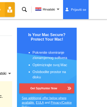
Traži
Hrvatski
Prijaviti se
e
Is Your Mac Secure?
Protect Your Mac!
Pokrenite skeniranje
zlonamjernog softvera
Optimizirajte svoj Mac
Oslobodite prostor na
tski
disku
Get SpyHunter Now
c.
See additional offer below where
available.
EULA
and
Privacy/Cookie