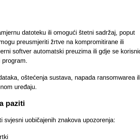
amjernu datoteku ili omogući štetni sadržaj, poput
gu preusmjeriti žrtve na kompromitirane ili
rni softver automatski preuzima ili gdje se korisni
i program.
dataka, oštećenja sustava, napada ransomwarea il
enom uređaju.
 paziti
iti svjesni uobičajenih znakova upozorenja:
tki