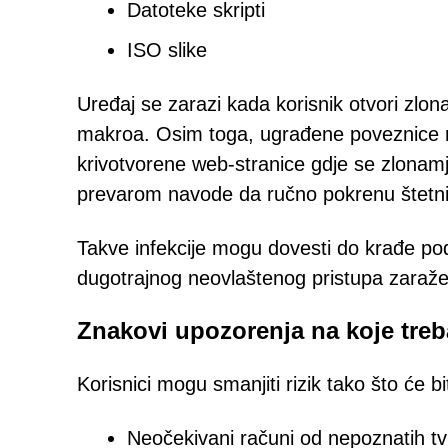
Datoteke skripti
ISO slike
Uređaj se zarazi kada korisnik otvori zlon
makroa. Osim toga, ugrađene poveznice mo
krivotvorene web-stranice gdje se zlonamje
prevarom navode da ručno pokrenu štetn
Takve infekcije mogu dovesti do krađe po
dugotrajnog neovlaštenog pristupa zaraž
Znakovi upozorenja na koje treba
Korisnici mogu smanjiti rizik tako što će b
Neočekivani računi od nepoznatih tvr