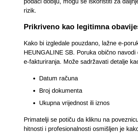
podaci dobiju, mogu se iskoristiti za daljn
rizik.
Prikriveno kao legitimna obavije
Kako bi izgledale pouzdano, lažne e-poru
HEUNGALINE SB. Poruka obično navodi da
e-fakturiranja. Može sadržavati detalje ka
Datum računa
Broj dokumenta
Ukupna vrijednost ili iznos
Primatelji se potiču da kliknu na poveznicu 
hitnosti i profesionalnosti osmišljen je ka