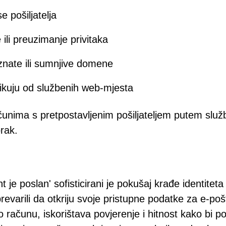
e pošiljatelja
ili preuzimanje privitaka
znate ili sumnjive domene
likuju od službenih web-mjesta
čunima s pretpostavljenim pošiljateljem putem služ
orak.
 je poslan' sofisticirani je pokušaj krađe identiteta
prevarili da otkriju svoje pristupne podatke za e-poš
o računu, iskorištava povjerenje i hitnost kako bi po