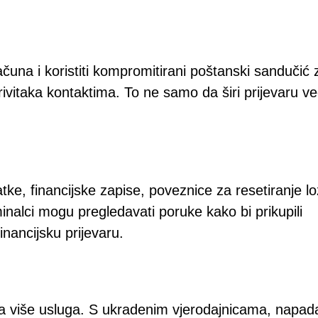
ačuna i koristiti kompromitirani poštanski sandučić 
rivitaka kontaktima. To ne samo da širi prijevaru ve
e, financijske zapise, poveznice za resetiranje lo
iminalci mogu pregledavati poruke kako bi prikupili
financijsku prijevaru.
na više usluga. S ukradenim vjerodajnicama, napad