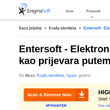
Skip
to
Dom
Proizvodi
content
Baza prijetnji
Krađa identiteta
Entersoft - El
Entersoft - Elektro
kao prijevara putem
Do
Mezo.
Krađa identiteta
,
Spam
. godine
HI
Scan & Remove Now
Start
See add
SPYHUNTER