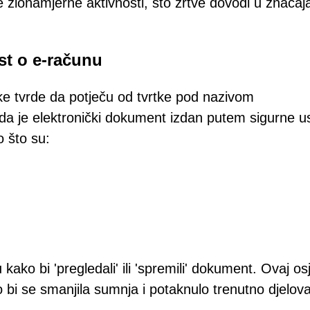
je zlonamjerne aktivnosti, što žrtve dovodi u značaj
st o e-računu
ke tvrde da potječu od tvrtke pod nazivom
 je elektronički dokument izdan putem sigurne u
o što su:
kako bi 'pregledali' ili 'spremili' dokument. Ovaj os
ko bi se smanjila sumnja i potaknulo trenutno djelova