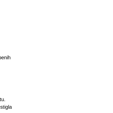
benih
tu.
stigla