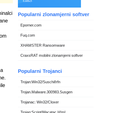
Policy
.
inalci
Popularni zlonamjerni softver
vane
Eporner.com
vom
Fuq.com
XHAMSTER Ransomware
CraxsRAT mobilni zlonamjerni softver
za
Popularni Trojanci
ne.
Trojan:Win32/Suschil!rfn
ile
Trojan.Malware.300983.Susgen
Trojanac: Win32/Cloxer
Trojan:Script/Wacatac.H!ml