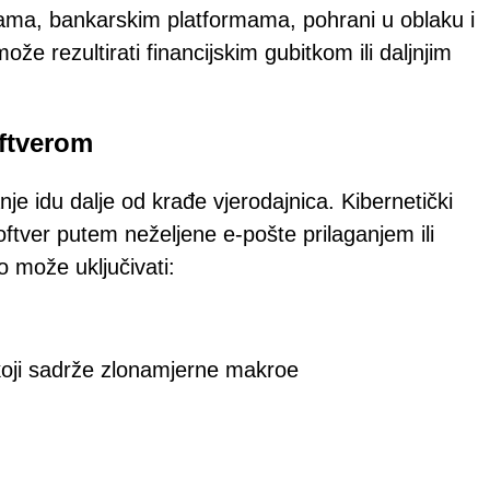
ama, bankarskim platformama, pohrani u oblaku i
že rezultirati financijskim gubitkom ili daljnjim
oftverom
e idu dalje od krađe vjerodajnica. Kibernetički
softver putem neželjene e-pošte prilaganjem ili
 može uključivati:
koji sadrže zlonamjerne makroe