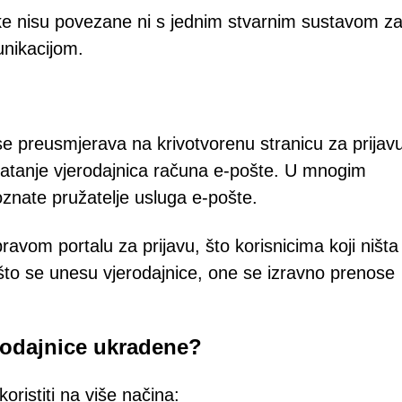
uke nisu povezane ni s jednim stvarnim sustavom z
unikacijom.
se preusmjerava na krivotvorenu stranicu za prijav
vatanje vjerodajnica računa e-pošte. U mnogim
znate pružatelje usluga e-pošte.
ravom portalu za prijavu, što korisnicima koji ništa
 što se unesu vjerodajnice, one se izravno prenose
rodajnice ukradene?
ristiti na više načina: