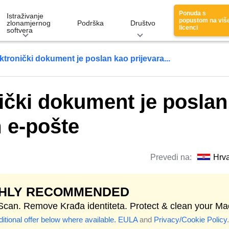
Ponuda s
Istraživanje
popustom na viš
zlonamjernog
Podrška
Društvo
licenci
softvera
ektronički dokument je poslan kao prijevara...
nički dokument je poslan
 e-pošte
Prevedi na:
Hrva
GHLY RECOMMENDED
 Scan. Remove Krađa identiteta. Protect & clean your Ma
itional offer below where available.
EULA
and
Privacy/Cookie Policy
.