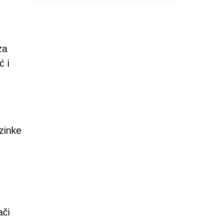
za
ć i
zinke
ači