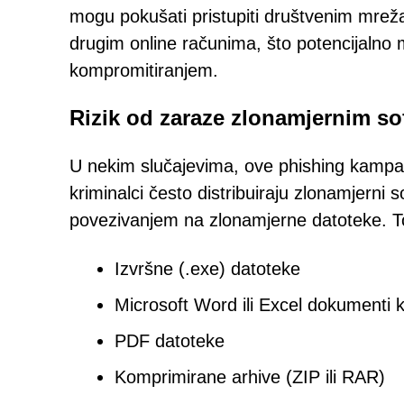
mogu pokušati pristupiti društvenim mrež
drugim online računima, što potencijalno mo
kompromitiranjem.
Rizik od zaraze zlonamjernim s
U nekim slučajevima, ove phishing kampanj
kriminalci često distribuiraju zlonamjerni 
povezivanjem na zlonamjerne datoteke. To
Izvršne (.exe) datoteke
Microsoft Word ili Excel dokumenti 
PDF datoteke
Komprimirane arhive (ZIP ili RAR)