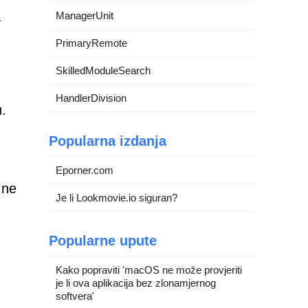
a
ManagerUnit
PrimaryRemote
SkilledModuleSearch
HandlerDivision
u.
Popularna izdanja
Eporner.com
 ne
Je li Lookmovie.io siguran?
Popularne upute
Kako popraviti 'macOS ne može provjeriti
je li ova aplikacija bez zlonamjernog
softvera'