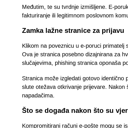
Međutim, te su tvrdnje izmišljene. E-por
fakturiranje ili legitimnom poslovnom kom
Zamka lažne stranice za prijavu
Klikom na poveznicu u e-poruci primatelj 
Ova je stranica posebno dizajnirana za h
slučajevima, phishing stranica oponaša po
Stranica može izgledati gotovo identično p
slute otežava otkrivanje prijevare. Nakon
napadačima.
Što se događa nakon što su vje
Kompromitirani računi e-pošte mogu se isko