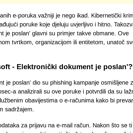
ih e-poruka važniji je nego ikad. Kibernetički krim
ađujući poruke koje djeluju uvjerljivo i hitno. Takoz
nt je poslan' glavni su primjer takve obmane. Ove
nom tvrtkom, organizacijom ili entitetom, unatoč s
soft - Elektronički dokument je poslan'?
nt je poslan' dio su phishing kampanje osmišljene 
fosec-a analizirali su ove poruke i potvrdili da su laž
službenim obavijestima o e-računima kako bi prevar
im sadržajem.
 podataka za prijavu na e-mail račun. Nakon što se ti