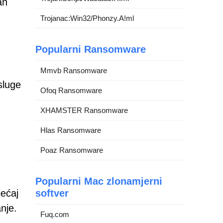
an
Trojanac:Win32/Phonzy.A!ml
Popularni Ransomware
Mmvb Ransomware
sluge
Ofoq Ransomware
XHAMSTER Ransomware
Hlas Ransomware
Poaz Ransomware
Popularni Mac zlonamjerni
jećaj
softver
nje.
Fuq.com